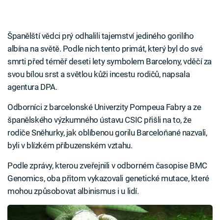
Španělští vědci prý odhalili tajemství jediného gorilího
albína na světě. Podle nich tento primát, který byl do své
smrti před téměř deseti lety symbolem Barcelony, vděčí za
svou bílou srst a světlou kůži incestu rodičů, napsala
agentura DPA.
Odborníci z barcelonské Univerzity Pompeua Fabry a ze
španělského výzkumného ústavu CSIC přišli na to, že
rodiče Sněhurky, jak oblíbenou gorilu Barceloňané nazvali,
byli v blízkém příbuzenském vztahu.
Podle zprávy, kterou zveřejnili v odborném časopise BMC
Genomics, oba přitom vykazovali genetické mutace, které
mohou způsobovat albinismus i u lidí.