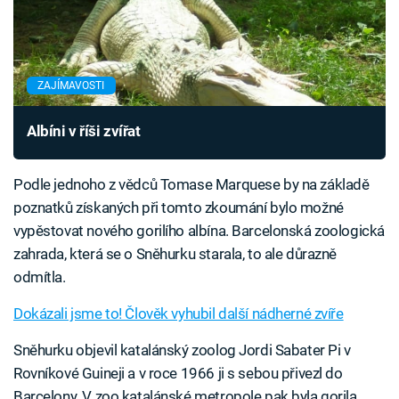
ZAJÍMAVOSTI
Albíni v říši zvířat
Podle jednoho z vědců Tomase Marquese by na základě
poznatků získaných při tomto zkoumání bylo možné
vypěstovat nového gorilího albína. Barcelonská zoologická
zahrada, která se o Sněhurku starala, to ale důrazně
odmítla.
Dokázali jsme to! Člověk vyhubil další nádherné zvíře
Sněhurku objevil katalánský zoolog Jordi Sabater Pi v
Rovníkové Guineji a v roce 1966 ji s sebou přivezl do
Barcelony. V zoo katalánské metropole pak byla gorila