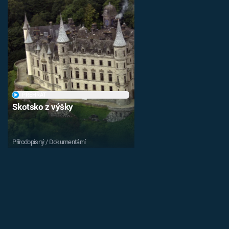
PŘEHRÁT
Skotsko z výšky
Přírodopisný / Dokumentární