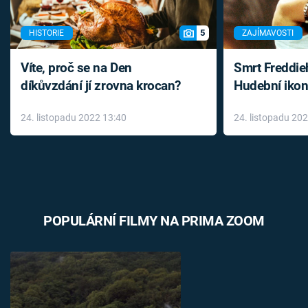
5
HISTORIE
ZAJÍMAVOSTI
Víte, proč se na Den
Smrt Freddie
díkůvzdání jí zrovna krocan?
Hudební ikon
až do konce 
24. listopadu 2022 13:40
24. listopadu 20
léky
POPULÁRNÍ FILMY NA PRIMA ZOOM