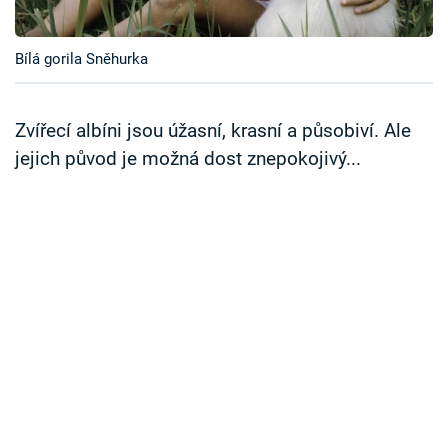
Časopis
Bílá gorila Sněhurka
Sledujte prima+
Přihlášení
Zvířecí albíni jsou úžasní, krasní a působiví. Ale
jejich původ je možná dost znepokojivý...
Sledujte nás