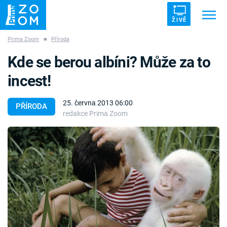
ŽIVĚ
Prima Zoom
■
Příroda
Trendy:
ZRÁDCI
UFO
DRUHÁ SVĚTOVÁ VÁLKA
Kde se berou albíni? Může za to
ZÁHADY
VETŘELCI DÁVNOVĚKU
incest!
25. června 2013 06:00
PŘÍRODA
redakce Prima Zoom
Témata
Témata
Pořady
TV Program