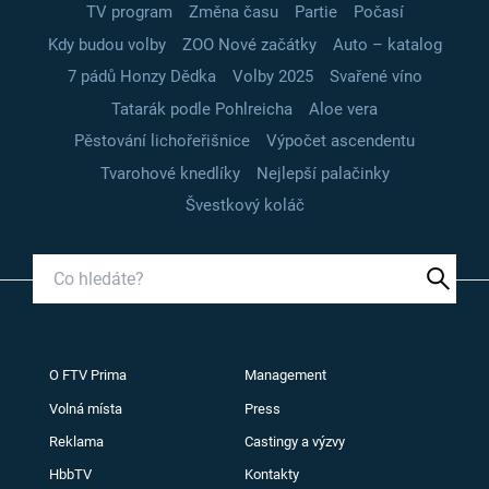
TV program
Změna času
Partie
Počasí
Kdy budou volby
ZOO Nové začátky
Auto – katalog
7 pádů Honzy Dědka
Volby 2025
Svařené víno
Tatarák podle Pohlreicha
Aloe vera
Pěstování lichořeřišnice
Výpočet ascendentu
Tvarohové knedlíky
Nejlepší palačinky
Švestkový koláč
O FTV Prima
Management
Volná místa
Press
Reklama
Castingy a výzvy
HbbTV
Kontakty