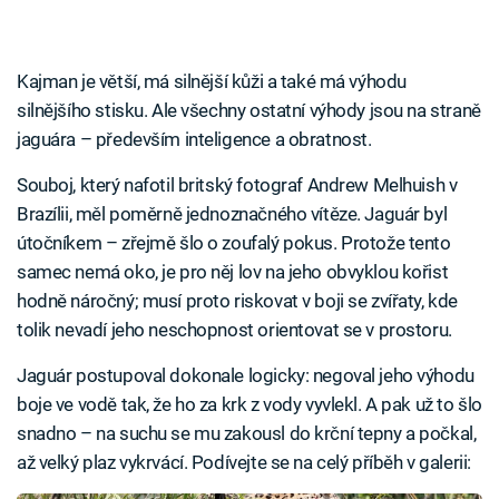
Kajman je větší, má silnější kůži a také má výhodu
silnějšího stisku. Ale všechny ostatní výhody jsou na straně
jaguára – především inteligence a obratnost.
Souboj, který nafotil britský fotograf Andrew Melhuish v
Brazílii, měl poměrně jednoznačného vítěze. Jaguár byl
útočníkem – zřejmě šlo o zoufalý pokus. Protože tento
samec nemá oko, je pro něj lov na jeho obvyklou kořist
hodně náročný; musí proto riskovat v boji se zvířaty, kde
tolik nevadí jeho neschopnost orientovat se v prostoru.
Jaguár postupoval dokonale logicky: negoval jeho výhodu
boje ve vodě tak, že ho za krk z vody vyvlekl. A pak už to šlo
snadno – na suchu se mu zakousl do krční tepny a počkal,
až velký plaz vykrvácí. Podívejte se na celý příběh v galerii: