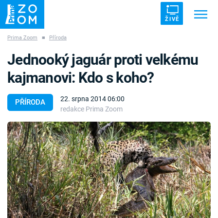
ŽIVĚ
Prima Zoom
■
Příroda
Trendy:
ZRÁDCI
UFO
DRUHÁ SVĚTOVÁ VÁLKA
Jednooký jaguár proti velkému
ZÁHADY
VETŘELCI DÁVNOVĚKU
kajmanovi: Kdo s koho?
22. srpna 2014 06:00
PŘÍRODA
redakce Prima Zoom
Témata
Témata
Pořady
TV Program