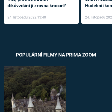
díkůvzdání jí zrovna krocan?
Hudební ikon
až do konce 
24. listopadu 2022 13:40
24. listopadu 20
léky
POPULÁRNÍ FILMY NA PRIMA ZOOM