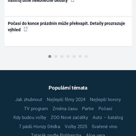
nástroj utne nekonečné debaty
Počasí do konce prázdnin může překvapit. Detaily prozrazuje
výhled
Populární témata
Jak zhubnout
Nejlepší filmy 2024
Nejlepší horory
TV program
Změna času
Partie
Počasí
Kdy budou volby
ZOO Nové začátky
Auto – katalog
7 pádů Honzy Dědka
Volby 2025
Svařené víno
Tatarák podle Pohlreicha
Aloe vera