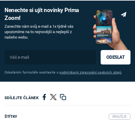
Nenechte si ujít novinky Prima
Zoom!
Zanechte nám svůj e-mail a 1x týdně vás
upozorníme na to nejnovější a nejlepší z
našeho webu.
ODESLAT
Odesláním formuláře souhlasíte s
podmínkami zpracování osobních údajů
SDÍLEJTE ČLÁNEK
ŠTÍTKY
BRAZÍLIE