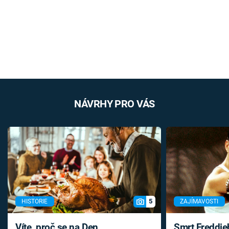
NÁVRHY PRO VÁS
5
HISTORIE
ZAJÍMAVOSTI
Víte, proč se na Den
Smrt Freddie