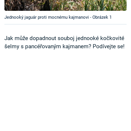
Časopis
Jednooký jaguár proti mocnému kajmanovi - Obrázek 1
Sledujte prima+
Přihlášení
Jak může dopadnout souboj jednooké kočkovité
šelmy s pancéřovaným kajmanem? Podívejte se!
Sledujte nás