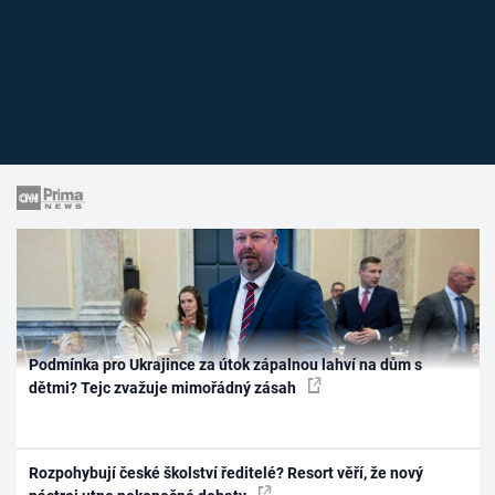
Podmínka pro Ukrajince za útok zápalnou lahví na dům s
dětmi? Tejc zvažuje mimořádný zásah
Rozpohybují české školství ředitelé? Resort věří, že nový