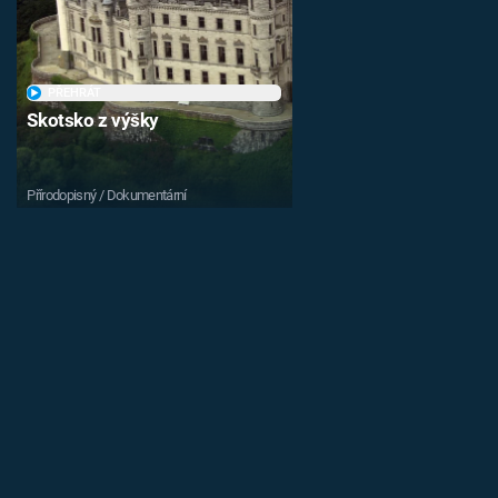
PŘEHRÁT
Skotsko z výšky
Přírodopisný / Dokumentární