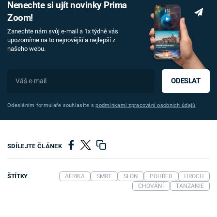
Nenechte si ujít novinky Prima
Zoom!
Zanechte nám svůj e-mail a 1x týdně vás
upozorníme na to nejnovější a nejlepší z
našeho webu.
ODESLAT
Odesláním formuláře souhlasíte s
podmínkami zpracování osobních údajů
SDÍLEJTE ČLÁNEK
ŠTÍTKY
AFRIKA
SMRT
SLON
POHŘEB
HROCH
CHOVÁNÍ
TANZANIE