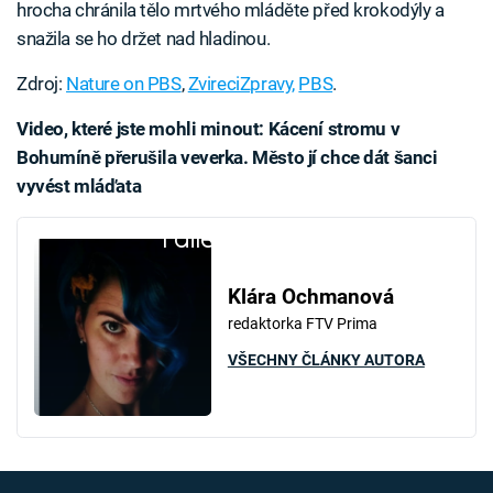
hrocha chránila tělo mrtvého mláděte před krokodýly a
snažila se ho držet nad hladinou.
Zdroj:
Nature on PBS
,
ZvireciZpravy,
PBS
.
Video, které jste mohli minout: Kácení stromu v
Bohumíně přerušila veverka. Město jí chce dát šanci
vyvést mláďata
Failed to fetch
Klára Ochmanová
redaktorka FTV Prima
VŠECHNY ČLÁNKY AUTORA