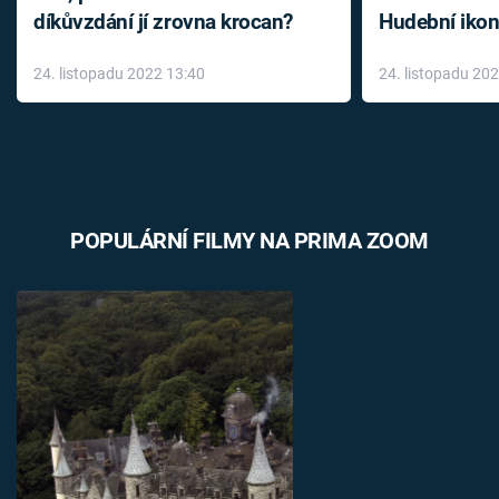
díkůvzdání jí zrovna krocan?
Hudební ikon
až do konce 
24. listopadu 2022 13:40
24. listopadu 20
léky
POPULÁRNÍ FILMY NA PRIMA ZOOM