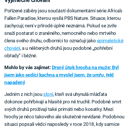
Pořízené záběry jsou součástí dokumentární série Africa’s
Fallen Paradise, kterou vysílá PBS Nature. Situace, kterou
zachycují, není v přírodě úplně neznámá. Pokud se zvíře
snaží postarat o zraněného, nemocného nebo mrtvého
člena svého druhu, odborníci to označují jako
epimeletické
chování
, a u některých druhů jsou podobné „pohřební
obřady“ i běžné.
Mohlo by vás zajímat:
Drsný útok hrocha na muže: Byl
jsem jako sedící kachna a myslel jsem, že umřu, řekl
napadený
Jedním z nich jsou
sloni
, kteří svá uhynulá mláďata
dokonce pohřbívají a hlasitě pro ně truchlí. Podobně smrt
svých druhů prožívají také primáti nebo kosatky. Mezi
hrochy je něco takového ale skutečně nevídané. Podobnou
situaci popsali vědci naposledy v roce 2018, kdy samice