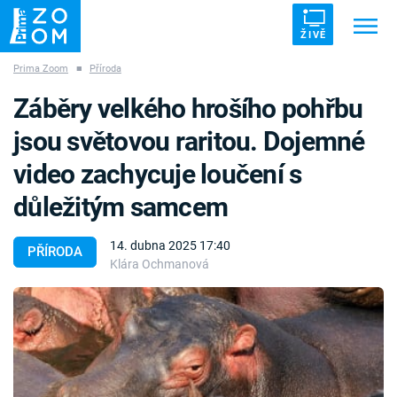
ŽIVĚ
Prima Zoom
■
Příroda
Trendy:
ZRÁDCI
UFO
DRUHÁ SVĚTOVÁ VÁLKA
Záběry velkého hrošího pohřbu
ZÁHADY
VETŘELCI DÁVNOVĚKU
jsou světovou raritou. Dojemné
video zachycuje loučení s
důležitým samcem
Témata
14. dubna 2025 17:40
PŘÍRODA
Klára Ochmanová
Témata
Pořady
TV Program