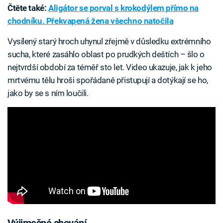
Čtěte také:
Aligátor se porval s krokodýlem přímo na
chodníku. Překvapená žena všechno natočila
Vysílený starý hroch uhynul zřejmě v důsledku extrémního
sucha, které zasáhlo oblast po prudkých deštích – šlo o
nejtvrdší období za téměř sto let. Video ukazuje, jak k jeho
mrtvému tělu hroši spořádaně přistupují a dotýkají se ho,
jako by se s ním loučili.
Výjimečné chování