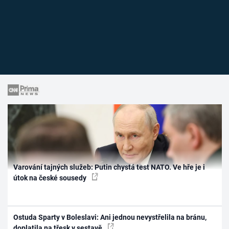
Varování tajných služeb: Putin chystá test NATO. Ve hře je i
útok na české sousedy
Ostuda Sparty v Boleslavi: Ani jednou nevystřelila na bránu,
doplatila na třesk v sestavě