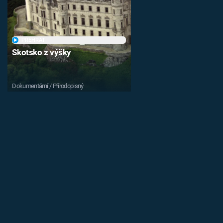
PŘEHRÁT
Skotsko z výšky
Dokumentární / Přírodopisný