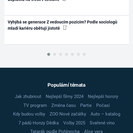
Vyhýbá se generace Z vedoucím pozicím? Podle sociologů
mladí kariéru obětují jistotě
Populární témata
Jak zhubnout
Nejlepší filmy 2024
Nejlepší horory
TV program
Změna času
Partie
Počasí
Kdy budou volby
ZOO Nové začátky
Auto – katalog
7 pádů Honzy Dědka
Volby 2025
Svařené víno
Tatarák podle Pohlreicha
Aloe vera