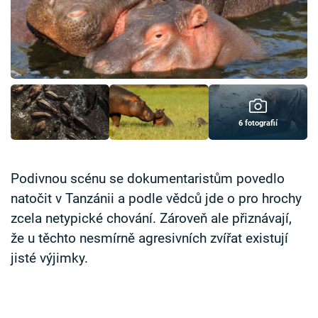
Časopis
Sledujte prima+
Přihlášení
6 fotografií
Sledujte nás
Podivnou scénu se dokumentaristům povedlo
natočit v Tanzánii a podle vědců jde o pro hrochy
zcela netypické chování. Zároveň ale přiznávají,
že u těchto nesmírně agresivních zvířat existují
jisté výjimky.