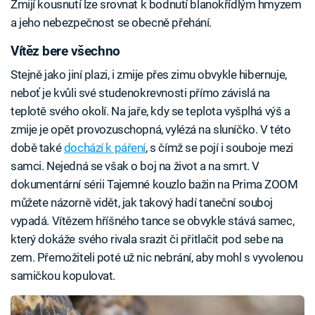
Zmijí kousnutí lze srovnat k bodnutí blanokřídlým hmyzem
a jeho nebezpečnost se obecně přehání.
Vítěz bere všechno
Stejně jako jiní plazi, i zmije přes zimu obvykle hibernuje,
neboť je kvůli své studenokrevnosti přímo závislá na
teplotě svého okolí. Na jaře, kdy se teplota vyšplhá výš a
zmije je opět provozuschopná, vylézá na sluníčko. V této
době také
dochází k páření
, s čímž se pojí i souboje mezi
samci. Nejedná se však o boj na život a na smrt. V
dokumentární sérii Tajemné kouzlo bažin na Prima ZOOM
můžete názorně vidět, jak takový hadí taneční souboj
vypadá. Vítězem hříšného tance se obvykle stává samec,
který dokáže svého rivala srazit či přitlačit pod sebe na
zem. Přemožiteli poté už nic nebrání, aby mohl s vyvolenou
samičkou kopulovat.