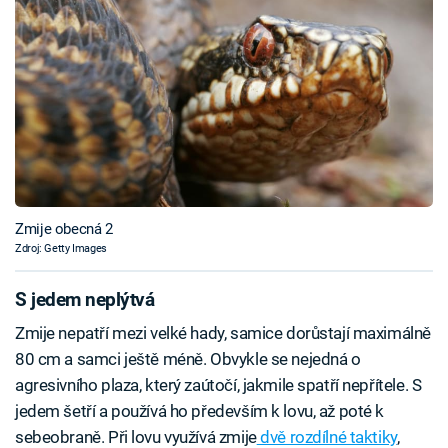
Zmije obecná 2
Zdroj: Getty Images
S jedem neplýtvá
Zmije nepatří mezi velké hady, samice dorůstají maximálně
80 cm a samci ještě méně. Obvykle se nejedná o
agresivního plaza, který zaútočí, jakmile spatří nepřítele. S
jedem šetří a používá ho především k lovu, až poté k
sebeobraně. Při lovu využívá zmije
dvě rozdílné taktiky
,