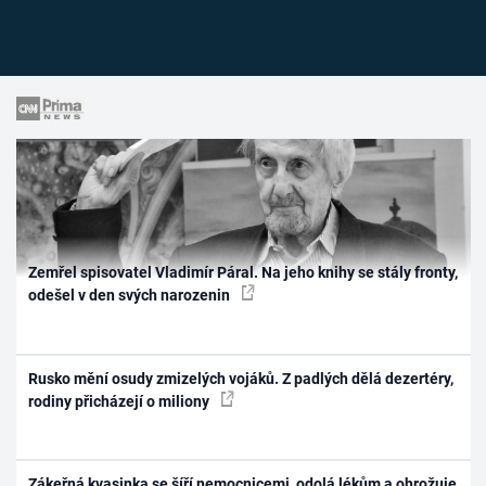
Zemřel spisovatel Vladimír Páral. Na jeho knihy se stály fronty,
odešel v den svých narozenin
Rusko mění osudy zmizelých vojáků. Z padlých dělá dezertéry,
rodiny přicházejí o miliony
Zákeřná kvasinka se šíří nemocnicemi, odolá lékům a ohrožuje