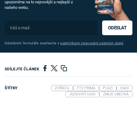
upozorníme na to nejnovější a nejlepší z
našeho webu.
ODESLAT
Odesláním formuláře souhlasíte s
podmínkami zpracování osobních údajů
SDÍLEJTE ČLÁNEK
ŠTÍTKY
ZVÍŘATA
FTV PRIMA
PLAZI
HADI
JEDOVATÍ HADI
ZMIJE OBECNÁ