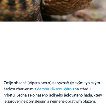
Časopis
Sledujte prima+
Přihlášení
Sledujte nás
Zmije obecná (Vipera berus) se vyznačuje svým typickým
šedým zbarvením s
černou klikatou čárou
na středu
hřbetu. Jedná se o našeho jediného jedovatého hada, který
je zároveň nejpomalejším a nejméně obratným plazem.