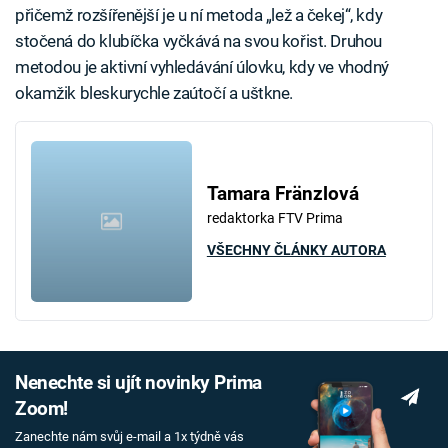
přičemž rozšířenější je u ní metoda „lež a čekej“, kdy
stočená do klubíčka vyčkává na svou kořist. Druhou
metodou je aktivní vyhledávání úlovku, kdy ve vhodný
okamžik bleskurychle zaútočí a uštkne.
Tamara Fränzlová
redaktorka FTV Prima
VŠECHNY ČLÁNKY AUTORA
Nenechte si ujít novinky Prima
Zoom!
Zanechte nám svůj e-mail a 1x týdně vás