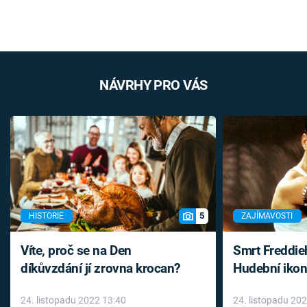
NÁVRHY PRO VÁS
5
HISTORIE
ZAJÍMAVOSTI
Víte, proč se na Den
Smrt Freddie
díkůvzdání jí zrovna krocan?
Hudební ikon
až do konce 
24. listopadu 2022 13:40
24. listopadu 20
léky