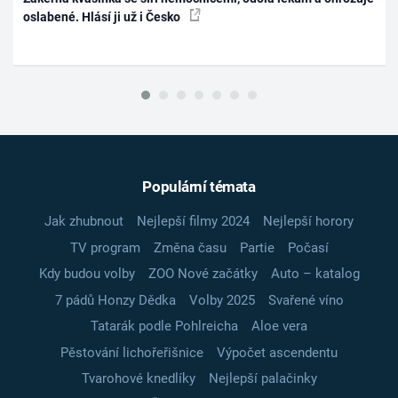
oslabené. Hlásí ji už i Česko
Populární témata
Jak zhubnout
Nejlepší filmy 2024
Nejlepší horory
TV program
Změna času
Partie
Počasí
Kdy budou volby
ZOO Nové začátky
Auto – katalog
7 pádů Honzy Dědka
Volby 2025
Svařené víno
Tatarák podle Pohlreicha
Aloe vera
Pěstování lichořeřišnice
Výpočet ascendentu
Tvarohové knedlíky
Nejlepší palačinky