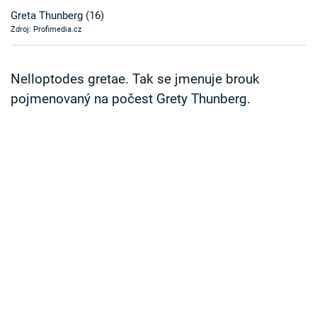
Časopis
Greta Thunberg (16)
Zdroj: Profimedia.cz
Sledujte prima+
Nelloptodes gretae. Tak se jmenuje brouk
Přihlášení
pojmenovaný na počest Grety Thunberg.
Sledujte nás