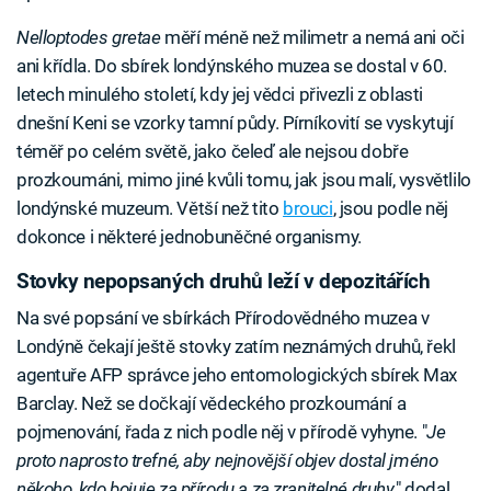
Nelloptodes gretae
měří méně než milimetr a nemá ani oči
ani křídla. Do sbírek londýnského muzea se dostal v 60.
letech minulého století, kdy jej vědci přivezli z oblasti
dnešní Keni se vzorky tamní půdy. Pírníkovití se vyskytují
téměř po celém světě, jako čeleď ale nejsou dobře
prozkoumáni, mimo jiné kvůli tomu, jak jsou malí, vysvětlilo
londýnské muzeum. Větší než tito
brouci
, jsou podle něj
dokonce i některé jednobuněčné organismy.
Stovky nepopsaných druhů leží v depozitářích
Na své popsání ve sbírkách Přírodovědného muzea v
Londýně čekají ještě stovky zatím neznámých druhů, řekl
agentuře AFP správce jeho entomologických sbírek Max
Barclay. Než se dočkají vědeckého prozkoumání a
pojmenování, řada z nich podle něj v přírodě vyhyne. "
Je
proto naprosto trefné, aby nejnovější objev dostal jméno
někoho, kdo bojuje za přírodu a za zranitelné druhy,
" dodal