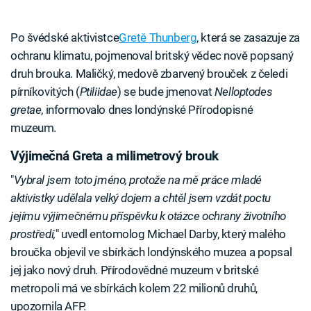
Po švédské aktivistce
Gretě Thunberg
, která se zasazuje za
ochranu klimatu, pojmenoval britský vědec nově popsaný
druh brouka. Maličký, medově zbarvený brouček z čeledi
pírníkovitých (
Ptiliidae
) se bude jmenovat
Nelloptodes
gretae
, informovalo dnes londýnské Přírodopisné
muzeum.
Výjimečná Greta a milimetrový brouk
"
Vybral jsem toto jméno, protože na mě práce mladé
aktivistky udělala velký dojem a chtěl jsem vzdát poctu
jejímu výjimečnému příspěvku k otázce ochrany životního
prostředí,
" uvedl entomolog Michael Darby, který malého
broučka objevil ve sbírkách londýnského muzea a popsal
jej jako nový druh. Přírodovědné muzeum v britské
metropoli má ve sbírkách kolem 22 milionů druhů,
upozornila AFP.