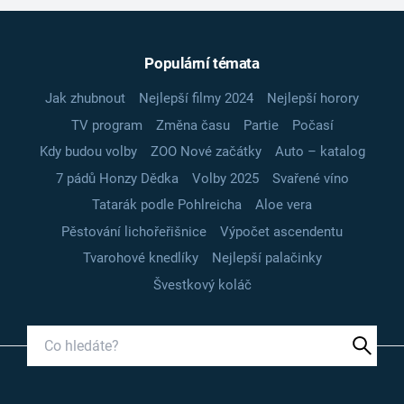
Populární témata
Jak zhubnout
Nejlepší filmy 2024
Nejlepší horory
TV program
Změna času
Partie
Počasí
Kdy budou volby
ZOO Nové začátky
Auto – katalog
7 pádů Honzy Dědka
Volby 2025
Svařené víno
Tatarák podle Pohlreicha
Aloe vera
Pěstování lichořeřišnice
Výpočet ascendentu
Tvarohové knedlíky
Nejlepší palačinky
Švestkový koláč