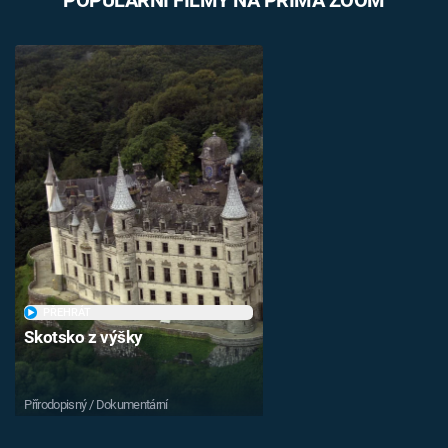
POPULÁRNÍ FILMY NA PRIMA ZOOM
PŘEHRÁT
Skotsko z výšky
Přírodopisný / Dokumentární