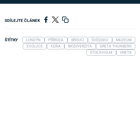
SDÍLEJTE ČLÁNEK
ŠTÍTKY
LONDÝN
PŘÍRODA
BROUCI
ŠVÉDSKO
MUZEUM
EVOLUCE
KEŇA
BIODIVERZITA
GRETA THUNBERG
STOCKHOLM
GRETA