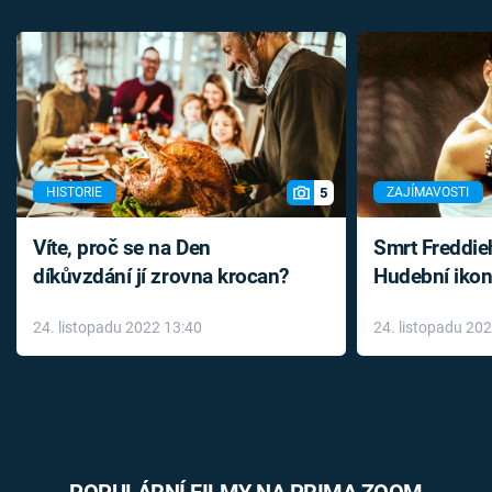
5
HISTORIE
ZAJÍMAVOSTI
Víte, proč se na Den
Smrt Freddie
díkůvzdání jí zrovna krocan?
Hudební ikon
až do konce 
24. listopadu 2022 13:40
24. listopadu 20
léky