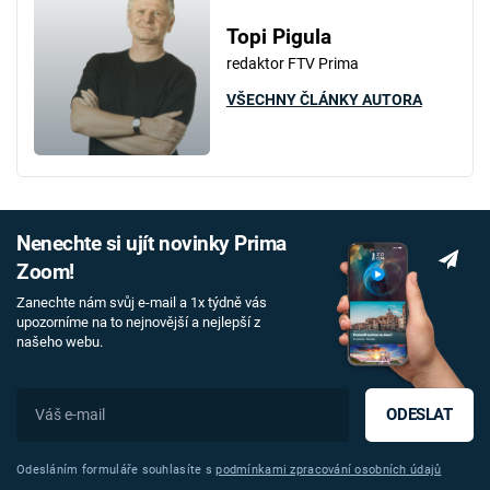
Topi Pigula
redaktor FTV Prima
VŠECHNY ČLÁNKY AUTORA
Nenechte si ujít novinky Prima
Zoom!
Zanechte nám svůj e-mail a 1x týdně vás
upozorníme na to nejnovější a nejlepší z
našeho webu.
ODESLAT
Odesláním formuláře souhlasíte s
podmínkami zpracování osobních údajů