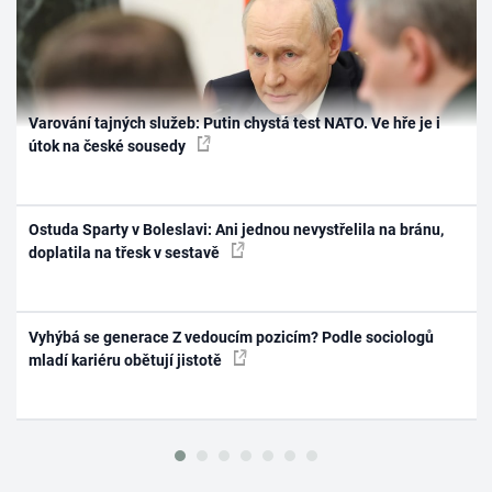
Varování tajných služeb: Putin chystá test NATO. Ve hře je i
útok na české sousedy
Ostuda Sparty v Boleslavi: Ani jednou nevystřelila na bránu,
doplatila na třesk v sestavě
Vyhýbá se generace Z vedoucím pozicím? Podle sociologů
mladí kariéru obětují jistotě