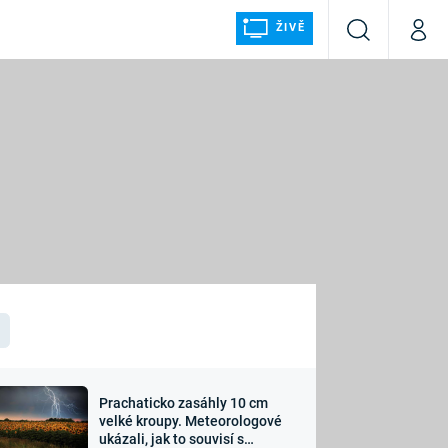
ŽIVĚ
Vyhledávání
Můj p
Prima+
ÁLKA
CNN Prima NEWS
Prima FRESH
Prima LIVING
LMY A
Prima Ženy
Prima LAJK
Prachaticko zasáhly 10 cm
osti
velké kroupy. Meteorologové
Sledujte nás
ukázali, jak to souvisí s