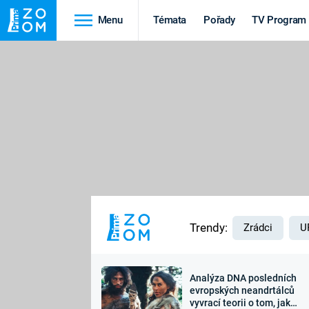
Menu
Témata
Pořady
TV Program
Cestování
Historie
HRADY A ZÁMKY
VIKINGOVÉ
HEDVÁBNÁ STEZKA
EPIDEMIE A
PANDEMIE
PŘÍRODA
STAROVĚKÝ EGYPT
Trendy:
Zrádci
U
Analýza DNA posledních
Druhá
Výročí
evropských neandrtálců
vyvrací teorii o tom, jak
světová válka