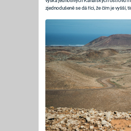
výška jednotlivých Kanárských ostrovů m
zjednodušeně se dá říci, že čím je vyšší, t