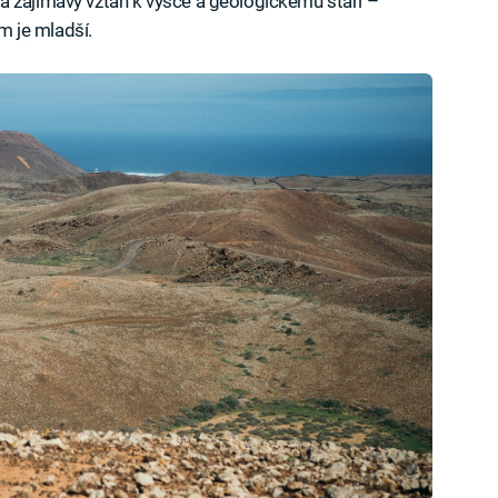
á zajímavý vztah k výšce a geologickému stáří –
ím je mladší.