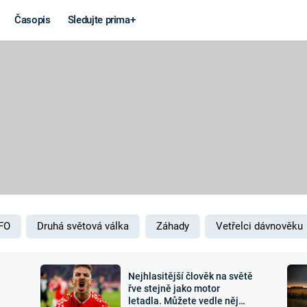
Časopis
Sledujte prima+
Věda a
Války
technika
STUDENÁ V
KORONAVIRUS
VÁLKA VE
VIETNAMU
VESMÍR
VÁLEČNÉ FI
MARS
SERIÁLY
FO
Druhá světová válka
Záhady
Vetřelci dávnověku
Nejhlasitější člověk na světě
Záhady a
Zajímav
řve stejně jako motor
letadla. Můžete vedle něj
konspirace