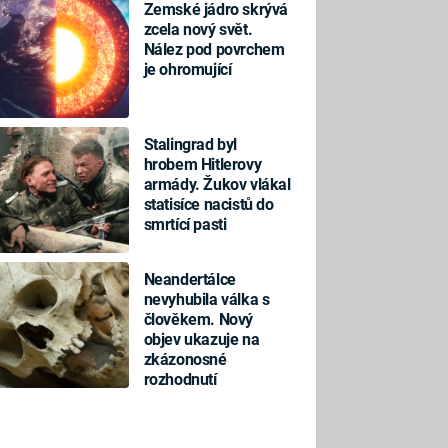
Zemské jádro skrývá
zcela nový svět.
Nález pod povrchem
je ohromující
Stalingrad byl
hrobem Hitlerovy
armády. Žukov vlákal
statisíce nacistů do
smrtící pasti
Neandertálce
nevyhubila válka s
člověkem. Nový
objev ukazuje na
zkázonosné
rozhodnutí