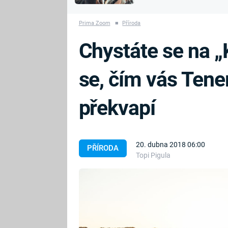
MARIE TEREZIE
vyhynuli
ADOLF HITLER
NAPOLEON
Prima Zoom
■
Příroda
BONAPARTE
ATENTÁT NA
Chystáte se na „
REINHARDA
BRITSKÁ
HEYDRICHA
KRÁLOVSKÁ
se, čím vás Tene
RODINA
PRVNÍ SVĚTOVÁ
VÁLKA
překvapí
20. dubna 2018 06:00
PŘÍRODA
Topi Pigula