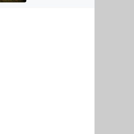
US
tornádem
RSUS
ZE A