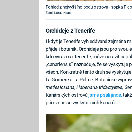
Pohled z nejvyššího bodu ostrova - sopka Pico
Zdroj: Lukas Neasi
Orchideje z Tenerife
I když je Tenerife vyhledávané zejména mi
přijde i botanik. Orchideje jsou pro svou
kdo vyrazí na Tenerife, může narazit např
„canariensis“ naznačuje, že se vyskytuje
všech. Konkrétně tento druh se vyskytuje ne
La Gomeře a La Palmě. Botanické výpravy 
metlesicsiana, Habenaria tridactylites, Ge
Kanárských ostrovů
jsme psali jinde,
takž
přirozeně se vyskytujících kanárů.