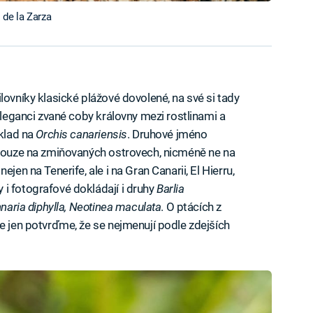
 de la Zarza
lovníky klasické plážové dovolené, na své si tady
 eleganci zvané coby královny mezi rostlinami a
íklad na
Orchis canariensis
. Druhové jméno
 pouze na zmiňovaných ostrovech, nicméně ne na
jen na Tenerife, ale i na Gran Canarii, El Hierru,
i fotografové dokládají i druhy
Barlia
nnaria diphylla, Neotinea maculata
. O ptácích z
e jen potvrďme, že se nejmenují podle zdejších