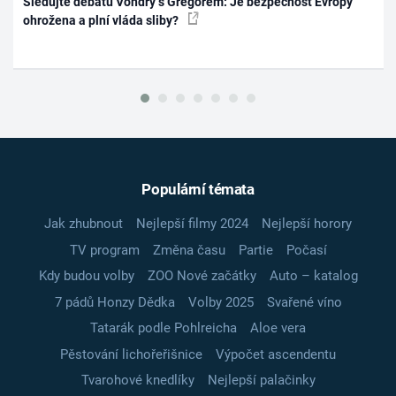
Sledujte debatu Vondry s Gregorem: Je bezpečnost Evropy
ohrožena a plní vláda sliby?
Populární témata
Jak zhubnout
Nejlepší filmy 2024
Nejlepší horory
TV program
Změna času
Partie
Počasí
Kdy budou volby
ZOO Nové začátky
Auto – katalog
7 pádů Honzy Dědka
Volby 2025
Svařené víno
Tatarák podle Pohlreicha
Aloe vera
Pěstování lichořeřišnice
Výpočet ascendentu
Tvarohové knedlíky
Nejlepší palačinky