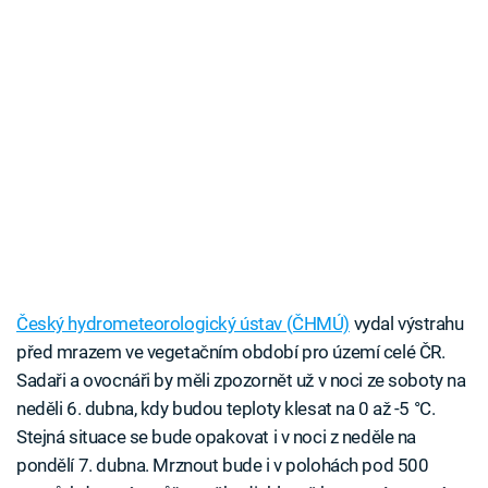
Český hydrometeorologický ústav (ČHMÚ)
vydal výstrahu
před mrazem ve vegetačním období pro území celé ČR.
Sadaři a ovocnáři by měli zpozornět už v noci ze soboty na
neděli 6. dubna, kdy budou teploty klesat na 0 až -5 °C.
Stejná situace se bude opakovat i v noci z neděle na
pondělí 7. dubna. Mrznout bude i v polohách pod 500