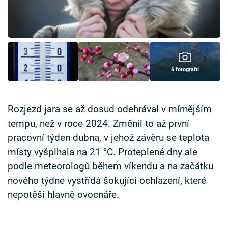
Časopis
Sledujte prima+
Přihlášení
6 fotografií
Sledujte nás
Rozjezd jara se až dosud odehrával v mírnějším
tempu, než v roce 2024. Změnil to až první
pracovní týden dubna, v jehož závěru se teplota
místy vyšplhala na 21 °C. Proteplené dny ale
podle meteorologů během víkendu a na začátku
nového týdne vystřídá šokující ochlazení, které
nepotěší hlavně ovocnáře.