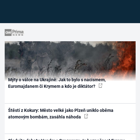
Mýty o válce na Ukrajině: Jak to bylo s nacismem,
Euromajdanem či Krymem a kdo je diktátor?
Štěstí z Kokury: Město velké jako Plzeň uniklo oběma
atomovým bombám, zasáhla náhoda