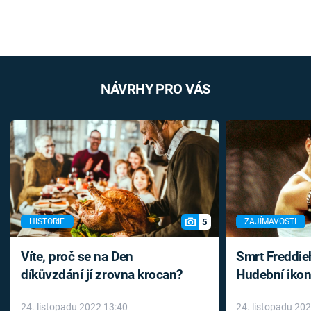
NÁVRHY PRO VÁS
5
HISTORIE
ZAJÍMAVOSTI
Víte, proč se na Den
Smrt Freddie
díkůvzdání jí zrovna krocan?
Hudební ikon
až do konce 
24. listopadu 2022 13:40
24. listopadu 20