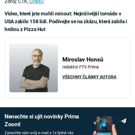
Zdroj: ČTK,
ČHMÚ
Video, které jste mohli minout: Nejničivější tornádo v
USA zabilo 158 lidí. Podívejte se na zkázu, která zabila i
hrdinu z Pizza Hut
Failed to fetch
Miroslav Honsů
redaktor FTV Prima
VŠECHNY ČLÁNKY AUTORA
Nenechte si ujít novinky Prima
Zoom!
Zanechte nám svůj e-mail a 1x týdně vás