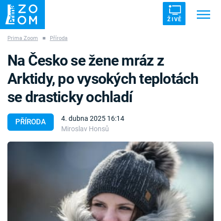
ŽIVĚ
Prima Zoom
■
Příroda
Trendy:
ZRÁDCI
UFO
DRUHÁ SVĚTOVÁ VÁLKA
Na Česko se žene mráz z
ZÁHADY
VETŘELCI DÁVNOVĚKU
Arktidy, po vysokých teplotách
se drasticky ochladí
4. dubna 2025 16:14
PŘÍRODA
Miroslav Honsů
Témata
Témata
Pořady
TV Program