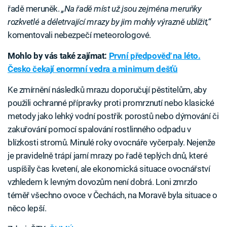
řadě meruněk.
„Na řadě míst už jsou zejména meruňky
rozkvetlé a déletrvající mrazy by jim mohly výrazně ublížit,“
komentovali nebezpečí meteorologové.
Mohlo by vás také zajímat:
První předpověď na léto.
Česko čekají enormní vedra a minimum dešťů
Ke zmírnění následků mrazu doporučují pěstitelům, aby
použili ochranné přípravky proti promrznutí nebo klasické
metody jako lehký vodní postřik porostů nebo dýmování či
zakuřování pomocí spalování rostlinného odpadu v
blízkosti stromů. Minulé roky ovocnáře vyčerpaly. Nejenže
je pravidelně trápí jarní mrazy po řadě teplých dnů, které
uspíšily čas kvetení, ale ekonomická situace ovocnářství
vzhledem k levným dovozům není dobrá. Loni zmrzlo
téměř všechno ovoce v Čechách, na Moravě byla situace o
něco lepší.