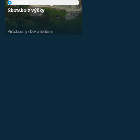
PŘEHRÁT
Skotsko z výšky
Přírodopisný / Dokumentární