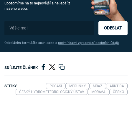
upozorníme na to nejnovější a nejlepší z
našeho webu.
ODESLAT
Odesláním formuláře souhlasíte s
podmínkami zpracování osobních údajů
SDÍLEJTE ČLÁNEK
ŠTÍTKY
POČASÍ
MERUŇKY
MRÁZ
ARKTIDA
ČESKÝ HYDROMETEOROLOGICKÝ ÚSTAV
MORAVA
ČESKO