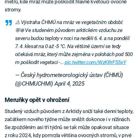
metrů, kde mráz může poškodit hlavně kvetoucí ovocné
stromy.
⚠️ Výstraha ČHMÚ na mráz ve vegetačním období:
🌸❄️ Ve studeném původem arktickém vzduchu ze
severu budou teploty v noci na neděli 6. 4. a na pondělí
7. 4. klesat na 0 až -5 °C. Na většině území se tedy
očekává mráz, který může zejména v polohách pod 500
m poškodit vegetaci -…
pic.twitter.com/WzKRrFS5xY
— Český hydrometeorologický ústav (ČHMÚ)
(@CHMUCHMI)
April 4, 2025
Meruňky opět v ohrožení
Studený vzduch původem z Arktidy sníží také denní teploty,
začátkem nového týdne může sněžit dokonce i v nížinách.
Se zpožděním asi tří týdnů se tak může opakovat situace
z roku 2024, kdy pomrzla většina ovocných stromů, v prvé