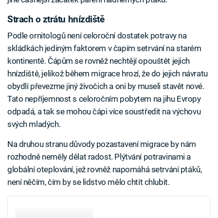
Strach o ztrátu hnízdiště
Podle ornitologů není celoroční dostatek potravy na
skládkách jediným faktorem v čapím setrvání na starém
kontinentě. Čápům se rovněž nechtějí opouštět jejich
hnízdiště, jelikož během migrace hrozí, že do jejich návratu
obydlí převezme jiný živočich a oni by museli stavět nové.
Tato nepříjemnost s celoročním pobytem na jihu Evropy
odpadá, a tak se mohou čápi více soustředit na výchovu
svých mladých.
Na druhou stranu důvody pozastavení migrace by nám
rozhodně neměly dělat radost. Plýtvání potravinami a
globální oteplování, jež rovněž napomáhá setrvání ptáků,
není něčím, čím by se lidstvo mělo chtít chlubit.