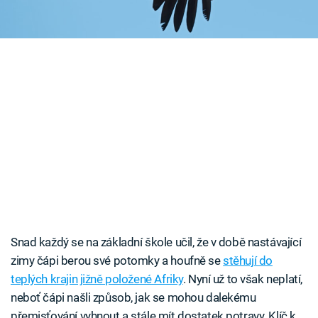
Časopis
Sledujte prima+
Přihlášení
Sledujte nás
Snad každý se na základní škole učil, že v době nastávající
zimy čápi berou své potomky a houfně se
stěhují do
teplých krajin jižně položené Afriky
. Nyní už to však neplatí,
neboť čápi našli způsob, jak se mohou dalekému
přemisťování vyhnout a stále mít dostatek potravy. Klíč k