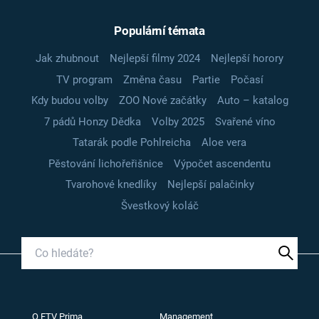
Populární témata
Jak zhubnout
Nejlepší filmy 2024
Nejlepší horory
TV program
Změna času
Partie
Počasí
Kdy budou volby
ZOO Nové začátky
Auto – katalog
7 pádů Honzy Dědka
Volby 2025
Svařené víno
Tatarák podle Pohlreicha
Aloe vera
Pěstování lichořeřišnice
Výpočet ascendentu
Tvarohové knedlíky
Nejlepší palačinky
Švestkový koláč
O FTV Prima
Management