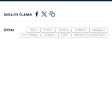
SDÍLEJTE ČLÁNEK
ŠTÍTKY
JÍDLO
PTÁCI
AFRIKA
ZVÍŘATA
MIGRACE
FTV PRIMA
EVROPA
ČAPÍ
IBERSKÝ POLOOSTROV