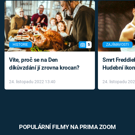
5
HISTORIE
ZAJÍMAVOSTI
Víte, proč se na Den
Smrt Freddie
díkůvzdání jí zrovna krocan?
Hudební ikon
až do konce 
24. listopadu 2022 13:40
24. listopadu 20
léky
POPULÁRNÍ FILMY NA PRIMA ZOOM