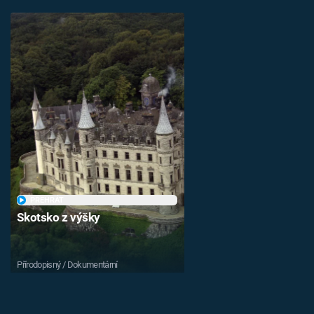
PŘEHRÁT
Skotsko z výšky
Přírodopisný / Dokumentární