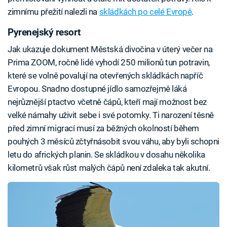
zimnímu přežití nalezli na
skládkách po celé Evropě
.
Pyrenejský resort
Jak ukazuje dokument Městská divočina v úterý večer na
Prima ZOOM, ročně lidé vyhodí 250 milionů tun potravin,
které se volně povalují na otevřených skládkách napříč
Evropou. Snadno dostupné jídlo samozřejmě láká
nejrůznější ptactvo včetně čápů, kteří mají možnost bez
velké námahy uživit sebe i své potomky. Ti narození těsně
před zimní migrací musí za běžných okolností během
pouhých 3 měsíců zčtyřnásobit svou váhu, aby byli schopni
letu do afrických planin. Se skládkou v dosahu několika
kilometrů však růst malých čápů není zdaleka tak akutní.