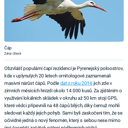
Čáp
Zdroj: iStock
Obzvlášť populární čapí rezidencí je Pyrenejský poloostrov,
kde v uplynulých 20 letech ornitologové zaznamenali
masivní nárůst čápů. Podle
dat z roku 2016
jich zde v
zimních měsících hnízdí okolo 14 000 kusů. Za zjištěním o
využívání lokálních skládek v okruhu až 50 km stojí GPS,
které vědci připevnili na 48 čápů bílých, díky čemuž mohli
sledovat každý jejich pohyb. Sami byli zaskočeni tím, že se
očividně jedná o nový fenomén, který s sebou nese mimo
jiné časnější začátek páření nádherných ptáků.