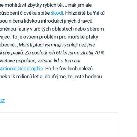
se mohli živit zbytky rybích těl. Jinak jim ale
působení člověka spíše
škodí
. Hnízdiště buřňáků
jsou ničena lidskou introdukcí jiných dravců,
změnou fauny v určitých oblastech nebo sběrem
vajec. To je ovšem problém pro mořské ptáky
obecně.
„Mořští ptáci vymírají rychleji než jiné
druhy ptáků. Za posledních 60 let jsme ztratili 70 %
světové populace, většina lidí o tom ani
National Geographic
. Podle fosilních nálezů
několik milionů let a doufejme, že ještě hodnou
ect