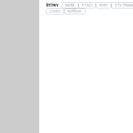
ŠTÍTKY
MOŘE
PTÁCI
RYBY
FTV PRIM
LOVEC
BUŘŇÁK