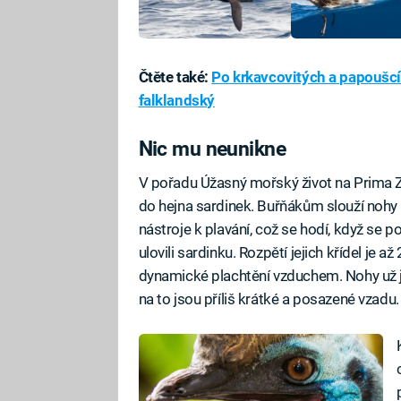
Čtěte také:
Po krkavcovitých a papoušcí
falklandský
Nic mu neunikne
V pořadu Úžasný mořský život na Prima Z
do hejna sardinek. Buřňákům slouží nohy p
nástroje k plavání, což se hodí, když se 
ulovili sardinku. Rozpětí jejich křídel je 
dynamické plachtění vzduchem. Nohy už jim
na to jsou příliš krátké a posazené vzadu.