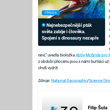
PŘÍRODA
Nejnebezpečnější pták
světa zabije i člověka.
Spojení s dinosaury nezapře
neví,“
uvedla bioložka
Abby McBride pro 
z období pliocénu jsou s námi buřňáci už 
chvíli vydrží.
Zdroje:
National Geographic
/
Science Dir
Filip Šula