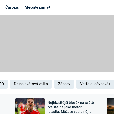
Časopis
Sledujte prima+
Věda a
Války
technika
STUDENÁ V
KORONAVIRUS
VÁLKA VE
VIETNAMU
VESMÍR
VÁLEČNÉ FI
MARS
SERIÁLY
FO
Druhá světová válka
Záhady
Vetřelci dávnověku
Nejhlasitější člověk na světě
Záhady a
Zajímav
řve stejně jako motor
letadla. Můžete vedle něj
konspirace