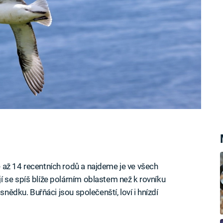
 až 14 recentních rodů a najdeme je ve všech
 se spíš blíže polárním oblastem než k rovníku
snědku. Buřňáci jsou společenští, loví i hnízdí