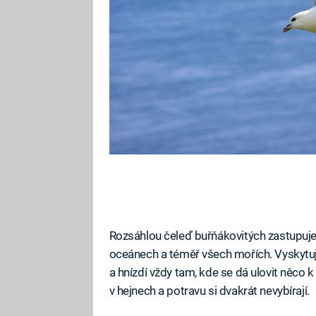
Rozsáhlou čeleď buřňákovitých zastupuje
oceánech a téměř všech mořích. Vyskytují
a hnízdí vždy tam, kde se dá ulovit něco k 
v hejnech a potravu si dvakrát nevybírají.