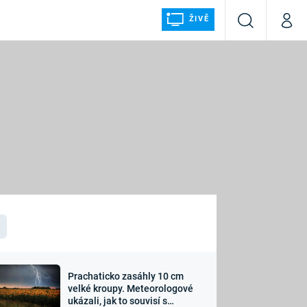
ŽIVĚ
Vyhledávání
Můj p
Prima+
ÁLKA
CNN Prima NEWS
Prima FRESH
Prima LIVING
LMY A
Prima Ženy
Prima LAJK
Prachaticko zasáhly 10 cm
osti
velké kroupy. Meteorologové
Sledujte nás
ukázali, jak to souvisí s