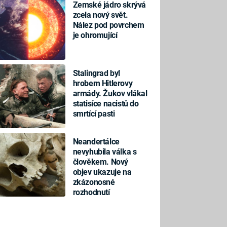
Zemské jádro skrývá
zcela nový svět.
Nález pod povrchem
je ohromující
Stalingrad byl
hrobem Hitlerovy
armády. Žukov vlákal
statisíce nacistů do
smrtící pasti
Neandertálce
nevyhubila válka s
člověkem. Nový
objev ukazuje na
zkázonosné
rozhodnutí