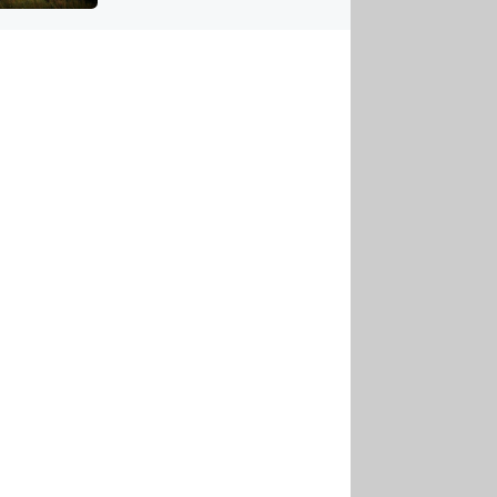
US
tornádem
RSUS
ZE A