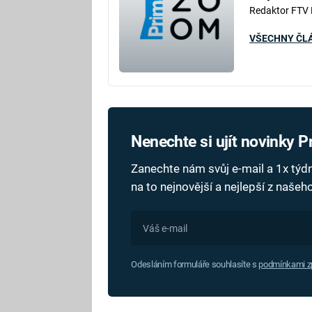
Redaktor FTV
VŠECHNY ČL
Nenechte si ujít novinky 
Zanechte nám svůj e-mail a 1x tý
na to nejnovější a nejlepší z naše
Odesláním formuláře souhlasíte s
podmínkami zp