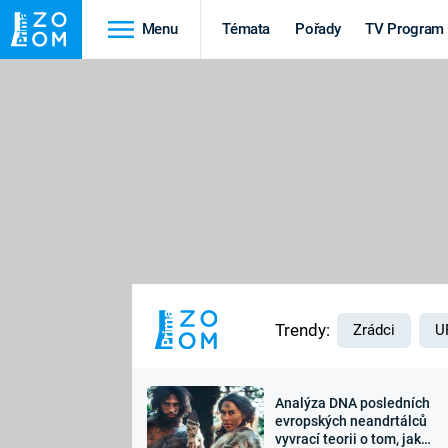
Menu
Témata
Pořady
TV Program
Cestování
Historie
HRADY A ZÁMKY
VIKINGOVÉ
HEDVÁBNÁ STEZKA
EPIDEMIE A
PANDEMIE
PŘÍRODA
STAROVĚKÝ EGYPT
Trendy:
Zrádci
U
Analýza DNA posledních
Druhá
Výročí
evropských neandrtálců
vyvrací teorii o tom, jak
světová válka