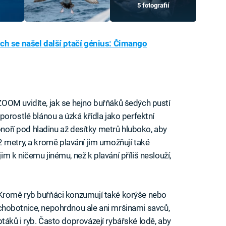
5 fotografií
ch se našel další ptačí génius: Čimango
OOM uvidíte, jak se hejno buřňáků šedých pustí
orostlé blánou a úzká křídla jako perfektní
ponoří pod hladinu až desítky metrů hluboko, aby
až 2 metry, a kromě plavání jim umožňují také
 k ničemu jinému, než k plavání příliš neslouží,
Kromě ryb buřňáci konzumují také korýše nebo
chobotnice, nepohrdnou ale ani mršinami savců,
ptáků i ryb. Často doprovázejí rybářské lodě, aby