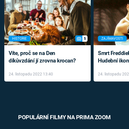
5
HISTORIE
ZAJÍMAVOSTI
Víte, proč se na Den
Smrt Freddie
díkůvzdání jí zrovna krocan?
Hudební ikon
až do konce 
24. listopadu 2022 13:40
24. listopadu 20
léky
POPULÁRNÍ FILMY NA PRIMA ZOOM