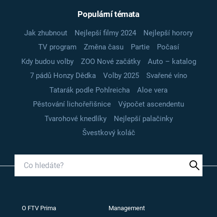
Populární témata
Jak zhubnout
Nejlepší filmy 2024
Nejlepší horory
TV program
Změna času
Partie
Počasí
Kdy budou volby
ZOO Nové začátky
Auto – katalog
7 pádů Honzy Dědka
Volby 2025
Svařené víno
Tatarák podle Pohlreicha
Aloe vera
Pěstování lichořeřišnice
Výpočet ascendentu
Tvarohové knedlíky
Nejlepší palačinky
Švestkový koláč
O FTV Prima
Management