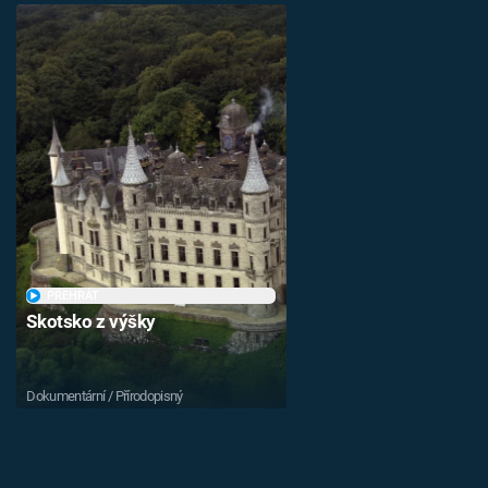
PŘEHRÁT
Skotsko z výšky
Dokumentární / Přírodopisný