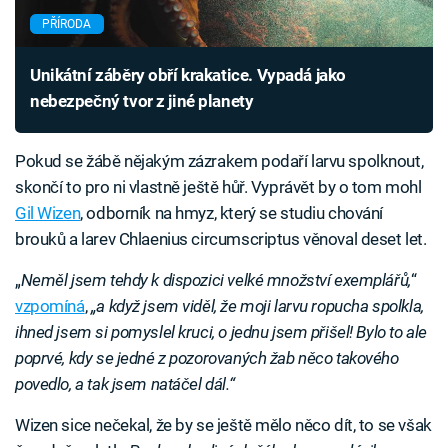
PŘÍRODA
Unikátní záběry obří krakatice. Vypadá jako
nebezpečný tvor z jiné planety
Pokud se žábě nějakým zázrakem podaří larvu spolknout,
skončí to pro ni vlastně ještě hůř. Vyprávět by o tom mohl
Gil Wizen
, odborník na hmyz, který se studiu chování
brouků a larev Chlaenius circumscriptus věnoval deset let.
„
Neměl jsem tehdy k dispozici velké množství exemplářů,
“
vzpomíná
,
„a když jsem viděl, že moji larvu ropucha spolkla,
ihned jsem si pomyslel kruci, o jednu jsem přišel! Bylo to ale
poprvé, kdy se jedné z pozorovaných žab něco takového
povedlo, a tak jsem natáčel dál.“
Wizen sice nečekal, že by se ještě mělo něco dít, to se však