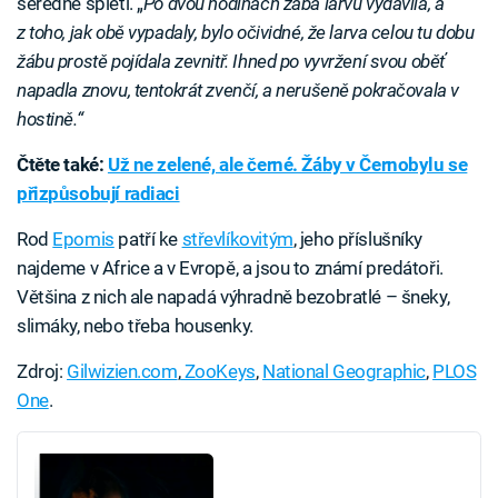
šeredně spletl. „
Po dvou hodinách žába larvu vydávila, a
z toho, jak obě vypadaly, bylo očividné, že larva celou tu dobu
žábu prostě pojídala zevnitř. Ihned po vyvržení svou oběť
napadla znovu, tentokrát zvenčí, a nerušeně pokračovala v
hostině.“
Čtěte také:
Už ne zelené, ale černé. Žáby v Černobylu se
přizpůsobují radiaci
Rod
Epomis
patří ke
střevlíkovitým
, jeho příslušníky
najdeme v Africe a v Evropě, a jsou to známí predátoři.
Většina z nich ale napadá výhradně bezobratlé – šneky,
slimáky, nebo třeba housenky.
Zdroj:
Gilwizien.com
,
ZooKeys
,
National Geographic
,
PLOS
One
.