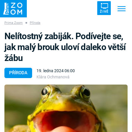
ŽIVĚ
Prima Zoom
■
Příroda
Trendy:
ZRÁDCI
UFO
DRUHÁ SVĚTOVÁ VÁLKA
Nelítostný zabiják. Podívejte se,
ZÁHADY
VETŘELCI DÁVNOVĚKU
jak malý brouk uloví daleko větší
žábu
19. ledna 2024 06:00
PŘÍRODA
Klára Ochmanová
Témata
Témata
Pořady
TV Program