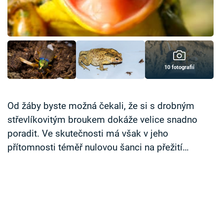
Časopis
Sledujte prima+
Přihlášení
10 fotografií
Sledujte nás
Od žáby byste možná čekali, že si s drobným
střevlíkovitým broukem dokáže velice snadno
poradit. Ve skutečnosti má však v jeho
přítomnosti téměř nulovou šanci na přežití…