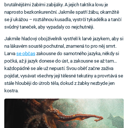
brutálnějšími žabími zabijáky. A jejich taktika lovu je
naprosto bezkonkurenční. Jakmile spatří žábu, okamžitě
se jí ukážou – roztáhnou kusadla, vystrčí tykadélka a tančí
svůdný taneček, aby vypadaly co nejchutněji.
Jakmile hladový obojživelník vystřelí k larvě jazykem, aby si
na lákavém soustě pochutnal, znamená to pro něj smrt.
Larva
se občas
zakousne do samotného jazyka, někdy si
počká, až ji jazyk donese do úst, a zakousne se až tam…
každopádně se ale už nepustí. Svou oběť začne zaživa
pojídat, vysávat všechny její tělesné tekutiny a provrtává se
stále hlouběji do útrob těla, dokud z žabky nezbyde jen
kostra.