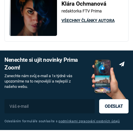
Klára Ochmanová
redaktorka FTV Prima
VŠECHNY ČLÁNKY AUTORA
Nenechte si ujít novinky Prima
Zoom!
Zanechte nám svůj e-mail a 1x týdně vás
upozorníme na to nejnovější a nejlepší z
našeho webu.
ODESLAT
Odesláním formuláře souhlasíte s
podmínkami zpracování osobních údajů