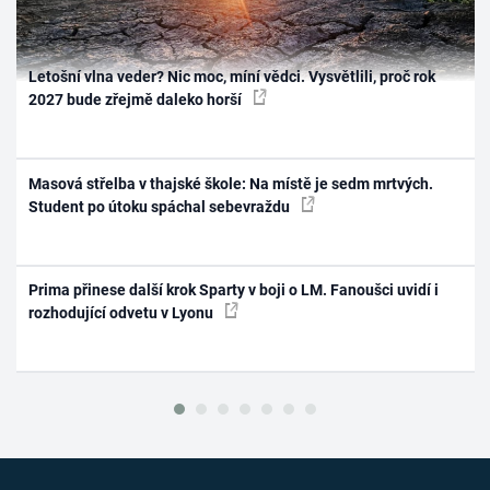
Letošní vlna veder? Nic moc, míní vědci. Vysvětlili, proč rok
2027 bude zřejmě daleko horší
Masová střelba v thajské škole: Na místě je sedm mrtvých.
Student po útoku spáchal sebevraždu
Prima přinese další krok Sparty v boji o LM. Fanoušci uvidí i
rozhodující odvetu v Lyonu