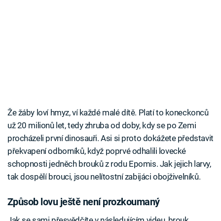
Že žáby loví hmyz, ví každé malé dítě. Platí to koneckonců
už 20 milionů let, tedy zhruba od doby, kdy se po Zemi
procházeli první dinosauři. Asi si proto dokážete představit
překvapení odborníků, když poprvé odhalili lovecké
schopnosti jedněch brouků z rodu Epomis. Jak jejich larvy,
tak dospělí brouci, jsou nelítostní zabijáci obojživelníků.
Způsob lovu ještě není prozkoumaný
Jak se sami přesvědčíte v následujícím videu, brouk