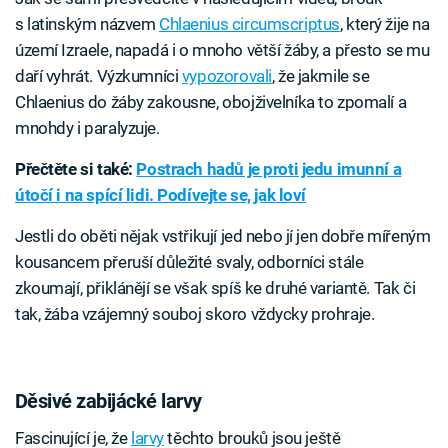
s latinským názvem
Chlaenius circumscriptus
, který žije na
území Izraele, napadá i o mnoho větší žáby, a přesto se mu
daří vyhrát. Výzkumníci
vypozorovali
, že jakmile se
Chlaenius do žáby zakousne, obojživelníka to zpomalí a
mnohdy i paralyzuje.
Přečtěte si také:
Postrach hadů je proti jedu imunní a
útočí i na spící lidi. Podívejte se, jak loví
Jestli do oběti nějak vstřikují jed nebo jí jen dobře mířeným
kousancem přeruší důležité svaly, odborníci stále
zkoumají, přiklánějí se však spíš ke druhé variantě. Tak či
tak, žába vzájemný souboj skoro vždycky prohraje.
Děsivé zabijácké larvy
Fascinující je, že
larvy
těchto brouků jsou ještě