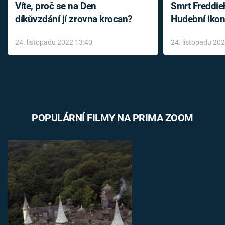
Víte, proč se na Den
Smrt Freddie
díkůvzdání jí zrovna krocan?
Hudební ikon
až do konce 
24. listopadu 2022 13:40
24. listopadu 20
léky
POPULÁRNÍ FILMY NA PRIMA ZOOM