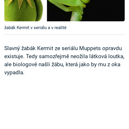
Časopis
Sledujte prima+
žabák Kermit v seriálu a v realitě
Přihlášení
Slavný žabák Kermit ze seriálu Muppets opravdu
existuje. Tedy samozřejmě neožila látková loutka,
Sledujte nás
ale biologové našli žábu, která jako by mu z oka
vypadla.