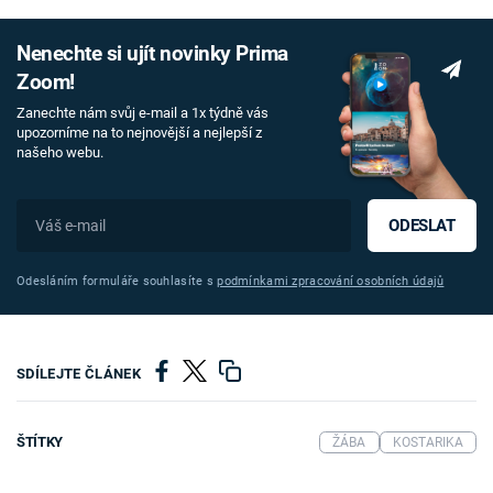
Nenechte si ujít novinky Prima
Zoom!
Zanechte nám svůj e-mail a 1x týdně vás
upozorníme na to nejnovější a nejlepší z
našeho webu.
ODESLAT
Odesláním formuláře souhlasíte s
podmínkami zpracování osobních údajů
SDÍLEJTE ČLÁNEK
ŠTÍTKY
ŽÁBA
KOSTARIKA