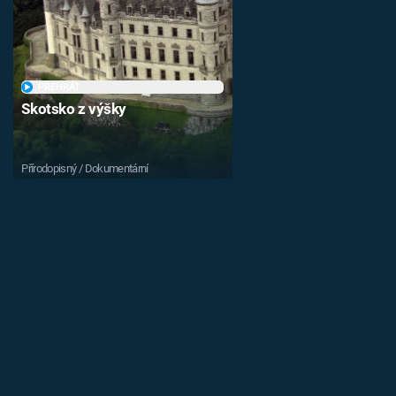
PŘEHRÁT
Skotsko z výšky
Přírodopisný / Dokumentární