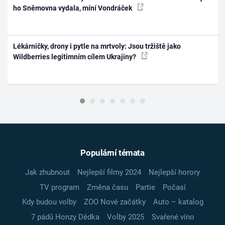
ho Sněmovna vydala, míní Vondráček
Lékárničky, drony i pytle na mrtvoly: Jsou tržiště jako
Wildberries legitimním cílem Ukrajiny?
Populární témata
Jak zhubnout
Nejlepší filmy 2024
Nejlepší horory
TV program
Změna času
Partie
Počasí
Kdy budou volby
ZOO Nové začátky
Auto – katalog
7 pádů Honzy Dědka
Volby 2025
Svařené víno