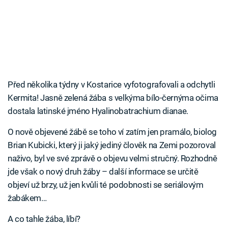
Před několika týdny v Kostarice vyfotografovali a odchytli
Kermita! Jasně zelená žába s velkýma bílo-černýma očima
dostala latinské jméno Hyalinobatrachium dianae.
O nově objevené žábě se toho ví zatím jen pramálo, biolog
Brian Kubicki, který ji jaký jediný člověk na Zemi pozoroval
naživo, byl ve své zprávě o objevu velmi stručný. Rozhodně
jde však o nový druh žáby – další informace se určitě
objeví už brzy, už jen kvůli té podobnosti se seriálovým
žabákem…
A co tahle žába, líbí?