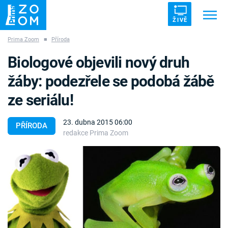
ŽIVĚ
Prima Zoom
■
Příroda
Trendy:
ZRÁDCI
UFO
DRUHÁ SVĚTOVÁ VÁLKA
Biologové objevili nový druh
ZÁHADY
VETŘELCI DÁVNOVĚKU
žáby: podezřele se podobá žábě
ze seriálu!
23. dubna 2015 06:00
PŘÍRODA
redakce Prima Zoom
Témata
Témata
Pořady
TV Program