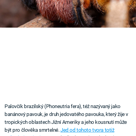
Časopis
Sledujte prima+
Přihlášení
Sledujte nás
Palovčík brazilský (Phoneutria fera), též nazývaný jako
banánový pavouk, je druh jedovatého pavouka, který žije v
tropických oblastech Jižní Ameriky a jeho kousnutí může
být pro člověka smrtelné.
Jed od tohoto tvora totiž