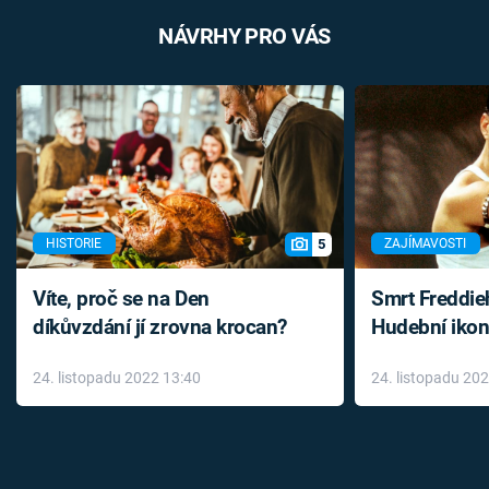
NÁVRHY PRO VÁS
5
HISTORIE
ZAJÍMAVOSTI
Víte, proč se na Den
Smrt Freddie
díkůvzdání jí zrovna krocan?
Hudební ikon
až do konce 
24. listopadu 2022 13:40
24. listopadu 20
léky