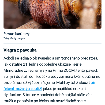
Pavouk banánový
Zdroj: Getty Images
Viagra z pavouka
Ačkoli se jedná o obávaného a smrtonosného predátora,
jak ostatně 21. ledna odpoledne ukazuje i série
Mimořádné zvířecí smysly na Prima ZOOM, tento pavouk
se nyní dostal i do hledáčku vědy zejména kvůli opačnému
problému, než výše zmiňujeme. Mohl by totiž sloužit
při
řešení mužských obtíží
, jakou je například erektilní
dysfunkce. S tou se v poslední době potýká stále více
mužů, a poptávka po lécích tak neuvěřitelně roste.