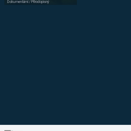
Dokumentární / Přírodopisný