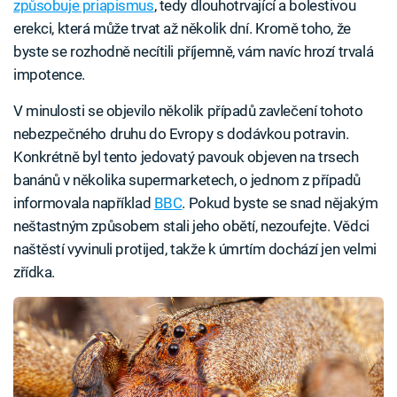
způsobuje priapismus
, tedy dlouhotrvající a bolestivou
erekci, která může trvat až několik dní. Kromě toho, že
byste se rozhodně necítili příjemně, vám navíc hrozí trvalá
impotence.
V minulosti se objevilo několik případů zavlečení tohoto
nebezpečného druhu do Evropy s dodávkou potravin.
Konkrétně byl tento jedovatý pavouk objeven na trsech
banánů v několika supermarketech, o jednom z případů
informovala například
BBC
. Pokud byste se snad nějakým
neštastným způsobem stali jeho obětí, nezoufejte. Vědci
naštěstí vyvinuli protijed, takže k úmrtím dochází jen velmi
zřídka.