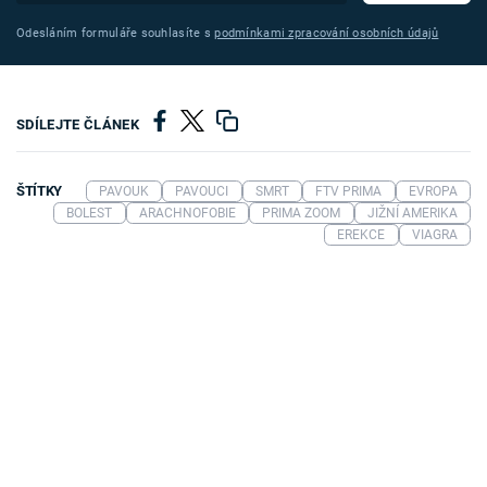
Odesláním formuláře souhlasíte s
podmínkami zpracování osobních údajů
SDÍLEJTE ČLÁNEK
ŠTÍTKY
PAVOUK
PAVOUCI
SMRT
FTV PRIMA
EVROPA
BOLEST
ARACHNOFOBIE
PRIMA ZOOM
JIŽNÍ AMERIKA
EREKCE
VIAGRA