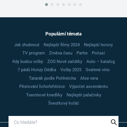
Populární témata
Jak zhubnout
Nejlepší filmy 2024
Nejlepší horory
TV program
Změna času
Partie
Počasí
Kdy budou volby
ZOO Nové začátky
Auto – katalog
7 pádů Honzy Dědka
Volby 2025
Svařené víno
Tatarák podle Pohlreicha
Aloe vera
Pěstování lichořeřišnice
Výpočet ascendentu
Tvarohové knedlíky
Nejlepší palačinky
Švestkový koláč