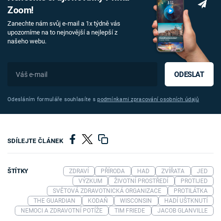
Zoom!
Zanechte nám svůj e-mail a 1x týdně vás
upozorníme na to nejnovější a nejlepší z
našeho webu.
ODESLAT
Odesláním formuláře souhlasíte s
podmínkami zpracování osobních údajů
SDÍLEJTE ČLÁNEK
ŠTÍTKY
ZDRAVÍ
PŘÍRODA
HAD
ZVÍŘATA
JED
VÝZKUM
ŽIVOTNÍ PROSTŘEDÍ
PROTIJED
SVĚTOVÁ ZDRAVOTNICKÁ ORGANIZACE
PROTILÁTKA
THE GUARDIAN
KODAŇ
WISCONSIN
HADÍ UŠTKNUTÍ
NEMOCI A ZDRAVOTNÍ POTÍŽE
TIM FRIEDE
JACOB GLANVILLE