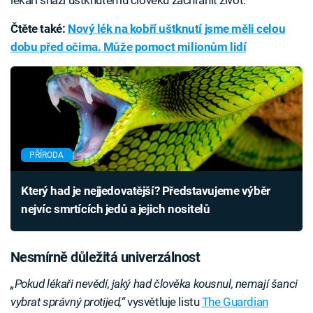
lékaři snaží uštknutému člověku zachránit život.
Čtěte také:
Nový lék na kobří uštknutí jsme měli celou
dobu před očima. Může pomoct milionům lidí
PŘÍRODA
Který had je nejjedovatější? Představujeme výběr
nejvíc smrtících jedů a jejich nositelů
Nesmírně důležitá univerzálnost
„Pokud lékaři nevědí, jaký had člověka kousnul, nemají šanci
vybrat správný protijed,“
vysvětluje listu
The Guardian