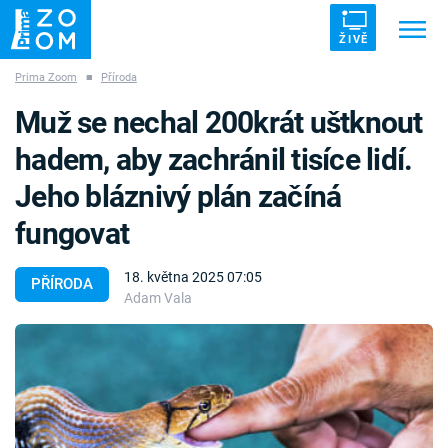
ŽIVĚ
Prima Zoom
■
Příroda
Trendy:
ZRÁDCI
UFO
DRUHÁ SVĚTOVÁ VÁLKA
Muž se nechal 200krát uštknout
ZÁHADY
VETŘELCI DÁVNOVĚKU
hadem, aby zachránil tisíce lidí.
Jeho bláznivý plán začíná
fungovat
Témata
18. května 2025 07:05
PŘÍRODA
Adam Vala
Témata
Pořady
TV Program