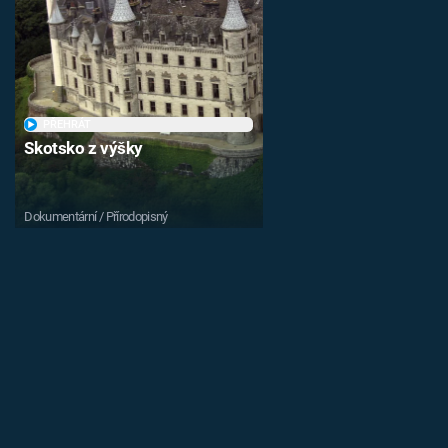
PŘEHRÁT
Skotsko z výšky
Dokumentární / Přírodopisný