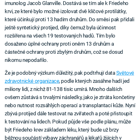
imunolog Jacob Glanville. Dostává se tím ale k Friedeho
krvi, ze které bylo možné izolovat dvě klíčové protilátky,
které účinkují proti 13 hadím druhům. Do směsi pak přidali
ještě syntetický protijed, díky čemuž byla účinnost
rozšířena na všech 19 testovaných hadů. Tím bylo
dosaženo úplné ochrany proti oněm 13 druhům a
částečné ochrany proti zbylým druhům, což se dosud
nikomu nepodařilo.
Že je podobný výzkum důležitý, pak podtrhují data
Světové
zdravotnické organizace
, podle kterých zasáhne hadí jed
miliony lidí, z nichž 81-138 tisíc umírá. Mnoho dalších
ovšem zůstává s trvalými následky, jako je ztráta končetiny
nebo nutnost rozsáhlých operací a transplantací kůže. Nyní
zbývá protijed dále testovat na zvířatech a poté přistoupit
k testování na lidech. Pokud půjde vše podle plánu, může
být Friedeho krev základem léku, který bude už brzy
běžnou součástí výbavy záchranářů a lékařů žijících v