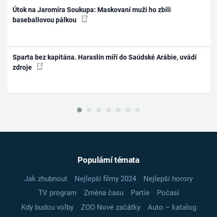
Útok na Jaromíra Soukupa: Maskovaní muži ho zbili
baseballovou pálkou
Sparta bez kapitána. Haraslín míří do Saúdské Arábie, uvádí
zdroje
Populární témata
Jak zhubnout
Nejlepší filmy 2024
Nejlepší horory
TV program
Změna času
Partie
Počasí
Kdy budou volby
ZOO Nové začátky
Auto – katalog