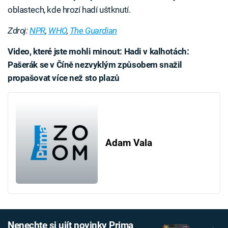
oblastech, kde hrozí hadí uštknutí.
Zdroj:
NPR
,
WHO
,
The Guardian
Video, které jste mohli minout: Hadi v kalhotách:
Pašerák se v Číně nezvyklým způsobem snažil
propašovat více než sto plazů
Failed to fetch
Adam Vala
Nenechte si ujít novinky Prima