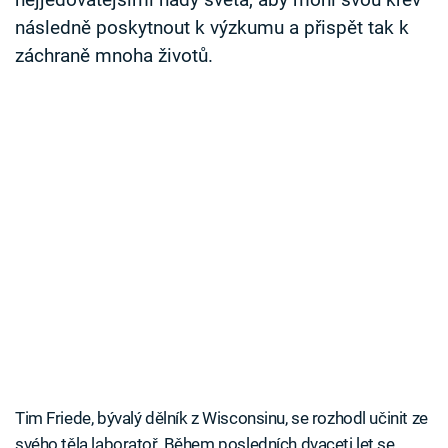
nejjedovatějšími hady světa, aby mohl svou krev
následně poskytnout k výzkumu a přispět tak k
záchraně mnoha životů.
Tim Friede, bývalý dělník z Wisconsinu, se rozhodl učinit ze
svého těla laboratoř. Během posledních dvaceti let se