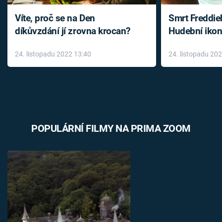
Víte, proč se na Den
Smrt Freddie
díkůvzdání jí zrovna krocan?
Hudební ikon
až do konce 
24. listopadu 2022 13:40
24. listopadu 20
léky
POPULÁRNÍ FILMY NA PRIMA ZOOM