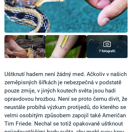
Časopis
Sledujte prima+
Přihlášení
7 fotografií
Sledujte nás
Uštknutí hadem není žádný med. Ačkoliv v našich
zeměpisných šířkách je nebezpečná v podstatě
pouze zmije, v jiných koutech světa jsou hadi
opravdovou hrozbou. Není se proto čemu divit, že
neustále probíhá výzkum protijedů, do kterého se
velmi osobitým způsobem zapojil také Američan
Tim Friede. Nechal se totiž opakovaně uštknout