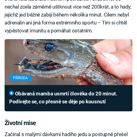
nechal zcela záměrně uštknout více než 200krát, a to hady,
jejichž jed běžně zabíjí během několika minut. Cílem nebyl
adrenalin ani jiná forma extrémního sportu – Tim si chtěl
vypěstovat imunitu a pomáhat ostatním.
PŘÍRODA
Obávaná mamba usmrtí člověka do 20 minut.
Podívejte se, co přesně se děje po kousnutí
Životní mise
Začínal s malými dávkami hadího jedu a postupně přešel