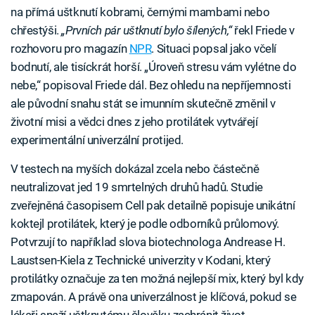
na přímá uštknutí kobrami, černými mambami nebo
chřestýši.
„Prvních pár uštknutí bylo šílených,“
řekl Friede v
rozhovoru pro magazín
NPR
. Situaci popsal jako včelí
bodnutí, ale tisíckrát horší. „Úroveň stresu vám vylétne do
nebe,“ popisoval Friede dál. Bez ohledu na nepříjemnosti
ale původní snahu stát se imunním skutečně změnil v
životní misi a vědci dnes z jeho protilátek vytvářejí
experimentální univerzální protijed.
V testech na myších dokázal zcela nebo částečně
neutralizovat jed 19 smrtelných druhů hadů. Studie
zveřejněná časopisem Cell pak detailně popisuje unikátní
koktejl protilátek, který je podle odborníků průlomový.
Potvrzují to například slova biotechnologa Andrease H.
Laustsen-Kiela z Technické univerzity v Kodani, který
protilátky označuje za ten možná nejlepší mix, který byl kdy
zmapován. A právě ona univerzálnost je klíčová, pokud se