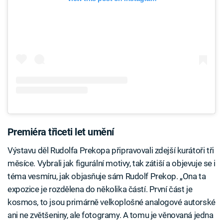
Premiéra třiceti let umění
Výstavu děl Rudolfa Prekopa připravovali zdejší kurátoři tři
měsíce. Vybrali jak figurální motivy, tak zátiší a objevuje se i
téma vesmíru, jak objasňuje sám Rudolf Prekop. „Ona ta
expozice je rozdělena do několika částí. První část je
kosmos, to jsou primárně velkoplošné analogové autorské
ani ne zvětšeniny, ale fotogramy. A tomu je věnovaná jedna