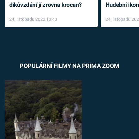
díkůvzdání jí zrovna krocan?
Hudební ikon
až do konce 
24. listopadu 2022 13:40
24. listopadu 20
léky
POPULÁRNÍ FILMY NA PRIMA ZOOM