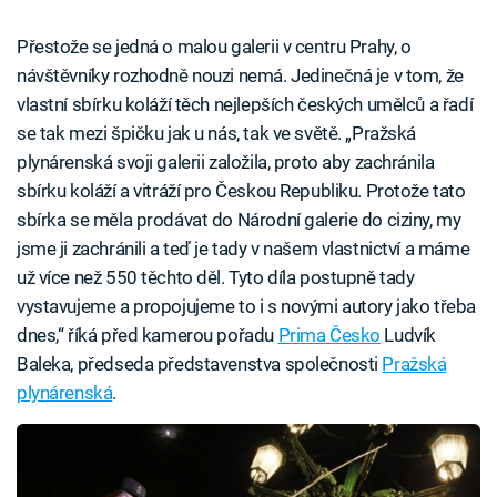
Přestože se jedná o malou galerii v centru Prahy, o
návštěvníky rozhodně nouzi nemá. Jedinečná je v tom, že
vlastní sbírku koláží těch nejlepších českých umělců a řadí
se tak mezi špičku jak u nás, tak ve světě. „Pražská
plynárenská svoji galerii založila, proto aby zachránila
sbírku koláží a vitráží pro Českou Republiku. Protože tato
sbírka se měla prodávat do Národní galerie do ciziny, my
jsme ji zachránili a teď je tady v našem vlastnictví a máme
už více než 550 těchto děl. Tyto díla postupně tady
vystavujeme a propojujeme to i s novými autory jako třeba
dnes,“ říká před kamerou pořadu
Prima Česko
Ludvík
Baleka, předseda představenstva společnosti
Pražská
plynárenská
.