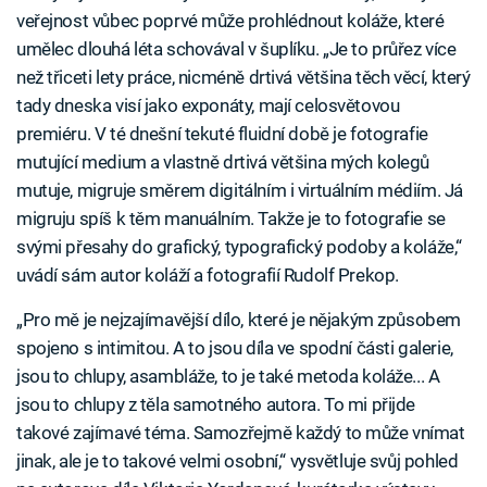
veřejnost vůbec poprvé může prohlédnout koláže, které
umělec dlouhá léta schovával v šuplíku. „Je to průřez více
než třiceti lety práce, nicméně drtivá většina těch věcí, který
tady dneska visí jako exponáty, mají celosvětovou
premiéru. V té dnešní tekuté fluidní době je fotografie
mutující medium a vlastně drtivá většina mých kolegů
mutuje, migruje směrem digitálním i virtuálním médiím. Já
migruju spíš k těm manuálním. Takže je to fotografie se
svými přesahy do grafický, typografický podoby a koláže,“
uvádí sám autor koláží a fotografií Rudolf Prekop.
„Pro mě je nejzajímavější dílo, které je nějakým způsobem
spojeno s intimitou. A to jsou díla ve spodní části galerie,
jsou to chlupy, asambláže, to je také metoda koláže... A
jsou to chlupy z těla samotného autora. To mi přijde
takové zajímavé téma. Samozřejmě každý to může vnímat
jinak, ale je to takové velmi osobní,“ vysvětluje svůj pohled