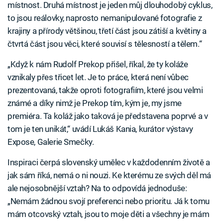
místnost. Druhá místnost je jeden můj dlouhodobý cyklus,
to jsou reálovky, naprosto nemanipulované fotografie z
krajiny a přírody většinou, třetí část jsou zátiší a květiny a
čtvrtá část jsou věci, které souvisí s tělesností a tělem.“
„Když k nám Rudolf Prekop přišel, říkal, že ty koláže
vznikaly přes třicet let. Je to práce, která není vůbec
prezentovaná, takže oproti fotografiím, které jsou velmi
známé a díky nimž je Prekop tím, kým je, my jsme
premiéra. Ta koláž jako taková je představena poprvé a v
tom je ten unikát,“ uvádí Lukáš Kania, kurátor výstavy
Expose, Galerie Smečky.
Inspiraci čerpá slovenský umělec v každodenním životě a
jak sám říká, nemá o ni nouzi. Ke kterému ze svých děl má
ale nejosobnější vztah? Na to odpovídá jednoduše:
„Nemám žádnou svojí preferenci nebo prioritu. Já k tomu
mám otcovský vztah, jsou to moje děti a všechny je mám