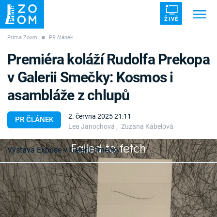
ŽIVĚ
Prima Zoom
■
PR článek
Trendy:
ZRÁDCI
UFO
DRUHÁ SVĚTOVÁ VÁLKA
Premiéra koláží Rudolfa Prekopa
ZÁHADY
VETŘELCI DÁVNOVĚKU
v Galerii Smečky: Kosmos i
asambláže z chlupů
2. června 2025 21:11
PR ČLÁNEK
Lea Janochová
,
Zuzana Kábelová
Témata
Failed to fetch
Výstava Expose v Galerii Smečky
Témata
Pořady
Pražská Galerie Smečky pravidelně poskytuje
prostor pro prezentaci zajímavých umělců. Už
TV Program
skoro dvacet let ji provozuje společnost Pražská