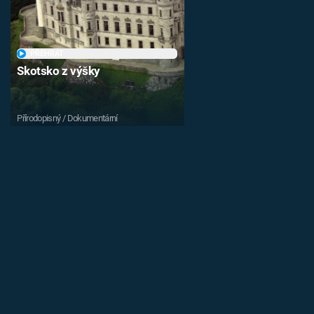
PŘEHRÁT
Skotsko z výšky
Přírodopisný / Dokumentární