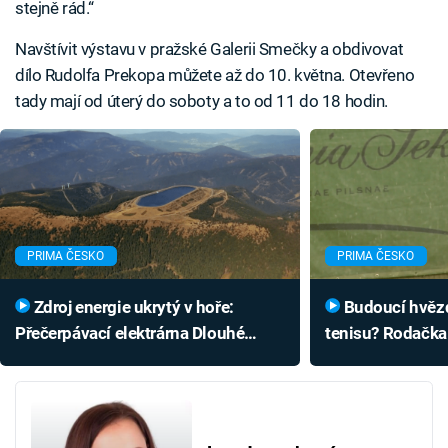
stejně rád.“
Navštívit výstavu v pražské Galerii Smečky a obdivovat
dílo Rudolfa Prekopa můžete až do 10. května. Otevřeno
tady mají od úterý do soboty a to od 11 do 18 hodin.
PRIMA ČESKO
PRIMA ČESKO
Zdroj energie ukrytý v hoře:
Budoucí hvězda světového
Přečerpávací elektrárna Dlouhé
tenisu? Rodačka
Stráně přitahuje odborníky i laiky
má našlápnuto 