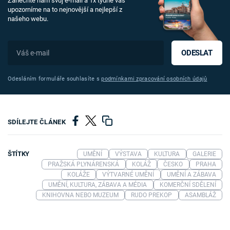
Zanechte nám svůj e-mail a 1x týdně vás
upozorníme na to nejnovější a nejlepší z
našeho webu.
ODESLAT
Odesláním formuláře souhlasíte s
podmínkami zpracování osobních údajů
SDÍLEJTE ČLÁNEK
ŠTÍTKY
UMĚNÍ
VÝSTAVA
KULTURA
GALERIE
PRAŽSKÁ PLYNÁRENSKÁ
KOLÁŽ
ČESKO
PRAHA
KOLÁŽE
VÝTVARNÉ UMĚNÍ
UMĚNÍ A ZÁBAVA
UMĚNÍ, KULTURA, ZÁBAVA A MÉDIA
KOMERČNÍ SDĚLENÍ
KNIHOVNA NEBO MUZEUM
RUDO PREKOP
ASAMBLÁŽ