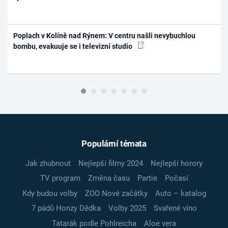
Poplach v Kolíně nad Rýnem: V centru našli nevybuchlou
bombu, evakuuje se i televizní studio
Populární témata
Jak zhubnout
Nejlepší filmy 2024
Nejlepší horory
TV program
Změna času
Partie
Počasí
Kdy budou volby
ZOO Nové začátky
Auto – katalog
7 pádů Honzy Dědka
Volby 2025
Svařené víno
Tatarák podle Pohlreicha
Aloe vera