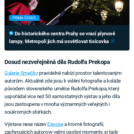
PRIMA ČESKO
Do historického centra Prahy se vrací plynové
lampy. Metropoli jich má osvětlovat tisícovka
Dosud nezveřejněná díla Rudolfa Prekopa
Galerie Smečky
pravidelně nabízí prostor talentovaným
autorům. Aktuálně zde jsou k vidění fotografie a koláže
původem slovenského umělce Rudolfa Prekopa, který
uspořádal více než 50 samostatných výstav a jeho díla
jsou zastoupena v mnoha významných veřejných i
soukromých sbírkách.
Výstava nese název
Expose
a kromě fotografií,
zachycujících autorovy velmi osobní momenty, si tady