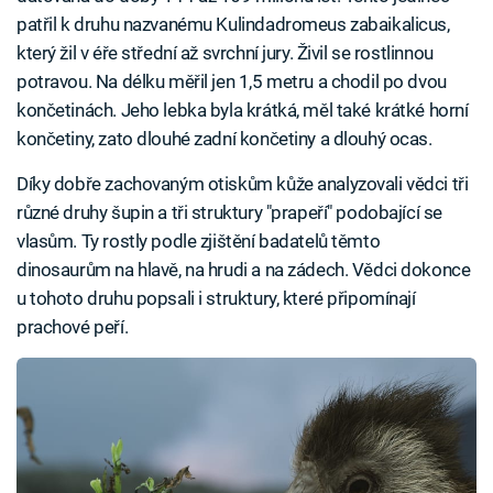
patřil k druhu nazvanému Kulindadromeus zabaikalicus,
který žil v éře střední až svrchní jury. Živil se rostlinnou
potravou. Na délku měřil jen 1,5 metru a chodil po dvou
končetinách. Jeho lebka byla krátká, měl také krátké horní
končetiny, zato dlouhé zadní končetiny a dlouhý ocas.
Díky dobře zachovaným otiskům kůže analyzovali vědci tři
různé druhy šupin a tři struktury "prapeří" podobající se
vlasům. Ty rostly podle zjištění badatelů těmto
dinosaurům na hlavě, na hrudi a na zádech. Vědci dokonce
u tohoto druhu popsali i struktury, které připomínají
prachové peří.