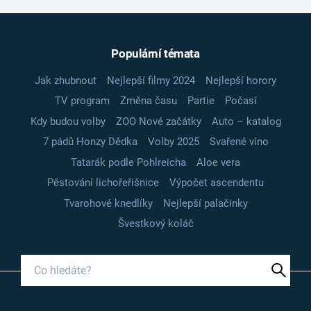
Populární témata
Jak zhubnout
Nejlepší filmy 2024
Nejlepší horory
TV program
Změna času
Partie
Počasí
Kdy budou volby
ZOO Nové začátky
Auto – katalog
7 pádů Honzy Dědka
Volby 2025
Svařené víno
Tatarák podle Pohlreicha
Aloe vera
Pěstování lichořeřišnice
Výpočet ascendentu
Tvarohové knedlíky
Nejlepší palačinky
Švestkový koláč