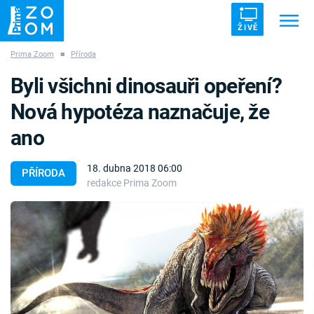
ŽIVĚ
Prima Zoom
■
Příroda
Trendy:
ZRÁDCI
UFO
DRUHÁ SVĚTOVÁ VÁLKA
Byli všichni dinosauři opeření?
ZÁHADY
VETŘELCI DÁVNOVĚKU
Nová hypotéza naznačuje, že
ano
18. dubna 2018 06:00
PŘÍRODA
redakce Prima Zoom
Témata
Témata
Pořady
TV Program