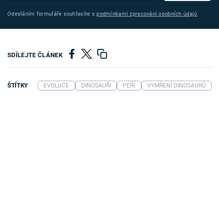
Odesláním formuláře souhlasíte s
podmínkami zpracování osobních údajů
SDÍLEJTE ČLÁNEK
ŠTÍTKY
EVOLUCE
DINOSAUŘI
PEŘÍ
VYMŘENÍ DINOSAURŮ