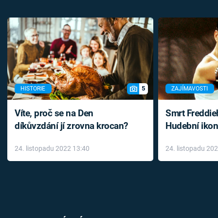
5
HISTORIE
ZAJÍMAVOSTI
Víte, proč se na Den
Smrt Freddie
díkůvzdání jí zrovna krocan?
Hudební ikon
až do konce 
24. listopadu 2022 13:40
24. listopadu 20
léky