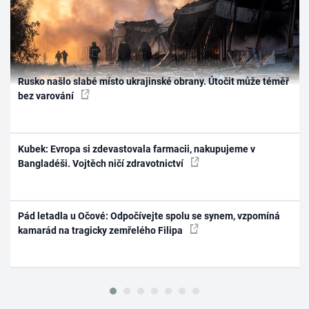
Rusko našlo slabé místo ukrajinské obrany. Útočit může téměř
bez varování
Kubek: Evropa si zdevastovala farmacii, nakupujeme v
Bangladéši. Vojtěch ničí zdravotnictví
Pád letadla u Očové: Odpočívejte spolu se synem, vzpomíná
kamarád na tragicky zemřelého Filipa