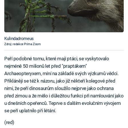
Kulindadromeus
Zdroj: redakce Prima Zoom
Peří podobné tomu, které mají ptáci, se vyskytovalo
nejméně 50 milionů let před "praptákem"
Archaeopteryxem, míní na základě svých výzkumů vědci.
Přiklánějí se též k názoru, jako již někteří kolegové před
nimi, že peří dinosaurům sloužilo nejprve jako ochrana
před zimou a že mělo i důležitou funkci při namlouvání jako
u dnešních opeřenců. Teprve s dalším evolučním vývojem
se peří uplatnilo při létání.
(red)