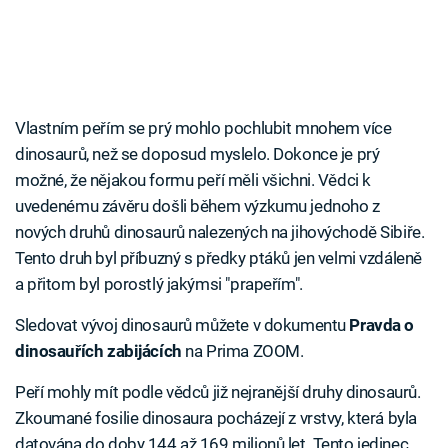
Vlastním peřím se prý mohlo pochlubit mnohem více
dinosaurů, než se doposud myslelo. Dokonce je prý
možné, že nějakou formu peří měli všichni. Vědci k
uvedenému závěru došli během výzkumu jednoho z
nových druhů dinosaurů nalezených na jihovýchodě Sibiře.
Tento druh byl příbuzný s předky ptáků jen velmi vzdáleně
a přitom byl porostlý jakýmsi "prapeřím".
Sledovat vývoj dinosaurů můžete v dokumentu
Pravda o
dinosauřích zabijácích
na Prima ZOOM.
Peří mohly mít podle vědců již nejranější druhy dinosaurů.
Zkoumané fosilie dinosaura pocházejí z vrstvy, která byla
datována do doby 144 až 169 milionů let. Tento jedinec