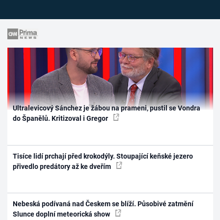
Ultralevicový Sánchez je žábou na prameni, pustil se Vondra
do Španělů. Kritizoval i Gregor
Tisíce lidí prchají před krokodýly. Stoupající keňské jezero
přivedlo predátory až ke dveřím
Nebeská podívaná nad Českem se blíží. Působivé zatmění
Slunce doplní meteorická show