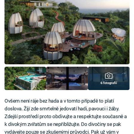
6 fotografií
Ovšem není ráje bez hada a v tomto případě to platí
doslova. Žijí zde smrtelně jedovatí hadi, pavouci i žáby.
Zdejší prostředí proto obdivujte a respektujte současně a
k divokým zvířatům se nepřibližujte. Do divočiny se pak
vydávejte pouze se zkušenými průvodci. Pak už vám v