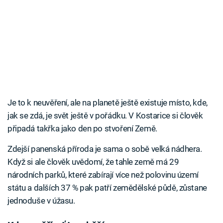
Je to k neuvěření, ale na planetě ještě existuje místo, kde,
jak se zdá, je svět ještě v pořádku. V Kostarice si člověk
připadá takřka jako den po stvoření Země.
Zdejší panenská příroda je sama o sobě velká nádhera.
Když si ale člověk uvědomí, že tahle země má 29
národních parků, které zabírají více než polovinu území
státu a dalších 37 % pak patří zemědělské půdě, zůstane
jednoduše v úžasu.