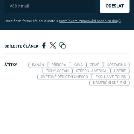
ODESLAT
Odesláním formuláře souhlasíte s
podmínkami zpracování osobních údajů
SDÍLEJTE ČLÁNEK
ŠTÍTKY
BANÁN
PŘÍRODA
KÁVA
ZEMĚ
KOSTARIKA
TICHÝ OCEÁN
STŘEDNÍ AMERIKA
LIBÉRIE
SVĚTOVÉ DĚDICTVÍ UNESCO
EXCLUSIVE TOURS
KOMERČNÍ SDĚLENÍ