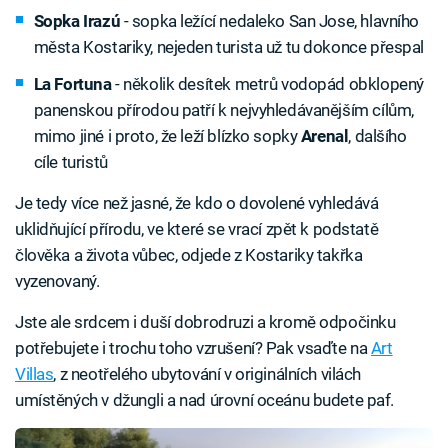
Sopka Irazú
- sopka ležící nedaleko San Jose, hlavního
města Kostariky, nejeden turista už tu dokonce přespal
La Fortuna
- několik desítek metrů vodopád obklopený
panenskou přírodou patří k nejvyhledávanějším cílům,
mimo jiné i proto, že leží blízko sopky
Arenal
, dalšího
cíle turistů
Je tedy více než jasné, že kdo o dovolené vyhledává
uklidňující přírodu, ve které se vrací zpět k podstatě
člověka a života vůbec, odjede z Kostariky takřka
vyzenovaný.
Jste ale srdcem i duší dobrodruzi a kromě odpočinku
potřebujete i trochu toho vzrušení? Pak vsaďte na
Art
Villas
, z neotřelého ubytování v originálních vilách
umístěných v džungli a nad úrovní oceánu budete paf.