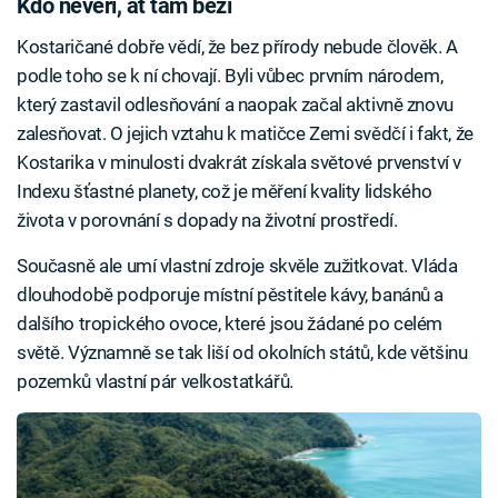
Kdo nevěří, ať tam běží
Kostaričané dobře vědí, že bez přírody nebude člověk. A
podle toho se k ní chovají. Byli vůbec prvním národem,
který zastavil odlesňování a naopak začal aktivně znovu
zalesňovat. O jejich vztahu k matičce Zemi svědčí i fakt, že
Kostarika v minulosti dvakrát získala světové prvenství v
Indexu šťastné planety, což je měření kvality lidského
života v porovnání s dopady na životní prostředí.
Současně ale umí vlastní zdroje skvěle zužitkovat. Vláda
dlouhodobě podporuje místní pěstitele kávy, banánů a
dalšího tropického ovoce, které jsou žádané po celém
světě. Významně se tak liší od okolních států, kde většinu
pozemků vlastní pár velkostatkářů.