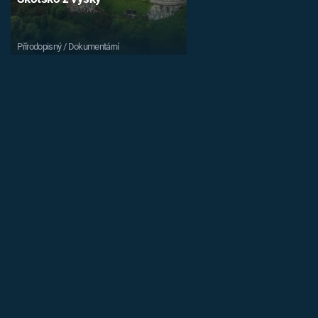
Přírodopisný / Dokumentární