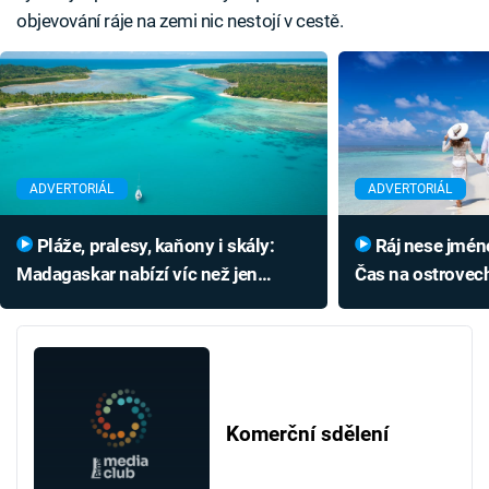
objevování ráje na zemi nic nestojí v cestě.
ADVERTORIÁL
ADVERTORIÁL
Pláže, pralesy, kaňony i skály:
Ráj nese jméno Maledivy aneb
Madagaskar nabízí víc než jen
Čas na ostrovec
lemury
sladce a pomal
Komerční sdělení