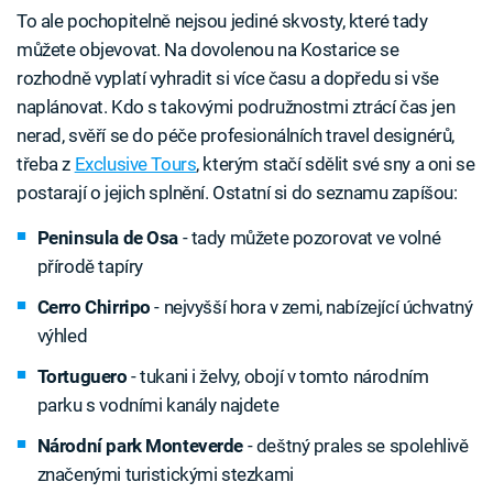
To ale pochopitelně nejsou jediné skvosty, které tady
můžete objevovat. Na dovolenou na Kostarice se
rozhodně vyplatí vyhradit si více času a dopředu si vše
naplánovat. Kdo s takovými podružnostmi ztrácí čas jen
nerad, svěří se do péče profesionálních travel designérů,
třeba z
Exclusive Tours
, kterým stačí sdělit své sny a oni se
postarají o jejich splnění. Ostatní si do seznamu zapíšou:
Peninsula de Osa
- tady můžete pozorovat ve volné
přírodě tapíry
Cerro Chirripo
- nejvyšší hora v zemi, nabízející úchvatný
výhled
Tortuguero
- tukani i želvy, obojí v tomto národním
parku s vodními kanály najdete
Národní park Monteverde
- deštný prales se spolehlivě
značenými turistickými stezkami