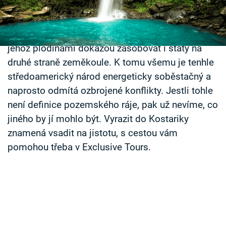
jednou pozná, ví, že někdy slova nestačí. Právě
Časopis
tady lidé hledí na podstatu života jako málokde.
Chrání přírodu a přitom rozvíjejí zemědělství,
Sledujte prima+
jehož plodinami dokážou zásobovat i státy na
druhé straně zeměkoule. K tomu všemu je tenhle
Přihlášení
středoamerický národ energeticky soběstačný a
naprosto odmítá ozbrojené konflikty. Jestli tohle
Sledujte nás
není definice pozemského ráje, pak už nevíme, co
jiného by jí mohlo být. Vyrazit do Kostariky
znamená vsadit na jistotu, s cestou vám
pomohou třeba v Exclusive Tours.