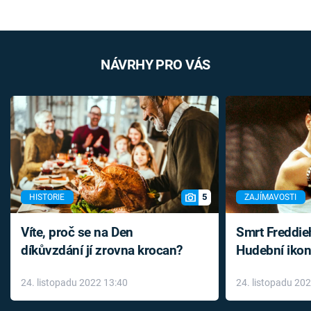
NÁVRHY PRO VÁS
5
HISTORIE
ZAJÍMAVOSTI
Víte, proč se na Den
Smrt Freddie
díkůvzdání jí zrovna krocan?
Hudební ikon
až do konce 
24. listopadu 2022 13:40
24. listopadu 20
léky