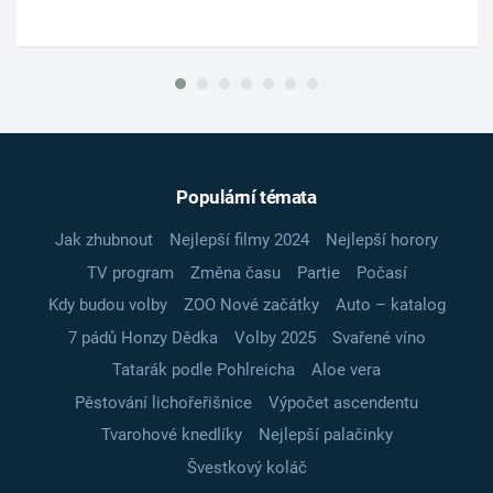
Populární témata
Jak zhubnout
Nejlepší filmy 2024
Nejlepší horory
TV program
Změna času
Partie
Počasí
Kdy budou volby
ZOO Nové začátky
Auto – katalog
7 pádů Honzy Dědka
Volby 2025
Svařené víno
Tatarák podle Pohlreicha
Aloe vera
Pěstování lichořeřišnice
Výpočet ascendentu
Tvarohové knedlíky
Nejlepší palačinky
Švestkový koláč