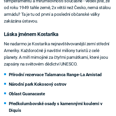
temperamentu a mírumilovnosti současně - věděli jste, že
od roku 1949 tahle země, 2x větší než Česko, nemá stálou
armádu? Ta je tu od první a poslední občanské války
zakázána ústavou.
Láska jménem Kostarika
Ne nadarmo je Kostarika nejnavštěvovanější zemí střední
Ameriky. Každoročně ji navštíví miliony turistů z celé
planety. A míří mimojiné za čtyřmi památkami, které jsou
zapsány na světovém dědictví UNESCO.
Přírodní rezervace Talamanca Range-La Amistad
Národní park Kokosový ostrov
Oblast Guanacaste
Předkolumbovské osady s kamennými koulemi v
Diquís