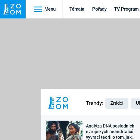
Menu
Témata
Pořady
TV Program
Cestování
Historie
HRADY A ZÁMKY
VIKINGOVÉ
HEDVÁBNÁ STEZKA
EPIDEMIE A
PANDEMIE
PŘÍRODA
STAROVĚKÝ EGYPT
Trendy:
Zrádci
U
Analýza DNA posledních
Druhá
Výročí
evropských neandrtálců
vyvrací teorii o tom, jak
světová válka