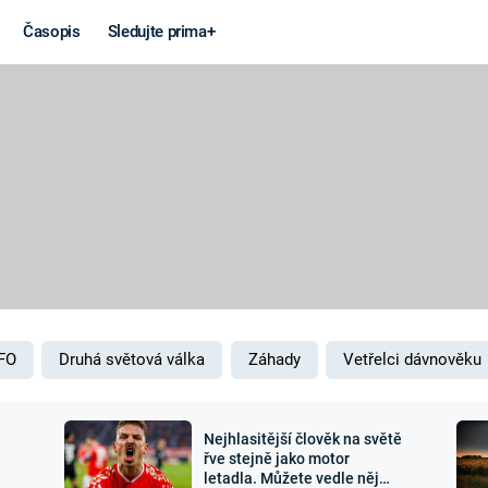
Časopis
Sledujte prima+
Věda a
Války
technika
STUDENÁ V
KORONAVIRUS
VÁLKA VE
VIETNAMU
VESMÍR
VÁLEČNÉ FI
MARS
SERIÁLY
FO
Druhá světová válka
Záhady
Vetřelci dávnověku
Nejhlasitější člověk na světě
Záhady a
Zajímav
řve stejně jako motor
letadla. Můžete vedle něj
konspirace