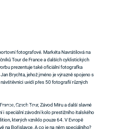
sportovní fotografové. Markéta Navrátilová na
očníků Tour de France a dalších cyklistických
orbu prezentuje také oficiální fotografka
Jan Brychta, jehož jméno je výrazně spojeno s
ávštěvníci uvidí přes 50 fotografií různých
France, Czech Tour,
Závod Míru a další slavné
iled to fetch
 i speciální závodní kolo prestižního italského
ition, kterých vzniklo pouze 64. V Evropě
ávě na Bořislavce. A co je na něm speciálního?