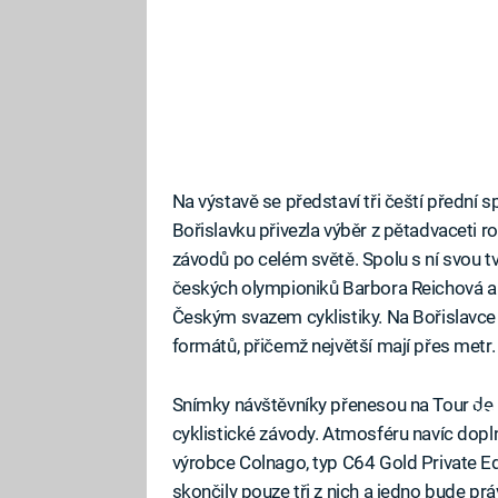
Na výstavě se představí tři čeští přední 
Bořislavku přivezla výběr z pětadvaceti r
závodů po celém světě. Spolu s ní svou tv
českých olympioniků Barbora Reichová a 
Českým svazem cyklistiky. Na Bořislavce n
formátů, přičemž největší mají přes metr.
Snímky návštěvníky přenesou na Tour de 
Fa
cyklistické závody. Atmosféru navíc doplní
výrobce Colnago, typ C64 Gold Private Ed
skončily pouze tři z nich a jedno bude pr