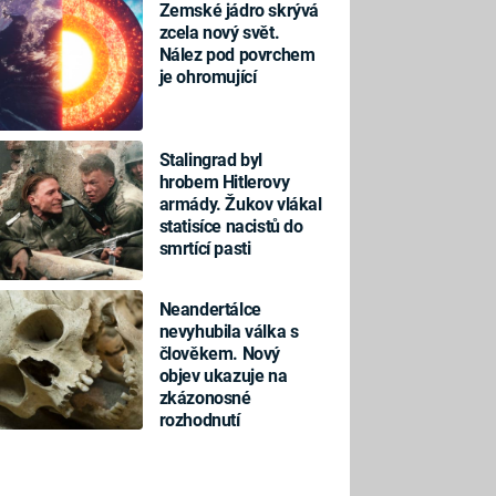
Zemské jádro skrývá
zcela nový svět.
Nález pod povrchem
je ohromující
Stalingrad byl
hrobem Hitlerovy
armády. Žukov vlákal
statisíce nacistů do
smrtící pasti
Neandertálce
nevyhubila válka s
člověkem. Nový
objev ukazuje na
zkázonosné
rozhodnutí