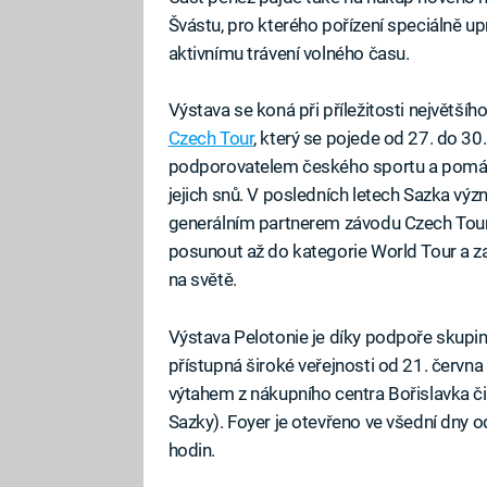
Švástu, pro kterého pořízení speciálně u
aktivnímu trávení volného času.
Výstava se koná při příležitosti největš
Czech Tour
, který se pojede od 27. do 30
podporovatelem českého sportu a pomá
jejich snů. V posledních letech Sazka výz
generálním partnerem závodu Czech Tour,
posunout až do kategorie World Tour a za
na světě.
Výstava Pelotonie je díky podpoře skup
přístupná široké veřejnosti od 21. června
výtahem z nákupního centra Bořislavka č
Sazky). Foyer je otevřeno ve všední dny 
hodin.