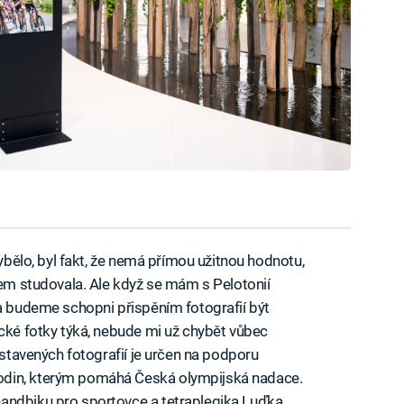
hybělo, byl fakt, že nemá přímou užitnou hodnotu,
sem studovala. Ale když se mám s Pelotonií
 a budeme schopni přispěním fotografií být
ické fotky týká, nebude mi už chybět vůbec
ystavených fotografií je určen na podporu
odin, kterým pomáhá Česká olympijská nadace.
andbiku pro sportovce a tetraplegika Luďka