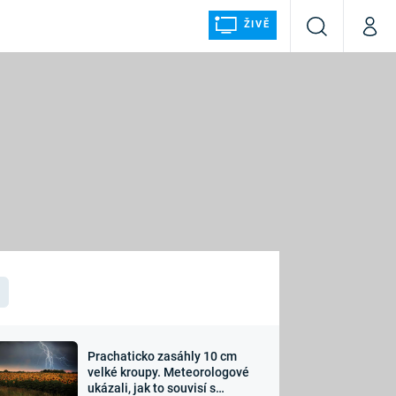
ŽIVĚ
Vyhledávání
Můj p
Prima+
ÁLKA
CNN Prima NEWS
Prima FRESH
Prima LIVING
LMY A
Prima Ženy
Prima LAJK
Prachaticko zasáhly 10 cm
osti
velké kroupy. Meteorologové
Sledujte nás
ukázali, jak to souvisí s