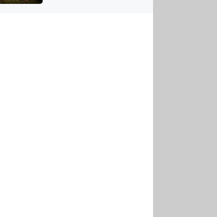
US
tornádem
RSUS
ZE A