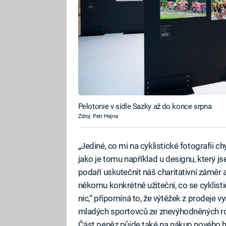
Pelotonie v sídle Sazky až do konce srpna
Zdroj: Petr Hejna
„Jediné, co mi na cyklistické fotografii c
jako je tomu například u designu, který j
podaří uskutečnit náš charitativní záměr
někomu konkrétně užiteční, co se cyklist
nic,“ připomíná to, že výtěžek z prodeje v
mladých sportovců ze znevýhodněných r
Část peněz půjde také na nákup nového h