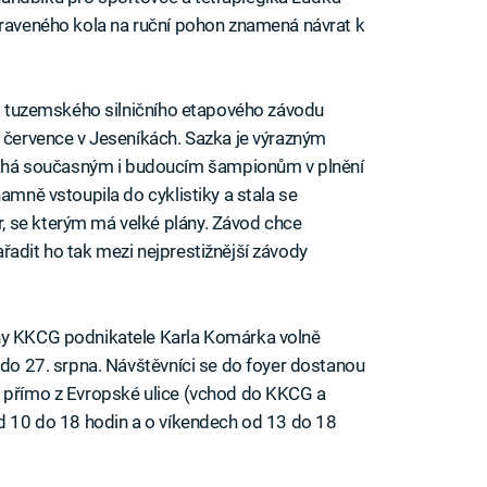
praveného kola na ruční pohon znamená návrat k
ího tuzemského silničního etapového závodu
. července v Jeseníkách. Sazka je výrazným
há současným i budoucím šampionům v plnění
namně vstoupila do cyklistiky a stala se
 se kterým má velké plány. Závod chce
řadit ho tak mezi nejprestižnější závody
iny KKCG podnikatele Karla Komárka volně
 do 27. srpna. Návštěvníci se do foyer dostanou
i přímo z Evropské ulice (vchod do KKCG a
od 10 do 18 hodin a o víkendech od 13 do 18