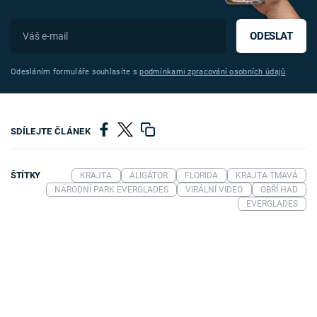
ODESLAT
Odesláním formuláře souhlasíte s
podmínkami zpracování osobních údajů
SDÍLEJTE ČLÁNEK
ŠTÍTKY
KRAJTA
ALIGÁTOR
FLORIDA
KRAJTA TMAVÁ
NÁRODNÍ PARK EVERGLADES
VIRÁLNÍ VIDEO
OBŘÍ HAD
EVERGLADES