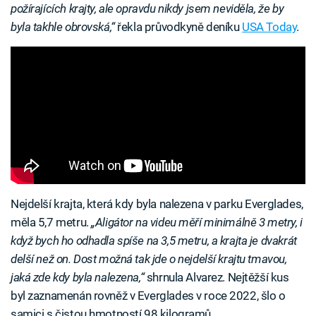
požírajících krajty, ale opravdu nikdy jsem neviděla, že by
byla takhle obrovská,“
řekla průvodkyně deníku
USA Today
.
Nejdelší krajta, která kdy byla nalezena v parku Everglades,
měla 5,7 metru.
„Aligátor na videu měří minimálně 3 metry, i
když bych ho odhadla spíše na 3,5 metru, a krajta je dvakrát
delší než on. Dost možná tak jde o nejdelší krajtu tmavou,
jaká zde kdy byla nalezena,“
shrnula Alvarez. Nejtěžší kus
byl zaznamenán rovněž v Everglades v roce 2022, šlo o
samici s čistou hmotností 98 kilogramů.