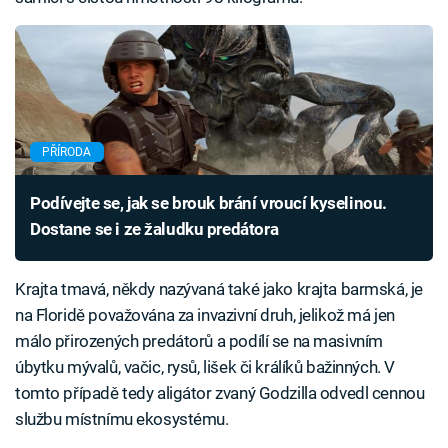
PŘÍRODA
Podívejte se, jak se brouk brání vroucí kyselinou.
Dostane se i ze žaludku predátora
Krajta tmavá, někdy nazývaná také jako krajta barmská, je
na Floridě považována za invazivní druh, jelikož má jen
málo přirozených predátorů a podílí se na masivním
úbytku mývalů, vačic, rysů, lišek či králíků bažinných. V
tomto případě tedy aligátor zvaný Godzilla odvedl cennou
službu místnímu ekosystému.