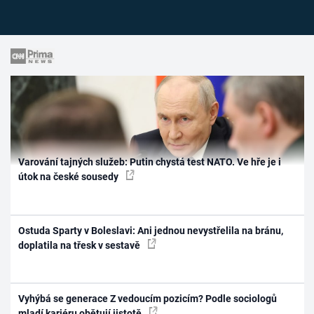
Varování tajných služeb: Putin chystá test NATO. Ve hře je i
útok na české sousedy
Ostuda Sparty v Boleslavi: Ani jednou nevystřelila na bránu,
doplatila na třesk v sestavě
Vyhýbá se generace Z vedoucím pozicím? Podle sociologů
mladí kariéru obětují jistotě