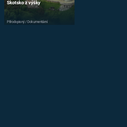
Skotsko z výšky
Přírodopisný / Dokumentární