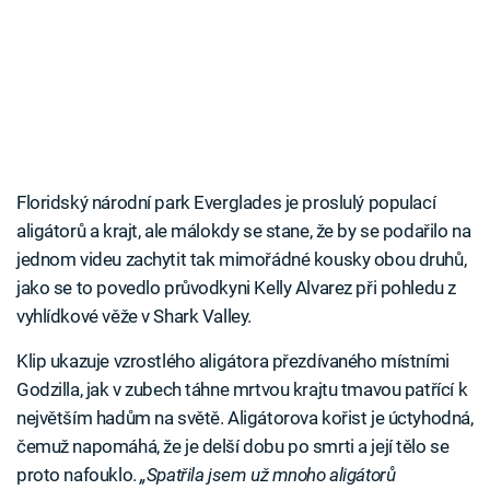
Floridský národní park Everglades je proslulý populací
aligátorů a krajt, ale málokdy se stane, že by se podařilo na
jednom videu zachytit tak mimořádné kousky obou druhů,
jako se to povedlo průvodkyni Kelly Alvarez při pohledu z
vyhlídkové věže v Shark Valley.
Klip ukazuje vzrostlého aligátora přezdívaného místními
Godzilla, jak v zubech táhne mrtvou krajtu tmavou patřící k
největším hadům na světě. Aligátorova kořist je úctyhodná,
čemuž napomáhá, že je delší dobu po smrti a její tělo se
proto nafouklo.
„Spatřila jsem už mnoho aligátorů