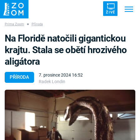
ŽIVĚ
Prima Zoom
■
Příroda
Trendy:
ZRÁDCI
UFO
DRUHÁ SVĚTOVÁ VÁLKA
Na Floridě natočili gigantickou
ZÁHADY
VETŘELCI DÁVNOVĚKU
krajtu. Stala se obětí hrozivého
aligátora
7. prosince 2024 16:52
PŘÍRODA
Radek Londin
Témata
Témata
Pořady
TV Program