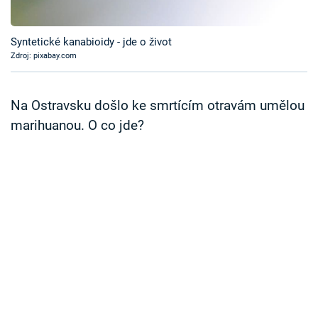
Časopis
Syntetické kanabioidy - jde o život
Sledujte prima+
Zdroj: pixabay.com
Přihlášení
Na Ostravsku došlo ke smrtícím otravám umělou
marihuanou. O co jde?
Sledujte nás