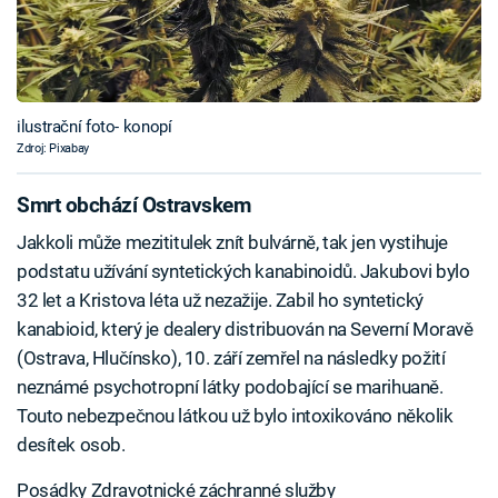
ilustrační foto- konopí
Zdroj: Pixabay
Smrt obchází Ostravskem
Jakkoli může mezititulek znít bulvárně, tak jen vystihuje
podstatu užívání syntetických kanabinoidů. Jakubovi bylo
32 let a Kristova léta už nezažije. Zabil ho syntetický
kanabioid, který je dealery distribuován na Severní Moravě
(Ostrava, Hlučínsko), 10. září zemřel na následky požití
neznámé psychotropní látky podobající se marihuaně.
Touto nebezpečnou látkou už bylo intoxikováno několik
desítek osob.
Posádky Zdravotnické záchranné služby