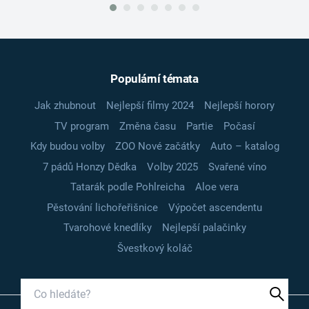
Populární témata
Jak zhubnout
Nejlepší filmy 2024
Nejlepší horory
TV program
Změna času
Partie
Počasí
Kdy budou volby
ZOO Nové začátky
Auto – katalog
7 pádů Honzy Dědka
Volby 2025
Svařené víno
Tatarák podle Pohlreicha
Aloe vera
Pěstování lichořeřišnice
Výpočet ascendentu
Tvarohové knedlíky
Nejlepší palačinky
Švestkový koláč