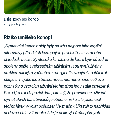
Další body pro konopí
Zdroj: pixabay.com
Riziko umělého konopí
„
Syntetické kanabinoidy byly na trhu nejprve jako legální
alternativy přírodních konopných produktů, ale v mnoha
ohledech se liší. Syntetické kanabinoidy, které byly původně
spojeny spíše s rekreačním užíváním, jsou nyní užívány
problematickým způsobem marginalizovanými sociálními
skupinami, jako jsou bezdomovci, nicméně naše celkové
poznatky o vzorcích užívání těchto drog jsou stále omezené.
Pokud jsou k dispozici data, ukazují, že prevalence užívání
syntetických kanabinoidů je obecně nízká, ale potenciál
těchto látek vyvolat poškození je značný. Ukazují to například
nedávná data z Turecka, kde je celkový nárůst přímých