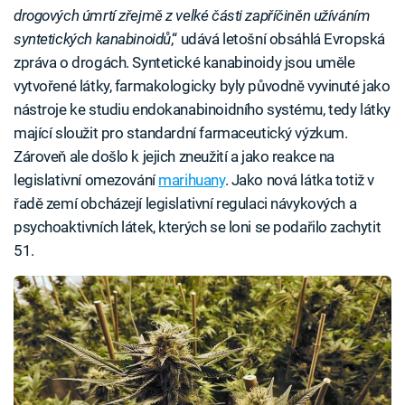
drogových úmrtí zřejmě z velké části zapříčiněn užíváním
syntetických kanabinoidů
,“ udává letošní obsáhlá Evropská
zpráva o drogách. Syntetické kanabinoidy jsou uměle
vytvořené látky, farmakologicky byly původně vyvinuté jako
nástroje ke studiu endokanabinoidního systému, tedy látky
mající sloužit pro standardní farmaceutický výzkum.
Zároveň ale došlo k jejich zneužití a jako reakce na
legislativní omezování
marihuany
. Jako nová látka totiž v
řadě zemí obcházejí legislativní regulaci návykových a
psychoaktivních látek, kterých se loni se podařilo zachytit
51.