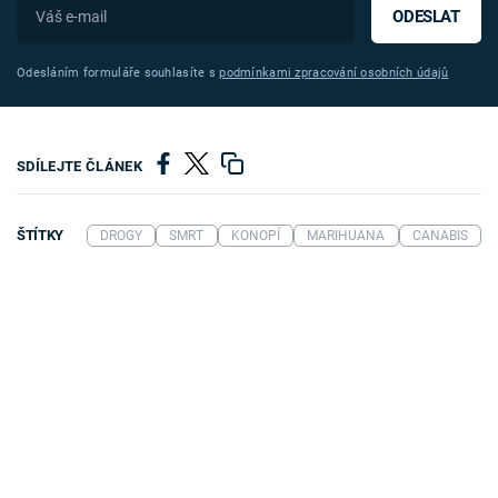
ODESLAT
Odesláním formuláře souhlasíte s
podmínkami zpracování osobních údajů
SDÍLEJTE ČLÁNEK
ŠTÍTKY
DROGY
SMRT
KONOPÍ
MARIHUANA
CANABIS