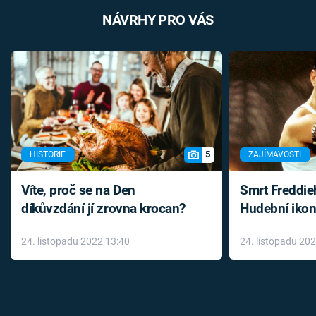
NÁVRHY PRO VÁS
5
HISTORIE
ZAJÍMAVOSTI
Víte, proč se na Den
Smrt Freddie
díkůvzdání jí zrovna krocan?
Hudební ikon
až do konce 
24. listopadu 2022 13:40
24. listopadu 20
léky