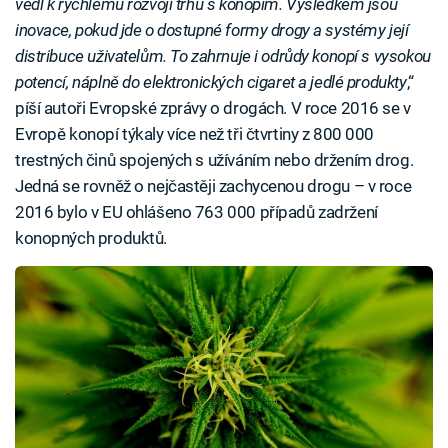
vedl k rychlému rozvoji trhu s konopím. Výsledkem jsou
inovace, pokud jde o dostupné formy drogy a systémy její
distribuce uživatelům. To zahrnuje i odrůdy konopí s vysokou
potencí, náplně do elektronických cigaret a jedlé produkty
,“
píší autoři Evropské zprávy o drogách. V roce 2016 se v
Evropě konopí týkaly více než tři čtvrtiny z 800 000
trestných činů spojených s užíváním nebo držením drog.
Jedná se rovněž o nejčastěji zachycenou drogu – v roce
2016 bylo v EU ohlášeno 763 000 případů zadržení
konopných produktů.