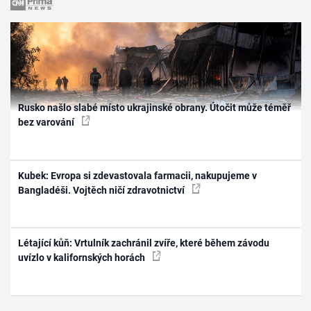
Rusko našlo slabé místo ukrajinské obrany. Útočit může téměř
bez varování
Kubek: Evropa si zdevastovala farmacii, nakupujeme v
Bangladéši. Vojtěch ničí zdravotnictví
Létající kůň: Vrtulník zachránil zvíře, které během závodu
uvízlo v kalifornských horách