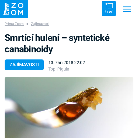
ŽIVĚ
Prima Zoom
■
Zajímavosti
Trendy:
ZRÁDCI
UFO
DRUHÁ SVĚTOVÁ VÁLKA
Smrtící hulení – syntetické
ZÁHADY
VETŘELCI DÁVNOVĚKU
canabinoidy
13. září 2018 22:02
ZAJÍMAVOSTI
Topi Pigula
Témata
Témata
Pořady
TV Program