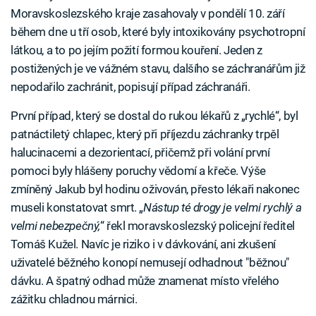
Moravskoslezského kraje zasahovaly v pondělí 10. září
během dne u tří osob, které byly intoxikovány psychotropní
látkou, a to po jejím požití formou kouření. Jeden z
postižených je ve vážném stavu, dalšího se záchranářům již
nepodařilo zachránit, popisují případ záchranáři.
První případ, který se dostal do rukou lékařů z „rychlé“, byl
patnáctiletý chlapec, který při příjezdu záchranky trpěl
halucinacemi a dezorientací, přičemž při volání první
pomoci byly hlášeny poruchy vědomí a křeče. Výše
zmíněný Jakub byl hodinu oživován, přesto lékaři nakonec
museli konstatovat smrt. „
Nástup té drogy je velmi rychlý a
velmi nebezpečný,
“ řekl moravskoslezský policejní ředitel
Tomáš Kužel. Navíc je riziko i v dávkování, ani zkušení
uživatelé běžného konopí nemusejí odhadnout "běžnou"
dávku. A špatný odhad může znamenat místo vřelého
zážitku chladnou márnici.