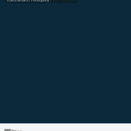
Dokumentární / Přírodopisný