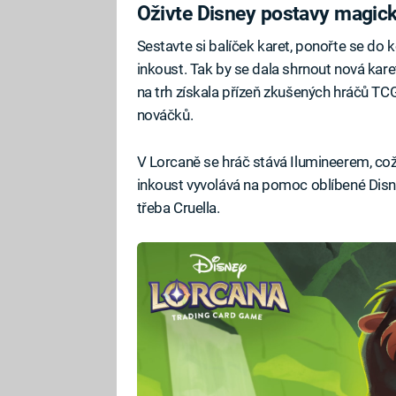
Oživte Disney postavy magi
Sestavte si balíček karet, ponořte se do
inkoust. Tak by se dala shrnout nová kare
na trh získala přízeň zkušených hráčů TC
nováčků.
V Lorcaně se hráč stává Ilumineerem, což
inkoust vyvolává na pomoc oblíbené Disn
třeba Cruella.