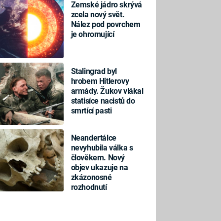
Zemské jádro skrývá
zcela nový svět.
Nález pod povrchem
je ohromující
Stalingrad byl
hrobem Hitlerovy
armády. Žukov vlákal
statisíce nacistů do
smrtící pasti
Neandertálce
nevyhubila válka s
člověkem. Nový
objev ukazuje na
zkázonosné
rozhodnutí