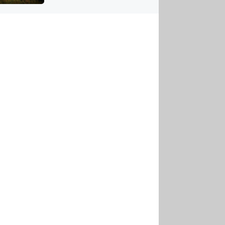
US
tornádem
RSUS
ZE A