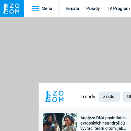
Menu
Témata
Pořady
TV Program
Cestování
Historie
HRADY A ZÁMKY
VIKINGOVÉ
HEDVÁBNÁ STEZKA
EPIDEMIE A
PANDEMIE
PŘÍRODA
STAROVĚKÝ EGYPT
Trendy:
Zrádci
U
Analýza DNA posledních
Druhá
Výročí
evropských neandrtálců
vyvrací teorii o tom, jak
světová válka