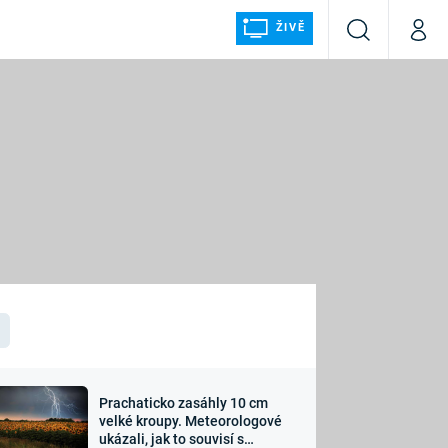
ŽIVĚ
Vyhledávání
Můj p
Prima+
ÁLKA
CNN Prima NEWS
Prima FRESH
Prima LIVING
LMY A
Prima Ženy
Prima LAJK
Prachaticko zasáhly 10 cm
osti
velké kroupy. Meteorologové
Sledujte nás
ukázali, jak to souvisí s