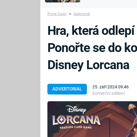
MARIE TEREZIE
vyhynuli
ADOLF HITLER
NAPOLEON
Prima Zoom
■
Advertoriál
BONAPARTE
ATENTÁT NA
Hra, která odlepí
REINHARDA
BRITSKÁ
HEYDRICHA
KRÁLOVSKÁ
Ponořte se do k
RODINA
PRVNÍ SVĚTOVÁ
VÁLKA
Disney Lorcana
25. září 2024 09:46
ADVERTORIÁL
Komerční sdělení