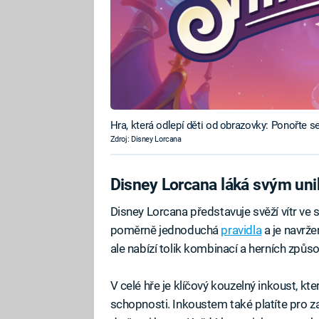
Hra, která odlepí děti od obrazovky: Ponořte 
Zdroj: Disney Lorcana
Disney Lorcana láká svým un
Disney Lorcana představuje svěží vítr ve 
poměrně jednoduchá
pravidla
a je navržen
ale nabízí tolik kombinací a herních způs
V celé hře je klíčový kouzelný inkoust, kte
schopnosti. Inkoustem také platíte pro za