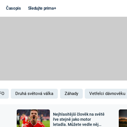
Časopis
Sledujte prima+
Věda a
Války
technika
STUDENÁ V
KORONAVIRUS
VÁLKA VE
VIETNAMU
VESMÍR
VÁLEČNÉ FI
MARS
SERIÁLY
FO
Druhá světová válka
Záhady
Vetřelci dávnověku
Nejhlasitější člověk na světě
Záhady a
Zajímav
řve stejně jako motor
letadla. Můžete vedle něj
konspirace