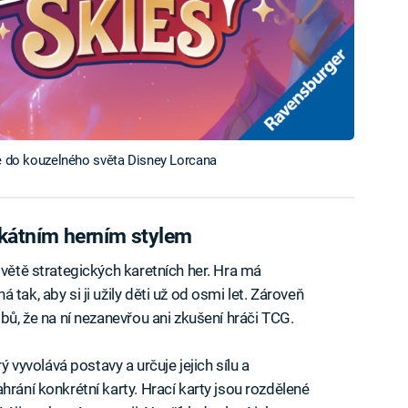
se do kouzelného světa Disney Lorcana
ikátním herním stylem
světě strategických karetních her. Hra má
á tak, aby si ji užily děti už od osmi let. Zároveň
obů, že na ní nezanevřou ani zkušení hráči TCG.
rý vyvolává postavy a určuje jejich sílu a
hrání konkrétní karty. Hrací karty jsou rozdělené