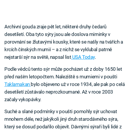
Archivní gouda zraje pět let, některé druhy čedarů
desetiletí. Oba tyto sýry jsou ale doslova miminky v
porovnání se žlutavými kousky, které se našly na tvářích a
krcích čínských mumií – a z nichž se vyklubal patrně
nejstarší sýr na světě, napsal list
USA Today
.
Podle vědců tento sýr může pocházet už z doby 1650 let
před naším letopočtem. Naleziště s mumiemi v poušti
Taklamakan
bylo objeveno už v roce 1934, ale pak po celá
desetiletí zůstávalo neprozkoumané. Až v roce 2003
začaly vykopávky.
Suché a slané podmínky v poušti pomohly sýr uchovat
mnohem déle, než jakýkoli jiný druh starodávného sýra,
který se dosud podařilo objevit. Dávnými sýraři byli lidé z