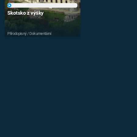
PŘEHRÁT
Skotsko z výšky
Přírodopisný / Dokumentární