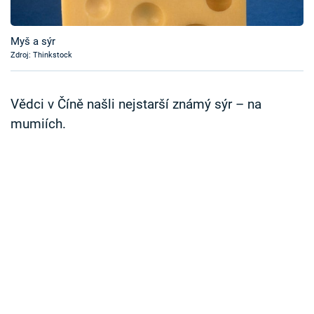
Časopis
Myš a sýr
Sledujte prima+
Zdroj: Thinkstock
Přihlášení
Vědci v Číně našli nejstarší známý sýr – na
mumiích.
Sledujte nás