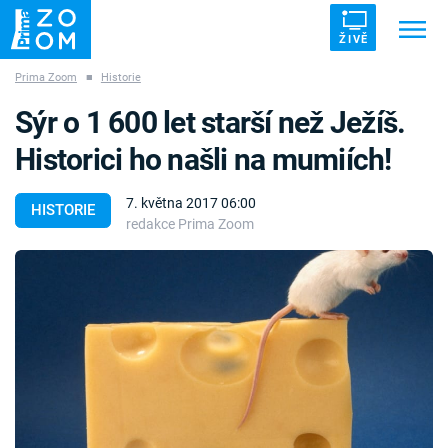
ŽIVĚ
Prima Zoom
■
Historie
Trendy:
ZRÁDCI
UFO
DRUHÁ SVĚTOVÁ VÁLKA
Sýr o 1 600 let starší než Ježíš.
ZÁHADY
VETŘELCI DÁVNOVĚKU
Historici ho našli na mumiích!
7. května 2017 06:00
HISTORIE
redakce Prima Zoom
Témata
Témata
Pořady
TV Program