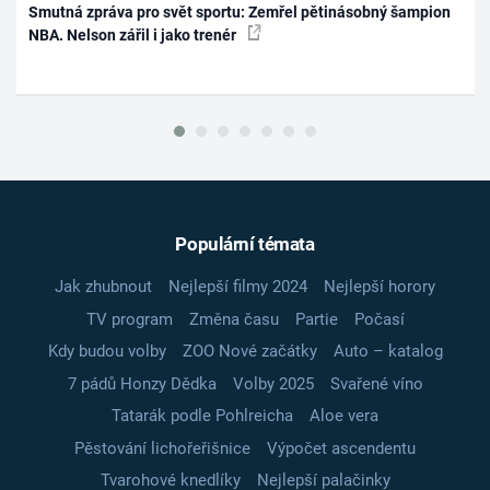
Smutná zpráva pro svět sportu: Zemřel pětinásobný šampion
NBA. Nelson zářil i jako trenér
Populární témata
Jak zhubnout
Nejlepší filmy 2024
Nejlepší horory
TV program
Změna času
Partie
Počasí
Kdy budou volby
ZOO Nové začátky
Auto – katalog
7 pádů Honzy Dědka
Volby 2025
Svařené víno
Tatarák podle Pohlreicha
Aloe vera
Pěstování lichořeřišnice
Výpočet ascendentu
Tvarohové knedlíky
Nejlepší palačinky