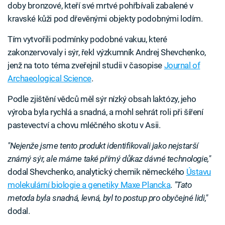
doby bronzové, kteří své mrtvé pohřbívali zabalené v
kravské kůži pod dřevěnými objekty podobnými lodím.
Tím vytvořili podmínky podobné vakuu, které
zakonzervovaly i sýr, řekl výzkumník Andrej Shevchenko,
jenž na toto téma zveřejnil studii v časopise
Journal of
Archaeological Science
.
Podle zjištění vědců měl sýr nízký obsah laktózy, jeho
výroba byla rychlá a snadná, a mohl sehrát roli při šíření
pastevectví a chovu mléčného skotu v Asii.
"Nejenže jsme tento produkt identifikovali jako nejstarší
známý sýr, ale máme také přímý důkaz dávné technologie,"
dodal Shevchenko, analytický chemik německého
Ústavu
molekulární biologie a genetiky Maxe Plancka
.
"Tato
metoda byla snadná, levná, byl to postup pro obyčejné lidi,"
dodal.