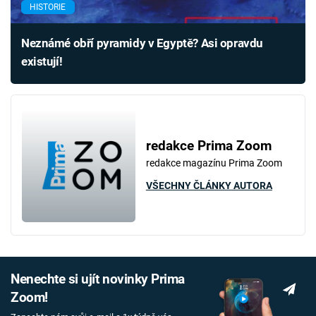
HISTORIE
Neznámé obří pyramidy v Egyptě? Asi opravdu
existují!
redakce Prima Zoom
redakce magazínu Prima Zoom
VŠECHNY ČLÁNKY AUTORA
Nenechte si ujít novinky Prima
Zoom!