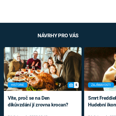
NÁVRHY PRO VÁS
5
HISTORIE
ZAJÍMAVOSTI
Víte, proč se na Den
Smrt Freddie
díkůvzdání jí zrovna krocan?
Hudební ikon
až do konce 