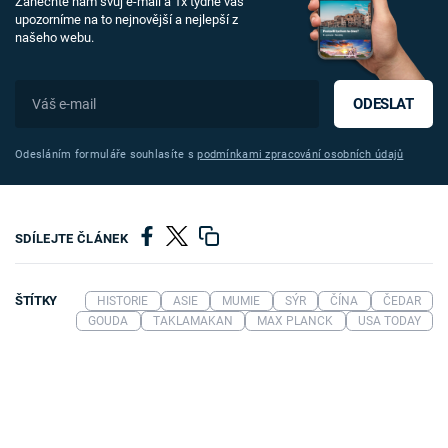
Zanechte nám svůj e-mail a 1x týdně vás
upozorníme na to nejnovější a nejlepší z
našeho webu.
ODESLAT
Odesláním formuláře souhlasíte s
podmínkami zpracování osobních údajů
SDÍLEJTE ČLÁNEK
ŠTÍTKY
HISTORIE
ASIE
MUMIE
SÝR
ČÍNA
ČEDAR
GOUDA
TAKLAMAKAN
MAX PLANCK
USA TODAY