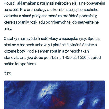
Poušť Taklamakan patří mezi nejrozlehlejší a nejobávanější
na světě. Pro archeology ale kombinace jejího suchého
vzduchu a slané půdy znamená mimořádné podmínky,
které zabránily rozkladu pohřbených těl do neuvěřitelné
míry.
Ostatky mají světle hnědé vlasy a neasijské rysy. Spolu s
nimi se v hrobech uchovaly i plstěné či vlněné čepice a
kožené boty. Podle semen rostlin a zvířecích tkání
stanovila analýza dobu pohřbů na 1450 až 1650 let před
naším letopočtem.
ČTK