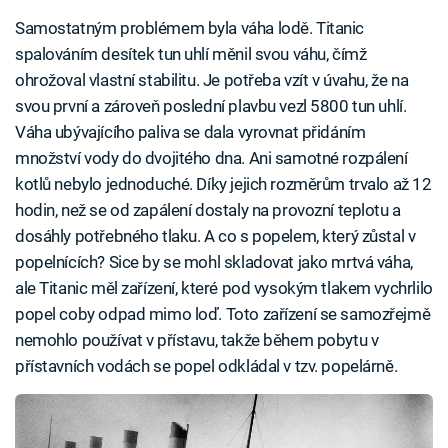
Samostatným problémem byla váha lodě. Titanic
spalováním desítek tun uhlí měnil svou váhu, čímž
ohrožoval vlastní stabilitu. Je potřeba vzít v úvahu, že na
svou první a zároveň poslední plavbu vezl 5800 tun uhlí.
Váha ubývajícího paliva se dala vyrovnat přidáním
množství vody do dvojitého dna. Ani samotné rozpálení
kotlů nebylo jednoduché. Díky jejich rozměrům trvalo až 12
hodin, než se od zapálení dostaly na provozní teplotu a
dosáhly potřebného tlaku. A co s popelem, který zůstal v
popelnících? Sice by se mohl skladovat jako mrtvá váha,
ale Titanic měl zařízení, které pod vysokým tlakem vychrlilo
popel coby odpad mimo loď. Toto zařízení se samozřejmě
nemohlo používat v přístavu, takže během pobytu v
přístavních vodách se popel odkládal v tzv. popelárně.