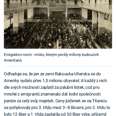
Emigration room - místo, kterým prošly miliony budoucích
Američanů
Odhaduje se, že jen ze zemí Rakouska-Uherska se do
Ameriky vydalo přes 1,5 milionu obyvatel. A každý z nich
dle svých možností zaplatil za palubní lístek, což pro
mnohé z emigrantů znamenalo dát lodní společnosti
peníze za celý svůj majetek. Ceny jízdenek se na Titanicu
se pohybovaly pro 3. třídu mezi 3–8 librami, pro 2. třídu to
bylo 12 liber a 1. třída zaplatila od 30 liber výše, přičemž