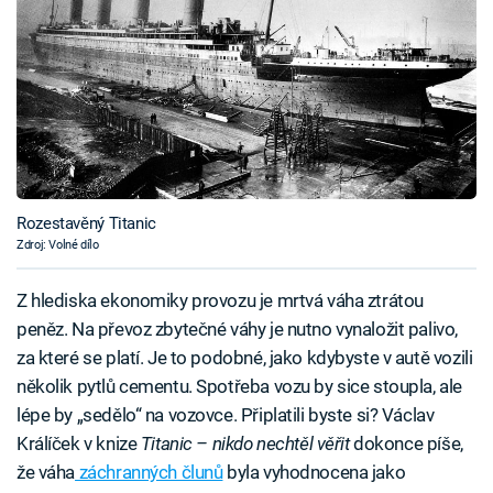
Rozestavěný Titanic
Zdroj: Volné dílo
Z hlediska ekonomiky provozu je mrtvá váha ztrátou
peněz. Na převoz zbytečné váhy je nutno vynaložit palivo,
za které se platí. Je to podobné, jako kdybyste v autě vozili
několik pytlů cementu. Spotřeba vozu by sice stoupla, ale
lépe by „sedělo“ na vozovce. Připlatili byste si? Václav
Králíček v knize
Titanic – nikdo nechtěl věřit
dokonce píše,
že váha
záchranných člunů
byla vyhodnocena jako