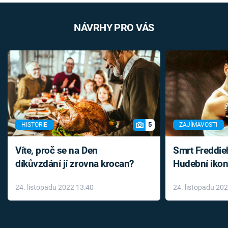
NÁVRHY PRO VÁS
5
HISTORIE
ZAJÍMAVOSTI
Víte, proč se na Den
Smrt Freddie
díkůvzdání jí zrovna krocan?
Hudební ikon
až do konce 
24. listopadu 2022 13:40
24. listopadu 20
léky