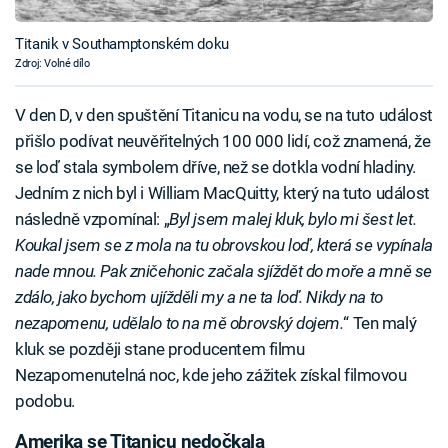
Titanik v Southamptonském doku
Zdroj: Volné dílo
V den D, v den spuštění Titanicu na vodu, se na tuto událost
přišlo podívat neuvěřitelných 100 000 lidí, což znamená, že
se loď stala symbolem dříve, než se dotkla vodní hladiny.
Jedním z nich byl i William MacQuitty, který na tuto událost
následně vzpomínal: „
Byl jsem malej kluk, bylo mi šest let.
Koukal jsem se z mola na tu obrovskou loď, která se vypínala
nade mnou. Pak zničehonic začala sjíždět do moře a mně se
zdálo, jako bychom ujížděli my a ne ta loď. Nikdy na to
nezapomenu, udělalo to na mě obrovský dojem.
“ Ten malý
kluk se později stane producentem filmu
Nezapomenutelná noc, kde jeho zážitek získal filmovou
podobu.
Amerika se Titanicu nedočkala