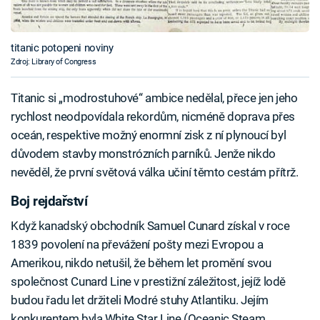
titanic potopeni noviny
Zdroj: Library of Congress
Titanic si „modrostuhové“ ambice nedělal, přece jen jeho
rychlost neodpovídala rekordům, nicméně doprava přes
oceán, respektive možný enormní zisk z ní plynoucí byl
důvodem stavby monstrózních parníků. Jenže nikdo
nevěděl, že první světová válka učiní těmto cestám přítrž.
Boj rejdařství
Když kanadský obchodník Samuel Cunard získal v roce
1839 povolení na převážení pošty mezi Evropou a
Amerikou, nikdo netušil, že během let promění svou
společnost Cunard Line v prestižní záležitost, jejíž lodě
budou řadu let držiteli Modré stuhy Atlantiku. Jejím
konkurentem byla White Star Line (Oceanic Steam