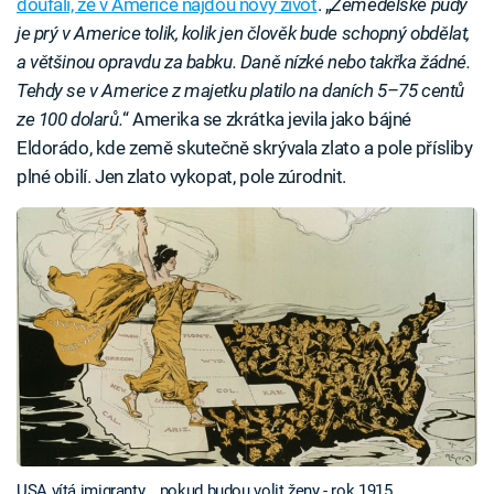
doufali, že v Americe najdou nový život
. „
Zemědělské půdy
je prý v Americe tolik, kolik jen člověk bude schopný obdělat,
a většinou opravdu za babku. Daně nízké nebo takřka žádné.
Tehdy se v Americe z majetku platilo na daních 5–75 centů
ze 100 dolarů.
“ Amerika se zkrátka jevila jako bájné
Eldorádo, kde země skutečně skrývala zlato a pole přísliby
plné obilí. Jen zlato vykopat, pole zúrodnit.
USA vítá imigranty... pokud budou volit ženy - rok 1915