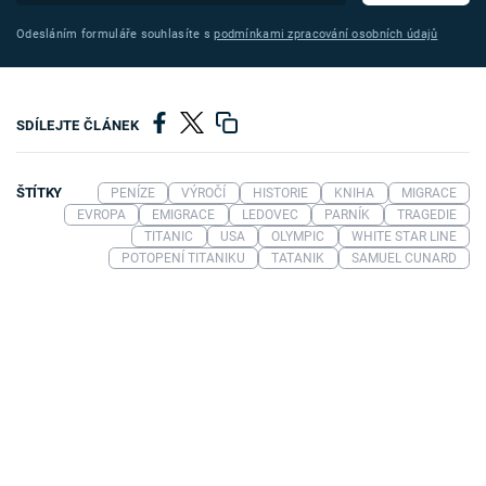
Odesláním formuláře souhlasíte s
podmínkami zpracování osobních údajů
SDÍLEJTE ČLÁNEK
ŠTÍTKY
PENÍZE
VÝROČÍ
HISTORIE
KNIHA
MIGRACE
EVROPA
EMIGRACE
LEDOVEC
PARNÍK
TRAGEDIE
TITANIC
USA
OLYMPIC
WHITE STAR LINE
POTOPENÍ TITANIKU
TATANIK
SAMUEL CUNARD