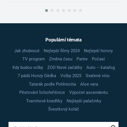
Populární témata
Jak zhubnout
Nejlepší filmy 2024
Nejlepší horory
TV program
Změna času
Partie
Počasí
Kdy budou volby
ZOO Nové začátky
Auto – katalog
7 pádů Honzy Dědka
Volby 2025
Svařené víno
Tatarák podle Pohlreicha
Aloe vera
Pěstování lichořeřišnice
Výpočet ascendentu
Tvarohové knedlíky
Nejlepší palačinky
Švestkový koláč