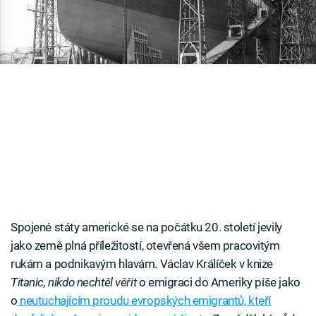
Časopis
Sledujte prima+
Přihlášení
Sledujte nás
Spojené státy americké se na počátku 20. století jevily
jako země plná příležitostí, otevřená všem pracovitým
rukám a podnikavým hlavám. Václav Králíček v knize
Titanic, nikdo nechtěl věřit
o emigraci do Ameriky píše jako
o
neutuchajícím proudu evropských emigrantů, kteří