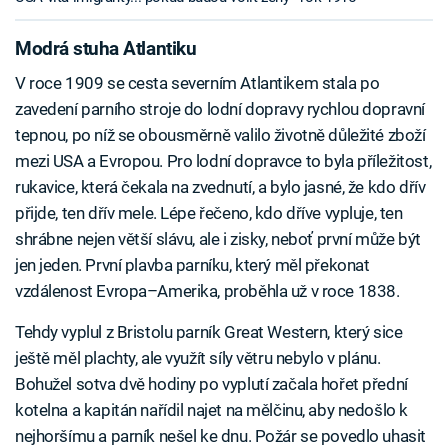
Modrá stuha Atlantiku
V roce 1909 se cesta severním Atlantikem stala po
zavedení parního stroje do lodní dopravy rychlou dopravní
tepnou, po níž se obousměrně valilo životně důležité zboží
mezi USA a Evropou. Pro lodní dopravce to byla příležitost,
rukavice, která čekala na zvednutí, a bylo jasné, že kdo dřív
přijde, ten dřív mele. Lépe řečeno, kdo dříve vypluje, ten
shrábne nejen větší slávu, ale i zisky, neboť první může být
jen jeden. První plavba parníku, který měl překonat
vzdálenost Evropa–Amerika, proběhla už v roce 1838.
Tehdy vyplul z Bristolu parník Great Western, který sice
ještě měl plachty, ale využít síly větru nebylo v plánu.
Bohužel sotva dvě hodiny po vyplutí začala hořet přední
kotelna a kapitán nařídil najet na mělčinu, aby nedošlo k
nejhoršímu a parník nešel ke dnu. Požár se povedlo uhasit