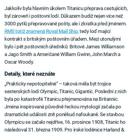
Jakkoliv byla hlavním úkolem Titanicu přeprava cestujících,
byl zároveň i poštovní lodí. Důkazem budiž nejen více než
3000 pytlů přepravované pošty, ale i zkratka před jménem.
RMS totiž znamená Royal Mail Ship,
tedy loď mající
kontrakt s britským poštovním úřadem. Mezi utonulými
bylo i pět poštovních úředníků: Britové James Williamson
a Jago Smith a Američané William Gwinn, John March a
Oscar Woody.
Detaily, které neznáte
„Prakticky nepotopitelné“ – taková měla být trojice
sesterských lodí Olympic, Titanic, Gigantic. Poslední z nich
byla po katastrofě Titanicu přejmenována na Britannic.
Jména inspirovaná původně řeckou mytologií začala po
dramatické události znít poněkud nafoukaně. Se stavbou
Olympicu se začalo nejdříve, 16. prosince 1908, Titanic ho
následoval 31. března 1909. Pro irské loděnice Harland &