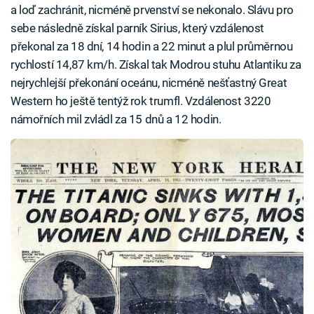
a loď zachránit, nicméně prvenství se nekonalo. Slávu pro
sebe následně získal parník Sirius, který vzdálenost
překonal za 18 dní, 14 hodin a 22 minut a plul průměrnou
rychlostí 14,87 km/h. Získal tak Modrou stuhu Atlantiku za
nejrychlejší překonání oceánu, nicméně nešťastný Great
Western ho ještě tentýž rok trumfl. Vzdálenost 3220
námořních mil zvládl za 15 dnů a 12 hodin.