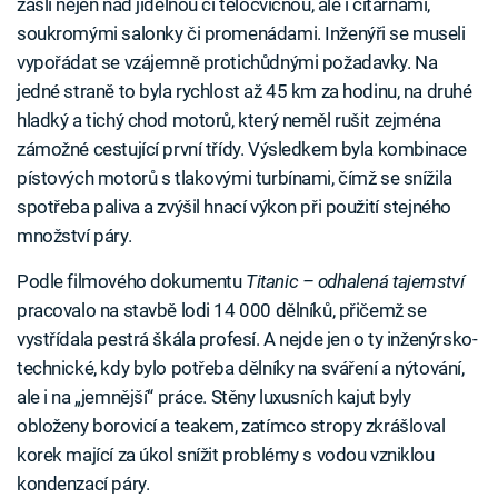
žasli nejen nad jídelnou či tělocvičnou, ale i čítárnami,
soukromými salonky či promenádami. Inženýři se museli
vypořádat se vzájemně protichůdnými požadavky. Na
jedné straně to byla rychlost až 45 km za hodinu, na druhé
hladký a tichý chod motorů, který neměl rušit zejména
zámožné cestující první třídy. Výsledkem byla kombinace
pístových motorů s tlakovými turbínami, čímž se snížila
spotřeba paliva a zvýšil hnací výkon při použití stejného
množství páry.
Podle filmového dokumentu
Titanic – odhalená tajemství
pracovalo na stavbě lodi 14 000 dělníků, přičemž se
vystřídala pestrá škála profesí. A nejde jen o ty inženýrsko-
technické, kdy bylo potřeba dělníky na sváření a nýtování,
ale i na „jemnější“ práce. Stěny luxusních kajut byly
obloženy borovicí a teakem, zatímco stropy zkrášloval
korek mající za úkol snížit problémy s vodou vzniklou
kondenzací páry.