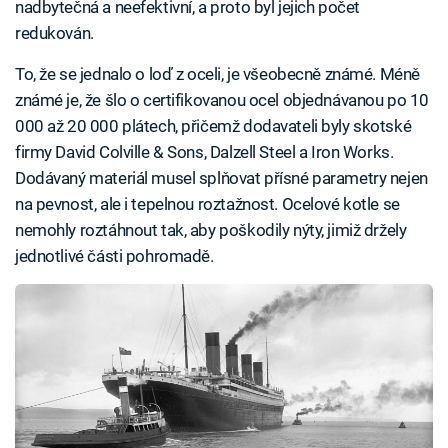
nadbytečná a neefektivní, a proto byl jejich počet
redukován.
To, že se jednalo o loď z oceli, je všeobecně známé. Méně
známé je, že šlo o certifikovanou ocel objednávanou po 10
000 až 20 000 plátech, přičemž dodavateli byly skotské
firmy David Colville & Sons, Dalzell Steel a Iron Works.
Dodávaný materiál musel splňovat přísné parametry nejen
na pevnost, ale i tepelnou roztažnost. Ocelové kotle se
nemohly roztáhnout tak, aby poškodily nýty, jimiž držely
jednotlivé části pohromadě.