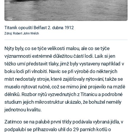
Titanik opouští Belfast 2. dubna 1912
Zdroj: Robert John Welch
Nýty byly, co se týče velikosti malou, ale co se týče
významnosti extrémně důležitou částí lodi. Laik si jen
těžko umí představit tlaky, jimž byly vystaveny například v
boku lodi při vlnobití. Navíc se při výrobě do některých
míst nedostaly stroje, které zajišťovaly nýtování, takže se
muselo nýtovat ručně, což se mimo jiné projevilo na mzdě
dělníků. Rozbor nýtů vyzvednutých z Titanicu a podrobné
studium jejich mikrostruktur ukázalo, že bohužel neměly
jednotnou kvalitu.
Zatímco se na palubě první třídy podávala vybraná jídla, v
podpalubí se přihazovalo uhlí do 29 parních kotlů o