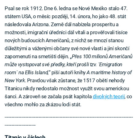
Psal se rok 1912. Dne 6. ledna se Nové Mexiko stalo 47.
státem USA, o měsíc později, 14. února, ho jako 48. stát
následovala Arizona. Země dál nabízela prosperitu a
možnosti, imigrační úředníci dál vítali a prověřovali tisíce
nových budoucích Američanů, z nichž se mnozí stanou
důležitými a váženými občany své nové vlasti a jiní skončí
zapomenuti na smetišti dějin. „
Přes 100 milionů Američanů
může vystopovat své předky, kteří prošli tzv. ´Emigration
room´ na Ellis Island,
“ píší autoři knihy
A maritime history of
New York
. Pravdou však zůstane, že 1517 obětí nehody
Titanicu nikdy nedostalo možnost využít svou americkou
šanci. A zároveň se začala psát kapitola
divokých teorií
, co
všechno mohlo za zkázou lodi stát.
-------------------------------------------------------------------------------------------
----------------------
Titanic v číslech