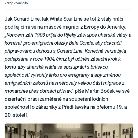
Zdroj: Volné dílo
Jak Cunard Line, tak White Star Line se totiž staly hráči
podílejícími se na masové migraci z Evropy do Ameriky.
„Koncem září 1903 přijel do Rijeky zástupce uherské vlády a
komisař pro emigrační otázky Bele Gonde, aby dokončil
připravovanou dohodu s Cunard Line. Konečná verze byla
podepsána v roce 1904, čímž byl učiněn zásadní krok k
tomu, aby uherská vláda ve spolupráci s britskou
společností vytvořily linku pro emigranty a aby změnou
emigračních zákonů nasměrovaly velkou část migrace z
monarchie přes domácí přístav,
“ píše Martin Boček ve své
disertační práci zaměřené na soupeření lodních
společností o zákazníky z Předlitavska na přelomu 19. a
20. století.