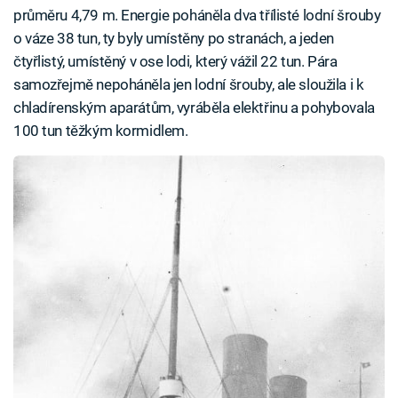
průměru 4,79 m. Energie poháněla dva třílisté lodní šrouby
o váze 38 tun, ty byly umístěny po stranách, a jeden
čtyřlistý, umístěný v ose lodi, který vážil 22 tun. Pára
samozřejmě nepoháněla jen lodní šrouby, ale sloužila i k
chladírenským aparátům, vyráběla elektřinu a pohybovala
100 tun těžkým kormidlem.