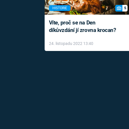
5
HISTORIE
Víte, proč se na Den
díkůvzdání jí zrovna krocan?
24. listopadu 2022 13:40