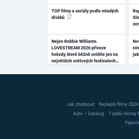
TOP filmy a seriály podle mladých
Rap
diváků
Slo
ze
Nejen Robbie Williams.
No
LOVESTREAM 2026 přiveze
ním
hvězdy, které běžně uvidíte jen na
ja
největších světových festivalech
Jak zhubnout
Nejlepší filmy 2024
Auto – katalog
7 pádů Honzy 
Výpoče