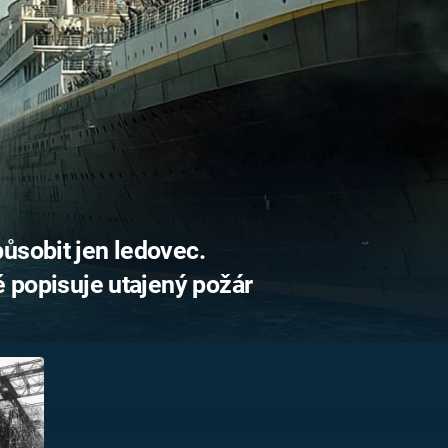
FILMY VERS
REALITA
UFO A
MIMOZEMŠŤANÉ
HORORY VE
REALITA
UTAJENÉ PŘÍBĚHY
ČESKÝCH DĚJIN
OPTICKÉ ILU
KLAMY
ALTERNATIVNÍ
HISTORIE
ůsobit jen ledovec.
ě popisuje utajený požár