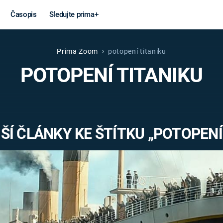
Časopis
Sledujte prima+
Prima Zoom
potopení titaniku
Věda a
Války
POTOPENÍ TITANIKU
technika
STUDENÁ V
KORONAVIRUS
VÁLKA VE
VIETNAMU
VESMÍR
Í ČLÁNKY KE ŠTÍTKU „POTOPENÍ
VÁLEČNÉ FI
MARS
SERIÁLY
Záhady a
Zajímav
konspirace