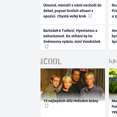
Úmorné, ministři s námi nechodí do
Ro
debat, popsal Grolich situaci v
Pr
opozici. Chystá velký krok
a 
Bartošek k Turkovi: Hyenismus a
Ane
nehoráznost. Ke stíhání by ho
byd
Sněmovna vydala, míní Vondráček
šp
10 nejlepších dílů Hvězdné brány
Ma
hum
vy