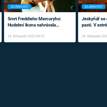
ZAJÍMAVOSTI
ZAJÍMAVOSTI
Smrt Freddieho Mercuryho:
Jeskyňář se c
Hudební ikona nahrávala
pasti. V ext
až do konce života a odmítala
prožil noční
24. listopadu 2022 09:32
24. listopadu 20
léky
klaustrofobi