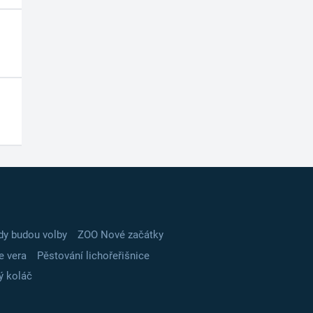
dy budou volby
ZOO Nové začátky
e vera
Pěstování lichořeřišnice
ý koláč