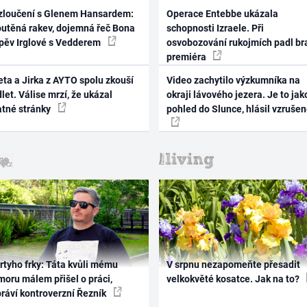
zloučení s Glenem Hansardem:
Operace Entebbe ukázala
outěná rakev, dojemná řeč Bona
schopnosti Izraele. Při
zpěv Irglové s Vedderem
osvobozování rukojmích padl br
premiéra
ta a Jirka z AYTO spolu zkouší
Video zachytilo výzkumníka na
let. Válise mrzí, že ukázal
okraji lávového jezera. Je to jak
atné stránky
pohled do Slunce, hlásil vzruše
rtyho frky: Táta kvůli mému
V srpnu nezapomeňte přesadit
oru málem přišel o práci,
velkokvěté kosatce. Jak na to?
práví kontroverzní Řezník