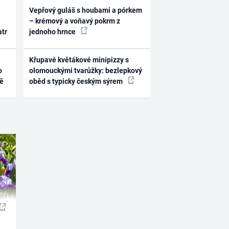
Vepřový guláš s houbami a pórkem
– krémový a voňavý pokrm z
atr
jednoho hrnce
Křupavé květákové minipizzy s
o
olomouckými tvarůžky: bezlepkový
ně
oběd s typicky českým sýrem