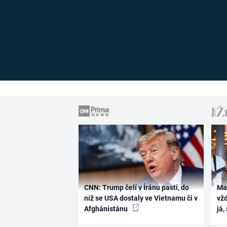
CNN: Trump čelí v Íránu pasti, do
Ma
níž se USA dostaly ve Vietnamu či v
vž
Afghánistánu
já,