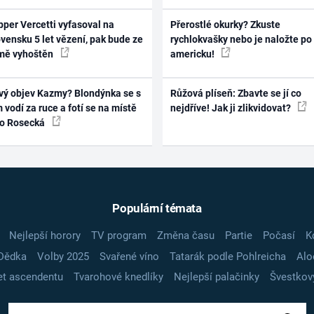
per Vercetti vyfasoval na
Přerostlé okurky? Zkuste
vensku 5 let vězení, pak bude ze
rychlokvašky nebo je naložte po
mě vyhoštěn
americku!
vý objev Kazmy? Blondýnka se s
Růžová plíseň: Zbavte se jí co
 vodí za ruce a fotí se na místě
nejdříve! Jak ji zlikvidovat?
ko Rosecká
Populární témata
Nejlepší horory
TV program
Změna času
Partie
Počasí
K
Dědka
Volby 2025
Svařené víno
Tatarák podle Pohlreicha
Alo
t ascendentu
Tvarohové knedlíky
Nejlepší palačinky
Švestkov