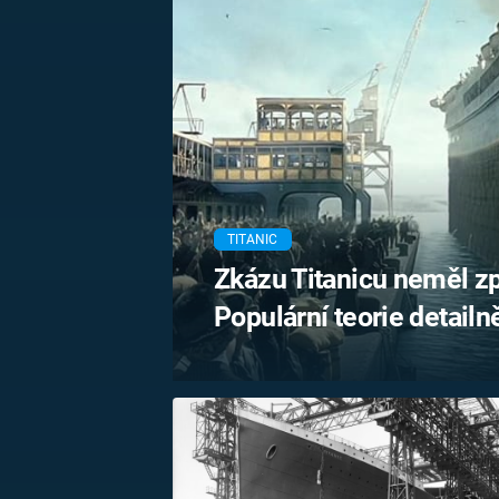
MARIE TEREZIE
ADOLF HITLER
NAPOLEON
BONAPARTE
ATENTÁT NA
REINHARDA
BRITSKÁ
HEYDRICHA
KRÁLOVSKÁ
RODINA
PRVNÍ SVĚTOVÁ
VÁLKA
TITANIC
Zkázu Titanicu neměl zp
Populární teorie detailn