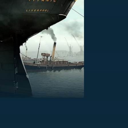
US
RSUS
ZE A