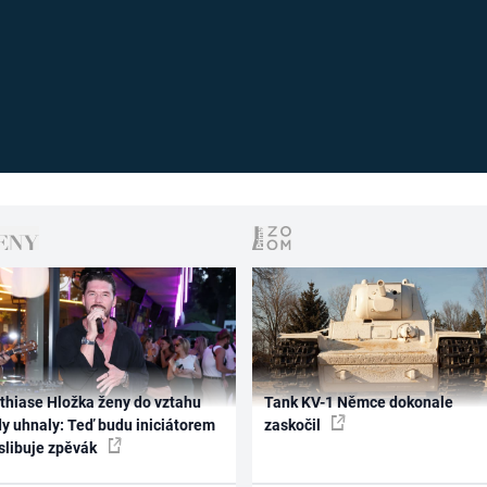
thiase Hložka ženy do vztahu
Tank KV-1 Němce dokonale
dy uhnaly: Teď budu iniciátorem
zaskočil
 slibuje zpěvák