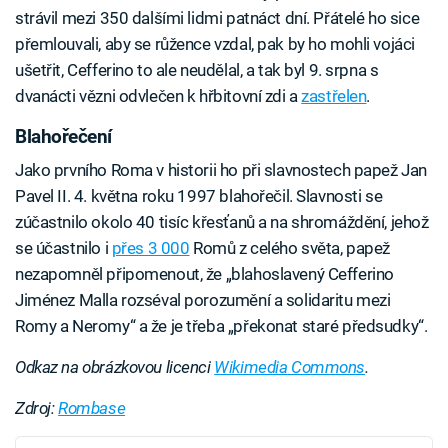
strávil mezi 350 dalšími lidmi patnáct dní. Přátelé ho sice
přemlouvali, aby se růžence vzdal, pak by ho mohli vojáci
ušetřit, Cefferino to ale neudělal, a tak byl 9. srpna s
dvanácti vězni odvlečen k hřbitovní zdi a
zastřelen
.
Blahořečení
Jako prvního Roma v historii ho při slavnostech papež Jan
Pavel II. 4. května roku 1997 blahořečil. Slavnosti se
zúčastnilo okolo 40 tisíc křesťanů a na shromáždění, jehož
se účastnilo i
přes 3 000
Romů z celého světa, papež
nezapomněl připomenout, že „blahoslavený Cefferino
Jiménez Malla rozséval porozumění a solidaritu mezi
Romy a Neromy“ a že je třeba „překonat staré předsudky“.
Odkaz na obrázkovou licenci
Wikimedia Commons
.
Zdroj:
Rombase