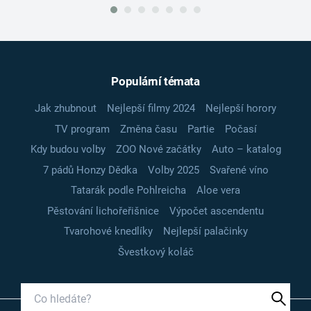
Populární témata
Jak zhubnout
Nejlepší filmy 2024
Nejlepší horory
TV program
Změna času
Partie
Počasí
Kdy budou volby
ZOO Nové začátky
Auto – katalog
7 pádů Honzy Dědka
Volby 2025
Svařené víno
Tatarák podle Pohlreicha
Aloe vera
Pěstování lichořeřišnice
Výpočet ascendentu
Tvarohové knedlíky
Nejlepší palačinky
Švestkový koláč