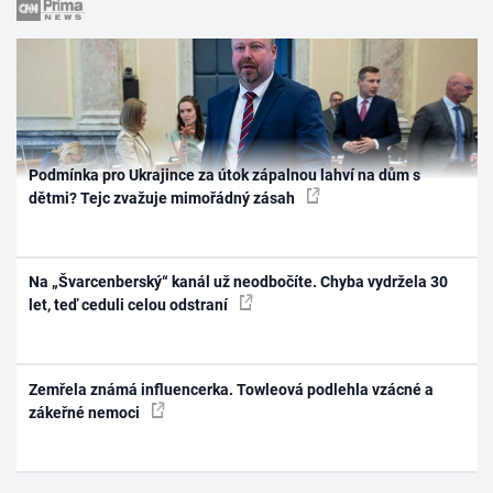
Podmínka pro Ukrajince za útok zápalnou lahví na dům s
dětmi? Tejc zvažuje mimořádný zásah
Na „Švarcenberský“ kanál už neodbočíte. Chyba vydržela 30
let, teď ceduli celou odstraní
Zemřela známá influencerka. Towleová podlehla vzácné a
zákeřné nemoci