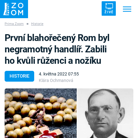
ŽIVĚ
Prima Zoom
■
Historie
Trendy:
ZRÁDCI
UFO
DRUHÁ SVĚTOVÁ VÁLKA
První blahořečený Rom byl
ZÁHADY
VETŘELCI DÁVNOVĚKU
negramotný handlíř. Zabili
ho kvůli růženci a nožíku
4. května 2022 07:55
HISTORIE
Klára Ochmanová
Témata
Témata
Pořady
TV Program