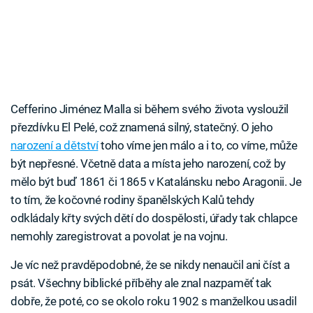
Cefferino Jiménez Malla si během svého života vysloužil
přezdívku El Pelé, což znamená silný, statečný. O jeho
narození a dětství
toho víme jen málo a i to, co víme, může
být nepřesné. Včetně data a místa jeho narození, což by
mělo být buď 1861 či 1865 v Katalánsku nebo Aragonii. Je
to tím, že kočovné rodiny španělských Kalů tehdy
odkládaly křty svých dětí do dospělosti, úřady tak chlapce
nemohly zaregistrovat a povolat je na vojnu.
Je víc než pravděpodobné, že se nikdy nenaučil ani číst a
psát. Všechny biblické příběhy ale znal nazpaměť tak
dobře, že poté, co se okolo roku 1902 s manželkou usadil