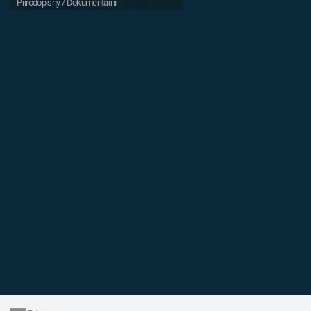
Přírodopisný / Dokumentární