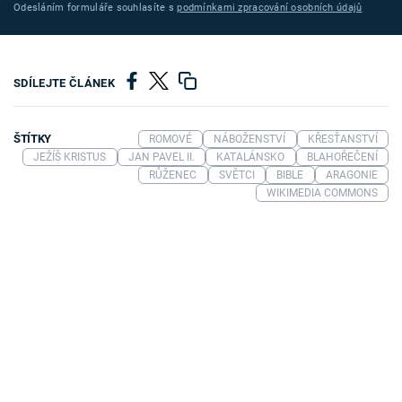
Odesláním formuláře souhlasíte s
podmínkami zpracování osobních údajů
SDÍLEJTE ČLÁNEK
ŠTÍTKY
ROMOVÉ
NÁBOŽENSTVÍ
KŘESŤANSTVÍ
JEŽÍŠ KRISTUS
JAN PAVEL II.
KATALÁNSKO
BLAHOŘEČENÍ
RŮŽENEC
SVĚTCI
BIBLE
ARAGONIE
WIKIMEDIA COMMONS