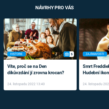
NÁVRHY PRO VÁS
5
HISTORIE
ZAJÍMAVOSTI
Víte, proč se na Den
Smrt Freddie
díkůvzdání jí zrovna krocan?
Hudební ikon
až do konce 
24. listopadu 2022 13:40
24. listopadu 20
léky