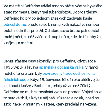
Ve městě si Cefferino udělal mnoho přátel včetně bývalého
starosty města, který trpěl tuberkulózou. Dobrosrdečný
Cefferino ho prý po jednom z těžkých záchvatů kašle
odnesl domů
, přestože se k němu kvůli nakažlivé nemoci
ostatní odmítali přiblížit, Od starostova bratra pak dostal
malé jmění, za něž zvládl odkoupit dům, kde do té doby žili
v nájmu, a maštal.
Jenže šťastné časy skončily i pro Cefferina, když v roce
1936 vypukla krvavá
španělská občanská válka.
V rámci
rudého teroru tam byly
povražděny tisíce duchovních a
řeholních osob.
Když 19. července téhož roku chtěli vojáci
zatknout i kněze v Barbastru, tehdy už víc než 70letý
Cefferino se mu bez zaváhání vydal na pomoc. Vojáci ho za
to surově zbili, a když u něj našli růženec a nožík, ihned ho
zatkli také. V místním klášteře, který předělali na vězení,