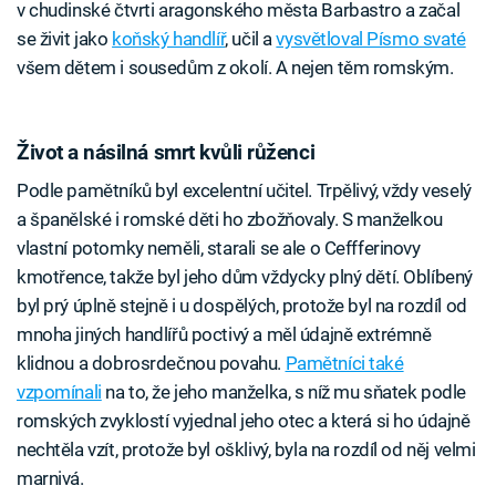
v chudinské čtvrti aragonského města Barbastro a začal
se živit jako
koňský handlíř
, učil a
vysvětloval Písmo svaté
všem dětem i sousedům z okolí. A nejen těm romským.
Život a násilná smrt kvůli růženci
Podle pamětníků byl excelentní učitel. Trpělivý, vždy veselý
a španělské i romské děti ho zbožňovaly. S manželkou
vlastní potomky neměli, starali se ale o Ceffferinovy
kmotřence, takže byl jeho dům vždycky plný dětí. Oblíbený
byl prý úplně stejně i u dospělých, protože byl na rozdíl od
mnoha jiných handlířů poctivý a měl údajně extrémně
klidnou a dobrosrdečnou povahu.
Pamětníci také
vzpomínali
na to, že jeho manželka, s níž mu sňatek podle
romských zvyklostí vyjednal jeho otec a která si ho údajně
nechtěla vzít, protože byl ošklivý, byla na rozdíl od něj velmi
marnivá.