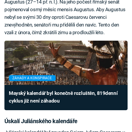
Augustus (27–14 př. n. l.). Na jeho počest římský senát
pojmenoval osmý měsíc mensis Augustus. Aby Augustus
nebyl se svými 30 dny oproti Caesarovu červenci
znevýhodněn, senátoři mu přidělili den navíc. Tento den
vzali z února, čímž zkrátili zimu a prodloužili léto.
ZÁHADY A KONSPIRACE
Mayský kalendář byl konečně rozluštěn, 819denní
cyklus již není záhadou
Úskalí Juliánského kalendáře