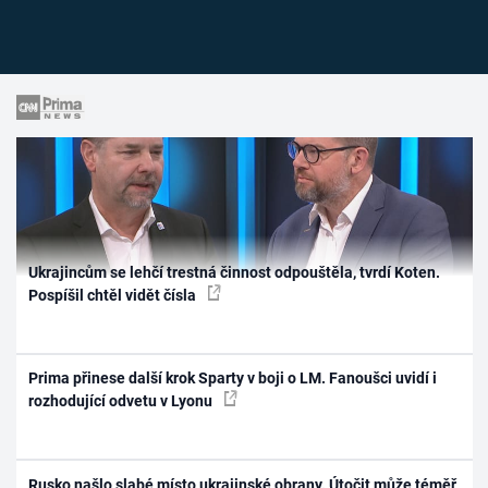
Ukrajincům se lehčí trestná činnost odpouštěla, tvrdí Koten.
Pospíšil chtěl vidět čísla
Prima přinese další krok Sparty v boji o LM. Fanoušci uvidí i
rozhodující odvetu v Lyonu
Rusko našlo slabé místo ukrajinské obrany. Útočit může téměř