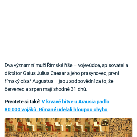
Dva významní muži Římské říše – vojevůdce, spisovatel a
diktátor Gaius Julius Caesar a jeho prasynovec, první
římský císař Augustus – jsou zodpovědní za to, že
červenec a srpen mají shodně 31 dnů.
Přečtěte si také:
V krvavé bitvě u Arausia padlo
80 000 vojáků. Římané udělali hloupou chybu