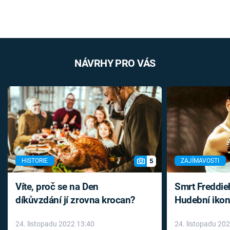
NÁVRHY PRO VÁS
5
HISTORIE
ZAJÍMAVOSTI
Víte, proč se na Den
Smrt Freddie
díkůvzdání jí zrovna krocan?
Hudební ikon
až do konce 
24. listopadu 2022 13:40
24. listopadu 20
léky