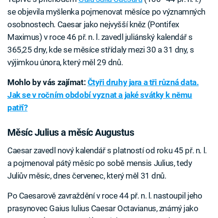
se objevila myšlenka pojmenovat měsíce po významných
osobnostech. Caesar jako nejvyšší kněz (Pontifex
Maximus) v roce 46 př. n. l. zavedl juliánský kalendář s
365,25 dny, kde se měsíce střídaly mezi 30 a 31 dny, s
výjimkou února, který měl 29 dnů.
Mohlo by vás zajímat:
Čtyři druhy jara a tři různá data.
Jak se v ročním období vyznat a jaké svátky k němu
patří?
Měsíc Julius a měsíc Augustus
Caesar zavedl nový kalendář s platností od roku 45 př. n. l.
a pojmenoval pátý měsíc po sobě mensis Julius, tedy
Juliův měsíc, dnes červenec, který měl 31 dnů.
Po Caesarově zavraždění v roce 44 př. n. l. nastoupil jeho
prasynovec Gaius Iulius Caesar Octavianus, známý jako