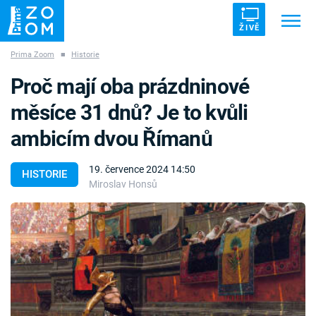
ŽIVĚ
Prima Zoom
■
Historie
Trendy:
ZRÁDCI
UFO
DRUHÁ SVĚTOVÁ VÁLKA
Proč mají oba prázdninové
ZÁHADY
VETŘELCI DÁVNOVĚKU
měsíce 31 dnů? Je to kvůli
ambicím dvou Římanů
19. července 2024 14:50
HISTORIE
Miroslav Honsů
Témata
Témata
Pořady
TV Program