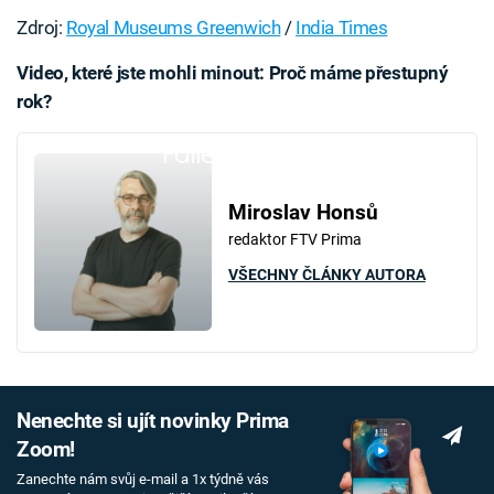
Zdroj:
Royal Museums Greenwich
/
India Times
Video, které jste mohli minout: Proč máme přestupný
rok?
Failed to fetch
Miroslav Honsů
redaktor FTV Prima
VŠECHNY ČLÁNKY AUTORA
Nenechte si ujít novinky Prima
Zoom!
Zanechte nám svůj e-mail a 1x týdně vás