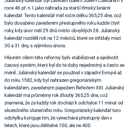
Juliánský kalendář byl zaveden Gaiem Juliem Caesarem v
roce 46 př. n. l. jako náhrada za starší římský lunární
kalendář. Tento kalendář měl roční délku 365,25 dne, což
bylo dosaženo zavedením přestupného roku každé čtyři
roky, kdy únor měl 29 dnů místo obvyklých 28. Juliánský
kalendář rozdělil rok na 12 měsíců, které se střídaly mezi
30 a 31 dny, s výjimkou února.
Hlavním cílem této reformy bylo stabilizovat a sjednotit
časový systém, který byl do té doby nejednotný a často se
měnil. Juliánský kalendář se používal v západní Evropě až
do roku 1582, kdy byl nahrazen gregoriánským
kalendářem, zavedeným papežem Řehořem XIII. Juliánský
kalendář má průměrný rok dlouhý 365,25 dne, což
znamená, že za každý rok dochází k odchylce 11 minut od
skutečného slunečního roku. Gregoriánský kalendář tuto
odchylku koriguje tím, že vynechává přestupný den v
letech, které jsou dělitelné 100, ale ne 400.