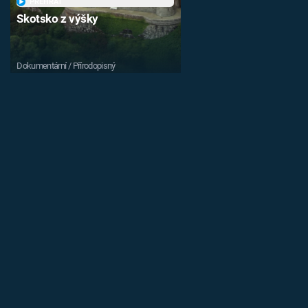
PŘEHRÁT
Skotsko z výšky
Dokumentární / Přírodopisný