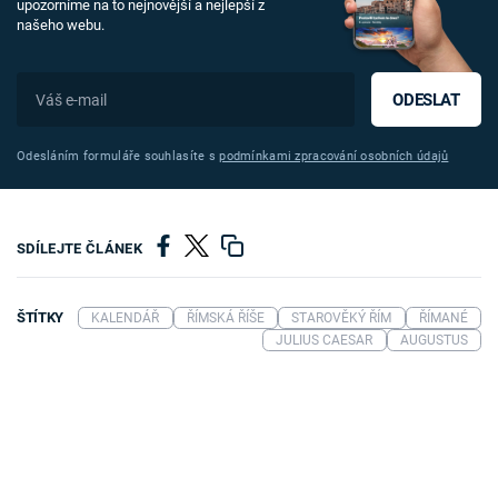
upozorníme na to nejnovější a nejlepší z
našeho webu.
ODESLAT
Odesláním formuláře souhlasíte s
podmínkami zpracování osobních údajů
SDÍLEJTE ČLÁNEK
ŠTÍTKY
KALENDÁŘ
ŘÍMSKÁ ŘÍŠE
STAROVĚKÝ ŘÍM
ŘÍMANÉ
JULIUS CAESAR
AUGUSTUS