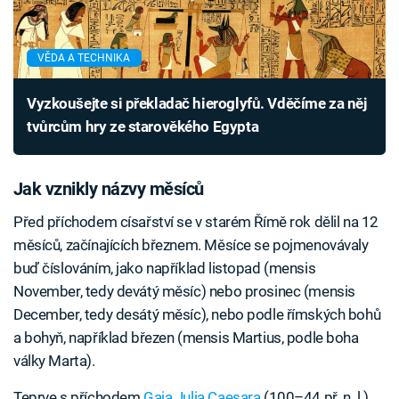
VĚDA A TECHNIKA
Vyzkoušejte si překladač hieroglyfů. Vděčíme za něj
tvůrcům hry ze starověkého Egypta
Jak vznikly názvy měsíců
Před příchodem císařství se v starém Římě rok dělil na 12
měsíců, začínajících březnem. Měsíce se pojmenovávaly
buď číslováním, jako například listopad (mensis
November, tedy devátý měsíc) nebo prosinec (mensis
December, tedy desátý měsíc), nebo podle římských bohů
a bohyň, například březen (mensis Martius, podle boha
války Marta).
Teprve s příchodem
Gaia Julia Caesara
(100–44 př. n. l.)