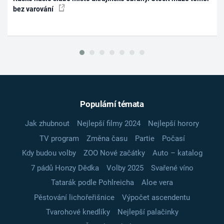
bez varování
Populární témata
Jak zhubnout
Nejlepší filmy 2024
Nejlepší horory
TV program
Změna času
Partie
Počasí
Kdy budou volby
ZOO Nové začátky
Auto – katalog
7 pádů Honzy Dědka
Volby 2025
Svařené víno
Tatarák podle Pohlreicha
Aloe vera
Pěstování lichořeřišnice
Výpočet ascendentu
Tvarohové knedlíky
Nejlepší palačinky