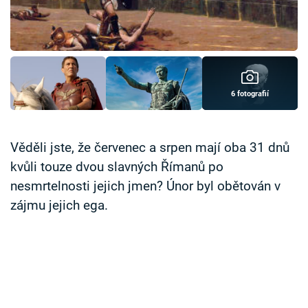
Časopis
Sledujte prima+
Přihlášení
6 fotografií
Sledujte nás
Věděli jste, že červenec a srpen mají oba 31 dnů
kvůli touze dvou slavných Římanů po
nesmrtelnosti jejich jmen? Únor byl obětován v
zájmu jejich ega.