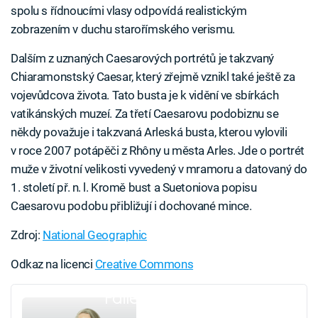
spolu s řídnoucími vlasy odpovídá realistickým
zobrazením v duchu starořímského verismu.
Dalším z uznaných Caesarových portrétů je takzvaný
Chiaramonstský Caesar, který zřejmě vznikl také ještě za
vojevůdcova života. Tato busta je k vidění ve sbírkách
vatikánských muzeí. Za třetí Caesarovu podobiznu se
někdy považuje i takzvaná Arleská busta, kterou vylovili
v roce 2007 potápěči z Rhôny u města Arles. Jde o portrét
muže v životní velikosti vyvedený v mramoru a datovaný do
1. století př. n. l. Kromě bust a Suetoniova popisu
Caesarovu podobu přibližují i dochované mince.
Zdroj:
National Geographic
Odkaz na licenci
Creative Commons
Failed to fetch