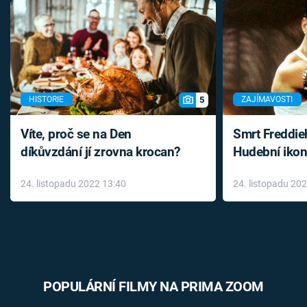
5
HISTORIE
ZAJÍMAVOSTI
Víte, proč se na Den
Smrt Freddie
díkůvzdání jí zrovna krocan?
Hudební ikon
až do konce 
24. listopadu 2022 13:40
24. listopadu 20
léky
POPULÁRNÍ FILMY NA PRIMA ZOOM