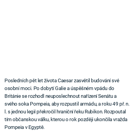
Posledních pět let života Caesar zasvětil budování své
osobní moci. Po dobytí Galie a úspěšném vpádu do
Británie se rozhodl neuposlechnout nařízení Senátu a
svého soka Pompeia, aby rozpustil armádu, a roku 49 př. n.
l. s jednou legií překročil hraniční řeku Rubikon. Rozpoutal
tím občanskou válku, kterou o rok později ukončila vražda
Pompeia v Egyptě.