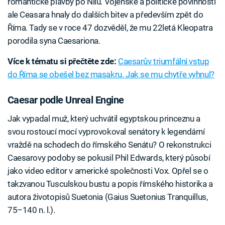
romantické plavby po Nilu. Vojenské a politické povinnosti
ale Ceasara hnaly do dalších bitev a především zpět do
Říma. Tady se v roce 47 dozvěděl, že mu 22letá Kleopatra
porodila syna Caesariona.
Více k tématu si přečtěte zde:
Caesarův triumfální vstup
do Říma se obešel bez masakru. Jak se mu chytře vyhnul?
Caesar podle Unreal Engine
Jak vypadal muž, který uchvátil egyptskou princeznu a
svou rostoucí mocí vyprovokoval senátory k legendární
vraždě na schodech do římského Senátu? O rekonstrukci
Caesarovy podoby se pokusil Phil Edwards, který působí
jako video editor v americké společnosti Vox. Opřel se o
takzvanou Tusculskou bustu a popis římského historika a
autora životopisů Suetonia (Gaius Suetonius Tranquillus,
75–140 n. l.).