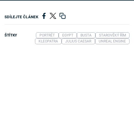
SDÍLEJTE ČLÁNEK
ŠTÍTKY
PORTRÉT
EGYPT
BUSTA
STAROVĚKÝ ŘÍM
KLEOPATRA
JULIUS CAESAR
UNREAL ENGINE