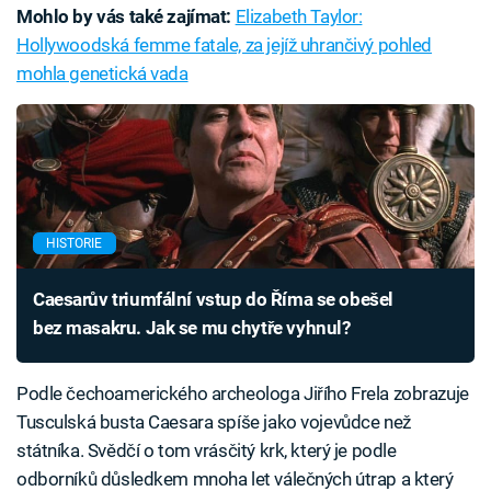
Mohlo by vás také zajímat:
Elizabeth Taylor:
Hollywoodská femme fatale, za jejíž uhrančivý pohled
mohla genetická vada
HISTORIE
Caesarův triumfální vstup do Říma se obešel
bez masakru. Jak se mu chytře vyhnul?
Podle čechoamerického archeologa Jiřího Frela zobrazuje
Tusculská busta Caesara spíše jako vojevůdce než
státníka. Svědčí o tom vrásčitý krk, který je podle
odborníků důsledkem mnoha let válečných útrap a který