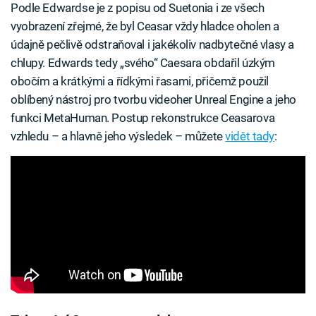
Podle Edwardse je z popisu od Suetonia i ze všech
vyobrazení zřejmé, že byl Ceasar vždy hladce oholen a
údajně pečlivě odstraňoval i jakékoliv nadbytečné vlasy a
chlupy. Edwards tedy „svého“ Caesara obdařil úzkým
obočím a krátkými a řídkými řasami, přičemž použil
oblíbený nástroj pro tvorbu videoher Unreal Engine a jeho
funkci MetaHuman. Postup rekonstrukce Ceasarova
vzhledu – a hlavně jeho výsledek – můžete
vidět tady
: