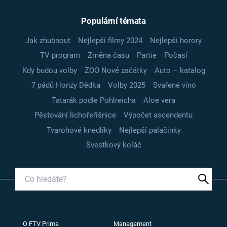
Populární témata
Jak zhubnout
Nejlepší filmy 2024
Nejlepší horory
TV program
Změna času
Partie
Počasí
Kdy budou volby
ZOO Nové začátky
Auto – katalog
7 pádů Honzy Dědka
Volby 2025
Svařené víno
Tatarák podle Pohlreicha
Aloe vera
Pěstování lichořeřišnice
Výpočet ascendentu
Tvarohové knedlíky
Nejlepší palačinky
Švestkový koláč
O FTV Prima
Management