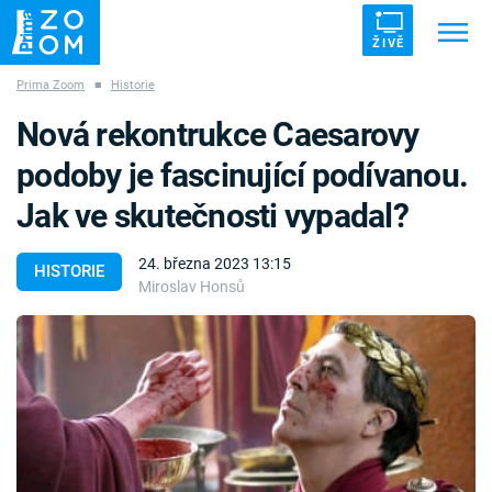
ŽIVĚ
Prima Zoom
■
Historie
Trendy:
ZRÁDCI
UFO
DRUHÁ SVĚTOVÁ VÁLKA
Nová rekontrukce Caesarovy
ZÁHADY
VETŘELCI DÁVNOVĚKU
podoby je fascinující podívanou.
Jak ve skutečnosti vypadal?
24. března 2023 13:15
HISTORIE
Miroslav Honsů
Témata
Témata
Pořady
TV Program