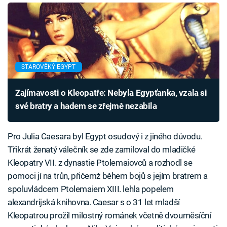
STAROVĚKÝ EGYPT
Zajímavosti o Kleopatře: Nebyla Egypťanka, vzala si
své bratry a hadem se zřejmě nezabila
Pro Julia Caesara byl Egypt osudový i z jiného důvodu.
Třikrát ženatý válečník se zde zamiloval do mladičké
Kleopatry VII. z dynastie Ptolemaiovců a rozhodl se
pomoci jí na trůn, přičemž během bojů s jejím bratrem a
spoluvládcem Ptolemaiem XIII. lehla popelem
alexandrijská knihovna. Caesar s o 31 let mladší
Kleopatrou prožil milostný románek včetně dvouměsíční