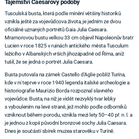
Tajemství Caesarovy podoby
Tusculská busta, která podle mínění většiny historiků
vznikla ještě za vojevůdcova života, je jedním ze dvou
oficiálně uznaných portrétů Gaia Julia Caesara.
Mramorovou bustu velkou 33 cm objevil Napoleonův bratr
Lucien v roce 1825 v ruinách antického města Tusculum
ležícího v Albanských vrších jihozápadně od Říma, aniž
tušil, že se jedná o portrét Julia Caesara.
Busta putovala na zámek Castello d'Aglie poblíž Turína,
kde v ní teprve v roce 1940 legenda italské archeologie a
historiografie Maurizio Borda rozpoznal slavného
vojevůdce. Busta, na níž je vidět nezvyklý tvar lebky
s vyboulením na levé straně, jež mohlo podle odborníků
vzniknout během porodu, vznikla mezi lety 50–40 př. n. l. a
je jednou z kopií původní bronzové sochy Julia Caesara.
Dnes je součástí sbírek muzea starověku v Turíně.