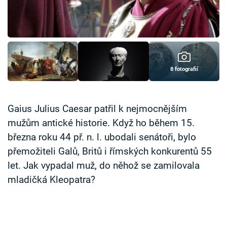
Časopis
Sledujte prima+
Přihlášení
8 fotografií
Sledujte nás
Gaius Julius Caesar patřil k nejmocnějším
mužům antické historie. Když ho během 15.
března roku 44 př. n. l. ubodali senátoři, bylo
přemožiteli Galů, Britů i římských konkurentů 55
let. Jak vypadal muž, do něhož se zamilovala
mladičká Kleopatra?