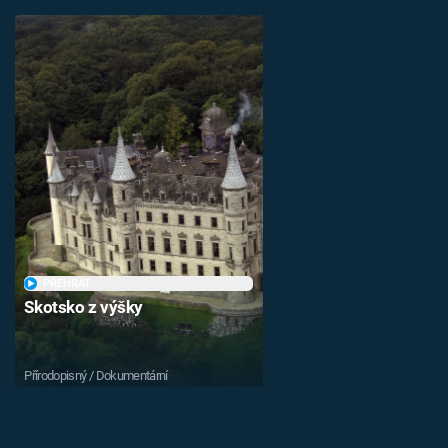
PŘEHRÁT
Skotsko z výšky
Přírodopisný / Dokumentární