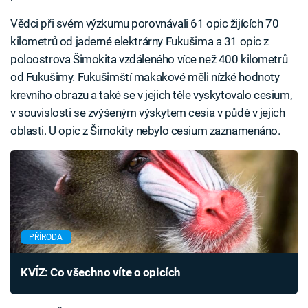
Vědci při svém výzkumu porovnávali 61 opic žijících 70
kilometrů od jaderné elektrárny Fukušima a 31 opic z
poloostrova Šimokita vzdáleného více než 400 kilometrů
od Fukušimy. Fukušimští makakové měli nízké hodnoty
krevního obrazu a také se v jejich těle vyskytovalo cesium,
v souvislosti se zvýšeným výskytem cesia v půdě v jejich
oblasti. U opic z Šimokity nebylo cesium zaznamenáno.
PŘÍRODA
KVÍZ: Co všechno víte o opicích