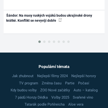
Šándor: Na masy ruských vojáků budou ukrajinské drony
krátké. Konflikt se nevyvíjí dobře
Populární témata
Jak zhubnout
Nejlepší filmy 2024
Nejlepší horory
TV program
Změna času
Partie
Počasí
Kdy budou volby
ZOO Nové začátky
Auto – katalog
7 pádů Honzy Dědka
Volby 2025
Svařené víno
Tatarák podle Pohlreicha
Aloe vera