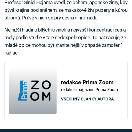
Profesor Šiniči Hajama uvedl, že během japonské zimy, kdy
bývá krajina pod sněhem, se makakové živí pupeny a kůrou
stromů. Právě v nich se prý cesium hromadí.
Nejnižší hladinu bílých krvinek a nejvyšší koncentraci cesia
měly podle studie v těle nedospělé opice. To naznačuje, že
mladé opice mohou být zranitelnější v případě zamoření
radiací.
redakce Prima Zoom
redakce magazínu Prima Zoom
VŠECHNY ČLÁNKY AUTORA