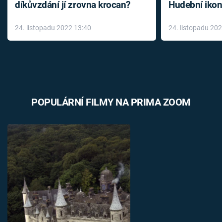
díkůvzdání jí zrovna krocan?
Hudební ikon
až do konce 
24. listopadu 2022 13:40
24. listopadu 20
léky
POPULÁRNÍ FILMY NA PRIMA ZOOM