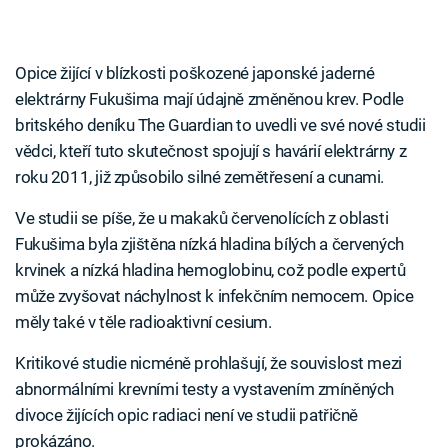
Opice žijící v blízkosti poškozené japonské jaderné
elektrárny Fukušima mají údajně změněnou krev. Podle
britského deníku The Guardian to uvedli ve své nové studii
vědci, kteří tuto skutečnost spojují s havárií elektrárny z
roku 2011, již způsobilo silné zemětřesení a cunami.
Ve studii se píše, že u makaků červenolících z oblasti
Fukušima byla zjištěna nízká hladina bílých a červených
krvinek a nízká hladina hemoglobinu, což podle expertů
může zvyšovat náchylnost k infekčním nemocem. Opice
měly také v těle radioaktivní cesium.
Kritikové studie nicméně prohlašují, že souvislost mezi
abnormálními krevními testy a vystavením zmíněných
divoce žijících opic radiaci není ve studii patřičně
prokázáno.