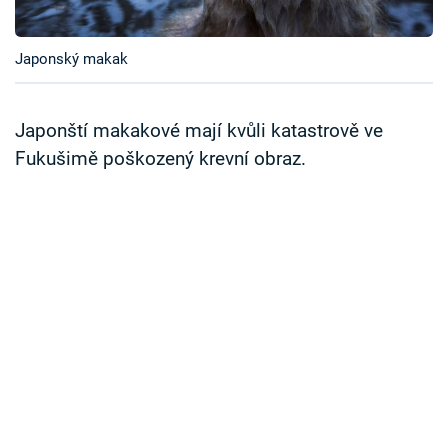
Časopis
Japonský makak
Sledujte prima+
Přihlášení
Japonští makakové mají kvůli katastrově ve
Fukušimě poškozený krevní obraz.
Sledujte nás