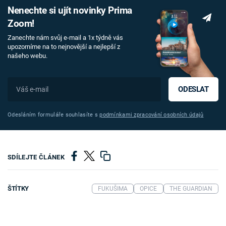
Nenechte si ujít novinky Prima
Zoom!
Zanechte nám svůj e-mail a 1x týdně vás
upozorníme na to nejnovější a nejlepší z
našeho webu.
ODESLAT
Odesláním formuláře souhlasíte s
podmínkami zpracování osobních údajů
SDÍLEJTE ČLÁNEK
ŠTÍTKY
FUKUŠIMA
OPICE
THE GUARDIAN