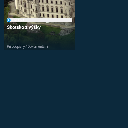
PŘEHRÁT
Skotsko z výšky
Přírodopisný / Dokumentární