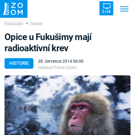
ŽIVĚ
Prima Zoom
■
Historie
Trendy:
ZRÁDCI
UFO
DRUHÁ SVĚTOVÁ VÁLKA
Opice u Fukušimy mají
ZÁHADY
VETŘELCI DÁVNOVĚKU
radioaktivní krev
28. července 2014 06:00
HISTORIE
redakce Prima Zoom
Témata
Témata
Pořady
TV Program