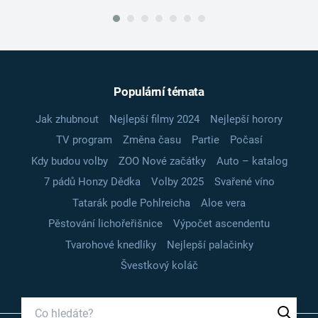
Populární témata
Jak zhubnout
Nejlepší filmy 2024
Nejlepší horory
TV program
Změna času
Partie
Počasí
Kdy budou volby
ZOO Nové začátky
Auto – katalog
7 pádů Honzy Dědka
Volby 2025
Svařené víno
Tatarák podle Pohlreicha
Aloe vera
Pěstování lichořeřišnice
Výpočet ascendentu
Tvarohové knedlíky
Nejlepší palačinky
Švestkový koláč