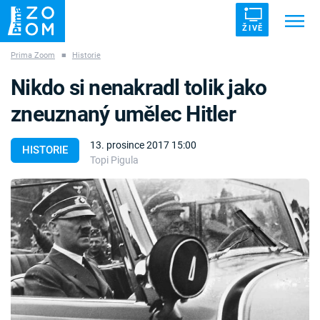
ŽIVĚ
Prima Zoom
■
Historie
Trendy:
ZRÁDCI
UFO
DRUHÁ SVĚTOVÁ VÁLKA
Nikdo si nenakradl tolik jako
ZÁHADY
VETŘELCI DÁVNOVĚKU
zneuznaný umělec Hitler
13. prosince 2017 15:00
HISTORIE
Topi Pigula
Témata
Témata
Pořady
TV Program