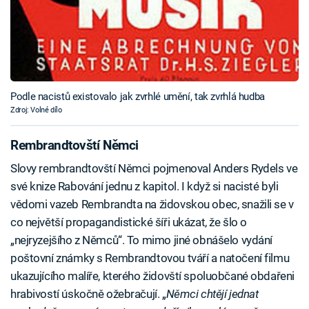
Podle nacistů existovalo jak zvrhlé umění, tak zvrhlá hudba
Zdroj: Volné dílo
Rembrandtovští Němci
Slovy rembrandtovští Němci pojmenoval Anders Rydels ve
své knize Rabování jednu z kapitol. I když si nacisté byli
vědomi vazeb Rembrandta na židovskou obec, snažili se v
co největší propagandistické šíři ukázat, že šlo o
„nejryzejšího z Němců“. To mimo jiné obnášelo vydání
poštovní známky s Rembrandtovou tváří a natočení filmu
ukazujícího malíře, kterého židovští spoluobčané obdařeni
hrabivostí úskočně ožebračují. „
Němci chtějí jednat