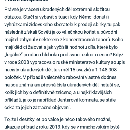
Právně je vrácení ukradených děl extrémně složitou
otázkou. Stačí si vybavit situaci, kdy Němci donutili
výhrůžkami židovského sběratele k prodeji sbírky, tu pak
následně získali Sověti jako válečnkou kořist a původní
majitel zahynul v některém z koncentračních táborů. Koho
mají dědici žalovat a jak vyčíslit hodnotu díla, které bylo
„legálně“ prodáno hluboko pod svou reálnou cenou? Když
v roce 2008 vypracovalo ruské ministerstvo kultury soupis
nacisty ukradených děl, tak měl 15 svazků a 1 148 908
položek. V případě válečného rabování vlastně dodnes
nejsou známá ani přesná čísla ukradených děl, netuší se,
kolik jich bylo definitivně zničeno, a u nejkřiklavějších
příkladů, jako je například Jantarová komnata, se stále
čeká za jejich zázračné objevení.
To, že i desítky let po válce je něco takového možné,
ukazuje případ z roku 2013, kdy se v mnichovském bytě