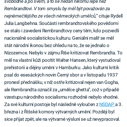
svobodně a po svém, a to se nedaří nikomu lépe než
Rembrandtovi. V tom smyslu by měl být považován za
nejněmečtějšího ze všech německých umělců,
“ cituje Rydell
Julia Langbehna. Součástí rembrandtovského povědomí
se stalo i zavedení Rembrandtovy ceny těm, kdo pozvedli
nacionálně socialistickou kulturu. Geniální malíř se měl
stát národní ikonou bez ohledu na to, že se jednalo o
Nizozemce. Nebylo v zájmu Říše kritizovat Rembrandta. To
měl na vlastní kůži pocítit Walter Hansen, který vystudoval
prehistorii a dějiny umění v Hamburku. Jako kulturní kritik
psal do esesáckých novin Černý sbor a v listopadu 1937
pronesl přednášku, v níž ostře kritizoval nejen van Gogha,
ale Rembrandta označil za „umělce ghetta“, což v případě
vzestupu národního socialismu rozhodně nebylo vhodné.
Za své kulturní postoje byl následně vyloučen z
NSDAP
a 3.
března i z Říšské komory výtvarných umění. Později byl
sice přijat zpět, ale na výtvarné výsluní se už nevypracoval.