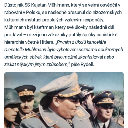
Důstojník SS Kajetan Mühlmann, který se velmi osvědčil v
rabování v Polsku, se následně přesunul do nizozemských
kulturních institucí proslulých vzácnými exponáty.
Mühlmann byl kšeftman, který své úlovky následně dál
prodával – mezi jeho zákazníky patřily špičky nacistické
hierarchie včetně Hitlera. „
Prvním z úkolů kanceláře
Dienstelle Mühlmann bylo vyhotovení seznamu soukromých
uměleckých sbírek, které bylo možné zkonfiskovat nebo
získat nějakým jiným způsobem,
“ píše Rydell.