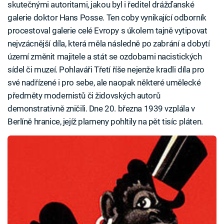
skutečnými autoritami, jakou byl i ředitel drážďanské
galerie doktor Hans Posse. Ten coby vynikající odborník
procestoval galerie celé Evropy s úkolem tajně vytipovat
nejvzácnější díla, která měla následně po zabrání a dobytí
území změnit majitele a stát se ozdobami nacistických
sídel či muzeí. Pohlaváři Třetí říše nejenže kradli díla pro
své nadřízené i pro sebe, ale naopak některé umělecké
předměty modernistů či židovských autorů
demonstrativně zničili. Dne 20. března 1939 vzplála v
Berlíně hranice, jejíž plameny pohltily na pět tisíc pláten.