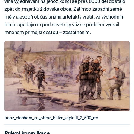
vlna vyjednávání, na jehož konci se přes 8000 děl dostalo
zpět do majetku židovské obce. Zatímco západní země
měly alespoň občas snahu artefakty vrátit, ve východním
bloku spadajícím pod sovětský vliv se problém vyřešil
mnohem přímější cestou – zestátněním.
franz_eichhors_za_obraz_hitler_zaplatil_2_500_rm
Právní komplikace