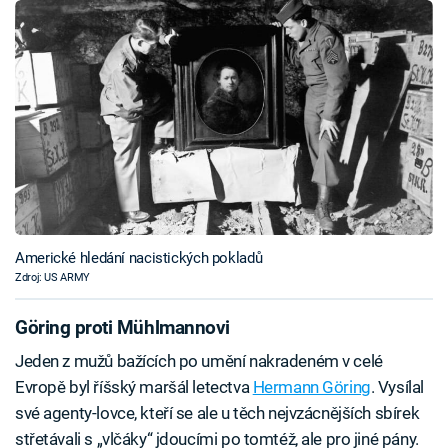
Americké hledání nacistických pokladů
Zdroj: US ARMY
Göring proti Mühlmannovi
Jeden z mužů bažících po umění nakradeném v celé
Evropě byl říšský maršál letectva
Hermann Göring
. Vysílal
své agenty-lovce, kteří se ale u těch nejvzácnějších sbírek
střetávali s „vlčáky“ jdoucími po tomtéž, ale pro jiné pány.