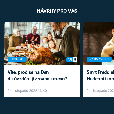
NÁVRHY PRO VÁS
5
HISTORIE
ZAJÍMAVOSTI
Víte, proč se na Den
Smrt Freddie
díkůvzdání jí zrovna krocan?
Hudební ikon
až do konce 
24. listopadu 2022 13:40
24. listopadu 20
léky