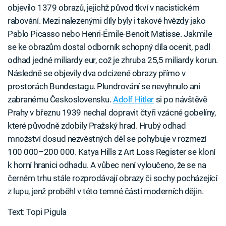
objevilo 1379 obrazů, jejichž původ tkví v nacistickém
rabování. Mezi nalezenými díly byly i takové hvězdy jako
Pablo Picasso nebo Henri-Émile-Benoit Matisse. Jakmile
se ke obrazům dostal odborník schopný díla ocenit, padl
odhad jedné miliardy eur, což je zhruba 25,5 miliardy korun.
Následně se objevily dva odcizené obrazy přímo v
prostorách Bundestagu. Plundrování se nevyhnulo ani
zabranému Československu.
Adolf Hitler
si po návštěvě
Prahy v březnu 1939 nechal dopravit čtyři vzácné gobelíny,
které původně zdobily Pražský hrad. Hrubý odhad
množství dosud nezvěstných děl se pohybuje v rozmezí
100 000–200 000. Katya Hills z Art Loss Register se kloní
k horní hranici odhadu. A vůbec není vyloučeno, že se na
černém trhu stále rozprodávají obrazy či sochy pocházející
z lupu, jenž proběhl v této temné části moderních dějin.
Text: Topi Pigula