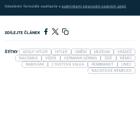
Odesláním formuláře souhlasíte s
podmínkami zpracování osobních údajů
SDÍLEJTE ČLÁNEK
ŠTÍTKY
ADOLF HITLER
HITLER
UMĚNÍ
MUZEUM
KRÁDEŽ
NACISMUS
VÍDEŇ
HERMANN GÖRING
ŽIDÉ
NĚMCI
RABOVÁNÍ
2 SVĚTOVÁ VÁLKA
REMBRANDT
LINEC
NACISTICKÉ NĚMECKO