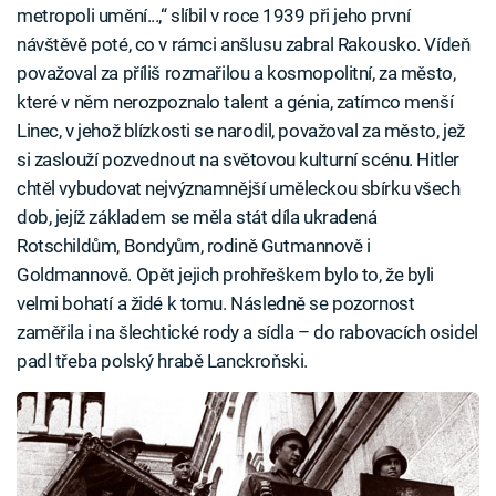
metropoli umění...,“ slíbil v roce 1939 při jeho první
návštěvě poté, co v rámci anšlusu zabral Rakousko. Vídeň
považoval za příliš rozmařilou a kosmopolitní, za město,
které v něm nerozpoznalo talent a génia, zatímco menší
Linec, v jehož blízkosti se narodil, považoval za město, jež
si zaslouží pozvednout na světovou kulturní scénu. Hitler
chtěl vybudovat nejvýznamnější uměleckou sbírku všech
dob, jejíž základem se měla stát díla ukradená
Rotschildům, Bondyům, rodině Gutmannově i
Goldmannově. Opět jejich prohřeškem bylo to, že byli
velmi bohatí a židé k tomu. Následně se pozornost
zaměřila i na šlechtické rody a sídla – do rabovacích osidel
padl třeba polský hrabě Lanckroňski.