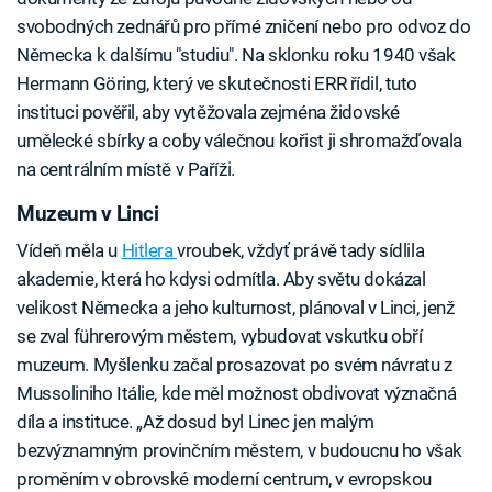
svobodných zednářů pro přímé zničení nebo pro odvoz do
Německa k dalšímu "studiu". Na sklonku roku 1940 však
Hermann Göring, který ve skutečnosti ERR řídil, tuto
instituci pověřil, aby vytěžovala zejména židovské
umělecké sbírky a coby válečnou kořist ji shromažďovala
na centrálním místě v Paříži.
Muzeum v Linci
Vídeň měla u
Hitlera
vroubek, vždyť právě tady sídlila
akademie, která ho kdysi odmítla. Aby světu dokázal
velikost Německa a jeho kulturnost, plánoval v Linci, jenž
se zval führerovým městem, vybudovat vskutku obří
muzeum. Myšlenku začal prosazovat po svém návratu z
Mussoliniho Itálie, kde měl možnost obdivovat význačná
díla a instituce. „Až dosud byl Linec jen malým
bezvýznamným provinčním městem, v budoucnu ho však
proměním v obrovské moderní centrum, v evropskou