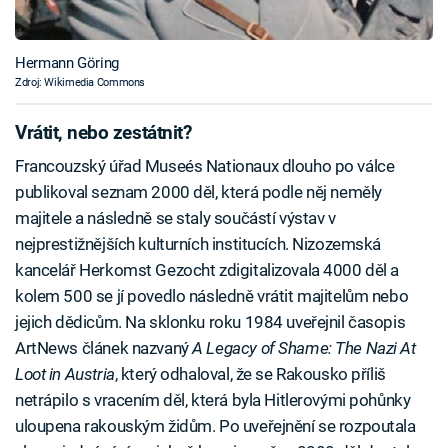
Hermann Göring
Zdroj: Wikimedia Commons
Vrátit, nebo zestátnit?
Francouzský úřad Museés Nationaux dlouho po válce
publikoval seznam 2000 děl, která podle něj neměly
majitele a následně se staly součástí výstav v
nejprestižnějších kulturních institucích. Nizozemská
kancelář Herkomst Gezocht zdigitalizovala 4000 děl a
kolem 500 se jí povedlo následně vrátit majitelům nebo
jejich dědicům. Na sklonku roku 1984 uveřejnil časopis
ArtNews článek nazvaný
A Legacy of Shame: The Nazi At
Loot in Austria
, který odhaloval, že se Rakousko příliš
netrápilo s vracením děl, která byla Hitlerovými pohůnky
uloupena rakouským židům. Po uveřejnění se rozpoutala