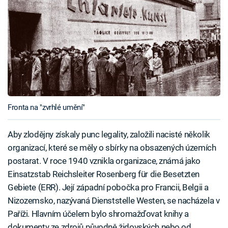
Fronta na "zvrhlé umění"
Aby zlodějny získaly punc legality, založili nacisté několik
organizací, které se měly o sbírky na obsazených územích
postarat. V roce 1940 vznikla organizace, známá jako
Einsatzstab Reichsleiter Rosenberg für die Besetzten
Gebiete (ERR). Její západní pobočka pro Francii, Belgii a
Nizozemsko, nazývaná Dienststelle Westen, se nacházela v
Paříži. Hlavním účelem bylo shromažďovat knihy a
dokumenty ze zdrojů původně židovských nebo od