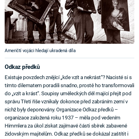
Američtí vojáci hledají ukradená díla
Odkaz předků
Existuje povzdech znějící „kde vzít a nekrást“? Nacisté si s
tímto dilematem poradili snadno, prostě ho transformovali
do „vzít a krást“. Soupisy uměleckých děl mající přejít pod
správu Třetí říše vznikaly dokonce před zabráním zemí v
nichž byly deponovány. Organizace Odkaz předků –
organizace založená roku 1937 – měla pod vedením
Himmlera za úkol získat zajímavé části sbírek zabavené
židovským majitelům. Odkaz předků se dokázal zaštítit i