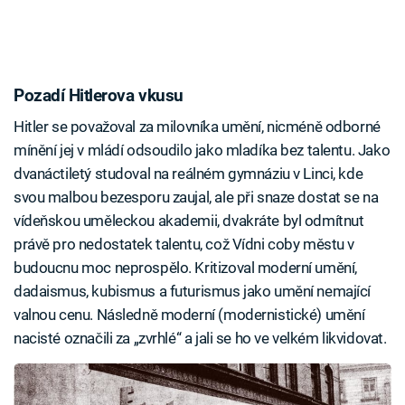
Pozadí Hitlerova vkusu
Hitler se považoval za milovníka umění, nicméně odborné
mínění jej v mládí odsoudilo jako mladíka bez talentu. Jako
dvanáctiletý studoval na reálném gymnáziu v Linci, kde
svou malbou bezesporu zaujal, ale při snaze dostat se na
vídeňskou uměleckou akademii, dvakráte byl odmítnut
právě pro nedostatek talentu, což Vídni coby městu v
budoucnu moc neprospělo. Kritizoval moderní umění,
dadaismus, kubismus a futurismus jako umění nemající
valnou cenu. Následně moderní (modernistické) umění
nacisté označili za „zvrhlé“ a jali se ho ve velkém likvidovat.