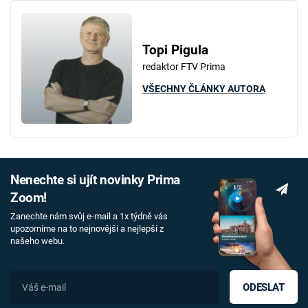
Topi Pigula
redaktor FTV Prima
VŠECHNY ČLÁNKY AUTORA
Nenechte si ujít novinky Prima
Zoom!
Zanechte nám svůj e-mail a 1x týdně vás
upozorníme na to nejnovější a nejlepší z
našeho webu.
ODESLAT