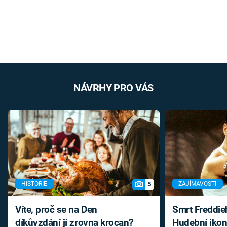
NÁVRHY PRO VÁS
5
HISTORIE
ZAJÍMAVOSTI
Víte, proč se na Den
Smrt Freddie
díkůvzdání jí zrovna krocan?
Hudební ikon