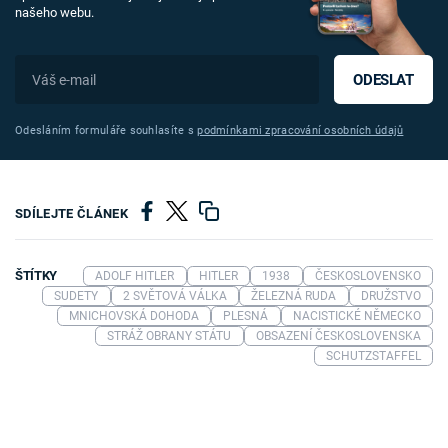
našeho webu.
ODESLAT
Odesláním formuláře souhlasíte s
podmínkami zpracování osobních údajů
SDÍLEJTE ČLÁNEK
ŠTÍTKY
ADOLF HITLER
HITLER
1938
ČESKOSLOVENSKO
SUDETY
2 SVĚTOVÁ VÁLKA
ŽELEZNÁ RUDA
DRUŽSTVO
MNICHOVSKÁ DOHODA
PLESNÁ
NACISTICKÉ NĚMECKO
STRÁŽ OBRANY STÁTU
OBSAZENÍ ČESKOSLOVENSKA
SCHUTZSTAFFEL