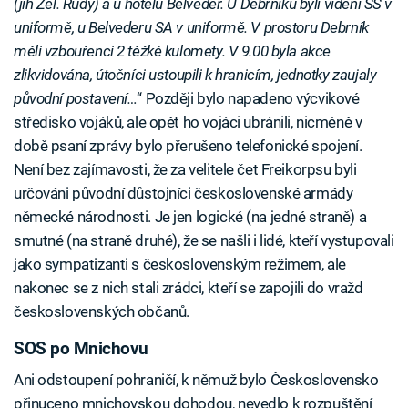
(jih Žel. Rudy) a u hotelu Belveder. U Debrníku byli viděni SS v
uniformě, u Belvederu SA v uniformě. V prostoru Debrník
měli vzbouřenci 2 těžké kulomety. V 9.00 byla akce
zlikvidována, útočníci ustoupili k hranicím, jednotky zaujaly
původní postavení…
“ Později bylo napadeno výcvikové
středisko vojáků, ale opět ho vojáci ubránili, nicméně v
době psaní zprávy bylo přerušeno telefonické spojení.
Není bez zajímavosti, že za velitele čet Freikorpsu byli
určováni původní důstojníci československé armády
německé národnosti. Je jen logické (na jedné straně) a
smutné (na straně druhé), že se našli i lidé, kteří vystupovali
jako sympatizanti s československým režimem, ale
nakonec se z nich stali zrádci, kteří se zapojili do vražd
československých občanů.
SOS po Mnichovu
Ani odstoupení pohraničí, k němuž bylo Československo
přinuceno mnichovskou dohodou, nevedlo k rozpuštění