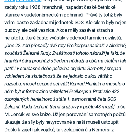
začaly roku 1938 intenzivněji napadat české četnické
stanice v sudetoněmeckém pohraničí. Právě ty totiž byly
velmi často základnami jednotek SOS. Ale cílem byly nejen
budovy, ale celé vesnice. Akce měly zasévat strach a
nejistotu, které často vyústily v odchod tamních civilistů.
„
Dne 22. září přepadly dvě roty Freikorpsu nádraží v Albětíně,
součásti Železné Rudy. Zvláštností tohoto nádraží je fakt, že
hraniční čára prochází středem nádraží a oběma státům tak
patří i v současné době polovina objektu. Samotný přepad
vzhledem ke skutečnosti, že se jednalo o akci většího
rozsahu, musel osobně schválit Konrad Henlein a muselo o
něm být informováno velitelství Freikorpsu. Proti síle 422
ozbrojených henleinovců stála 1. samostatná četa SOS
Železná Ruda tvořená třemi družstvy v počtu 43 mužů
,“ píše
M. Jenčík ve své knize. Už jen porovnání samotných počtů
ukazuje, že síly byly nevyrovnané a naši museli ustoupit.
Došlo k zajetí jak vojáků, tak železničářů a Němci si z