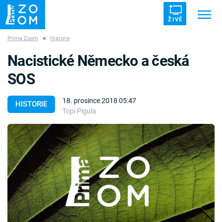
ŽIVĚ
Prima Zoom
■
Historie
Trendy:
ZRÁDCI
UFO
DRUHÁ SVĚTOVÁ VÁLKA
Nacistické Německo a česká
ZÁHADY
VETŘELCI DÁVNOVĚKU
SOS
18. prosince 2018 05:47
HISTORIE
Topi Pigula
Témata
Témata
Pořady
TV Program