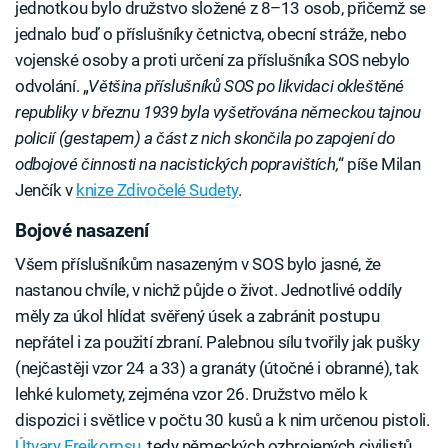
jednotkou bylo družstvo složené z 8–13 osob, přičemž se
jednalo buď o příslušníky četnictva, obecní stráže, nebo
vojenské osoby a proti určení za příslušníka SOS nebylo
odvolání. „
Většina příslušníků SOS po likvidaci okleštěné
republiky v březnu 1939 byla vyšetřována německou tajnou
policií (gestapem) a část z nich skončila po zapojení do
odbojové činnosti na nacistických popravištích,
“ píše Milan
Jenčík v
knize Zdivočelé Sudety
.
Bojové nasazení
Všem příslušníkům nasazeným v SOS bylo jasné, že
nastanou chvíle, v nichž půjde o život. Jednotlivé oddíly
měly za úkol hlídat svěřený úsek a zabránit postupu
nepřátel i za použití zbraní. Palebnou sílu tvořily jak pušky
(nejčastěji vzor 24 a 33) a granáty (útočné i obranné), tak
lehké kulomety, zejména vzor 26. Družstvo mělo k
dispozici i světlice v počtu 30 kusů a k nim určenou pistoli.
Útvary Freikorpsu,
tedy německých ozbrojených civilistů,