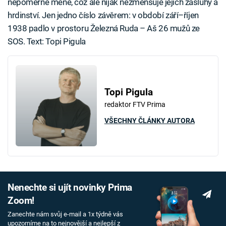
nepoměrně méně, což ale nijak nezmenšuje jejich zásluhy a
hrdinství. Jen jedno číslo závěrem: v období září–říjen
1938 padlo v prostoru Železná Ruda – Aš 26 mužů ze
SOS. Text: Topi Pigula
Topi Pigula
redaktor FTV Prima
VŠECHNY ČLÁNKY AUTORA
Nenechte si ujít novinky Prima
Zoom!
Zanechte nám svůj e-mail a 1x týdně vás
upozorníme na to nejnovější a nejlepší z