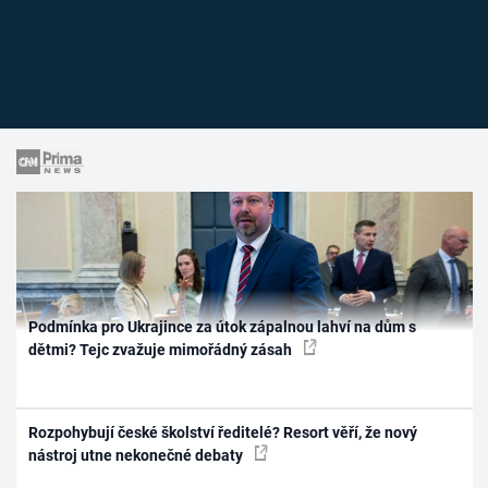
Podmínka pro Ukrajince za útok zápalnou lahví na dům s
dětmi? Tejc zvažuje mimořádný zásah
Rozpohybují české školství ředitelé? Resort věří, že nový
nástroj utne nekonečné debaty