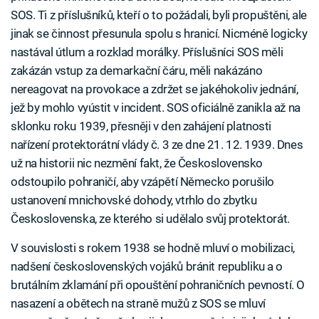
SOS. Ti z příslušníků, kteří o to požádali, byli propuštěni, ale
jinak se činnost přesunula spolu s hranicí. Nicméně logicky
nastával útlum a rozklad morálky. Příslušníci SOS měli
zakázán vstup za demarkační čáru, měli nakázáno
nereagovat na provokace a zdržet se jakéhokoliv jednání,
jež by mohlo vyústit v incident. SOS oficiálně zanikla až na
sklonku roku 1939, přesněji v den zahájení platnosti
nařízení protektorátní vlády č. 3 ze dne 21. 12. 1939. Dnes
už na historii nic nezmění fakt, že Československo
odstoupilo pohraničí, aby vzápětí Německo porušilo
ustanovení mnichovské dohody, vtrhlo do zbytku
Československa, ze kterého si udělalo svůj protektorát.
V souvislosti s rokem 1938 se hodně mluví o mobilizaci,
nadšení československých vojáků bránit republiku a o
brutálním zklamání při opouštění pohraničních pevností. O
nasazení a obětech na straně mužů z SOS se mluví