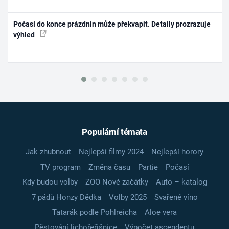
Počasí do konce prázdnin může překvapit. Detaily prozrazuje
výhled
Populární témata
Jak zhubnout
Nejlepší filmy 2024
Nejlepší horory
TV program
Změna času
Partie
Počasí
Kdy budou volby
ZOO Nové začátky
Auto – katalog
7 pádů Honzy Dědka
Volby 2025
Svařené víno
Tatarák podle Pohlreicha
Aloe vera
Pěstování lichořeřišnice
Výpočet ascendentu