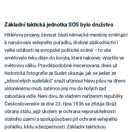
Základní taktická jednotka SOS bylo družstvo
Hitlerovy projevy, činnost části německé menšiny směřující
k narušování veřejného pořádku, drobné záškodnictví i
velké události na evropské politické scéně – to vše
směřovalo řeku dějin do koryta, které nakonec vyústilo ve
světovou válku. Pravděpodobně inscenovaná, dnes už
historická fotografie ze Sudet ukazuje, jak se jeden ze
„zdivočelých sudeťáků“ snaží uříznout hlavu pilou na dřevo
skloněnému muži, zatímco jiný mu do holých zad
zabodává vidle. Není divu, že vládním nařízením republiky
Československé ze dne 23. října 1936 se zřizuje Stráž
obrany státu, jejíž úkolem je ochrana neporušitelnosti
státního území a spolupůsobení při ochraně veřejného
pořádku, klidu a bezpečnosti. Základní taktickou