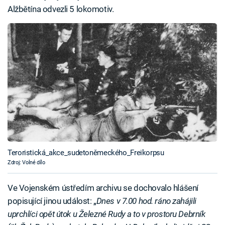
Alžbětína odvezli 5 lokomotiv.
Teroristická_akce_sudetoněmeckého_Freikorpsu
Zdroj: Volné dílo
Ve Vojenském ústředím archivu se dochovalo hlášení
popisující jinou událost: „
Dnes v 7.00 hod. ráno zahájili
uprchlíci opět útok u Železné Rudy a to v prostoru Debrník