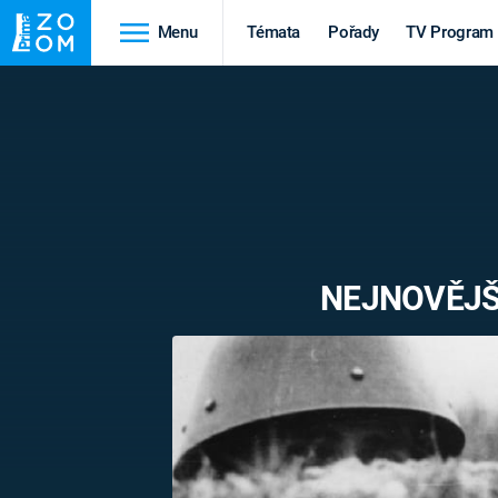
Menu
Témata
Pořady
TV Program
Cestování
Historie
HRADY A ZÁMKY
VIKINGOVÉ
HEDVÁBNÁ STEZKA
EPIDEMIE A
PANDEMIE
PŘÍRODA
NEJNOVĚJŠÍ
STAROVĚKÝ EGYPT
Druhá
Výročí
světová válka