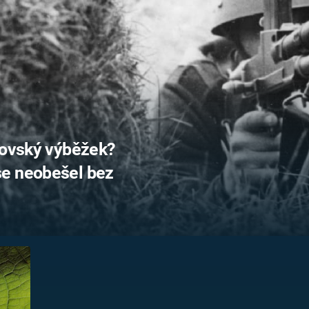
FILMY VERS
REALITA
UFO A
MIMOZEMŠŤANÉ
HORORY VE
REALITA
UTAJENÉ PŘÍBĚHY
ČESKÝCH DĚJIN
OPTICKÉ ILU
KLAMY
ALTERNATIVNÍ
HISTORIE
novský výběžek?
se neobešel bez