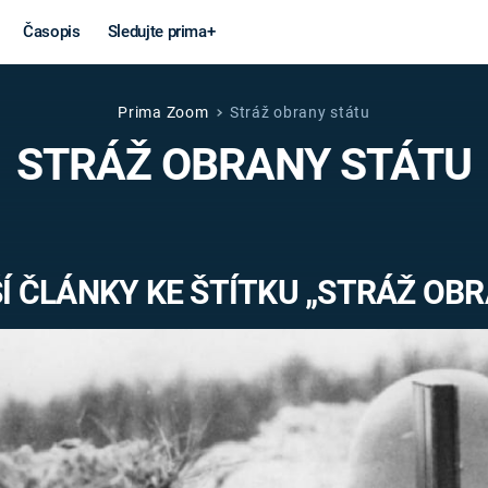
Časopis
Sledujte prima+
Prima Zoom
Stráž obrany státu
Věda a
Války
STRÁŽ OBRANY STÁTU
technika
STUDENÁ V
KORONAVIRUS
VÁLKA VE
VIETNAMU
VESMÍR
 ČLÁNKY KE ŠTÍTKU „STRÁŽ OBR
VÁLEČNÉ FI
MARS
SERIÁLY
Záhady a
Zajímav
konspirace