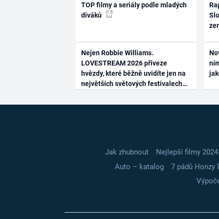
TOP filmy a seriály podle mladých
Rap
diváků
Slo
ze
Nejen Robbie Williams.
No
LOVESTREAM 2026 přiveze
ním
hvězdy, které běžně uvidíte jen na
ja
největších světových festivalech
Jak zhubnout
Nejlepší filmy 2024
Auto – katalog
7 pádů Honzy 
Výpoče