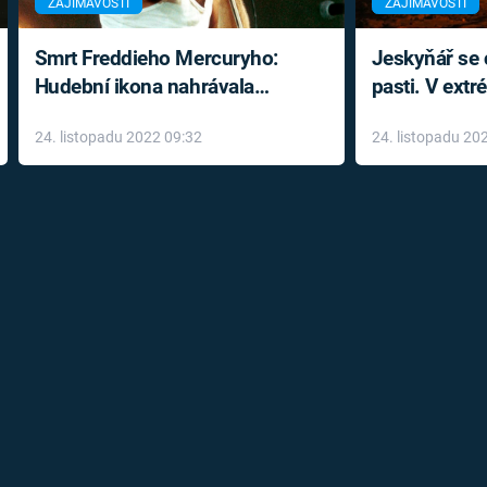
ZAJÍMAVOSTI
ZAJÍMAVOSTI
Smrt Freddieho Mercuryho:
Jeskyňář se c
Hudební ikona nahrávala
pasti. V ext
až do konce života a odmítala
prožil noční
24. listopadu 2022 09:32
24. listopadu 20
léky
klaustrofobi