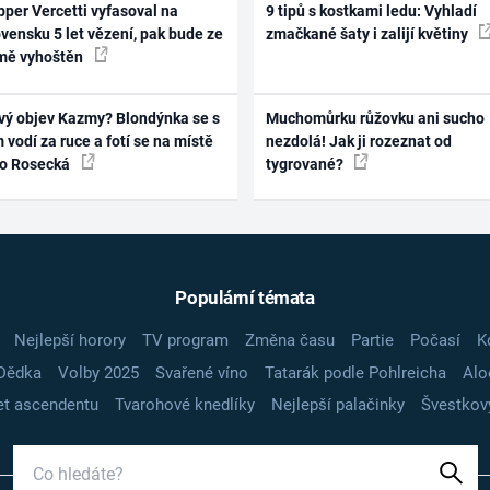
per Vercetti vyfasoval na
9 tipů s kostkami ledu: Vyhladí
vensku 5 let vězení, pak bude ze
zmačkané šaty i zalijí květiny
mě vyhoštěn
vý objev Kazmy? Blondýnka se s
Muchomůrku růžovku ani sucho
 vodí za ruce a fotí se na místě
nezdolá! Jak ji rozeznat od
ko Rosecká
tygrované?
Populární témata
Nejlepší horory
TV program
Změna času
Partie
Počasí
K
Dědka
Volby 2025
Svařené víno
Tatarák podle Pohlreicha
Alo
t ascendentu
Tvarohové knedlíky
Nejlepší palačinky
Švestkov