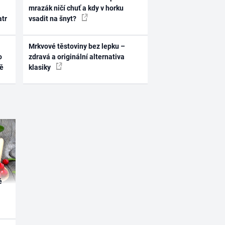
mrazák ničí chuť a kdy v horku
atr
vsadit na šnyt?
Mrkvové těstoviny bez lepku –
o
zdravá a originální alternativa
ně
klasiky
é