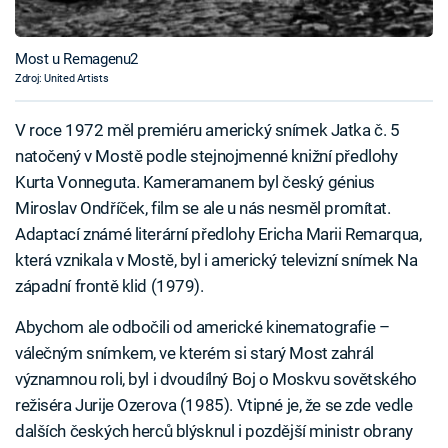
Most u Remagenu2
Zdroj: United Artists
V roce 1972 měl premiéru americký snímek Jatka č. 5
natočený v Mostě podle stejnojmenné knižní předlohy
Kurta Vonneguta. Kameramanem byl český génius
Miroslav Ondříček, film se ale u nás nesměl promítat.
Adaptací známé literární předlohy Ericha Marii Remarqua,
která vznikala v Mostě, byl i americký televizní snímek Na
západní frontě klid (1979).
Abychom ale odbočili od americké kinematografie –
válečným snímkem, ve kterém si starý Most zahrál
významnou roli, byl i dvoudílný Boj o Moskvu sovětského
režiséra Jurije Ozerova (1985). Vtipné je, že se zde vedle
dalších českých herců blýsknul i pozdější ministr obrany