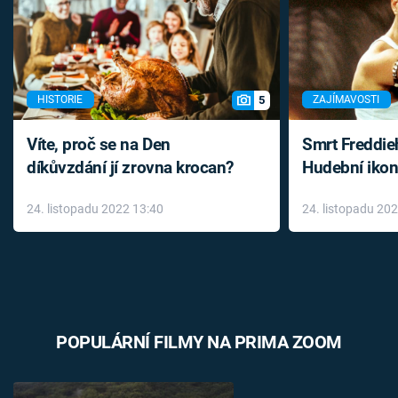
5
HISTORIE
ZAJÍMAVOSTI
Víte, proč se na Den
Smrt Freddie
díkůvzdání jí zrovna krocan?
Hudební ikon
až do konce 
24. listopadu 2022 13:40
24. listopadu 20
léky
POPULÁRNÍ FILMY NA PRIMA ZOOM