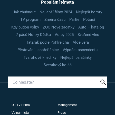
Populární témata
Jak zhubnout
Nejlepší filmy 2024
Nejlepší horory
TV program
Změna času
Partie
Počasí
Kdy budou volby
ZOO Nové začátky
Auto – katalog
7 pádů Honzy Dědka
Volby 2025
Svařené víno
Tatarák podle Pohlreicha
Aloe vera
Pěstování lichořeřišnice
Výpočet ascendentu
Tvarohové knedlíky
Nejlepší palačinky
Švestkový koláč
O FTV Prima
Management
Volná místa
Press