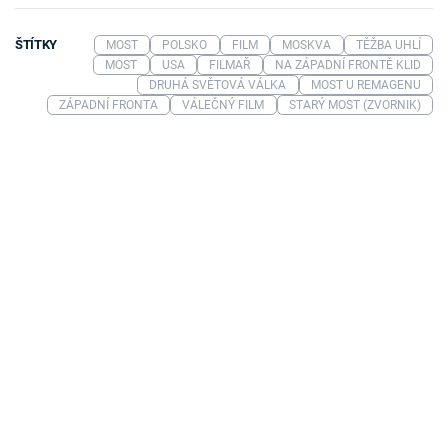
ŠTÍTKY
MOST
POLSKO
FILM
MOSKVA
TĚŽBA UHLÍ
MOST
USA
FILMAŘ
NA ZÁPADNÍ FRONTĚ KLID
DRUHÁ SVĚTOVÁ VÁLKA
MOST U REMAGENU
ZÁPADNÍ FRONTA
VÁLEČNÝ FILM
STARÝ MOST (ZVORNIK)