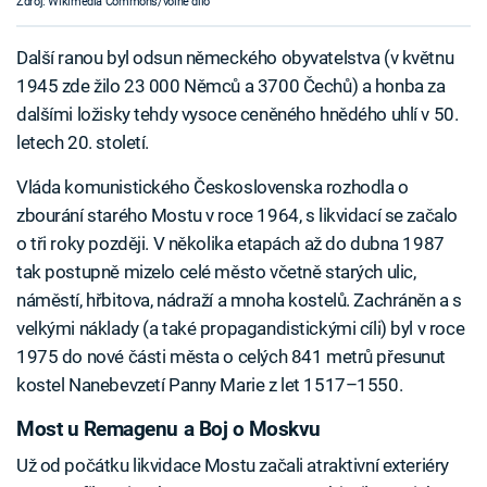
Zdroj: Wikimedia Commons/volné dílo
Další ranou byl odsun německého obyvatelstva (v květnu
1945 zde žilo 23 000 Němců a 3700 Čechů) a honba za
dalšími ložisky tehdy vysoce ceněného hnědého uhlí v 50.
letech 20. století.
Vláda komunistického Československa rozhodla o
zbourání starého Mostu v roce 1964, s likvidací se začalo
o tři roky později. V několika etapách až do dubna 1987
tak postupně mizelo celé město včetně starých ulic,
náměstí, hřbitova, nádraží a mnoha kostelů. Zachráněn a s
velkými náklady (a také propagandistickými cíli) byl v roce
1975 do nové části města o celých 841 metrů přesunut
kostel Nanebevzetí Panny Marie z let 1517–1550.
Most u Remagenu a Boj o Moskvu
Už od počátku likvidace Mostu začali atraktivní exteriéry