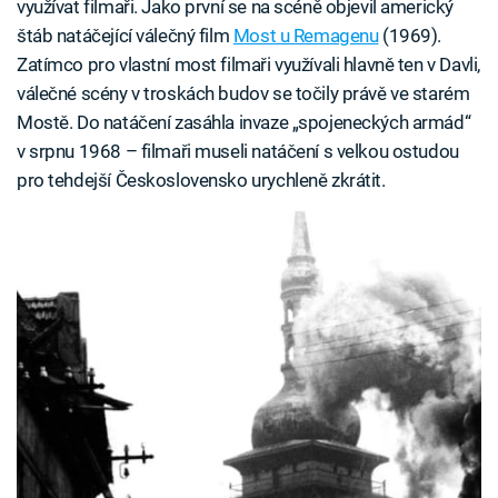
využívat filmaři. Jako první se na scéně objevil americký
štáb natáčející válečný film
Most u Remagenu
(1969).
Zatímco pro vlastní most filmaři využívali hlavně ten v Davli,
válečné scény v troskách budov se točily právě ve starém
Mostě. Do natáčení zasáhla invaze „spojeneckých armád“
v srpnu 1968 – filmaři museli natáčení s velkou ostudou
pro tehdejší Československo urychleně zkrátit.