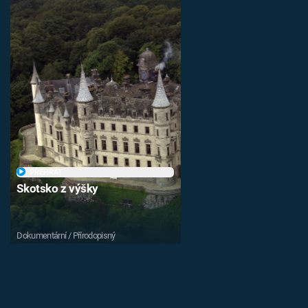
PŘEHRÁT
Skotsko z výšky
Dokumentární / Přírodopisný