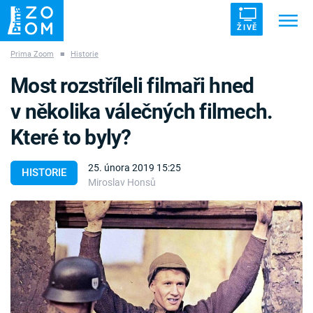
ŽIVĚ
Prima Zoom
■
Historie
Trendy:
ZRÁDCI
UFO
DRUHÁ SVĚTOVÁ VÁLKA
Most rozstříleli filmaři hned
ZÁHADY
VETŘELCI DÁVNOVĚKU
v několika válečných filmech.
Které to byly?
25. února 2019 15:25
HISTORIE
Miroslav Honsů
Témata
Témata
Pořady
TV Program