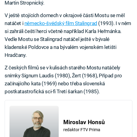
Martin Stropnický.
V ještě stojících domech v okrajové části Mostu se měl
natáčet i
německo-švédský film Stalingrad
(1993). I v něm
si zahráli čeští herci včetně například Karla Heřmánka.
Vedle Mostu se Stalingrad natáčel ještě v bývalé
kladenské Poldovce a na bývalém vojenském letišti
Hradčany.
Z českých filmů se v kulisách starého Mostu natáčely
snímky Signum Laudis (1980), Žert (1968), Případ pro
začínajícího kata (1969) nebo třeba slovenská
postkatastrofická sci-fi Tretí šarkan (1985).
Miroslav Honsů
redaktor FTV Prima