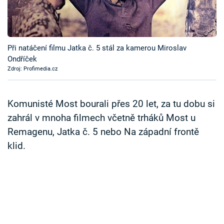
Časopis
Sledujte prima+
Při natáčení filmu Jatka č. 5 stál za kamerou Miroslav
Ondříček
Přihlášení
Zdroj: Profimedia.cz
Sledujte nás
Komunisté Most bourali přes 20 let, za tu dobu si
zahrál v mnoha filmech včetně trháků Most u
Remagenu, Jatka č. 5 nebo Na západní frontě
klid.