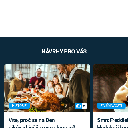
NÁVRHY PRO VÁS
5
HISTORIE
ZAJÍMAVOSTI
Víte, proč se na Den
Smrt Freddie
díkůvzdání jí zrovna krocan?
Hudební ikon