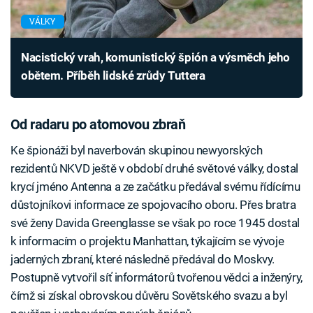
VÁLKY
Nacistický vrah, komunistický špión a výsměch jeho
obětem. Příběh lidské zrůdy Tuttera
Od radaru po atomovou zbraň
Ke špionáži byl naverbován skupinou newyorských
rezidentů NKVD ještě v období druhé světové války, dostal
krycí jméno Antenna a ze začátku předával svému řídícímu
důstojníkovi informace ze spojovacího oboru. Přes bratra
své ženy Davida Greenglasse se však po roce 1945 dostal
k informacím o projektu Manhattan, týkajícím se vývoje
jaderných zbraní, které následně předával do Moskvy.
Postupně vytvořil síť informátorů tvořenou vědci a inženýry,
čímž si získal obrovskou důvěru Sovětského svazu a byl