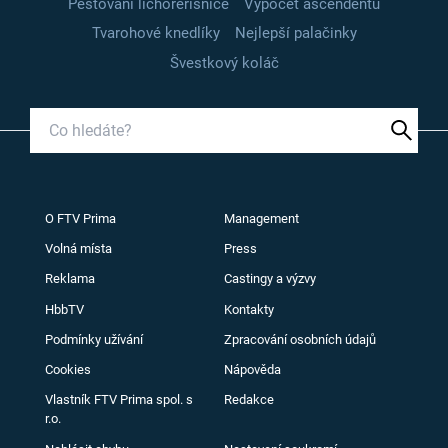
Pěstování lichořeřišnice
Výpočet ascendentu
Tvarohové knedlíky
Nejlepší palačinky
Švestkový koláč
O FTV Prima
Management
Volná místa
Press
Reklama
Castingy a výzvy
HbbTV
Kontakty
Podmínky užívání
Zpracování osobních údajů
Cookies
Nápověda
Vlastník FTV Prima spol. s
Redakce
r.o.