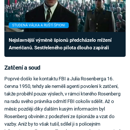
STUDENÁ VÁLKA A RUŠTÍ ŠPIONI
Nejslavnější výměně špionů předcházelo mlžení
Američanů. Sestřeleného pilota dlouho zapírali
Zatčení a soud
Poprvé došlo ke kontaktu FBI a Julia Rosenberga 16.
června 1950, tehdy ale neměli agenti povolení k zatčení,
takže proběhl pouze výslech, v rámci kterého Rosenberg
na radu svého právníka odmítl FBI cokoliv sdělit. Až o
měsíc později díky dalším kusým informacím byl
Rosenberg obviněn z podezření ze špionáže a vzat do
vazby. Aniž by to však tušil, sdílel ji s policejním