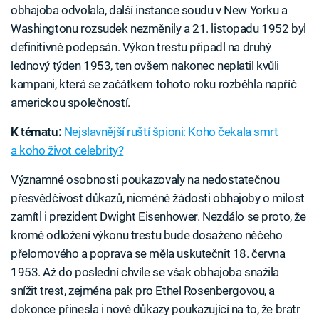
obhajoba odvolala, další instance soudu v New Yorku a
Washingtonu rozsudek nezměnily a 21. listopadu 1952 byl
definitivně podepsán. Výkon trestu připadl na druhý
lednový týden 1953, ten ovšem nakonec neplatil kvůli
kampani, která se začátkem tohoto roku rozběhla napříč
americkou společností.
K tématu:
Nejslavnější ruští špioni: Koho čekala smrt
a koho život celebrity?
Významné osobnosti poukazovaly na nedostatečnou
přesvědčivost důkazů, nicméně žádosti obhajoby o milost
zamítl i prezident Dwight Eisenhower. Nezdálo se proto, že
kromě odložení výkonu trestu bude dosaženo něčeho
přelomového a poprava se měla uskutečnit 18. června
1953. Až do poslední chvíle se však obhajoba snažila
snížit trest, zejména pak pro Ethel Rosenbergovou, a
dokonce přinesla i nové důkazy poukazující na to, že bratr