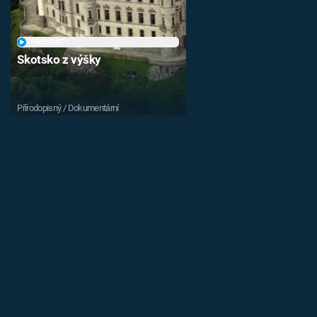
PŘEHRÁT
Skotsko z výšky
Přírodopisný / Dokumentární