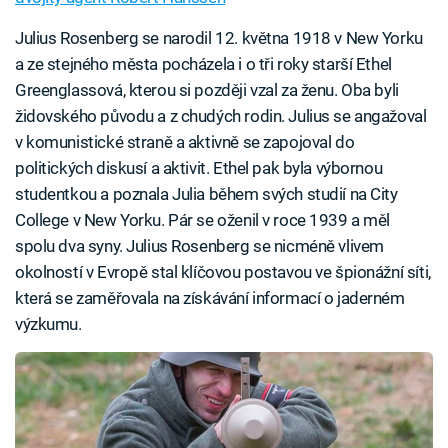
Julius Rosenberg se narodil 12. května 1918 v New Yorku
a ze stejného města pocházela i o tři roky starší Ethel
Greenglassová, kterou si později vzal za ženu. Oba byli
židovského původu a z chudých rodin. Julius se angažoval
v komunistické straně a aktivně se zapojoval do
politických diskusí a aktivit. Ethel pak byla výbornou
studentkou a poznala Julia během svých studií na City
College v New Yorku. Pár se oženil v roce 1939 a měl
spolu dva syny. Julius Rosenberg se nicméně vlivem
okolností v Evropě stal klíčovou postavou ve špionážní síti,
která se zaměřovala na získávání informací o jaderném
výzkumu.