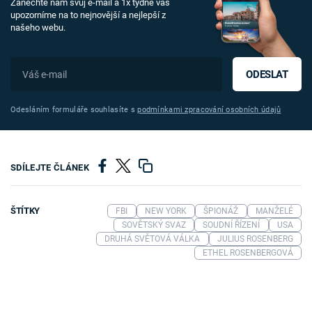
Zanechte nám svůj e-mail a 1x týdně vás
upozorníme na to nejnovější a nejlepší z
našeho webu.
ODESLAT
Odesláním formuláře souhlasíte s
podmínkami zpracování osobních údajů
SDÍLEJTE ČLÁNEK
ŠTÍTKY
FBI
NEW YORK
ŠPIONÁŽ
MANŽELÉ
SOVĚTSKÝ SVAZ
SOUDNÍ ŘÍZENÍ
USA
DRUHÁ SVĚTOVÁ VÁLKA
JULIUS ROSENBERG
ETHEL ROSENBERGOVÁ