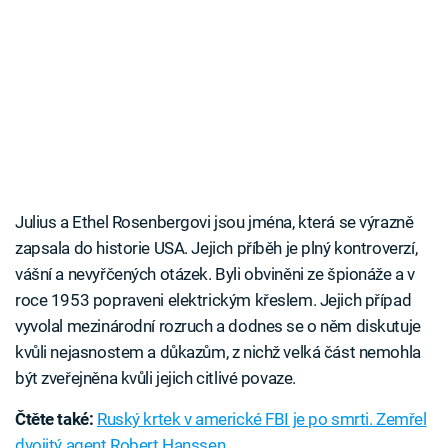
Julius a Ethel Rosenbergovi jsou jména, která se výrazně
zapsala do historie USA. Jejich příběh je plný kontroverzí,
vášní a nevyřčených otázek. Byli obviněni ze špionáže a v
roce 1953 popraveni elektrickým křeslem. Jejich případ
vyvolal mezinárodní rozruch a dodnes se o něm diskutuje
kvůli nejasnostem a důkazům, z nichž velká část nemohla
být zveřejněna kvůli jejich citlivé povaze.
Čtěte také:
Ruský krtek v americké FBI je po smrti. Zemřel
dvojitý agent Robert Hanssen