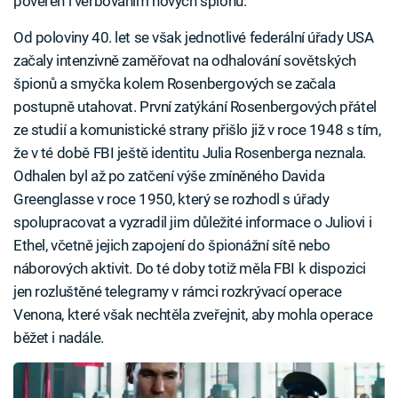
pověřen i verbováním nových špiónů.
Od poloviny 40. let se však jednotlivé federální úřady USA
začaly intenzivně zaměřovat na odhalování sovětských
špionů a smyčka kolem Rosenbergových se začala
postupně utahovat. První zatýkání Rosenbergových přátel
ze studií a komunistické strany přišlo již v roce 1948 s tím,
že v té době FBI ještě identitu Julia Rosenberga neznala.
Odhalen byl až po zatčení výše zmíněného Davida
Greenglasse v roce 1950, který se rozhodl s úřady
spolupracovat a vyzradil jim důležité informace o Juliovi i
Ethel, včetně jejich zapojení do špionážní sítě nebo
náborových aktivit. Do té doby totiž měla FBI k dispozici
jen rozluštěné telegramy v rámci rozkrývací operace
Venona, které však nechtěla zveřejnit, aby mohla operace
běžet i nadále.