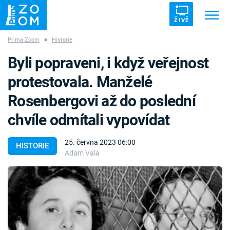
ŽIVĚ
Prima Zoom
■
Historie
Trendy:
ZRÁDCI
UFO
DRUHÁ SVĚTOVÁ VÁLKA
Byli popraveni, i když veřejnost
ZÁHADY
VETŘELCI DÁVNOVĚKU
protestovala. Manželé
Rosenbergovi až do poslední
chvíle odmítali vypovídat
Témata
25. června 2023 06:00
HISTORIE
Adam Vala
Témata
Pořady
TV Program