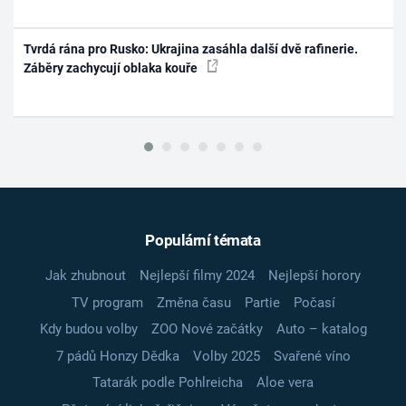
Tvrdá rána pro Rusko: Ukrajina zasáhla další dvě rafinerie.
Záběry zachycují oblaka kouře
Populární témata
Jak zhubnout
Nejlepší filmy 2024
Nejlepší horory
TV program
Změna času
Partie
Počasí
Kdy budou volby
ZOO Nové začátky
Auto – katalog
7 pádů Honzy Dědka
Volby 2025
Svařené víno
Tatarák podle Pohlreicha
Aloe vera