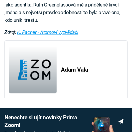
jako agentka, Ruth Greenglassová měla přidělené krycí
jméno a s největší pravděpodobností to byla právě ona,
kdo unikl trestu.
Zdroj:
K. Pacner - Atomoví vyzvědači
Adam Vala
Nenechte si ujít novinky Prima
Zoom!