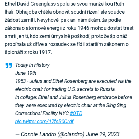
Ethel David Greenglass spolu se svou manželkou Ruth
lhali. Obhajoba chtěla obnovit soudní řízení, ale soudce
žádost zamítl. Nevyhověl pak ani námitkám, že podle
zákona o atomové energii z roku 1946 mohou dostat trest
smrti jen ti, kdo zemi úmyslně poškodí, protože špionáž
probíhala už dříve a rozsudek se řídil starším zákonem o
špionáži z roku 1917.
Today in History
June 19th
1953 - Julius and Ethel Rosenberg are executed via the
electric chair for trading U.S. secrets to Russia.
In collage: Ethel and Julius Rosenberg embrace before
they were executed by electric chair at the Sing Sing
Correctional Facility NYC
#OTD
pic.twitter.com/17fsB0Crdf
— Connie Landro (@clandro)
June 19, 2023