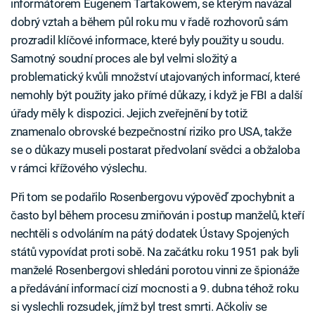
informátorem Eugenem Tartakowem, se kterým navázal
dobrý vztah a během půl roku mu v řadě rozhovorů sám
prozradil klíčové informace, které byly použity u soudu.
Samotný soudní proces ale byl velmi složitý a
problematický kvůli množství utajovaných informací, které
nemohly být použity jako přímé důkazy, i když je FBI a další
úřady měly k dispozici. Jejich zveřejnění by totiž
znamenalo obrovské bezpečnostní riziko pro USA, takže
se o důkazy museli postarat předvolaní svědci a obžaloba
v rámci křížového výslechu.
Při tom se podařilo Rosenbergovu výpověď zpochybnit a
často byl během procesu zmiňován i postup manželů, kteří
nechtěli s odvoláním na pátý dodatek Ústavy Spojených
států vypovídat proti sobě. Na začátku roku 1951 pak byli
manželé Rosenbergovi shledáni porotou vinni ze špionáže
a předávání informací cizí mocnosti a 9. dubna téhož roku
si vyslechli rozsudek, jímž byl trest smrti. Ačkoliv se