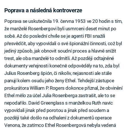
Poprava a následná kontroverze
Poprava se uskutečnila 19. června 1953 ve 20 hodin s tím,
že manželé Rosenbergovi byli usmrceni deset minut po
sobě. Až do poslední chvíle se je agenti FBI snažili
přesvědčit, aby vypovídali o své špionážní činnosti, což byl
jediný způsob, jak obnovit soudní proces a hlavně snížit
trest, ale oba manželé to odmítli. Až později odtajněné
dokumenty veřejnosti konečně odpověděly na to, zda byl
Julius Rosenberg špión, či nikoliv, nejasnosti ale stále
panují kolem osudu jeho ženy Ethel. Tehdejší zástupce
prokurátora William P. Rogers dokonce přiznal, že obvinění
Ethel mělo za účel Julia Rosenberga zastrašit, ale to se
nepodařilo. David Greenglass s manželkou Ruth navíc
vypovídali jinak před porotou a jinak před soudem a
později také došlo na odhalení z dokumentů operace
Venona, že zatímco Ethel Rosenbergová nebyla vedená