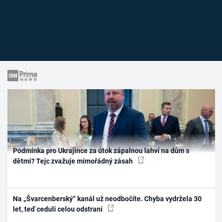
Podmínka pro Ukrajince za útok zápalnou lahví na dům s
dětmi? Tejc zvažuje mimořádný zásah
Na „Švarcenberský“ kanál už neodbočíte. Chyba vydržela 30
let, teď ceduli celou odstraní