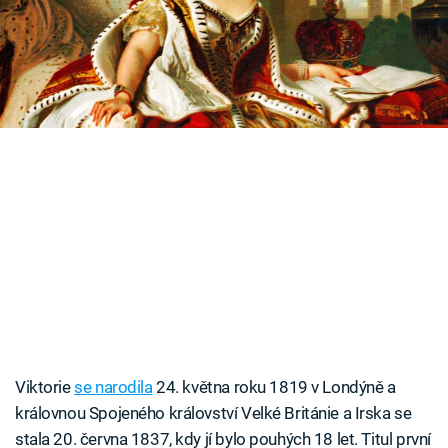
Časopis
veřejnosti moc neužili.
Sledujte prima+
Přihlášení
Sledujte nás
Viktorie
se narodila
24. května roku 1819 v Londýně a
královnou Spojeného království Velké Británie a Irska se
stala 20. června 1837, kdy jí bylo pouhých 18 let. Titul první