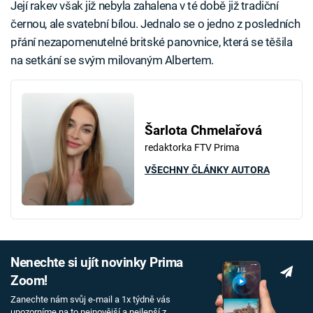
Její rakev však již nebyla zahalena v té době již tradiční
černou, ale svatební bílou. Jednalo se o jedno z posledních
přání nezapomenutelné britské panovnice, která se těšila
na setkání se svým milovaným Albertem.
Šarlota Chmelařová
redaktorka FTV Prima
VŠECHNY ČLÁNKY AUTORA
Nenechte si ujít novinky Prima
Zoom!
Zanechte nám svůj e-mail a 1x týdně vás
upozorníme na to nejnovější a nejlepší z