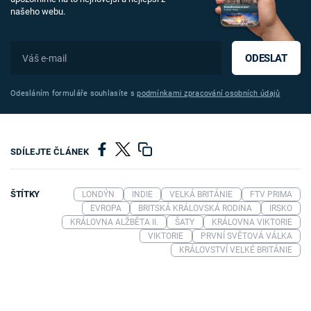
našeho webu.
ODESLAT
Odesláním formuláře souhlasíte s
podmínkami zpracování osobních údajů
SDÍLEJTE ČLÁNEK
ŠTÍTKY
LONDÝN
INDIE
VELKÁ BRITÁNIE
FTV PRIMA
EVROPA
BRITSKÁ KRÁLOVSKÁ RODINA
IRSKO
KRÁLOVNA ALŽBĚTA II.
ŠATY
KRÁLOVNA VIKTORIE
VIKTORIE
PRVNÍ SVĚTOVÁ VÁLKA
KRÁLOVSTVÍ VELKÉ BRITÁNIE