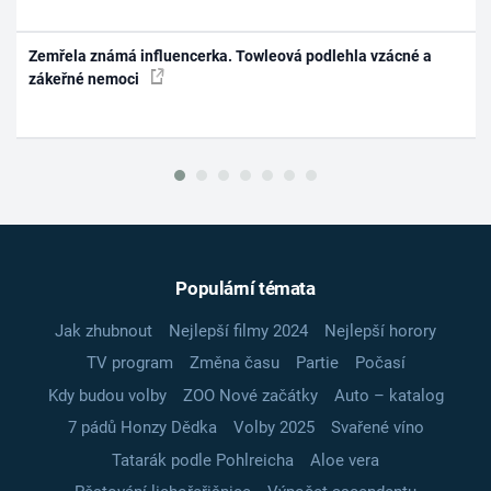
Zemřela známá influencerka. Towleová podlehla vzácné a
zákeřné nemoci
Populární témata
Jak zhubnout
Nejlepší filmy 2024
Nejlepší horory
TV program
Změna času
Partie
Počasí
Kdy budou volby
ZOO Nové začátky
Auto – katalog
7 pádů Honzy Dědka
Volby 2025
Svařené víno
Tatarák podle Pohlreicha
Aloe vera