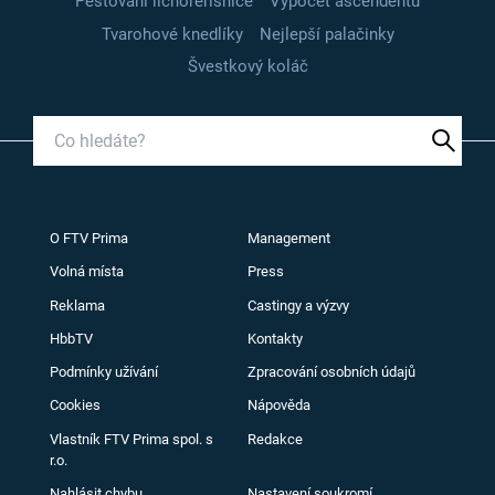
Pěstování lichořeřišnice
Výpočet ascendentu
Tvarohové knedlíky
Nejlepší palačinky
Švestkový koláč
O FTV Prima
Management
Volná místa
Press
Reklama
Castingy a výzvy
HbbTV
Kontakty
Podmínky užívání
Zpracování osobních údajů
Cookies
Nápověda
Vlastník FTV Prima spol. s
Redakce
r.o.
Nahlásit chybu
Nastavení soukromí