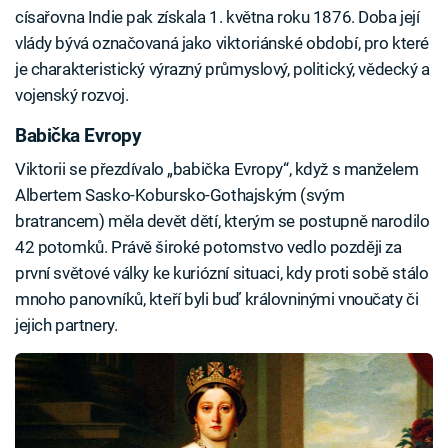
císařovna Indie pak získala 1. května roku 1876. Doba její
vlády bývá označovaná jako viktoriánské období, pro které
je charakteristický výrazný průmyslový, politický, vědecký a
vojenský rozvoj.
Babička Evropy
Viktorii se přezdívalo „babička Evropy“, když s manželem
Albertem Sasko-Kobursko-Gothajským (svým
bratrancem) měla devět dětí, kterým se postupně narodilo
42 potomků. Právě široké potomstvo vedlo později za
první světové války ke kuriózní situaci, kdy proti sobě stálo
mnoho panovníků, kteří byli buď královninými vnoučaty či
jejich partnery.