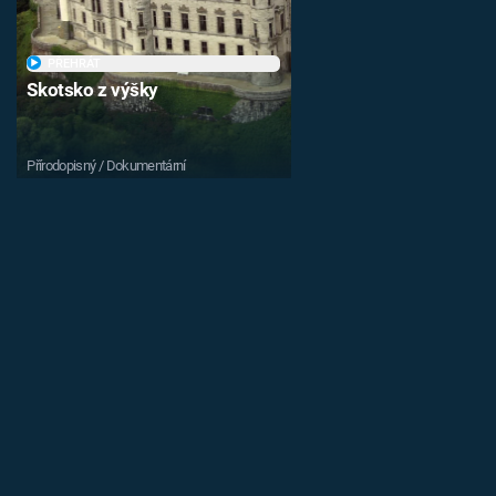
PŘEHRÁT
Skotsko z výšky
Přírodopisný / Dokumentární