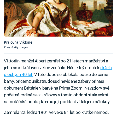
Královna Viktorie
Zdroj: Getty Images
Viktoriin manžel Albert zemřel po 21 letech manželství a
jeho smrt královnu velice zasáhla. Následný smutek
držela
dlouhých 40 let.
V této době se oblékala pouze do černé
barvy, přičemž unikátní, dosud neviděné záběry přináší
dokument Británie v barvě na Prima Zoom. Navzdory své
početné rodině se z královny v tomto období stala velmi
samotářská osoba, kterou její poddaní vídali jen málokdy.
Zemřela 22. ledna 1901 ve věku 81 let po krátké nemoci.