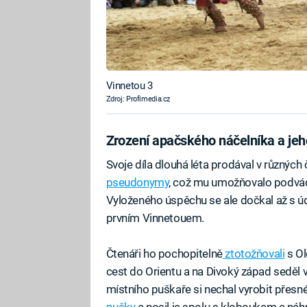
Vinnetou 3
Zdroj: Profimedia.cz
Zrození apačského náčelníka a jeho
Svoje díla dlouhá léta prodával v různýc
pseudonymy
, což mu umožňovalo podvádě
Vyloženého úspěchu se ale dočkal až s ú
prvním Vinnetouem.
Čtenáři ho pochopitelně
ztotožňovali
s Ol
cest do Orientu a na Divoký západ seděl v
místního puškaře si nechal vyrobit přesn