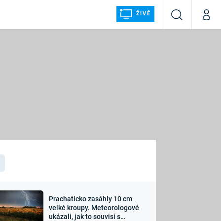
ŽIVĚ
Vyhledávání
Můj p
Prima+
ÁLKA
CNN Prima NEWS
Prima FRESH
Prima LIVING
LMY A
Prima Ženy
Prima LAJK
Prachaticko zasáhly 10 cm
osti
velké kroupy. Meteorologové
Sledujte nás
ukázali, jak to souvisí s