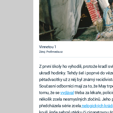
Vinnetou 1
Zdroj: Profimedia.cz
Z první školy ho vyhodili, protože kradl sv
ukradl hodinky. Tehdy šel i poprvé do vě
pětadvacítky už z něj byl známý recidivis
Současní odborníci mají za to, že May trp
tomu, že se
vydával
třeba za lékaře, poli
několik zcela nesmyslných zločinů. Jeho
předcházela série zcela
nelogických kráde
koulí, jinde sebral utěrku či cigaretovou 