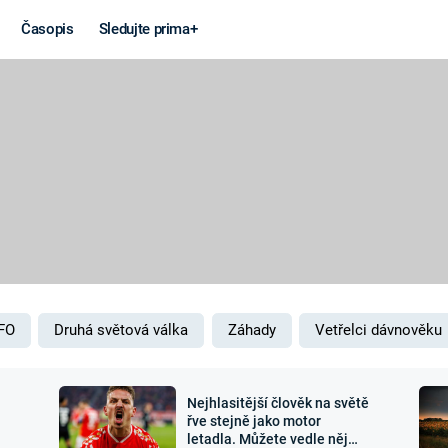
Časopis
Sledujte prima+
Věda a
Války
technika
STUDENÁ V
KORONAVIRUS
VÁLKA VE
VIETNAMU
VESMÍR
VÁLEČNÉ FI
MARS
SERIÁLY
FO
Druhá světová válka
Záhady
Vetřelci dávnověku
Nejhlasitější člověk na světě
Záhady a
Zajímav
řve stejně jako motor
letadla. Můžete vedle něj
konspirace