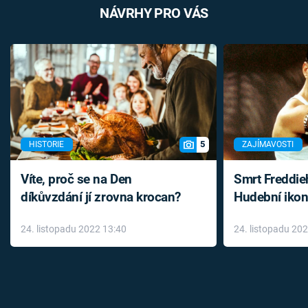
NÁVRHY PRO VÁS
5
HISTORIE
ZAJÍMAVOSTI
Víte, proč se na Den
Smrt Freddie
díkůvzdání jí zrovna krocan?
Hudební ikon
až do konce 
24. listopadu 2022 13:40
24. listopadu 20
léky