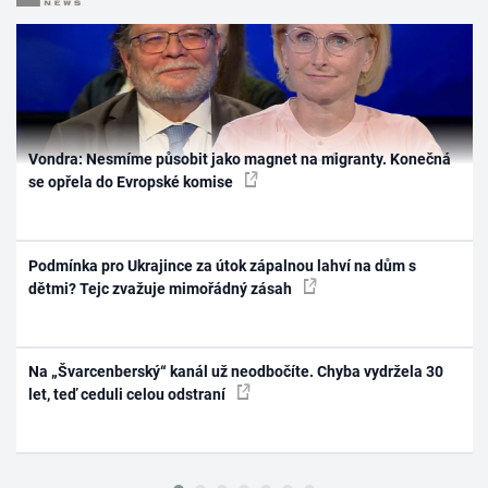
Vondra: Nesmíme působit jako magnet na migranty. Konečná
se opřela do Evropské komise
Podmínka pro Ukrajince za útok zápalnou lahví na dům s
dětmi? Tejc zvažuje mimořádný zásah
Na „Švarcenberský“ kanál už neodbočíte. Chyba vydržela 30
let, teď ceduli celou odstraní