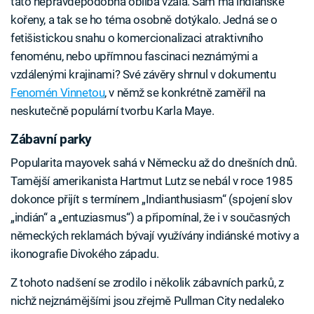
tato nepravděpodobná obliba vzala. Sám má indiánské
kořeny, a tak se ho téma osobně dotýkalo. Jedná se o
fetišistickou snahu o komercionalizaci atraktivního
fenoménu, nebo upřímnou fascinaci neznámými a
vzdálenými krajinami? Své závěry shrnul v dokumentu
Fenomén Vinnetou
, v němž se konkrétně zaměřil na
neskutečně populární tvorbu Karla Maye.
Zábavní parky
Popularita mayovek sahá v Německu až do dnešních dnů.
Tamější amerikanista Hartmut Lutz se nebál v roce 1985
dokonce přijít s termínem „Indianthusiasm“ (spojení slov
„indián“ a „entuziasmus“) a připomínal, že i v současných
německých reklamách bývají využívány indiánské motivy a
ikonografie Divokého západu.
Z tohoto nadšení se zrodilo i několik zábavních parků, z
nichž nejznámějšími jsou zřejmě Pullman City nedaleko