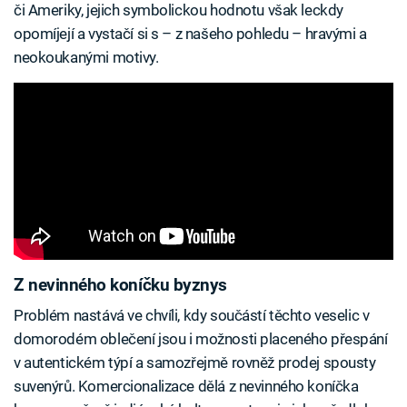
či Ameriky, jejich symbolickou hodnotu však leckdy
opomíjejí a vystačí si s – z našeho pohledu – hravými a
neokoukanými motivy.
Z nevinného koníčku byznys
Problém nastává ve chvíli, kdy součástí těchto veselic v
domorodém oblečení jsou i možnosti placeného přespání
v autentickém týpí a samozřejmě rovněž prodej spousty
suvenýrů. Komercionalizace dělá z nevinného koníčka