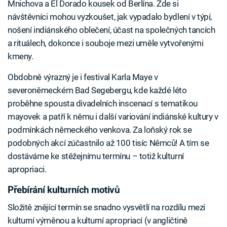
Mnichova a El Dorado kousek od Berlína. Zde si
návštěvníci mohou vyzkoušet, jak vypadalo bydlení v týpí,
nošení indiánského oblečení, účast na společných tancích
a rituálech, dokonce i souboje mezi uměle vytvořenými
kmeny.
Obdobně výrazný je i festival Karla Maye v
severoněmeckém Bad Segebergu, kde každé léto
proběhne spousta divadelních inscenací s tematikou
mayovek a patří k němu i další variování indiánské kultury v
podmínkách německého venkova. Za loňský rok se
podobných akcí zúčastnilo až 100 tisíc Němců! A tím se
dostáváme ke stěžejnímu termínu – totiž kulturní
apropriaci.
Přebírání kulturních motivů
Složitě znějící termín se snadno vysvětlí na rozdílu mezi
kulturní výměnou a kulturní apropriací (v angličtině