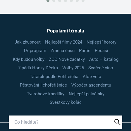
Populární témata
Jak zhubnout
Nejlepší filmy 2024
Nejlepší horory
TV program
Změna času
Partie
Počasí
Kdy budou volby
ZOO Nové začátky
Auto – katalog
7 pádů Honzy Dědka
Volby 2025
Svařené víno
Tatarák podle Pohlreicha
Aloe vera
Pěstování lichořeřišnice
Výpočet ascendentu
Tvarohové knedlíky
Nejlepší palačinky
Švestkový koláč