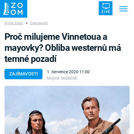
ŽIVĚ
Prima Zoom
■
Zajímavosti
Trendy:
ZRÁDCI
UFO
DRUHÁ SVĚTOVÁ VÁLKA
Proč milujeme Vinnetoua a
ZÁHADY
VETŘELCI DÁVNOVĚKU
mayovky? Obliba westernů má
temné pozadí
1. července 2020 11:00
ZAJÍMAVOSTI
Mojmír Sedláček
Témata
Témata
Pořady
TV Program