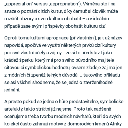
„appreciation“ versus „appropriation“). Výměna stojí na
snaze o poznání cizích kultur, díky čemuž si člověk může
rozšířit obzory a svou kulturu obohatit – a v ideálním
případě zase svými příspěvky obohatit kulturu cizí.
Oproti tomu kulturní apropriace (přivlastnění), jak už název
napovídá, spočívá ve využití některých prvků cizí kultury
pro své vlastní účely a zájmy. Lze si to představit jako
krádež šperku, který má pro svého původního majitele
citovou či symbolickou hodnotu, ovšem zloděje zajímá jen
z módních či zpeněžitelných důvodů. U takového příkladu
se asi všichni shodneme, že se jedná o zavrženíhodné
jednání.
A přesto pokud se jedná o hůře představitelné, symbolické
artefakty, takto striktní již nejsme. Proto tak nadšeně
oceňujeme třeba tvorbu módních návrhářů, kteří do svých
kolekcí často zahrnují motivy z domorodých kmenů Afriky