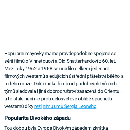
Populární mayovky máme pravděpodobně spojené se
sérií filmů o Vinnetouovi a Old Shatterhandovi z 60. let.
Mezi roky 1962 a 1968 se urodilo celkem jedenáct
filmových westernů sledujících ústřední přátelství bílého a
rudého muže. Další řádka filmů od podobných tvůrčích
týmů sledovala i jiná dobrodružství zasazená do Orientu –
a to stále není nic proti celosvětové oblibě spaghetti
westernů díky
režijnímu umu Sergia Leoneho
.
Popularita Divokého západu
Tou dobou byla Evropa Divokým západem zkrátka