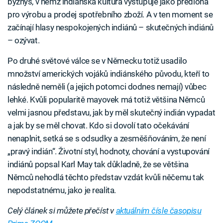
byznys, v němž indiánská kultura vystupuje jako předloha
pro výrobu a prodej spotřebního zboží. A v ten moment se
začínají hlasy nespokojených indiánů – skutečných indiánů
– ozývat.
Po druhé světové válce se v Německu totiž usadilo
množství amerických vojáků indiánského původu, kteří to
následně neměli (a jejich potomci dodnes nemají) vůbec
lehké. Kvůli popularitě mayovek má totiž většina Němců
velmi jasnou představu, jak by měl skutečný indián vypadat
a jak by se měl chovat. Kdo si dovolí tato očekávání
nenaplnit, setká se s odsudky a zesměšňováním, že není
„pravý indián“. Životní styl, hodnoty, chování a vystupování
indiánů popsal Karl May tak důkladně, že se většina
Němců nehodlá těchto představ vzdát kvůli něčemu tak
nepodstatnému, jako je realita.
Celý článek si můžete přečíst v
aktuálním čísle časopisu