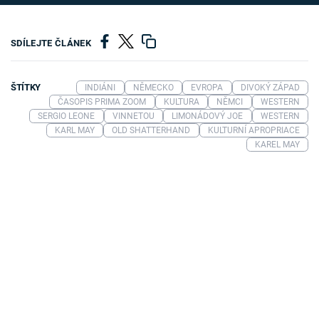
SDÍLEJTE ČLÁNEK
ŠTÍTKY
INDIÁNI
NĚMECKO
EVROPA
DIVOKÝ ZÁPAD
ČASOPIS PRIMA ZOOM
KULTURA
NĚMCI
WESTERN
SERGIO LEONE
VINNETOU
LIMONÁDOVÝ JOE
WESTERN
KARL MAY
OLD SHATTERHAND
KULTURNÍ APROPRIACE
KAREL MAY