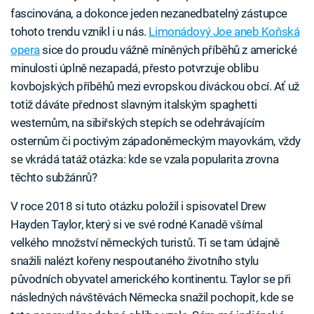
fascinována, a dokonce jeden nezanedbatelný zástupce
tohoto trendu vznikl i u nás.
Limonádový Joe aneb Koňská
opera
sice do proudu vážně míněných příběhů z americké
minulosti úplně nezapadá, přesto potvrzuje oblibu
kovbojských příběhů mezi evropskou diváckou obcí. Ať už
totiž dáváte přednost slavným italským spaghetti
westernům, na sibiřských stepích se odehrávajícím
osternům či poctivým západoněmeckým mayovkám, vždy
se vkrádá tatáž otázka: kde se vzala popularita zrovna
těchto subžánrů?
V roce 2018 si tuto otázku položil i spisovatel Drew
Hayden Taylor, který si ve své rodné Kanadě všímal
velkého množství německých turistů. Ti se tam údajně
snažili nalézt kořeny nespoutaného životního stylu
původních obyvatel amerického kontinentu. Taylor se při
následných návštěvách Německa snažil pochopit, kde se