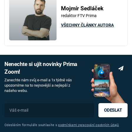
Mojmír Sedláček
redaktor FTV Prima
VŠECHNY ČLÁNKY AUTORA
Nenechte si ujít novinky Prima
Zoom!
Zanechte nám svůj e-mail a 1x týdně vás
upozorníme na to nejnovější a nejlepší z
našeho webu.
ODESLAT
Odesláním formuláře souhlasíte s
podmínkami zpracování osobních údajů