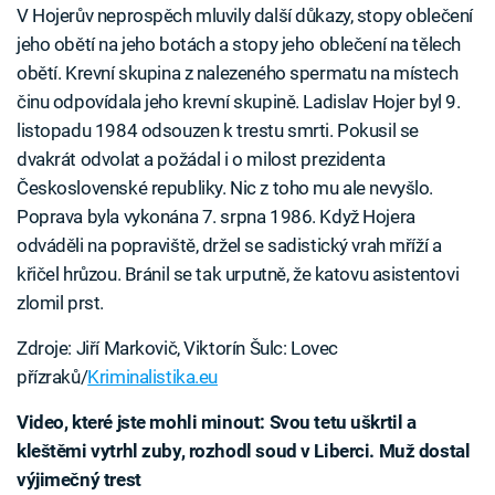
V Hojerův neprospěch mluvily další důkazy, stopy oblečení
jeho obětí na jeho botách a stopy jeho oblečení na tělech
obětí. Krevní skupina z nalezeného spermatu na místech
činu odpovídala jeho krevní skupině. Ladislav Hojer byl 9.
listopadu 1984 odsouzen k trestu smrti. Pokusil se
dvakrát odvolat a požádal i o milost prezidenta
Československé republiky. Nic z toho mu ale nevyšlo.
Poprava byla vykonána 7. srpna 1986. Když Hojera
odváděli na popraviště, držel se sadistický vrah mříží a
křičel hrůzou. Bránil se tak urputně, že katovu asistentovi
zlomil prst.
Zdroje: Jiří Markovič, Viktorín Šulc: Lovec
přízraků/
Kriminalistika.eu
Video, které jste mohli minout: Svou tetu uškrtil a
kleštěmi vytrhl zuby, rozhodl soud v Liberci. Muž dostal
výjimečný trest