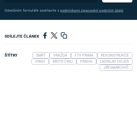
Odesláním formuláře souhlasíte s
podmínkami zpracování osobních údajů
SDÍLEJTE ČLÁNEK
ŠTÍTKY
SMRT
VRAŽDA
FTV PRIMA
REKONSTRUKCE
VRAH
MÍSTO ČINU
PRAHA
LADISLAV HOJER
JIŘÍ MARKOVIČ