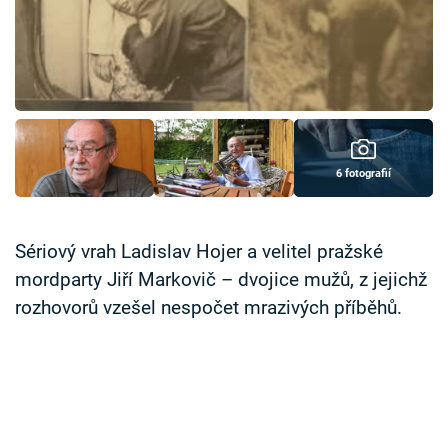
Časopis
Sledujte prima+
Přihlášení
6 fotografií
Sledujte nás
Sériový vrah Ladislav Hojer a velitel pražské
mordparty Jiří Markovič – dvojice mužů, z jejichž
rozhovorů vzešel nespočet mrazivých příběhů.