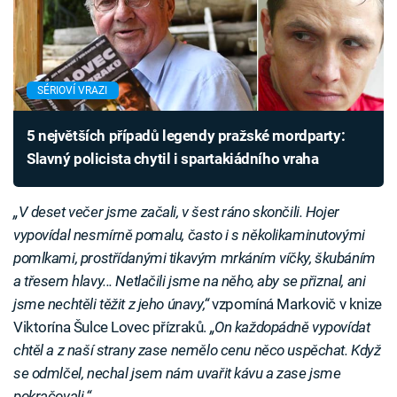
SÉRIOVÍ VRAZI
5 největších případů legendy pražské mordparty:
Slavný policista chytil i spartakiádního vraha
„V deset večer jsme začali, v šest ráno skončili. Hojer
vypovídal nesmírně pomalu, často i s několikaminutovými
pomlkami, prostřídanými tikavým mrkáním víčky, škubáním
a třesem hlavy... Netlačili jsme na něho, aby se přiznal, ani
jsme nechtěli těžit z jeho únavy,“
vzpomíná Markovič v knize
Viktorína Šulce Lovec přízraků.
„On každopádně vypovídat
chtěl a z naší strany zase nemělo cenu něco uspěchat. Když
se odmlčel, nechal jsem nám uvařit kávu a zase jsme
pokračovali.“