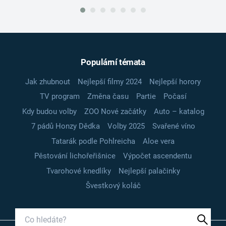
Populární témata
Jak zhubnout
Nejlepší filmy 2024
Nejlepší horory
TV program
Změna času
Partie
Počasí
Kdy budou volby
ZOO Nové začátky
Auto – katalog
7 pádů Honzy Dědka
Volby 2025
Svařené víno
Tatarák podle Pohlreicha
Aloe vera
Pěstování lichořeřišnice
Výpočet ascendentu
Tvarohové knedlíky
Nejlepší palačinky
Švestkový koláč