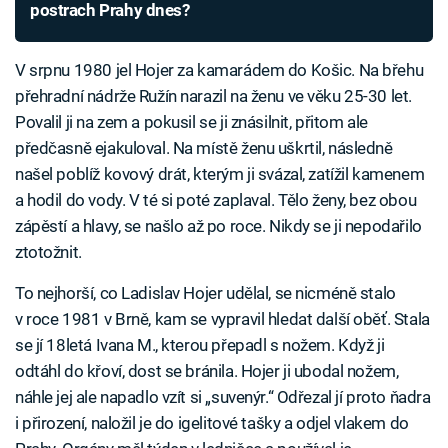
postrach Prahy dnes?
V srpnu 1980 jel Hojer za kamarádem do Košic. Na břehu
přehradní nádrže Ružín narazil na ženu ve věku 25-30 let.
Povalil ji na zem a pokusil se ji znásilnit, přitom ale
předčasně ejakuloval. Na místě ženu uškrtil, následně
našel poblíž kovový drát, kterým ji svázal, zatížil kamenem
a hodil do vody. V té si poté zaplaval. Tělo ženy, bez obou
zápěstí a hlavy, se našlo až po roce. Nikdy se ji nepodařilo
ztotožnit.
To nejhorší, co Ladislav Hojer udělal, se nicméně stalo
v roce 1981 v Brně, kam se vypravil hledat další oběť. Stala
se jí 18letá Ivana M., kterou přepadl s nožem. Když ji
odtáhl do křoví, dost se bránila. Hojer ji ubodal nožem,
náhle jej ale napadlo vzít si „suvenýr.“ Odřezal jí proto ňadra
i přirození, naložil je do igelitové tašky a odjel vlakem do