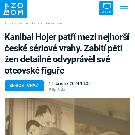
ŽIVĚ
Prima Zoom
■
Historie
Sérioví vrazi
Trendy:
ZRÁDCI
UFO
DRUHÁ SVĚTOVÁ VÁLKA
Kanibal Hojer patří mezi nejhorší
ZÁHADY
VETŘELCI DÁVNOVĚKU
české sériové vrahy. Zabití pěti
žen detailně odvyprávěl své
otcovské figuře
Témata
18. března 2024 18:00
SÉRIOVÍ VRAZI
Filip Šula
Témata
Pořady
TV Program