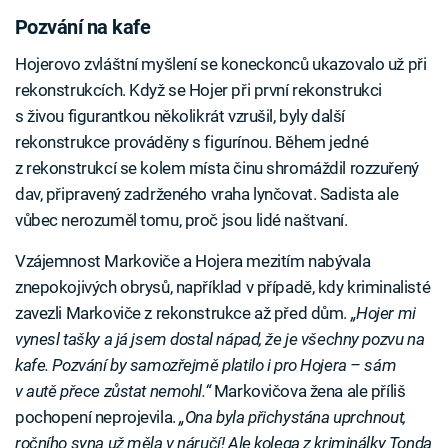
Pozvání na kafe
Hojerovo zvláštní myšlení se koneckonců ukazovalo už při
rekonstrukcích. Když se Hojer při první rekonstrukci
s živou figurantkou několikrát vzrušil, byly další
rekonstrukce prováděny s figurínou. Během jedné
z rekonstrukcí se kolem místa činu shromáždil rozzuřený
dav, připravený zadrženého vraha lynčovat. Sadista ale
vůbec nerozuměl tomu, proč jsou lidé naštvaní.
Vzájemnost Markoviče a Hojera mezitím nabývala
znepokojivých obrysů, například v případě, kdy kriminalisté
zavezli Markoviče z rekonstrukce až před dům.
„Hojer mi
vynesl tašky a já jsem dostal nápad, že je všechny pozvu na
kafe. Pozvání by samozřejmě platilo i pro Hojera – sám
v autě přece zůstat nemohl.“
Markovičova žena ale příliš
pochopení neprojevila.
„Ona byla přichystána uprchnout,
ročního syna už měla v náručí! Ale kolega z kriminálky Tonda