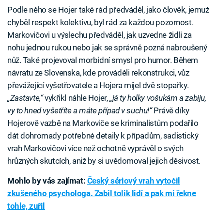
Podle něho se Hojer také rád předváděl, jako člověk, jemuž
chyběl respekt kolektivu, byl rád za každou pozornost.
Markovičovi u výslechu předváděl, jak uzvedne židli za
nohu jednou rukou nebo jak se správně pozná nabroušený
nůž. Také projevoval morbidní smysl pro humor. Během
návratu ze Slovenska, kde prováděli rekonstrukci, vůz
převážející vyšetřovatele a Hojera míjel dvě stopařky.
„Zastavte,“
vykřikl náhle Hojer,
„já ty holky vošukám a zabiju,
vy to hned vyšetříte a máte případ v suchu!“
Právě díky
Hojerově vazbě na Markoviče se kriminalistům podařilo
dát dohromady potřebné detaily k případům, sadistický
vrah Markovičovi více než ochotně vyprávěl o svých
hrůzných skutcích, aniž by si uvědomoval jejich děsivost.
Mohlo by vás zajímat:
Český sériový vrah vytočil
zkušeného psychologa. Zabil tolik lidí a pak mi řekne
tohle, zuřil