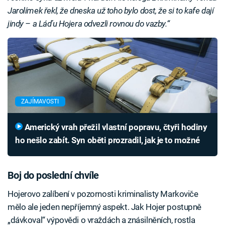
Jarolímek řekl, že dneska už toho bylo dost, že si to kafe dají
jindy – a Láďu Hojera odvezli rovnou do vazby.“
ZAJÍMAVOSTI
Americký vrah přežil vlastní popravu, čtyři hodiny
ho nešlo zabít. Syn oběti prozradil, jak je to možné
Boj do poslední chvíle
Hojerovo zalíbení v pozornosti kriminalisty Markoviče
mělo ale jeden nepříjemný aspekt. Jak Hojer postupně
„dávkoval“ výpovědi o vraždách a znásilněních, rostla