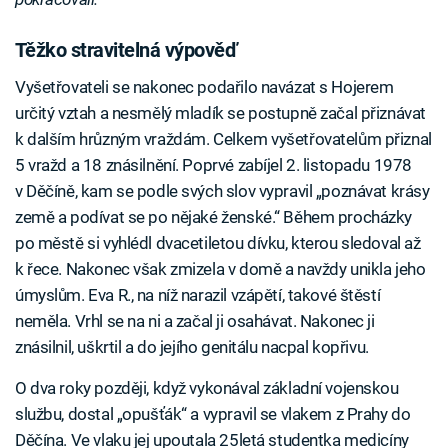
Těžko stravitelná výpověď
Vyšetřovateli se nakonec podařilo navázat s Hojerem
určitý vztah a nesmělý mladík se postupně začal přiznávat
k dalším hrůzným vraždám. Celkem vyšetřovatelům přiznal
5 vražd a 18 znásilnění. Poprvé zabíjel 2. listopadu 1978
v Děčíně, kam se podle svých slov vypravil „poznávat krásy
země a podívat se po nějaké ženské.“ Během procházky
po městě si vyhlédl dvacetiletou dívku, kterou sledoval až
k řece. Nakonec však zmizela v domě a navždy unikla jeho
úmyslům. Eva R., na níž narazil vzápětí, takové štěstí
neměla. Vrhl se na ni a začal ji osahávat. Nakonec ji
znásilnil, uškrtil a do jejího genitálu nacpal kopřivu.
O dva roky později, když vykonával základní vojenskou
službu, dostal „opušťák“ a vypravil se vlakem z Prahy do
Děčína. Ve vlaku jej upoutala 25letá studentka medicíny