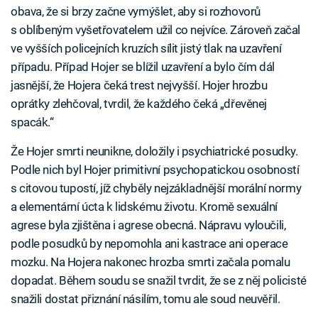
obava, že si brzy začne vymýšlet, aby si rozhovorů
s oblíbeným vyšetřovatelem užil co nejvíce. Zároveň začal
ve vyšších policejních kruzích sílit jistý tlak na uzavření
případu. Případ Hojer se blížil uzavření a bylo čím dál
jasnější, že Hojera čeká trest nejvyšší. Hojer hrozbu
oprátky zlehčoval, tvrdil, že každého čeká „dřevěnej
spacák.“
Že Hojer smrti neunikne, doložily i psychiatrické posudky.
Podle nich byl Hojer primitivní psychopatickou osobností
s citovou tupostí, jíž chyběly nejzákladnější morální normy
a elementární úcta k lidskému životu. Kromě sexuální
agrese byla zjištěna i agrese obecná. Nápravu vyloučili,
podle posudků by nepomohla ani kastrace ani operace
mozku. Na Hojera nakonec hrozba smrti začala pomalu
dopadat. Během soudu se snažil tvrdit, že se z něj policisté
snažili dostat přiznání násilím, tomu ale soud neuvěřil.