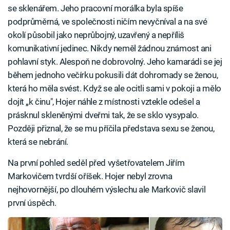
se sklenářem. Jeho pracovní morálka byla spíše
podprůměrná, ve společnosti ničím nevyčníval a na své
okolí působil jako neprůbojný, uzavřený a nepříliš
komunikativní jedinec. Nikdy neměl žádnou známost ani
pohlavní styk. Alespoň ne dobrovolný. Jeho kamarádi se jej
během jednoho večírku pokusili dát dohromady se ženou,
která ho měla svést. Když se ale ocitli sami v pokoji a mělo
dojít „k činu", Hojer náhle z místnosti vztekle odešel a
prásknul skleněnými dveřmi tak, že se sklo vysypalo.
Později přiznal, že se mu příčila představa sexu se ženou,
která se nebrání.
Na první pohled seděl před vyšetřovatelem Jiřím
Markovičem tvrdší oříšek. Hojer nebyl zrovna
nejhovornější, po dlouhém výslechu ale Markovič slavil
první úspěch.