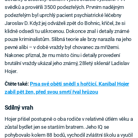
svědků a prověřili 3500 podezřelých. Prvním nadějným
podezřelým byl uprchlý pacient psychiatrické léčebny
Jaroslav D. Když jej odváželi zpět do Bohnic, křičel, že si
klidně odsedí tu uškrcenou. Dokonce znal i detaily známé
pouze kriminalistům. Slibná teorie ale brzy narazila na jeho
pevné alibi – v době vraždy byl chovanec za mřížemi.
Nakonec přiznal, že mu místo činu i detaily provedení
brutální vraždy ukázal jeho známý, 28letý sklenář Ladislav
Hojer.
Čtěte také:
Prsa své oběti snědl s hořčicí. Kanibal Hojer
zabil pět žen, před svou smrtí řval hrůzou
Sdílný vrah
Hojer přišel postupně o oba rodiče v relativně útlém věku a
zůstal bydlet jen se starším bratrem. Jeho IQ se
pohybovalo kolem 88 bodů, vychodil zvláštní školu a vyučil