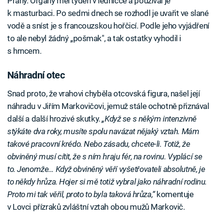
Prahy. Orgány měl týden v ledničce a používal je
k masturbaci. Po sedmi dnech se rozhodl je uvařit ve slané
vodě a sníst je s francouzskou hořčicí. Podle jeho vyjádření
to ale nebyl žádný „pošmak", a tak ostatky vyhodil i
s hrncem.
Náhradní otec
Snad proto, že vrahovi chyběla otcovská figura, našel její
náhradu v Jiřím Markovičovi, jemuž stále ochotně přiznával
další a další hrozivé skutky.
„Když se s někým intenzivně
stýkáte dva roky, musíte spolu navázat nějaký vztah. Mám
takové pracovní krédo. Nebo zásadu, chcete-li. Totiž, že
obviněný musí cítit, že s ním hraju fér, na rovinu. Vyplácí se
to. Jenomže… Když obviněný věří vyšetřovateli absolutně, je
to někdy hrůza. Hojer si mě totiž vybral jako náhradní rodinu.
Proto mi tak věřil, proto to byla taková hrůza,“
komentuje
v Lovci přízraků zvláštní vztah obou mužů Markovič.