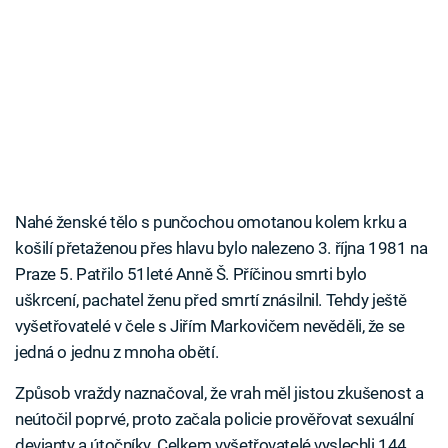
Nahé ženské tělo s punčochou omotanou kolem krku a
košilí přetaženou přes hlavu bylo nalezeno 3. října 1981 na
Praze 5. Patřilo 51leté Anně Š. Příčinou smrti bylo
uškrcení, pachatel ženu před smrtí znásilnil. Tehdy ještě
vyšetřovatelé v čele s Jiřím Markovičem nevěděli, že se
jedná o jednu z mnoha obětí.
Způsob vraždy naznačoval, že vrah měl jistou zkušenost a
neútočil poprvé, proto začala policie prověřovat sexuální
devianty a útočníky. Celkem vyšetřovatelé vyslechli 144