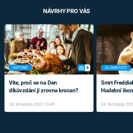
NÁVRHY PRO VÁS
5
HISTORIE
ZAJÍMAVOSTI
Víte, proč se na Den
Smrt Freddie
díkůvzdání jí zrovna krocan?
Hudební ikon
až do konce 
24. listopadu 2022 13:40
24. listopadu 20
léky