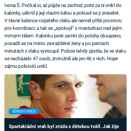
Ivona Š. Počkal si, až půjde na záchod, poté za ní vnikl do
kabinky, uškrtil ji její vlastní šálou a pokusil se ji znásilnit.
V těsné kabince rozjetého vlaku ale neměl příliš prostoru
pro koordinaci, a tak se „spokojil“ s masturbací nad jejím
mrtvým tělem. Kabinku poté zamkl do polohy obsazeno,
posadil se na místo zavražděné ženy a po patnácti
minutách z vlaku vystoupil. Policie tehdy zjistila, že ve vlaku
se nacházelo 47 osob, ztotožnili ale jen 46 z nich. Hojer
zájmu policistů unikl.
SÉRIOVÍ VRAZI
Spartakiádní vrah byl zrůda s dětskou tváří. Jak žije