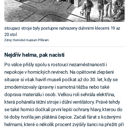
stoupaci stroje byly postupne nahrazeny dulnnimi klecemi 19 az
20 stol
Zdroj: Hornické muzeum Příbram
Nejdřív helma, pak nacisti
Po válce přišly spolu s rostoucí nezaměstnaností i
nepokoje v hornických revírech. Na opětovné zlepšení
situace si však havíři museli počkat až do 30. let, kdy se
zmodernizovaly úpravny i samotná těžba nebo také
doprava materiálu i osob. Velkou roli sehrála elektřina,
která poháněla těžní stroje i důlní ventilátory. Právě tehdy
se také horníci dočkali první lepší ochrany hlavy, kterou do
té doby tvořila jen plátěná čepice. Začali fárat s koženými
helmami, které o několik procent zvýšily šanci na přežití při