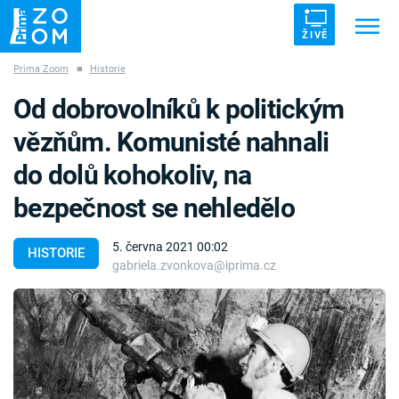
ŽIVĚ
Prima Zoom
■
Historie
Trendy:
ZRÁDCI
UFO
DRUHÁ SVĚTOVÁ VÁLKA
Od dobrovolníků k politickým
ZÁHADY
VETŘELCI DÁVNOVĚKU
vězňům. Komunisté nahnali
do dolů kohokoliv, na
bezpečnost se nehledělo
Témata
5. června 2021 00:02
HISTORIE
gabriela.zvonkova@iprima.cz
Témata
Pořady
TV Program