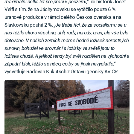
maximální délka let pro práci v podzemí,“
líčí historik Josef
Velfl s tím, že na Jáchymovsku se vytěžilo pouze 6 %
uranové produkce v rámci celého Československa a na
Slavkovsku pouhá 2 %.
„Je třeba říci, že za socialismu se u
nás těžilo skoro všechno, uhlí, rudy, nerudy, uran, ale vše bylo
dotováno. V našich zemích máme hodně ložisek nerostných
surovin, bohužel ve srovnání s ložisky ve světě jsou to
ložiska chudá. A jelikož tehdy byl svět rozdělen na východní a
západní blok, těžilo se něco, co by se jinak nevyplatilo,“
vysvětluje Radovan Kukutsch z Ústavu geoniky AV ČR.