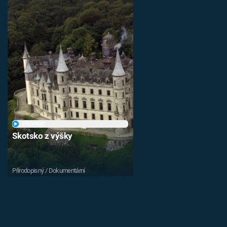
PŘEHRÁT
Skotsko z výšky
Přírodopisný / Dokumentární