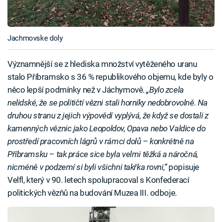
Jachmovske doly
Významnější se z hlediska množství vytěženého uranu
stalo Příbramsko s 36 % republikového objemu, kde byly o
něco lepší podmínky než v Jáchymově.
„Bylo zcela
nelidské, že se političtí vězni stali horníky nedobrovolně. Na
druhou stranu z jejich výpovědí vyplývá, že když se dostali z
kamenných věznic jako Leopoldov, Opava nebo Valdice do
prostředí pracovních lágrů v rámci dolů – konkrétně na
Příbramsku – tak práce sice byla velmi těžká a náročná,
nicméně v podzemí si byli všichni takřka rovni,“
popisuje
Velfl, který v 90. letech spolupracoval s Konfederací
politických vězňů na budování Muzea III. odboje.