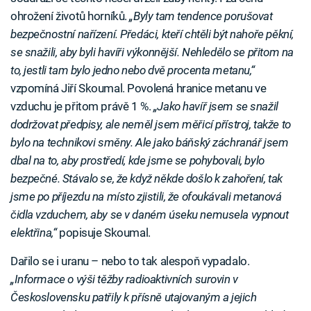
ohrožení životů horníků.
„Byly tam tendence porušovat
bezpečnostní nařízení. Předáci, kteří chtěli být nahoře pěkní,
se snažili, aby byli havíři výkonnější. Nehledělo se přitom na
to, jestli tam bylo jedno nebo dvě procenta metanu,“
vzpomíná Jiří Skoumal. Povolená hranice metanu ve
vzduchu je přitom právě 1 %.
„Jako havíř jsem se snažil
dodržovat předpisy, ale neměl jsem měřicí přístroj, takže to
bylo na technikovi směny. Ale jako báňský záchranář jsem
dbal na to, aby prostředí, kde jsme se pohybovali, bylo
bezpečné. Stávalo se, že když někde došlo k zahoření, tak
jsme po příjezdu na místo zjistili, že ofoukávali metanová
čidla vzduchem, aby se v daném úseku nemusela vypnout
elektřina,“
popisuje Skoumal.
Dařilo se i uranu – nebo to tak alespoň vypadalo.
„Informace o výši těžby radioaktivních surovin v
Československu patřily k přísně utajovaným a jejich