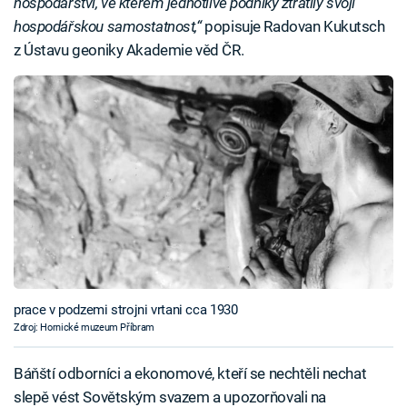
hospodářství, ve kterém jednotlivé podniky ztratily svoji
hospodářskou samostatnost,“
popisuje Radovan Kukutsch
z Ústavu geoniky Akademie věd ČR.
prace v podzemi strojni vrtani cca 1930
Zdroj: Hornické muzeum Příbram
Báňští odborníci a ekonomové, kteří se nechtěli nechat
slepě vést Sovětským svazem a upozorňovali na