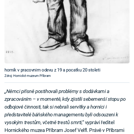
hornik v pracovnim odevu z 19 a pocatku 20 stoleti
Zdroj: Hornické muzeum Příbram
„Němci přísně postihovali problémy s dodávkami a
zpracováním – v momentě, kdy zjistili sebemenší stopu po
odbojové činnosti, tak si nebrali servítky a horníci i
představitelé báňského managementu byli odsouzeni k
vysokým trestům, včetně trestů smrti,“
vypráví ředitel
Hornického muzea Příbram Josef Velfl. Právě v Příbrami