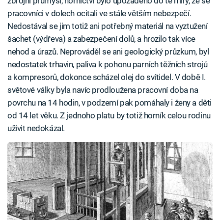
zbrojní průmysl, hornictví bylo upozaděno do té míry, že se
pracovníci v dolech ocitali ve stále větším nebezpečí.
Nedostával se jim totiž ani potřebný materiál na vyztužení
šachet (výdřeva) a zabezpečení dolů, a hrozilo tak více
nehod a úrazů. Neprováděl se ani geologický průzkum, byl
nedostatek trhavin, paliva k pohonu parních těžních strojů
a kompresorů, dokonce scházel olej do svítidel. V době I.
světové války byla navíc prodloužena pracovní doba na
povrchu na 14 hodin, v podzemí pak pomáhaly i ženy a děti
od 14 let věku. Z jednoho platu by totiž horník celou rodinu
uživit nedokázal.