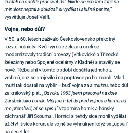
zůstali na šachtě pracovat dál. Nikdo se jich tam totiž na
minulost neptal a dokázali si vydělat i slušné peníze,“
vysvětluje Josef Velfl.
Vojna, nebo důl?
V 50. a 60. letech zažívalo Československo překotný
rozvoj hutnictví. Kvůli výrobě železa a oceli se
modernizovaly tradiční provozy (Vítkovické a Třinecké
železárny nebo Spojené ocelárny v Kladně) a stavěly se
nové. Těžba uhlí v tomto období dosáhla jednoho z
vrcholů, což se projevilo i na poptávce po hornících. Mladí
muži tak dostali na výběr – buď vojna za almužnu, nebo důl
za královský plat.
„Od roku 1963 jsem pracoval na dole
Zárubek jako horník. Měl jsem tehdy před vojnou a kamarád
mě přemluvil, ať se upíšu,“
vzpomíná horník a báňský
záchranář Jiří Skoumal. Horníci si tehdy sice mohli vydělat
až čtyři tisíce korun, ale vojně se vyhnuli jen když se „upsali“
na deset let.