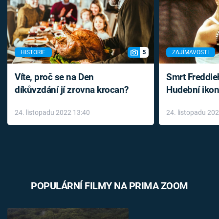
5
HISTORIE
ZAJÍMAVOSTI
Víte, proč se na Den
Smrt Freddie
díkůvzdání jí zrovna krocan?
Hudební ikon
až do konce 
24. listopadu 2022 13:40
24. listopadu 20
léky
POPULÁRNÍ FILMY NA PRIMA ZOOM