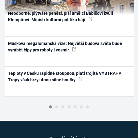
Neodborné, plýtváte penězi, píší umělci Babišovi kvůli
Klempířovi. Ministr kulturní politiku hájí
Muskova megalomanská vize: Největší budova světa bude
vyrábět čipy pro roboty i vesmír
Teploty v Česku rapidně stoupnou, platí trojitá VÝSTRAHA.
Tropy však brzy utnou silné bouřky