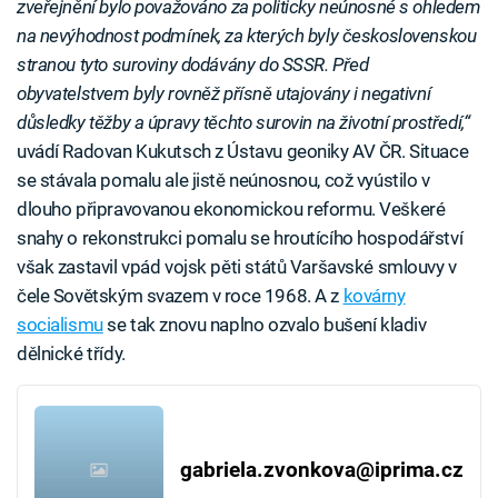
zveřejnění bylo považováno za politicky neúnosné s ohledem
na nevýhodnost podmínek, za kterých byly československou
stranou tyto suroviny dodávány do SSSR. Před
obyvatelstvem byly rovněž přísně utajovány i negativní
důsledky těžby a úpravy těchto surovin na životní prostředí,“
uvádí Radovan Kukutsch z Ústavu geoniky AV ČR. Situace
se stávala pomalu ale jistě neúnosnou, což vyústilo v
dlouho připravovanou ekonomickou reformu. Veškeré
snahy o rekonstrukci pomalu se hroutícího hospodářství
však zastavil vpád vojsk pěti států Varšavské smlouvy v
čele Sovětským svazem v roce 1968. A z
kovárny
socialismu
se tak znovu naplno ozvalo bušení kladiv
dělnické třídy.
gabriela.zvonkova@iprima.cz