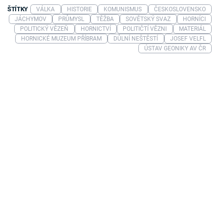
ŠTÍTKY
VÁLKA
HISTORIE
KOMUNISMUS
ČESKOSLOVENSKO
JÁCHYMOV
PRŮMYSL
TĚŽBA
SOVĚTSKÝ SVAZ
HORNÍCI
POLITICKÝ VĚZEŇ
HORNICTVÍ
POLITIČTÍ VĚZNI
MATERIÁL
HORNICKÉ MUZEUM PŘÍBRAM
DŮLNÍ NEŠTĚSTÍ
JOSEF VELFL
ÚSTAV GEONIKY AV ČR