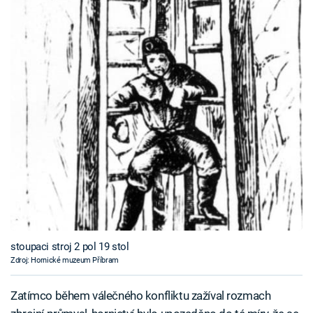
stoupaci stroj 2 pol 19 stol
Zdroj: Hornické muzeum Příbram
Zatímco během válečného konfliktu zažíval rozmach