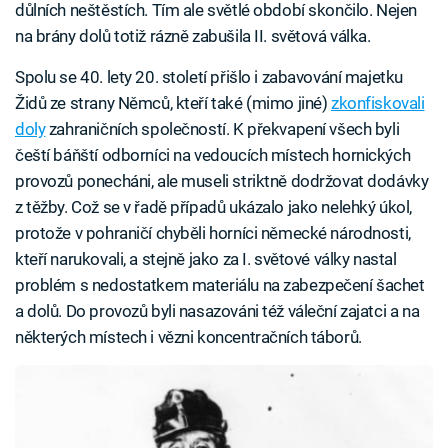
důlních neštěstích. Tím ale světlé období skončilo. Nejen
na brány dolů totiž rázně zabušila II. světová válka.
Spolu se 40. lety 20. století přišlo i zabavování majetku
Židů ze strany Němců, kteří také (mimo jiné)
zkonfiskovali
doly
zahraničních společností. K překvapení všech byli
čeští báňští odborníci na vedoucích místech hornických
provozů ponecháni, ale museli striktně dodržovat dodávky
z těžby. Což se v řadě případů ukázalo jako nelehký úkol,
protože v pohraničí chyběli horníci německé národnosti,
kteří narukovali, a stejně jako za I. světové války nastal
problém s nedostatkem materiálu na zabezpečení šachet
a dolů. Do provozů byli nasazováni též váleční zajatci a na
některých místech i vězni koncentračních táborů.