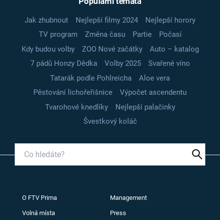
Populární témata
Jak zhubnout
Nejlepší filmy 2024
Nejlepší horory
TV program
Změna času
Partie
Počasí
Kdy budou volby
ZOO Nové začátky
Auto – katalog
7 pádů Honzy Dědka
Volby 2025
Svařené víno
Tatarák podle Pohlreicha
Aloe vera
Pěstování lichořeřišnice
Výpočet ascendentu
Tvarohové knedlíky
Nejlepší palačinky
Švestkový koláč
O FTV Prima
Management
Volná místa
Press