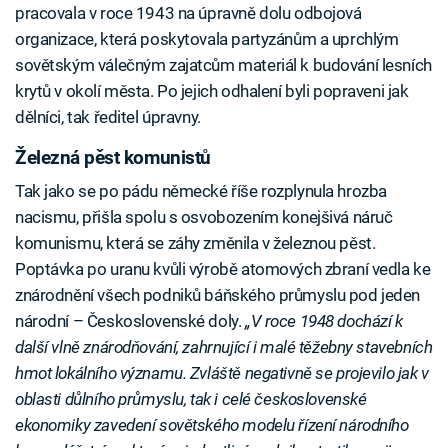
pracovala v roce 1943 na úpravně dolu odbojová
organizace, která poskytovala partyzánům a uprchlým
sovětským válečným zajatcům materiál k budování lesních
krytů v okolí města. Po jejich odhalení byli popraveni jak
dělníci, tak ředitel úpravny.
Železná pěst komunistů
Tak jako se po pádu německé říše rozplynula hrozba
nacismu, přišla spolu s osvobozením konejšivá náruč
komunismu, která se záhy změnila v železnou pěst.
Poptávka po uranu kvůli výrobě atomových zbraní vedla ke
znárodnění všech podniků báňského průmyslu pod jeden
národní – Československé doly.
„V roce 1948 dochází k
další vlně znárodňování, zahrnující i malé těžebny stavebních
hmot lokálního významu. Zvláště negativně se projevilo jak v
oblasti důlního průmyslu, tak i celé československé
ekonomiky zavedení sovětského modelu řízení národního