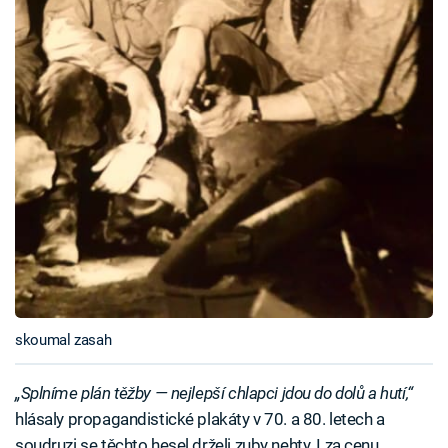
skoumal zasah
„Splníme plán těžby — nejlepší chlapci jdou do dolů a hutí,“
hlásaly propagandistické plakáty v 70. a 80. letech a
soudruzi se těchto hesel drželi zuby nehty. I za cenu