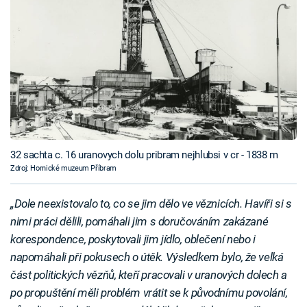
32 sachta c. 16 uranovych dolu pribram nejhlubsi v cr - 1838 m
Zdroj: Hornické muzeum Příbram
„Dole neexistovalo to, co se jim dělo ve věznicích. Havíři si s
nimi práci dělili, pomáhali jim s doručováním zakázané
korespondence, poskytovali jim jídlo, oblečení nebo i
napomáhali při pokusech o útěk. Výsledkem bylo, že velká
část politických vězňů, kteří pracovali v uranových dolech a
po propuštění měli problém vrátit se k původnímu povolání,