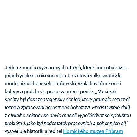
Jeden z mnoha významných otřesů, které hornictví zažilo,
přišel rychle a s ničivou silou. I. světová válka zastavila
modernizaci báňského průmyslu, vzala havířům koně i
kolegy a přidala víc práce za méně peněz.
„Na české
šachty byl dosazen vojenský dohled, který pramálo rozuměl
těžbě a zpracování nerostného bohatství. Představitelé dolů
z civilního sektoru se navíc museli vypořádávat se spoustou
problémů, jako byl nedostatek pracovních a pohonných sil,“
vysvětluje historik a ředitel
Hornického muzea Příbram