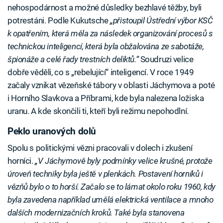
nehospodárnost a možné důsledky bezhlavé těžby, byli
potrestáni. Podle Kukutsche
„přistoupil Ústřední výbor KSČ
k opatřením, která měla za následek organizování procesů s
technickou inteligencí, která byla obžalována ze sabotáže,
špionáže a celé řady trestních deliktů.“
Soudruzi velice
dobře věděli, co s „rebelující“ inteligencí. V roce 1949
začaly vznikat vězeňské tábory v oblasti Jáchymova a poté
i Horního Slavkova a Příbrami, kde byla nalezena ložiska
uranu. A kde skončili ti, kteří byli režimu nepohodlní.
Peklo uranových dolů
Spolu s politickými vězni pracovali v dolech i zkušení
horníci.
„V Jáchymově byly podmínky velice krušné, protože
úroveň techniky byla ještě v plenkách. Postavení horníků i
vězňů bylo o to horší. Začalo se to lámat okolo roku 1960, kdy
byla zavedena například umělá elektrická ventilace a mnoho
dalších modernizačních kroků. Také byla stanovena