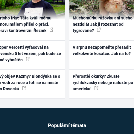
rtyho frky: Táta kvůli mému
Muchomůrku růžovku ani sucho
oru málem přišel o práci,
nezdolá! Jak ji rozeznat od
práví kontroverzní Řezník
tygrované?
per Vercetti vyfasoval na
V srpnu nezapomeňte přesadit
vensku 5 let vězení, pak bude ze
velkokvěté kosatce. Jak na to?
mě vyhoštěn
vý objev Kazmy? Blondýnka se s
Přerostlé okurky? Zkuste
 vodí za ruce a fotí se na místě
rychlokvašky nebo je naložte po
ko Rosecká
americku!
Populární témata