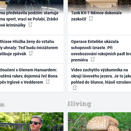
ma představila podzim: startuje
Tank KV-1 Němce dokonale
ma sport, vrací se Polabí, Zrádci
zaskočil
ové kriminálky
thiase Hložka ženy do vztahu
Operace Entebbe ukázala
dy uhnaly: Teď budu iniciátorem
schopnosti Izraele. Při
 slibuje zpěvák
osvobozování rukojmích padl br
premiéra
zloučení s Glenem Hansardem:
Video zachytilo výzkumníka na
outěná rakev, dojemná řeč Bona
okraji lávového jezera. Je to jak
zpěv Irglové s Vedderem
pohled do Slunce, hlásil vzruše