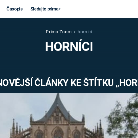
Časopis
Sledujte prima+
Prima Zoom
horníci
Věda a
Války
HORNÍCI
technika
STUDENÁ V
KORONAVIRUS
VÁLKA VE
VIETNAMU
VESMÍR
OVĚJŠÍ ČLÁNKY KE ŠTÍTKU „HOR
VÁLEČNÉ FI
MARS
SERIÁLY
Záhady a
Zajímav
konspirace