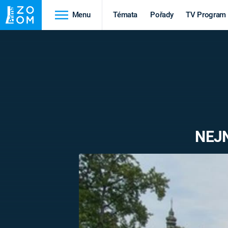
Menu
Témata
Pořady
TV Program
Cestování
Historie
HRADY A ZÁMKY
VIKINGOVÉ
HEDVÁBNÁ STEZKA
EPIDEMIE A
PANDEMIE
PŘÍRODA
NEJN
STAROVĚKÝ EGYPT
Druhá
Výročí
světová válka