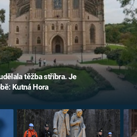
FILMY VERS
REALITA
UFO A
MIMOZEMŠŤANÉ
HORORY VE
REALITA
UTAJENÉ PŘÍBĚHY
ČESKÝCH DĚJIN
OPTICKÉ ILU
KLAMY
ALTERNATIVNÍ
HISTORIE
dělala těžba stříbra. Je
bě: Kutná Hora