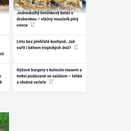
Jednoduchý borůvkový koláč s
drobenkou – vláčný moučník plný
ovoce
Léto bez přehřáté kuchyně. Jak
vařit i během tropických dnů?
atr
Rýžové burgery s kuřecím masem a
o
mrkví podávané se salátem – lehká
ně
a chutná večeře