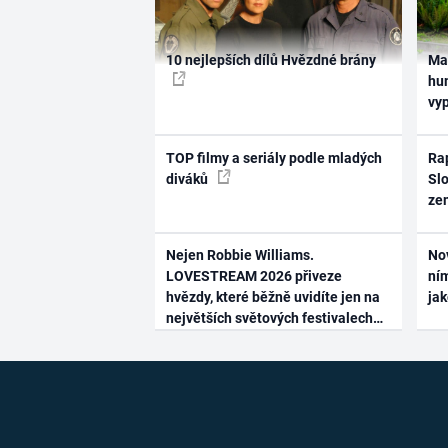
10 nejlepších dílů Hvězdné brány
Ma
hum
vy
TOP filmy a seriály podle mladých
Rap
diváků
Slo
ze
Nejen Robbie Williams.
No
LOVESTREAM 2026 přiveze
ním
hvězdy, které běžně uvidíte jen na
ja
největších světových festivalech