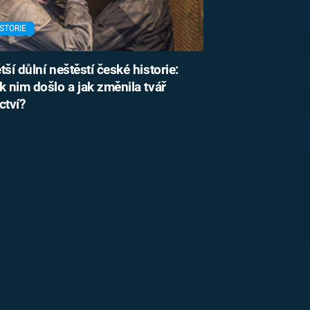
STORIE
tší důlní neštěstí české historie:
k nim došlo a jak změnila tvář
ctví?