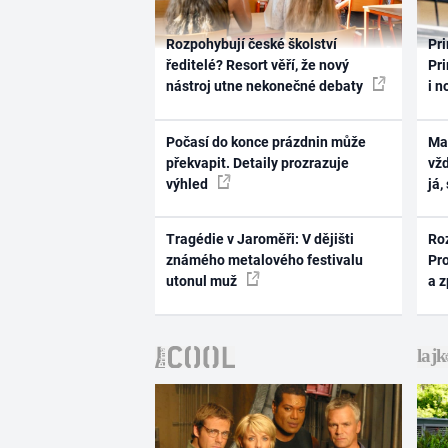
Rozpohybují české školství
Pri
ředitelé? Resort věří, že nový
Pri
nástroj utne nekonečné debaty
i n
Počasí do konce prázdnin může
Ma
překvapit. Detaily prozrazuje
vž
výhled
já,
Tragédie v Jaroměři: V dějišti
Ro
známého metalového festivalu
Pr
utonul muž
a 