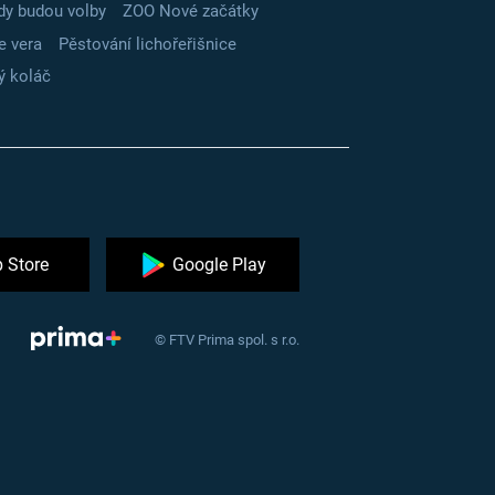
dy budou volby
ZOO Nové začátky
e vera
Pěstování lichořeřišnice
ý koláč
 Store
Google Play
© FTV Prima spol. s r.o.