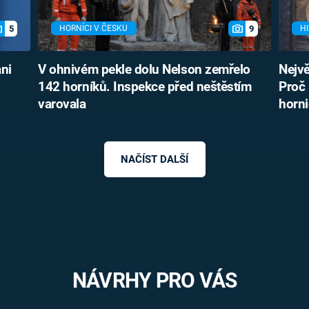
5
9
HORNÍCI V ČESKU
HI
ani
V ohnivém pekle dolu Nelson zemřelo
Nejvě
142 horníků. Inspekce před neštěstím
Proč 
varovala
horni
NAČÍST DALŠÍ
NÁVRHY PRO VÁS