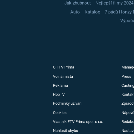
Jak zhubnout
Nejlepší filmy 2024
Auto – katalog
7 pádů Honzy 
Výpoče
O FTV Prima
Manag
Volná místa
Press
Reklama
Casting
HbbTV
Kontak
Podmínky užívání
Zpraco
Cookies
Nápov
Vlastník FTV Prima spol. s r.o.
Redak
Nahlásit chybu
Nastav