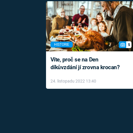
5
HISTORIE
Víte, proč se na Den
díkůvzdání jí zrovna krocan?
24. listopadu 2022 13:40