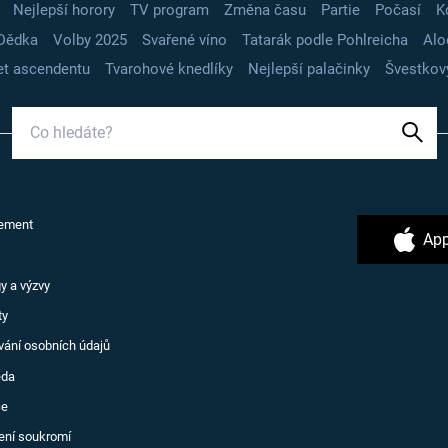
Nejlepší horory
TV program
Změna času
Partie
Počasí
K
Dědka
Volby 2025
Svařené víno
Tatarák podle Pohlreicha
Alo
t ascendentu
Tvarohové knedlíky
Nejlepší palačinky
Švestkov
ement
App
y a výzvy
ty
vání osobních údajů
ěda
ce
ení soukromí