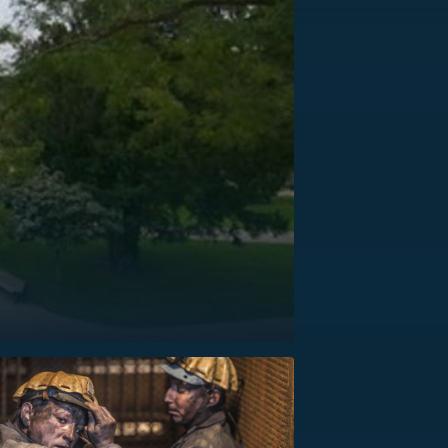
US
RSUS
ZE A