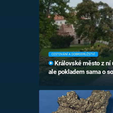
MARIE TEREZIE
ADOLF HITLER
NAPOLEON
BONAPARTE
ATENTÁT NA
REINHARDA
BRITSKÁ
HEYDRICHA
KRÁLOVSKÁ
RODINA
PRVNÍ SVĚTOVÁ
VÁLKA
CESTOVÁNÍ A DOBRODRUŽSTVÍ
Královské město z ní u
ale pokladem sama o so