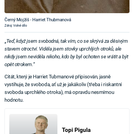
Černý Mojžíš - Harriet Thubmanová
Zdroj: Volné dílo
„
Teď, když jsem svobodná, tak vím, co se skrývá za děsivým
stavem otroctví. Viděla jsem stovky uprchlých otroků, ale
nikdy jsem neviděla nikoho, kdo by byl ochoten se vrátit a být
opět otrokem.
“
Citát, který je Harriet Tubmanové připisován, jasně
vystihuje, že svoboda, ať už je jakákoliv (třeba i riskantní
svoboda uprchlého otroka), má opravdu nesmírnou
hodnotu.
Topi Pigula