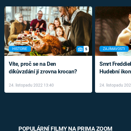
5
HISTORIE
ZAJÍMAVOSTI
Víte, proč se na Den
Smrt Freddie
díkůvzdání jí zrovna krocan?
Hudební ikon
až do konce 
24. listopadu 2022 13:40
24. listopadu 20
léky
POPULÁRNÍ FILMY NA PRIMA ZOOM