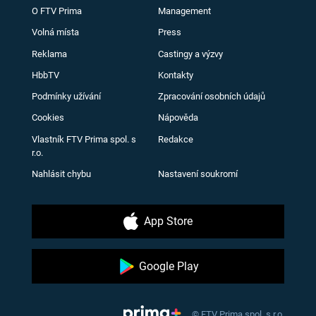
O FTV Prima
Management
Volná místa
Press
Reklama
Castingy a výzvy
HbbTV
Kontakty
Podmínky užívání
Zpracování osobních údajů
Cookies
Nápověda
Vlastník FTV Prima spol. s
Redakce
r.o.
Nahlásit chybu
Nastavení soukromí
App Store
Google Play
© FTV Prima spol. s r.o.