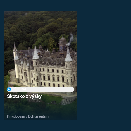
PŘEHRÁT
Skotsko z výšky
Přírodopisný / Dokumentární