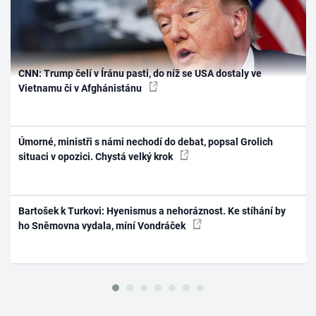
CNN: Trump čelí v Íránu pasti, do níž se USA dostaly ve
Vietnamu či v Afghánistánu
Úmorné, ministři s námi nechodí do debat, popsal Grolich
situaci v opozici. Chystá velký krok
Bartošek k Turkovi: Hyenismus a nehoráznost. Ke stíhání by
ho Sněmovna vydala, míní Vondráček