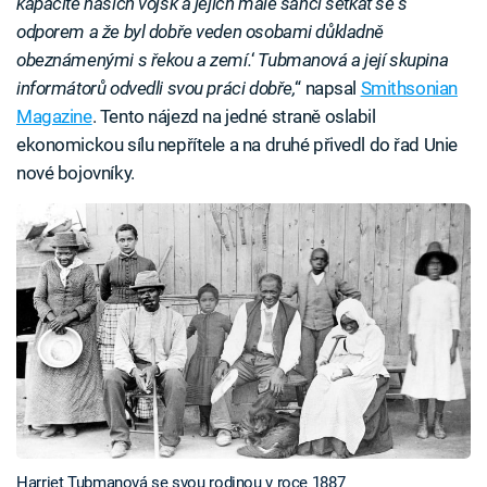
kapacitě našich vojsk a jejich malé šanci setkat se s
odporem a že byl dobře veden osobami důkladně
obeznámenými s řekou a zemí.
‘
Tubmanová a její skupina
informátorů odvedli svou práci dobře,
“ napsal
Smithsonian
Magazine
. Tento nájezd na jedné straně oslabil
ekonomickou sílu nepřítele a na druhé přivedl do řad Unie
nové bojovníky.
Harriet Tubmanová se svou rodinou v roce 1887