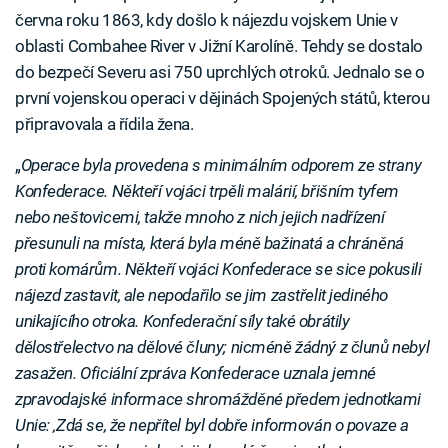
června roku 1863, kdy došlo k nájezdu vojskem Unie v
oblasti Combahee River v Jižní Karolíně. Tehdy se dostalo
do bezpečí Severu asi 750 uprchlých otroků. Jednalo se o
první vojenskou operaci v dějinách Spojených států, kterou
připravovala a řídila žena.
„
Operace byla provedena s minimálním odporem ze strany
Konfederace. Někteří vojáci trpěli malárií, břišním tyfem
nebo neštovicemi, takže mnoho z nich jejich nadřízení
přesunuli na místa, která byla méně bažinatá a chráněná
proti komárům. Někteří vojáci Konfederace se sice pokusili
nájezd zastavit, ale nepodařilo se jim zastřelit jediného
unikajícího otroka. Konfederační síly také obrátily
dělostřelectvo na dělové čluny; nicméně žádný z člunů nebyl
zasažen. Oficiální zpráva Konfederace uznala jemné
zpravodajské informace shromážděné předem jednotkami
Unie: ‚Zdá se, že nepřítel byl dobře informován o povaze a