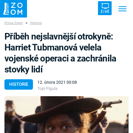
ŽIVĚ
Prima Zoom
■
Historie
Trendy:
ZRÁDCI
UFO
DRUHÁ SVĚTOVÁ VÁLKA
Příběh nejslavnější otrokyně:
ZÁHADY
VETŘELCI DÁVNOVĚKU
Harriet Tubmanová velela
vojenské operaci a zachránila
stovky lidí
Témata
12. února 2021 00:08
HISTORIE
Topi Pigula
Témata
Pořady
TV Program