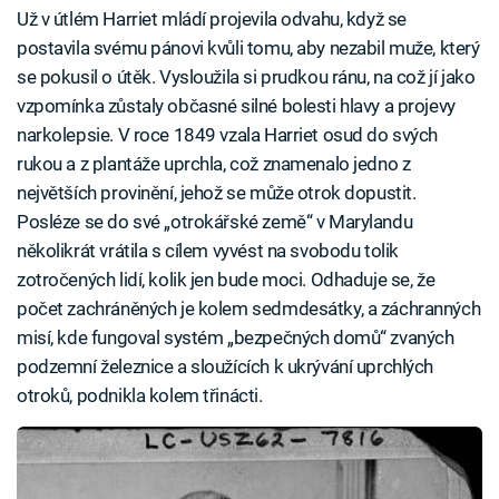
Už v útlém Harriet mládí projevila odvahu, když se
postavila svému pánovi kvůli tomu, aby nezabil muže, který
se pokusil o útěk. Vysloužila si prudkou ránu, na což jí jako
vzpomínka zůstaly občasné silné bolesti hlavy a projevy
narkolepsie. V roce 1849 vzala Harriet osud do svých
rukou a z plantáže uprchla, což znamenalo jedno z
největších provinění, jehož se může otrok dopustit.
Posléze se do své „otrokářské země“ v Marylandu
několikrát vrátila s cílem vyvést na svobodu tolik
zotročených lidí, kolik jen bude moci. Odhaduje se, že
počet zachráněných je kolem sedmdesátky, a záchranných
misí, kde fungoval systém „bezpečných domů“ zvaných
podzemní železnice a sloužících k ukrývání uprchlých
otroků, podnikla kolem třinácti.