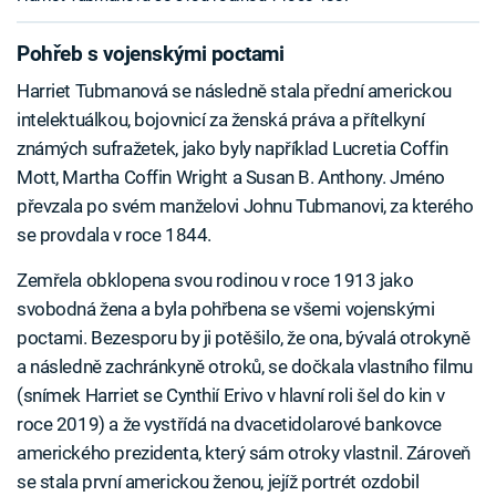
Pohřeb s vojenskými poctami
Harriet Tubmanová se následně stala přední americkou
intelektuálkou, bojovnicí za ženská práva a přítelkyní
známých sufražetek, jako byly například Lucretia Coffin
Mott, Martha Coffin Wright a Susan B. Anthony. Jméno
převzala po svém manželovi Johnu Tubmanovi, za kterého
se provdala v roce 1844.
Zemřela obklopena svou rodinou v roce 1913 jako
svobodná žena a byla pohřbena se všemi vojenskými
poctami. Bezesporu by ji potěšilo, že ona, bývalá otrokyně
a následně zachránkyně otroků, se dočkala vlastního filmu
(snímek Harriet se Cynthií Erivo v hlavní roli šel do kin v
roce 2019) a že vystřídá na dvacetidolarové bankovce
amerického prezidenta, který sám otroky vlastnil. Zároveň
se stala první americkou ženou, jejíž portrét ozdobil