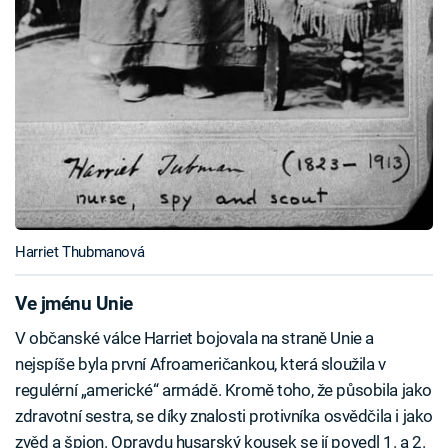
Harriet Thubmanová
Ve jménu Unie
V občanské válce Harriet bojovala na straně Unie a
nejspíše byla první Afroameričankou, která sloužila v
regulérní „americké“ armádě. Kromě toho, že působila jako
zdravotní sestra, se díky znalosti protivníka osvědčila i jako
zvěd a špion. Opravdu husarský kousek se jí povedl 1. a 2.