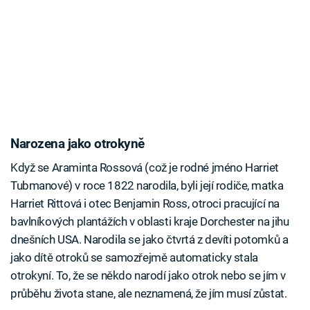
Narozena jako otrokyně
Když se Araminta Rossová (což je rodné jméno Harriet
Tubmanové) v roce 1822 narodila, byli její rodiče, matka
Harriet Rittová i otec Benjamin Ross, otroci pracující na
bavlníkových plantážích v oblasti kraje Dorchester na jihu
dnešních USA. Narodila se jako čtvrtá z devíti potomků a
jako dítě otroků se samozřejmě automaticky stala
otrokyní. To, že se někdo narodí jako otrok nebo se jím v
průběhu života stane, ale neznamená, že jím musí zůstat.