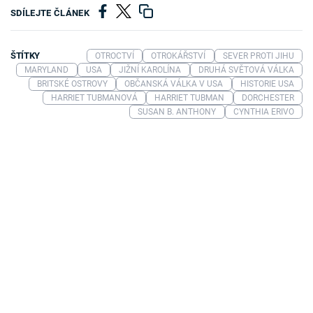
SDÍLEJTE ČLÁNEK
ŠTÍTKY
OTROCTVÍ
OTROKÁŘSTVÍ
SEVER PROTI JIHU
MARYLAND
USA
JIŽNÍ KAROLÍNA
DRUHÁ SVĚTOVÁ VÁLKA
BRITSKÉ OSTROVY
OBČANSKÁ VÁLKA V USA
HISTORIE USA
HARRIET TUBMANOVÁ
HARRIET TUBMAN
DORCHESTER
SUSAN B. ANTHONY
CYNTHIA ERIVO