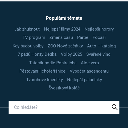
Populární témata
Jak zhubnout
Nejlepší filmy 2024
Nejlepší horory
TV program
Změna času
Partie
Počasí
Kdy budou volby
ZOO Nové začátky
Auto – katalog
7 pádů Honzy Dědka
Volby 2025
Svařené víno
Tatarák podle Pohlreicha
Aloe vera
Pěstování lichořeřišnice
Výpočet ascendentu
Tvarohové knedlíky
Nejlepší palačinky
Švestkový koláč