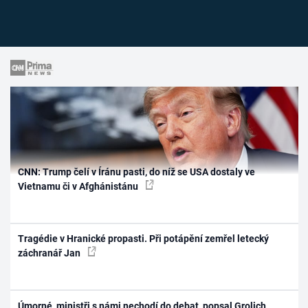
CNN: Trump čelí v Íránu pasti, do níž se USA dostaly ve
Vietnamu či v Afghánistánu
Tragédie v Hranické propasti. Při potápění zemřel letecký
záchranář Jan
Úmorné, ministři s námi nechodí do debat, popsal Grolich