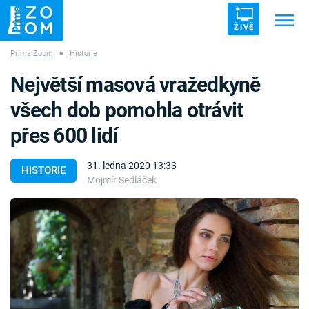
ŽIVĚ
Prima Zoom
■
Historie
Trendy:
ZRÁDCI
UFO
DRUHÁ SVĚTOVÁ VÁLKA
Největší masová vražedkyně
ZÁHADY
VETŘELCI DÁVNOVĚKU
všech dob pomohla otrávit
přes 600 lidí
31. ledna 2020 13:33
HISTORIE
Mojmír Sedláček
Témata
Témata
Pořady
TV Program