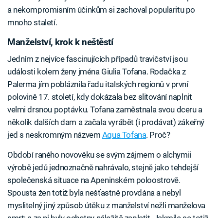
a nekompromisním účinkům si zachoval popularitu po
mnoho staletí.
Manželství, krok k neštěstí
Jedním z nejvíce fascinujících případů travičství jsou
události kolem ženy jména Giulia Tofana. Rodačka z
Palerma jím pobláznila řadu italských regionů v první
polovině 17. století, kdy dokázala bez slitování naplnit
velmi drsnou poptávku. Tofana zaměstnala svou dceru a
několik dalších dam a začala vyrábět (i prodávat) zákeřný
jed s neskromným názvem
Aqua Tofana
. Proč?
Období raného novověku se svým zájmem o alchymii
výrobě jedů jednoznačně nahrávalo, stejně jako tehdejší
společenská situace na Apeninském poloostrově.
Spousta žen totiž byla nešťastně provdána a nebyl
myslitelný jiný způsob útěku z manželství nežli manželova
smrt; a za ni byly ochotny náležitě zaplatit. Jakmile se totiž