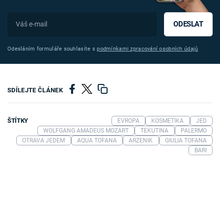
ODESLAT
Odesláním formuláře souhlasíte s
podmínkami zpracování osobních údajů
SDÍLEJTE ČLÁNEK
ŠTÍTKY
EVROPA
KOSMETIKA
JED
WOLFGANG AMADEUS MOZART
TEKUTINA
PALERMO
OTRAVA JEDEM
AQUA TOFANA
ARZENIK
GIULIA TOFANA
BARI