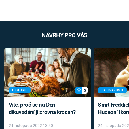
NÁVRHY PRO VÁS
5
HISTORIE
ZAJÍMAVOSTI
Víte, proč se na Den
Smrt Freddie
díkůvzdání jí zrovna krocan?
Hudební ikon
až do konce 
24. listopadu 2022 13:40
24. listopadu 20
léky