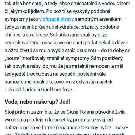
tekutina bez chuti, a tedy lehce smíchatelná s vodou, vínem
či jakýmkoli jídlem. Po požití se vyskytly podobné
symptomy jako
v případě otravy
samotným arzenikem –
tedy zvracení, průjem, dehydratace, příznaky podobné
chřipce, třes a křeče. Sofistikované však bylo, že
nedočkavá žena musela svému choti podat několik dávek
a až ta čtvrtá se mu obvykle stala osudnou – do té doby se
„pouze“ zhoršovaly zmíněné symptomy. Sám postižený
tak obvykle nabyl dojmu, že je smrtelně nemocen, a měl
tedy ještě trochu času na sepsání poslední vůle;
samozřejmě ideálně takové, v níž celý svůj majetek
odkázal budoucí truchlící vdově…
Voda, nebo make-up? Jed!
Stojí přitom za zmínku, že se Giulia Tofana původně živila
výrobou a prodejem kosmetiky, proto také svůj jed
nabízela nejen ve formě nenápadné tekutiny, nýbrž i make-