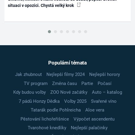
situaci v opozici. Chystá velký krok
Populární témata
Jak zhubnout
Nejlepší filmy 2024
Nejlepší horory
TV program
Změna času
Partie
Počasí
Kdy budou volby
ZOO Nové začátky
Auto – katalog
7 pádů Honzy Dědka
Volby 2025
Svařené víno
Tatarák podle Pohlreicha
Aloe vera
Pěstování lichořeřišnice
Výpočet ascendentu
Tvarohové knedlíky
Nejlepší palačinky