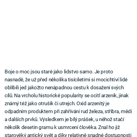
Boje o moc jsou staré jako lidstvo samo. Je proto
nasnadě, že už před několika tisíciletími si mocichtiví lidé
oblíbili jed jakožto nenápadnou cestu k dosažení svých
cílů. Na vrcholu historické popularity se ocitl arzenik, jinak
známý též jako otrušík či utrejch. Oxid arzenitý je
odpadním produktem při zahřívání rud železa, stříbra, mědi
a dalších prvků. Výsledkem je bílý prášek, u něhož stačí
několik desetin gramu k usmrcení člověka. Znal ho již
starověký antický svět a díky relativně snadné dostupnosti