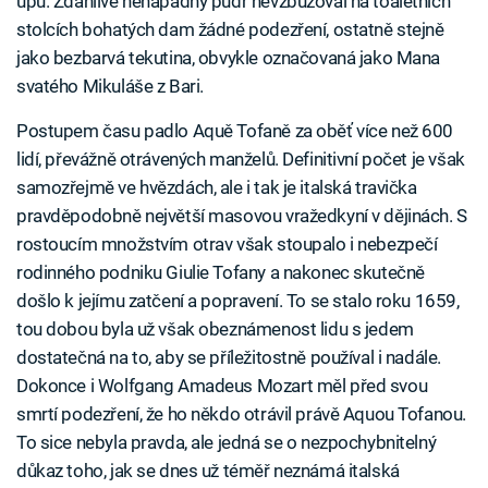
upu. Zdánlivě nenápadný pudr nevzbuzoval na toaletních
stolcích bohatých dam žádné podezření, ostatně stejně
jako bezbarvá tekutina, obvykle označovaná jako Mana
svatého Mikuláše z Bari.
Postupem času padlo Aquě Tofaně za oběť více než 600
lidí, převážně otrávených manželů. Definitivní počet je však
samozřejmě ve hvězdách, ale i tak je italská travička
pravděpodobně největší masovou vražedkyní v dějinách. S
rostoucím množstvím otrav však stoupalo i nebezpečí
rodinného podniku Giulie Tofany a nakonec skutečně
došlo k jejímu zatčení a popravení. To se stalo roku 1659,
tou dobou byla už však obeznámenost lidu s jedem
dostatečná na to, aby se příležitostně používal i nadále.
Dokonce i Wolfgang Amadeus Mozart měl před svou
smrtí podezření, že ho někdo otrávil právě Aquou Tofanou.
To sice nebyla pravda, ale jedná se o nezpochybnitelný
důkaz toho, jak se dnes už téměř neznámá italská