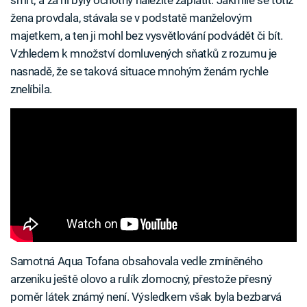
žena provdala, stávala se v podstatě manželovým
majetkem, a ten ji mohl bez vysvětlování podvádět či bít.
Vzhledem k množství domluvených sňatků z rozumu je
nasnadě, že se taková situace mnohým ženám rychle
znelíbila.
Samotná Aqua Tofana obsahovala vedle zmíněného
arzeniku ještě olovo a rulík zlomocný, přestože přesný
poměr látek známý není. Výsledkem však byla bezbarvá