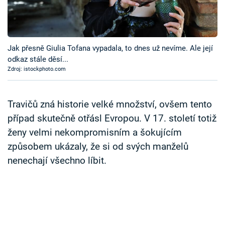
Časopis
Sledujte prima+
Jak přesně Giulia Tofana vypadala, to dnes už nevíme. Ale její
odkaz stále děsí...
Přihlášení
Zdroj: istockphoto.com
Sledujte nás
Travičů zná historie velké množství, ovšem tento
případ skutečně otřásl Evropou. V 17. století totiž
ženy velmi nekompromisním a šokujícím
způsobem ukázaly, že si od svých manželů
nenechají všechno líbit.