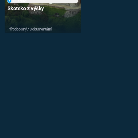
PŘEHRÁT
Skotsko z výšky
Přírodopisný / Dokumentární