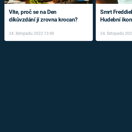
Víte, proč se na Den
Smrt Freddie
díkůvzdání jí zrovna krocan?
Hudební ikon
až do konce 
24. listopadu 2022 13:40
24. listopadu 20
léky