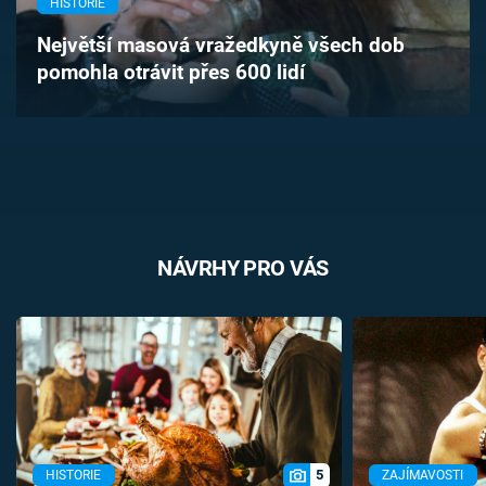
HISTORIE
Časopis
Největší masová vražedkyně všech dob
pomohla otrávit přes 600 lidí
Sledujte prima+
Přihlášení
Sledujte nás
NÁVRHY PRO VÁS
5
HISTORIE
ZAJÍMAVOSTI