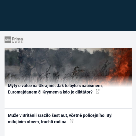
Mýty o válce na Ukrajině: Jak to bylo s nacismem,
Euromajdanem či Krymem a kdo je diktátor?
Muže v Británii srazilo šest aut, včetně policejního. Byl
milujícím otcem, truchlí rodina