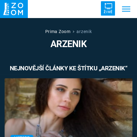
ŽIVĚ
Trendy:
ZRÁDCI
UFO
DRUHÁ SVĚTOVÁ VÁLKA
Prima Zoom
arzenik
ARZENIK
ZÁHADY
VETŘELCI DÁVNOVĚKU
NEJNOVĚJŠÍ ČLÁNKY KE ŠTÍTKU „ARZENIK“
Témata
Témata
Pořady
TV Program