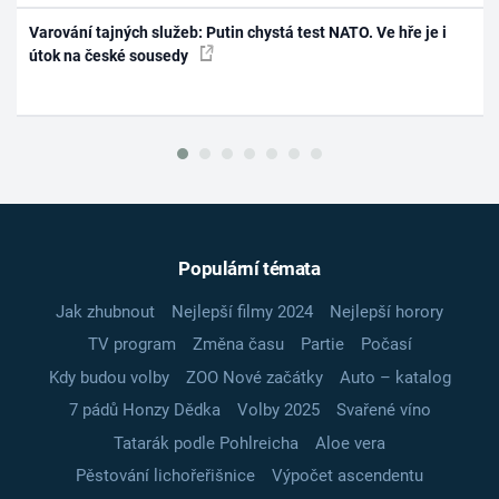
Varování tajných služeb: Putin chystá test NATO. Ve hře je i
útok na české sousedy
Populární témata
Jak zhubnout
Nejlepší filmy 2024
Nejlepší horory
TV program
Změna času
Partie
Počasí
Kdy budou volby
ZOO Nové začátky
Auto – katalog
7 pádů Honzy Dědka
Volby 2025
Svařené víno
Tatarák podle Pohlreicha
Aloe vera
Pěstování lichořeřišnice
Výpočet ascendentu