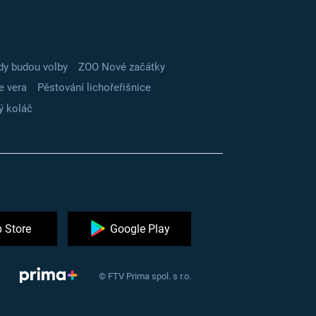
dy budou volby
ZOO Nové začátky
e vera
Pěstování lichořeřišnice
ý koláč
 Store
Google Play
© FTV Prima spol. s r.o.