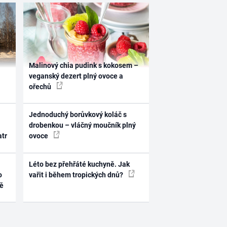
Malinový chia pudink s kokosem –
veganský dezert plný ovoce a
ořechů
Jednoduchý borůvkový koláč s
drobenkou – vláčný moučník plný
atr
ovoce
Léto bez přehřáté kuchyně. Jak
o
vařit i během tropických dnů?
ně