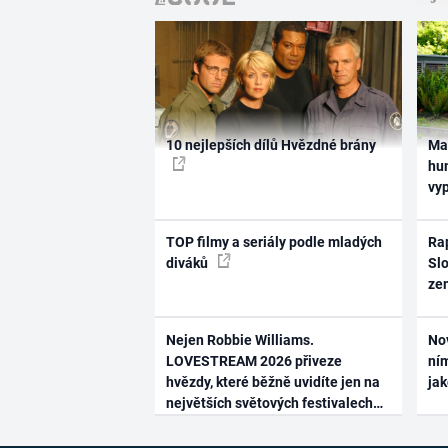
10 nejlepších dílů Hvězdné brány
Ma
hum
vy
TOP filmy a seriály podle mladých
Rap
diváků
Slo
ze
Nejen Robbie Williams.
No
LOVESTREAM 2026 přiveze
ním
hvězdy, které běžně uvidíte jen na
ja
největších světových festivalech