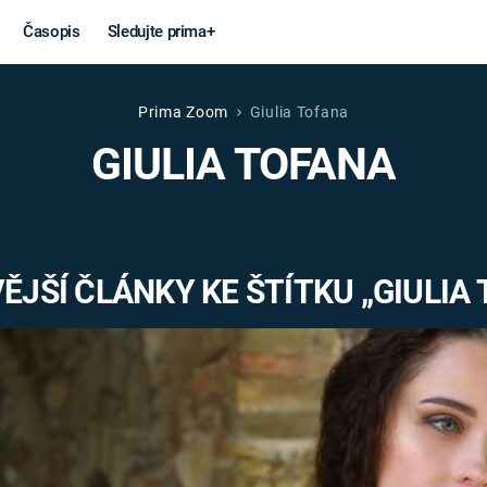
Časopis
Sledujte prima+
Prima Zoom
Giulia Tofana
Věda a
Války
GIULIA TOFANA
technika
STUDENÁ V
KORONAVIRUS
VÁLKA VE
VIETNAMU
VESMÍR
JŠÍ ČLÁNKY KE ŠTÍTKU „GIULIA
VÁLEČNÉ FI
MARS
SERIÁLY
Záhady a
Zajímav
konspirace