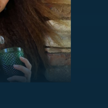
US
RSUS
ZE A