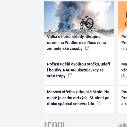
Válka o hořící sklady. Ukrajinci
Pri
udeřili na Wildberries, Rusové na
Pri
zemědělské zásoby
i n
Počasí udělá dvojitou otočku, udeří
Ma
i bouřky. RADAR ukazuje, kdy se
vž
vrátí tropy
já,
Masová střelba v thajské škole: Na
Ro
místě je sedm mrtvých. Student po
Pr
útoku spáchal sebevraždu
a 