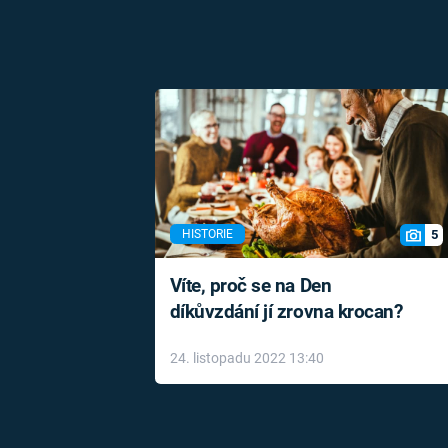
5
HISTORIE
Víte, proč se na Den
díkůvzdání jí zrovna krocan?
24. listopadu 2022 13:40