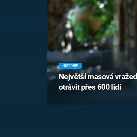
MARIE TEREZIE
ADOLF HITLER
NAPOLEON
BONAPARTE
ATENTÁT NA
REINHARDA
BRITSKÁ
HEYDRICHA
KRÁLOVSKÁ
RODINA
PRVNÍ SVĚTOVÁ
VÁLKA
HISTORIE
Největší masová vraže
otrávit přes 600 lidí