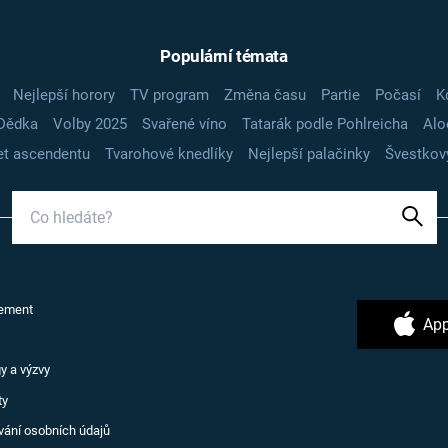
Populární témata
Nejlepší horory
TV program
Změna času
Partie
Počasí
K
Dědka
Volby 2025
Svařené víno
Tatarák podle Pohlreicha
Alo
t ascendentu
Tvarohové knedlíky
Nejlepší palačinky
Švestkov
ement
App
y a výzvy
ty
vání osobních údajů