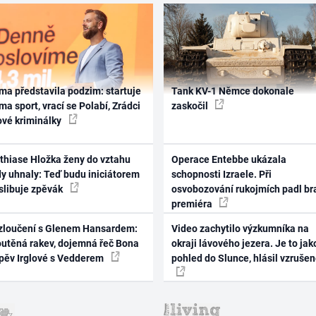
ma představila podzim: startuje
Tank KV-1 Němce dokonale
ma sport, vrací se Polabí, Zrádci
zaskočil
ové kriminálky
thiase Hložka ženy do vztahu
Operace Entebbe ukázala
dy uhnaly: Teď budu iniciátorem
schopnosti Izraele. Při
 slibuje zpěvák
osvobozování rukojmích padl br
premiéra
zloučení s Glenem Hansardem:
Video zachytilo výzkumníka na
outěná rakev, dojemná řeč Bona
okraji lávového jezera. Je to jak
zpěv Irglové s Vedderem
pohled do Slunce, hlásil vzruše