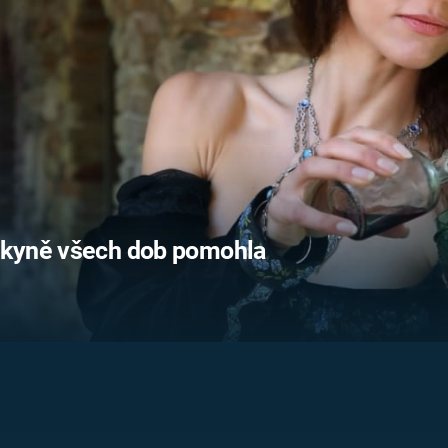
FILMY VERS
REALITA
UFO A
MIMOZEMŠŤANÉ
HORORY VE
REALITA
UTAJENÉ PŘÍBĚHY
ČESKÝCH DĚJIN
OPTICKÉ ILU
KLAMY
ALTERNATIVNÍ
HISTORIE
dkyně všech dob pomohla