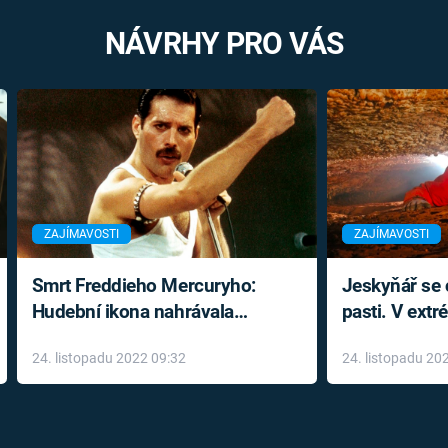
NÁVRHY PRO VÁS
ZAJÍMAVOSTI
ZAJÍMAVOSTI
Smrt Freddieho Mercuryho:
Jeskyňář se c
Hudební ikona nahrávala
pasti. V ext
až do konce života a odmítala
prožil noční
24. listopadu 2022 09:32
24. listopadu 20
léky
klaustrofobi