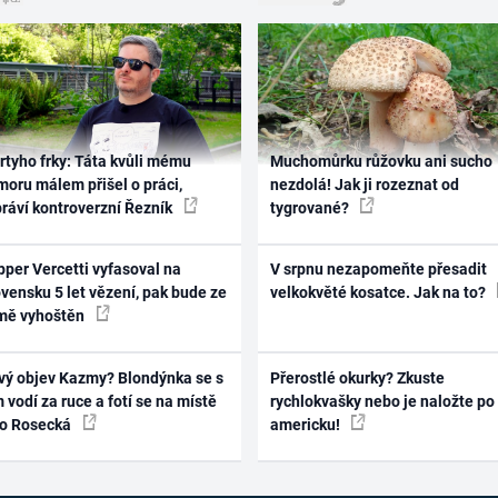
rtyho frky: Táta kvůli mému
Muchomůrku růžovku ani sucho
oru málem přišel o práci,
nezdolá! Jak ji rozeznat od
práví kontroverzní Řezník
tygrované?
per Vercetti vyfasoval na
V srpnu nezapomeňte přesadit
vensku 5 let vězení, pak bude ze
velkokvěté kosatce. Jak na to?
mě vyhoštěn
vý objev Kazmy? Blondýnka se s
Přerostlé okurky? Zkuste
 vodí za ruce a fotí se na místě
rychlokvašky nebo je naložte po
ko Rosecká
americku!