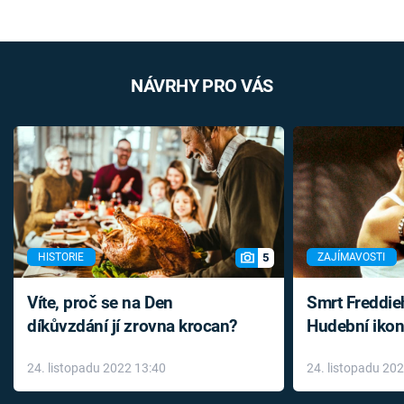
NÁVRHY PRO VÁS
5
HISTORIE
ZAJÍMAVOSTI
Víte, proč se na Den
Smrt Freddie
díkůvzdání jí zrovna krocan?
Hudební ikon
až do konce 
24. listopadu 2022 13:40
24. listopadu 20
léky