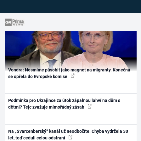
Vondra: Nesmíme působit jako magnet na migranty. Konečná
se opřela do Evropské komise
Podmínka pro Ukrajince za útok zápalnou lahví na dům s
dětmi? Tejc zvažuje mimořádný zásah
Na „Švarcenberský“ kanál už neodbočíte. Chyba vydržela 30
let, teď ceduli celou odstraní