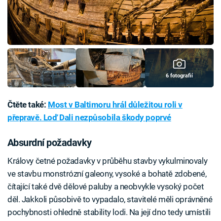
6 fotografií
Čtěte také:
Most v Baltimoru hrál důležitou roli v
přepravě. Loď Dali nezpůsobila škody poprvé
Absurdní požadavky
Královy četné požadavky v průběhu stavby vykulminovaly
ve stavbu monstrózní galeony, vysoké a bohatě zdobené,
čítající také dvě dělové paluby a neobvykle vysoký počet
děl. Jakkoli působivě to vypadalo, stavitelé měli oprávněné
pochybnosti ohledně stability lodi. Na její dno tedy umístili