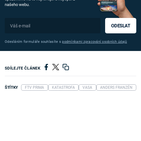
našeho webu.
ODESLAT
Odesláním formuláře souhlasíte s
podmínkami zpracování osobních údajů
SDÍLEJTE ČLÁNEK
ŠTÍTKY
FTV PRIMA
KATASTROFA
VASA
ANDERS FRANZÉN