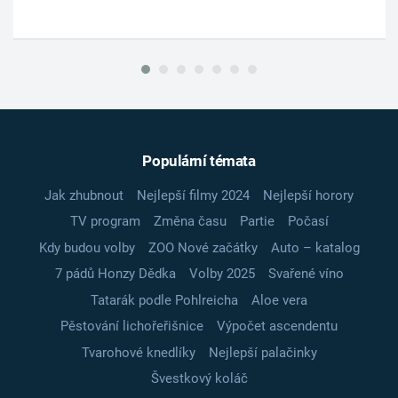
Populární témata
Jak zhubnout
Nejlepší filmy 2024
Nejlepší horory
TV program
Změna času
Partie
Počasí
Kdy budou volby
ZOO Nové začátky
Auto – katalog
7 pádů Honzy Dědka
Volby 2025
Svařené víno
Tatarák podle Pohlreicha
Aloe vera
Pěstování lichořeřišnice
Výpočet ascendentu
Tvarohové knedlíky
Nejlepší palačinky
Švestkový koláč