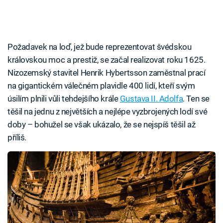
Požadavek na loď, jež bude reprezentovat švédskou
královskou moc a prestiž, se začal realizovat roku 1625.
Nizozemský stavitel Henrik Hybertsson zaměstnal prací
na gigantickém válečném plavidle 400 lidí, kteří svým
úsilím plnili vůli tehdejšího krále
Gustava II. Adolfa
. Ten se
těšil na jednu z největších a nejlépe vyzbrojených lodí své
doby – bohužel se však ukázalo, že se nejspíš těšil až
příliš.