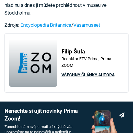
hladinu a dnes ji můžete prohlédnout v muzeu ve
Stockholmu.
Zdroje:
Encyclopedia Britannica
/
Vasamuseet
Filip Šula
Redaktor FTV Prima, Prima
ZOOM
VŠECHNY ČLÁNKY AUTORA
Nenechte si ujít novinky Prima
Zoom!
Zanechte nám svůj e-mail a 1x týdně vás
upozorníme na to nejnovější a nejlepší z