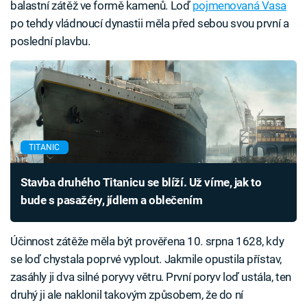
balastní zátěž ve formě kamenů. Loď
pojmenovaná Vasa
po tehdy vládnoucí dynastii měla před sebou svou první a
poslední plavbu.
TITANIC
Stavba druhého Titanicu se blíží. Už víme, jak to
bude s pasažéry, jídlem a oblečením
Účinnost zátěže měla být prověřena 10. srpna 1628, kdy
se loď chystala poprvé vyplout. Jakmile opustila přístav,
zasáhly ji dva silné poryvy větru. První poryv loď ustála, ten
druhý ji ale naklonil takovým způsobem, že do ní