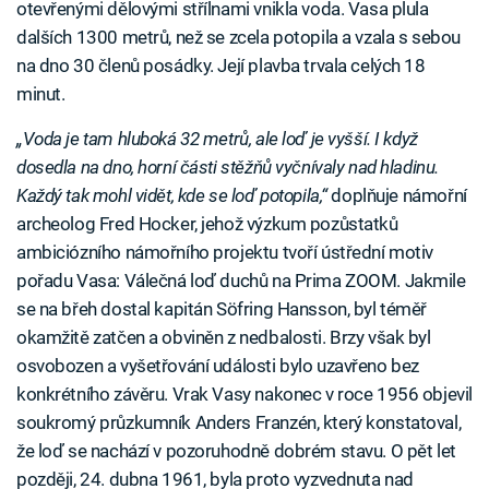
otevřenými dělovými střílnami vnikla voda. Vasa plula
dalších 1300 metrů, než se zcela potopila a vzala s sebou
na dno 30 členů posádky. Její plavba trvala celých 18
minut.
„Voda je tam hluboká 32 metrů, ale loď je vyšší. I když
dosedla na dno, horní části stěžňů vyčnívaly nad hladinu.
Každý tak mohl vidět, kde se loď potopila,“
doplňuje námořní
archeolog Fred Hocker, jehož výzkum pozůstatků
ambiciózního námořního projektu tvoří ústřední motiv
pořadu Vasa: Válečná loď duchů na Prima ZOOM. Jakmile
se na břeh dostal kapitán Söfring Hansson, byl téměř
okamžitě zatčen a obviněn z nedbalosti. Brzy však byl
osvobozen a vyšetřování události bylo uzavřeno bez
konkrétního závěru. Vrak Vasy nakonec v roce 1956 objevil
soukromý průzkumník Anders Franzén, který konstatoval,
že loď se nachází v pozoruhodně dobrém stavu. O pět let
později, 24. dubna 1961, byla proto vyzvednuta nad