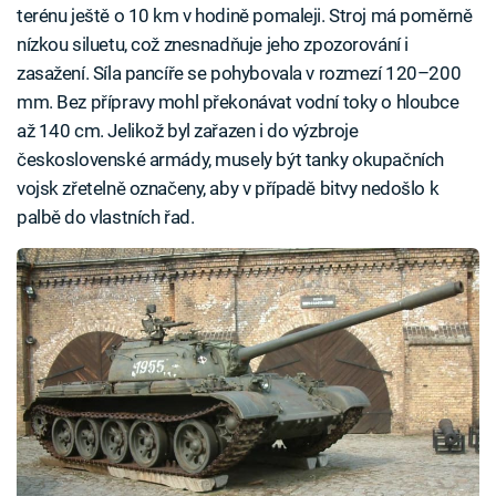
terénu ještě o 10 km v hodině pomaleji. Stroj má poměrně
nízkou siluetu, což znesnadňuje jeho zpozorování i
zasažení. Síla pancíře se pohybovala v rozmezí 120–200
mm. Bez přípravy mohl překonávat vodní toky o hloubce
až 140 cm. Jelikož byl zařazen i do výzbroje
československé armády, musely být tanky okupačních
vojsk zřetelně označeny, aby v případě bitvy nedošlo k
palbě do vlastních řad.