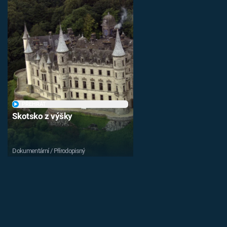
PŘEHRÁT
Skotsko z výšky
Dokumentární / Přírodopisný