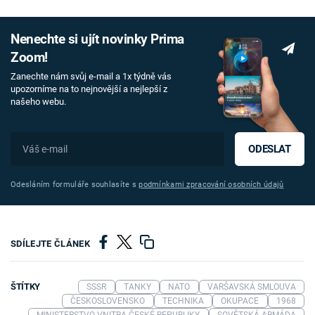
Nenechte si ujít novinky Prima
Zoom!
Zanechte nám svůj e-mail a 1x týdně vás
upozorníme na to nejnovější a nejlepší z
našeho webu.
ODESLAT
Odesláním formuláře souhlasíte s
podmínkami zpracování osobních údajů
SDÍLEJTE ČLÁNEK
ŠTÍTKY
SSSR
TANKY
NATO
VARŠAVSKÁ SMLOUVA
ČESKOSLOVENSKO
TECHNIKA
OKUPACE
1968