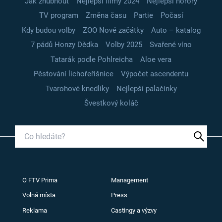
Jak zhubnout
Nejlepší filmy 2024
Nejlepší horory
TV program
Změna času
Partie
Počasí
Kdy budou volby
ZOO Nové začátky
Auto – katalog
7 pádů Honzy Dědka
Volby 2025
Svařené víno
Tatarák podle Pohlreicha
Aloe vera
Pěstování lichořeřišnice
Výpočet ascendentu
Tvarohové knedlíky
Nejlepší palačinky
Švestkový koláč
O FTV Prima
Management
Volná místa
Press
Reklama
Castingy a výzvy