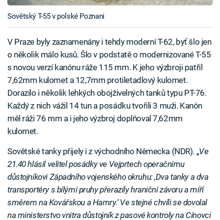
Sovětský T-55 v polské Poznani
V Praze byly zaznamenány i tehdy moderní T-62, byť šlo jen
o několik málo kusů. Šlo v podstatě o modernizované T-55
s novou verzí kanónu ráže 115 mm. K jeho výzbroji patřil
7,62mm kulomet a 12,7mm protiletadlový kulomet.
Dorazilo i několik lehkých obojživelných tanků typu PT-76.
Každý z nich vážil 14 tun a posádku tvořili 3 muži. Kanón
měl ráži 76 mm a i jeho výzbroj doplňoval 7,62mm
kulomet.
Sovětské tanky přijely i z východního Německa (NDR). „
Ve
21.40 hlásil velitel posádky ve Vejprtech operačnímu
důstojníkovi Západního vojenského okruhu: ‚Dva tanky a dva
transportéry s bílými pruhy přerazily hraniční závoru a míří
směrem na Kovářskou a Hamry.‘ Ve stejné chvíli se dovolal
na ministerstvo vnitra důstojník z pasové kontroly na Cínovci