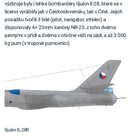
výzbroje byly i lehké bombardéry Iljušin Il-28, které se v
licenci vyráběly jak v Československu, tak v Číně. Jejich
posádku tvořili 3 lidé (pilot, navigátor, střelec) a
disponovaly 4× 23mm kanóny NR-23, z toho dvěma
pevnými v přídi a dvěma v otočné věži na zádi, a až 3 000
kg pum (v trupové pumovnici).
Iljušin IL-28R