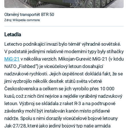
Obrněný transportét BTR 50
Zdroj: Wikipedia commons
Letadla
Letectvo podnikající invazi bylo téměř výhradně sovětské.
V podstatě jedinými relativně moderními typy byly stíhačky
MiG-21
v několika verzích. Mikojan-Gurevič MiG-21 (v kódu
NATO „Fishbed“) je víceúčelový letoun dosahující
nadzvukové rychlosti. Jejich úspěšnost dokládá fakt, že se
jimi vyzbrojilo několik desítek států světa včetně
Československa a celkem se jich vyrobilo přes 10 000
kusů, což z nich činí nejvíce a nejdéle vyráběný nadzvukový
letoun. Výzbroj se skládala z raket R-3 a na podtrupové
závěsníky mohl být instalován kanón místo přídavné
nádrže. Spolu s nimi dorazily víceúčelové bojové letouny
Jak-27/28, které jako jediný bojový typ naše armáda