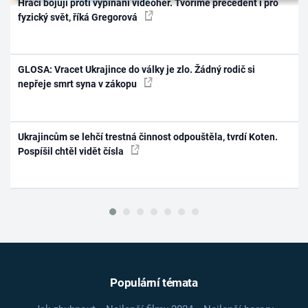
Hráči bojují proti vypínání videoher. Tvoříme precedent i pro
fyzický svět, říká Gregorová
GLOSA: Vracet Ukrajince do války je zlo. Žádný rodič si
nepřeje smrt syna v zákopu
Ukrajincům se lehčí trestná činnost odpouštěla, tvrdí Koten.
Pospíšil chtěl vidět čísla
Populární témata