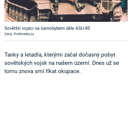
Časopis
Sledujte prima+
Sovětští vojáci na samohybém děle ASU-85
Zdroj: Profimedia.cz
Přihlášení
Tanky a letadla, kterými začal dočasný pobyt
Sledujte nás
sovětských vojsk na našem území. Dnes už se
tomu znova smí říkat okupace.