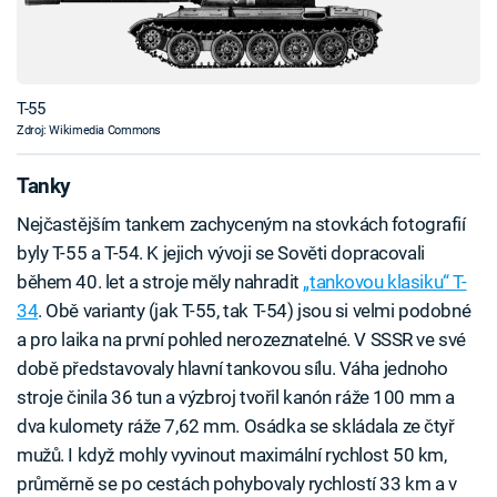
T-55
Zdroj: Wikimedia Commons
Tanky
Nejčastějším tankem zachyceným na stovkách fotografií
byly T-55 a T-54. K jejich vývoji se Sověti dopracovali
během 40. let a stroje měly nahradit
„tankovou klasiku“ T-
34
. Obě varianty (jak T-55, tak T-54) jsou si velmi podobné
a pro laika na první pohled nerozeznatelné. V SSSR ve své
době představovaly hlavní tankovou sílu. Váha jednoho
stroje činila 36 tun a výzbroj tvořil kanón ráže 100 mm a
dva kulomety ráže 7,62 mm. Osádka se skládala ze čtyř
mužů. I když mohly vyvinout maximální rychlost 50 km,
průměrně se po cestách pohybovaly rychlostí 33 km a v