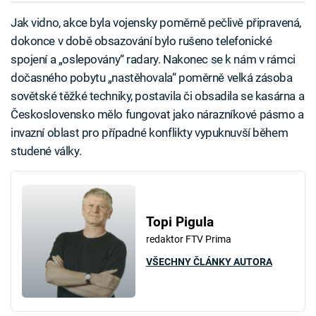
Jak vidno, akce byla vojensky poměrně pečlivě připravená,
dokonce v době obsazování bylo rušeno telefonické
spojení a „oslepovány“ radary. Nakonec se k nám v rámci
dočasného pobytu „nastěhovala“ poměrně velká zásoba
sovětské těžké techniky, postavila či obsadila se kasárna a
Československo mělo fungovat jako nárazníkové pásmo a
invazní oblast pro případné konflikty vypuknuvší během
studené války.
Topi Pigula
redaktor FTV Prima
VŠECHNY ČLÁNKY AUTORA