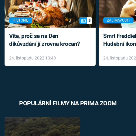
5
HISTORIE
ZAJÍMAVOSTI
Víte, proč se na Den
Smrt Freddie
díkůvzdání jí zrovna krocan?
Hudební ikon
až do konce 
24. listopadu 2022 13:40
24. listopadu 20
léky
POPULÁRNÍ FILMY NA PRIMA ZOOM