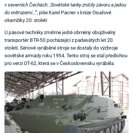
v severních Čechách: ‚Sovětské tanky zničily závoru a jedou
do vnitrozemí..
.‘", píše Karel Pacner v knize Osudové
okamžiky 20. století
U pásové techniky zmiňme ještě obrněný obojživelný
transportér BTR-50 pocházející z padesátých let 20.
století. Sériově vyráběné stroje se dostaly do výzbroje
sovětské armády roku 1954. Tento stroj se stal předlohou
pro verzi OT-62, která se v Československu vyráběla.