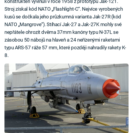
konstruktéři vyvinuli v roce 1958 z prototypu Jak-121.
Stroj získal kód NATO „Flashlight-C“. Nejvíce vyrobených
kusů se dočkala jeho průzkumná varianta Jak-27R (kód
NATO „Mangrove“). Stíhací Jak-27 a Jak-27K mohly své
nepřátele ohrozit dvěma 37mm kanóny typu N-37L se
zásobou 50 nábojů na hlaveň a 24 neřízenými raketami
typu ARS-57 ráže 57 mm, které později nahradily rakety K-
8.