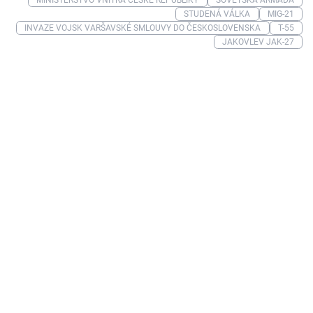
MINISTERSTVO VNITRA ČESKÉ REPUBLIKY
SOVĚTSKÁ ARMÁDA
STUDENÁ VÁLKA
MIG-21
INVAZE VOJSK VARŠAVSKÉ SMLOUVY DO ČESKOSLOVENSKA
T-55
JAKOVLEV JAK-27