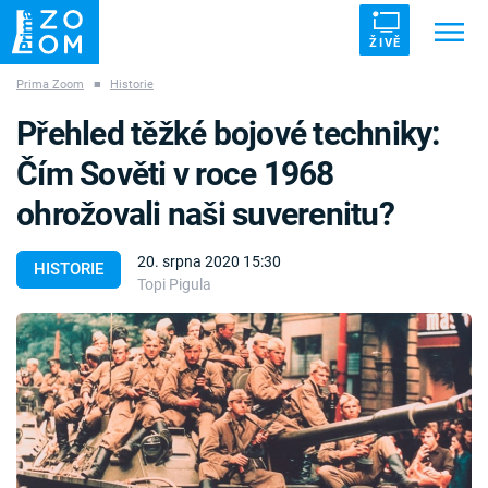
ŽIVĚ
Prima Zoom
■
Historie
Trendy:
ZRÁDCI
UFO
DRUHÁ SVĚTOVÁ VÁLKA
Přehled těžké bojové techniky:
ZÁHADY
VETŘELCI DÁVNOVĚKU
Čím Sověti v roce 1968
ohrožovali naši suverenitu?
20. srpna 2020 15:30
HISTORIE
Topi Pigula
Témata
Témata
Pořady
TV Program