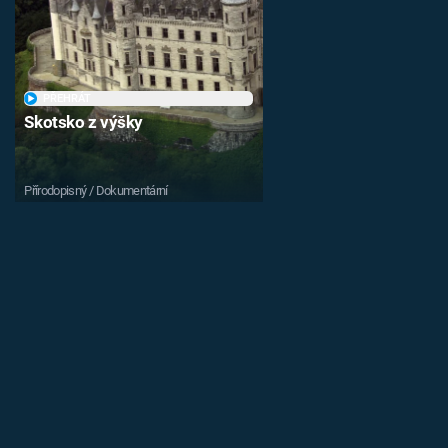
PŘEHRÁT
Skotsko z výšky
Přírodopisný / Dokumentární