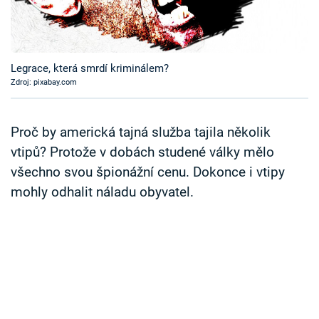
Časopis
Sledujte prima+
Legrace, která smrdí kriminálem?
Zdroj: pixabay.com
Přihlášení
Proč by americká tajná služba tajila několik
Sledujte nás
vtipů? Protože v dobách studené války mělo
všechno svou špionážní cenu. Dokonce i vtipy
mohly odhalit náladu obyvatel.