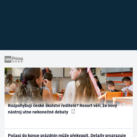
Rozpohybují české školství ředitelé? Resort věří, že nový
nástroj utne nekonečné debaty
Počasí do konce prázdnin může překvapit. Detaily prozrazuje