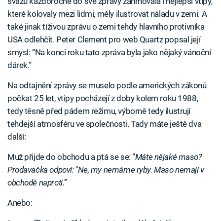
svazu každoročně do své zprávy zahrnovala i nejlepší vtipy,
které kolovaly mezi lidmi, měly ilustrovat náladu v zemi. A
také jinak tíživou zprávu o zemi tehdy hlavního protivníka
USA odlehčit. Peter Clement pro web Quartz popsal její
smysl: “Na konci roku tato zpráva byla jako nějaký vánoční
dárek.”
Na odtajnění zprávy se muselo podle amerických zákonů
počkat 25 let, vtipy pocházejí z doby kolem roku 1988,
tedy těsně před pádem režimu, výborně tedy ilustrují
tehdejší atmosféru ve společnosti. Tady máte ještě dva
další:
Muž přijde do obchodu a ptá se se: “
Máte nějaké maso?
Prodavačka odpoví: "Ne, my nemáme ryby. Maso nemají v
obchodě naproti.”
Anebo: