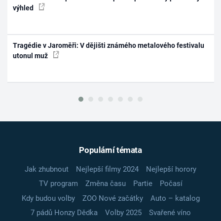
výhled
Tragédie v Jaroměři: V dějišti známého metalového festivalu
utonul muž
Populární témata
Jak zhubnout
Nejlepší filmy 2024
Nejlepší horory
TV program
Změna času
Partie
Počasí
Kdy budou volby
ZOO Nové začátky
Auto – katalog
7 pádů Honzy Dědka
Volby 2025
Svařené víno