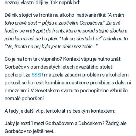
neznají vlastní dějiny. Tak například:
Dělník stojící ve frontě na alkohol naštvaně říká:
“A mám
toho právě dost
–
půjdu a zastřelím Gorbačova!” Za dvě
hodiny se vrátí zpět do fronty, která je pořád stejně dlouhá a
jeho kamarádi se ho ptají: “Tak co, dostals ho?” Dělník na to:
“Ne, fronta na něj byla ještě delší než tahle…
”
Co je na tom tak vtipného? Kontext vtipu je nutno znát:
Gorbačov v osmdesátých letech dvacátého století
pochopil, že
SSSR
má zcela zásadní problém s alkoholem;
pokusil se ho řešit kombinací částečné prohibice s dalšími
omezeními. V Sovětském svazu to pochopitelně vzbudilo
nemalé pohoršení.
A tady je další vtip, tentokrát i s českým kontextem:
Jaký je rozdíl mezi Gorbačovem a Dubčekem? Žádný, ale
Gorbačov to ještě neví…