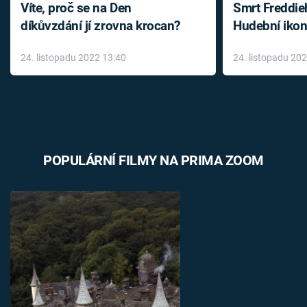
Víte, proč se na Den
Smrt Freddie
díkůvzdání jí zrovna krocan?
Hudební ikon
až do konce 
24. listopadu 2022 13:40
24. listopadu 20
léky
POPULÁRNÍ FILMY NA PRIMA ZOOM