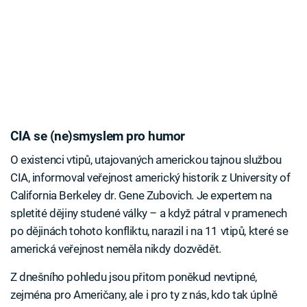
CIA se (ne)smyslem pro humor
O existenci vtipů, utajovaných americkou tajnou službou
CIA, informoval veřejnost americký historik z University of
California Berkeley dr. Gene Zubovich. Je expertem na
spletité dějiny studené války – a když pátral v pramenech
po dějinách tohoto konfliktu, narazil i na 11 vtipů, které se
americká veřejnost neměla nikdy dozvědět.
Z dnešního pohledu jsou přitom poněkud nevtipné,
zejména pro Američany, ale i pro ty z nás, kdo tak úplně