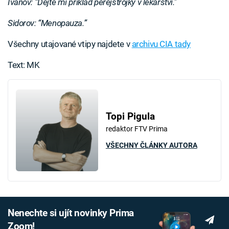
Ivanov: “Dejte mi příklad perejstrojky v lékařství."
Sidorov: “Menopauza.”
Všechny utajované vtipy najdete v
archivu CIA tady
Text: MK
Topi Pigula
redaktor FTV Prima
VŠECHNY ČLÁNKY AUTORA
Nenechte si ujít novinky Prima
Zoom!