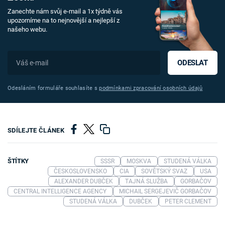
Zanechte nám svůj e-mail a 1x týdně vás
upozorníme na to nejnovější a nejlepší z
našeho webu.
ODESLAT
Odesláním formuláře souhlasíte s
podmínkami zpracování osobních údajů
SDÍLEJTE ČLÁNEK
ŠTÍTKY
SSSR
MOSKVA
STUDENÁ VÁLKA
ČESKOSLOVENSKO
CIA
SOVĚTSKÝ SVAZ
USA
ALEXANDER DUBČEK
TAJNÁ SLUŽBA
GORBAČOV
CENTRAL INTELLIGENCE AGENCY
MICHAIL SERGEJEVIČ GORBAČOV
STUDENÁ VÁLKA
DUBČEK
PETER CLEMENT