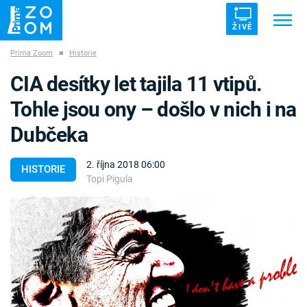
ŽIVĚ
Prima Zoom
■
Historie
Trendy:
ZRÁDCI
UFO
DRUHÁ SVĚTOVÁ VÁLKA
CIA desítky let tajila 11 vtipů.
ZÁHADY
VETŘELCI DÁVNOVĚKU
Tohle jsou ony – došlo v nich i na
Dubčeka
2. října 2018 06:00
HISTORIE
Topi Pigula
Témata
Témata
Pořady
TV Program