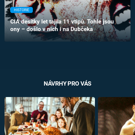
Časopis
HISTORIE
Sledujte prima+
CIA desítky let tajila 11 vtipů. Tohle jsou
ony – došlo v nich i na Dubčeka
Přihlášení
Sledujte nás
NÁVRHY PRO VÁS