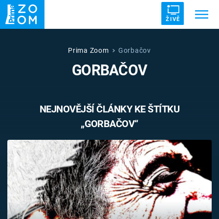
ŽIVĚ
Trendy:
ZRÁDCI
UFO
DRUHÁ SVĚTOVÁ VÁLKA
Prima Zoom
Gorbačov
GORBAČOV
ZÁHADY
VETŘELCI DÁVNOVĚKU
NEJNOVĚJŠÍ ČLÁNKY KE ŠTÍTKU
„GORBAČOV“
Témata
Témata
Pořady
TV Program