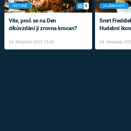
5
HISTORIE
ZAJÍMAVOSTI
Víte, proč se na Den
Smrt Freddie
díkůvzdání jí zrovna krocan?
Hudební ikon
až do konce 
24. listopadu 2022 13:40
24. listopadu 20
léky