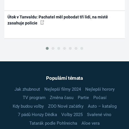
Útok v Tanvaldu: Pachatel měl pobodat tři lidi, na místě
zasahuje policie
Populární témata
Jak zhubnout
Nejlepší filmy 2024
Nejlepší horory
TV program
Změna času
Partie
Počasí
Kdy budou volby
ZOO Nové začátky
Auto – katalog
7 pádů Honzy Dědka
Volby 2025
Svařené víno
Tatarák podle Pohlreicha
Aloe vera