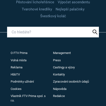
Pěstování lichořeřišnice
Výpočet ascendentu
Tvarohové knedlíky
Nejlepší palačinky
Švestkový koláč
O FTV Prima
Management
Volná místa
Press
Reklama
Castingy a výzvy
HbbTV
Kontakty
Podmínky užívání
Zpracování osobních údajů
Cookies
Nápověda
Vlastník FTV Prima spol. s
Redakce
r.o.