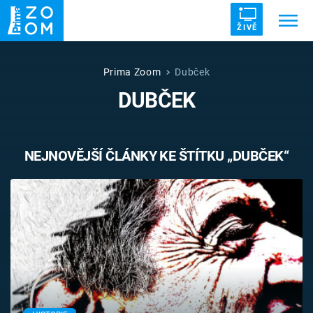
ŽIVĚ
Trendy:
ZRÁDCI
UFO
DRUHÁ SVĚTOVÁ VÁLKA
Prima Zoom
Dubček
DUBČEK
ZÁHADY
VETŘELCI DÁVNOVĚKU
NEJNOVĚJŠÍ ČLÁNKY KE ŠTÍTKU „DUBČEK“
Témata
Témata
Pořady
TV Program