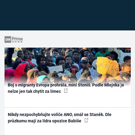
Boj s migranty Evropa prohrála, míní Stoniš. Podle Mlejnka je
nelze jen tak chytit za límec
Nikdy nezpochybňujte voliče ANO, smál se Staněk. Dle
průzkumu mají za lídra opozice Babiše