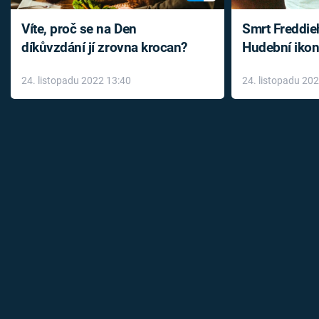
Víte, proč se na Den
Smrt Freddie
díkůvzdání jí zrovna krocan?
Hudební ikon
až do konce 
24. listopadu 2022 13:40
24. listopadu 20
léky