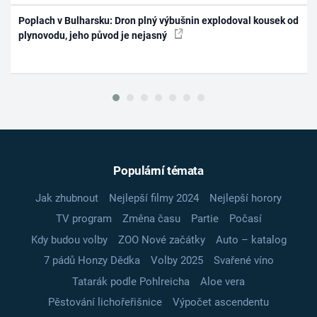
Poplach v Bulharsku: Dron plný výbušnin explodoval kousek od
plynovodu, jeho původ je nejasný
Populární témata
Jak zhubnout
Nejlepší filmy 2024
Nejlepší horory
TV program
Změna času
Partie
Počasí
Kdy budou volby
ZOO Nové začátky
Auto – katalog
7 pádů Honzy Dědka
Volby 2025
Svařené víno
Tatarák podle Pohlreicha
Aloe vera
Pěstování lichořeřišnice
Výpočet ascendentu