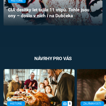
HISTORIE
Časopis
CIA desítky let tajila 11 vtipů. Tohle jsou
ony – došlo v nich i na Dubčeka
Sledujte prima+
Přihlášení
Sledujte nás
NÁVRHY PRO VÁS
5
HISTORIE
ZAJÍMAVOSTI