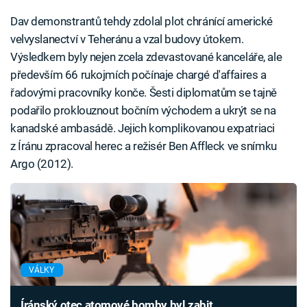
Dav demonstrantů tehdy zdolal plot chránící americké
velvyslanectví v Teheránu a vzal budovy útokem.
Výsledkem byly nejen zcela zdevastované kanceláře, ale
především 66 rukojmích počínaje chargé d'affaires a
řadovými pracovníky konče. Šesti diplomatům se tajně
podařilo proklouznout bočním východem a ukrýt se na
kanadské ambasádě. Jejich komplikovanou expatriaci
z Íránu zpracoval herec a režisér Ben Affleck ve snímku
Argo (2012).
VÁLKY
Íránský otec atomové bomby byl zabit