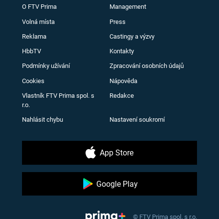
O FTV Prima
Management
Volná místa
Press
Reklama
Castingy a výzvy
HbbTV
Kontakty
Podmínky užívání
Zpracování osobních údajů
Cookies
Nápověda
Vlastník FTV Prima spol. s
Redakce
r.o.
Nahlásit chybu
Nastavení soukromí
App Store
Google Play
© FTV Prima spol. s r.o.