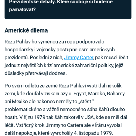
Prezidentské debaty. Které souboje si budeme
pamatovat?
Americké dilema
Rezu Pahlavího výměnou za ropu podporovalo
hospodářsky i vojensky postupně osm amerických
prezidentů. Poslední z nich,
Jimmy Carter
, pak musel řešit
jednu z největších krizí americké zahraniční politiky, jejíž
důsledky přetrvávají dodnes.
Po svém odletu ze země Reza Pahlaví vystřídal několik
zemí, kde doufal v získání azylu. Egypt, Maroko, Bahamy
ani Mexiko ale nakonec neměly to „štěstí“
problematického a vážně nemocného šáha šáhů dlouho
hostit. V říjnu 1979 tak šáh zakotvil v USA, kde se měl dál
léčit. Vstřícný krok Jimmyho Cartera ale v Íránu vyvolal
další nepokoje, které vyvrcholily 4. listopadu 1979.