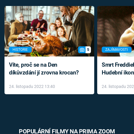
5
HISTORIE
ZAJÍMAVOSTI
Víte, proč se na Den
Smrt Freddie
díkůvzdání jí zrovna krocan?
Hudební ikon
až do konce 
24. listopadu 2022 13:40
24. listopadu 20
léky
POPULÁRNÍ FILMY NA PRIMA ZOOM