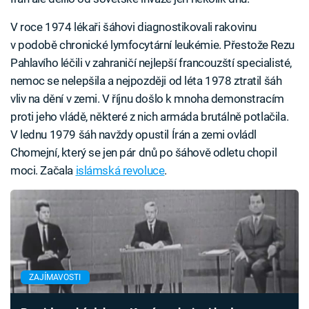
V roce 1974 lékaři šáhovi diagnostikovali rakovinu
v podobě chronické lymfocytární leukémie. Přestože Rezu
Pahlavího léčili v zahraničí nejlepší francouzští specialisté,
nemoc se nelepšila a nejpozději od léta 1978 ztratil šáh
vliv na dění v zemi. V říjnu došlo k mnoha demonstracím
proti jeho vládě, některé z nich armáda brutálně potlačila.
V lednu 1979 šáh navždy opustil Írán a zemi ovládl
Chomejní, který se jen pár dnů po šáhově odletu chopil
moci. Začala
islámská revoluce
.
ZAJÍMAVOSTI