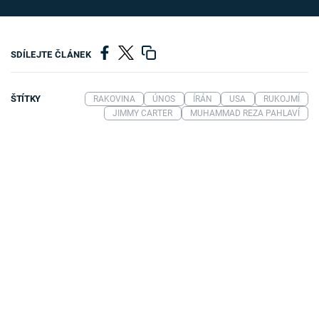
SDÍLEJTE ČLÁNEK
ŠTÍTKY
RAKOVINA
ÚNOS
ÍRÁN
USA
RUKOJMÍ
JIMMY CARTER
MUHAMMAD REZA PAHLAVÍ