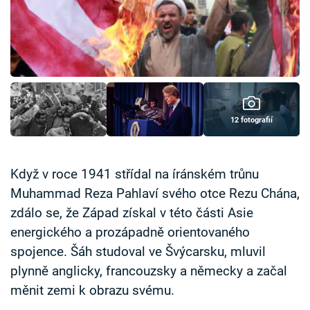
Časopis
Sledujte prima+
Přihlášení
12 fotografií
Sledujte nás
Když v roce 1941 střídal na íránském trůnu
Muhammad Reza Pahlaví svého otce Rezu Chána,
zdálo se, že Západ získal v této části Asie
energického a prozápadně orientovaného
spojence. Šáh studoval ve Švýcarsku, mluvil
plynně anglicky, francouzsky a německy a začal
měnit zemi k obrazu svému.