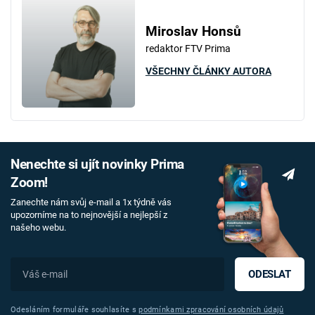
Miroslav Honsů
redaktor FTV Prima
VŠECHNY ČLÁNKY AUTORA
Nenechte si ujít novinky Prima
Zoom!
Zanechte nám svůj e-mail a 1x týdně vás
upozorníme na to nejnovější a nejlepší z
našeho webu.
ODESLAT
Odesláním formuláře souhlasíte s
podmínkami zpracování osobních údajů