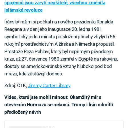
spojenců jsou zarytí nepřátelé, všechno změnila
islámská revoluce
Íránský režim si počkal na nového prezidenta Ronalda
Reagana a v den jeho inaugurace 20. ledna 1981
symbolicky jednu minutu po složení přísahy zbylých 56
rukojmí prostřednictvím Alžírska a Německa propustil.
Přestože Reza Pahlaví, který byl nepřímým původcem
krize, už 27. července 1980 zemřel v Egyptě na rakovinu,
dostaly se americko-íránské vztahy hluboko pod bod
mrazu, kde zůstávají dodnes.
Zdroj: ČTK,
Jimmy Carter Library
Video, které jste mohli minout: Okamžitý mír s
otevřením Hormuzu se nekoná. Trump i Írán odmítli
předložený návrh
Failed to fetch