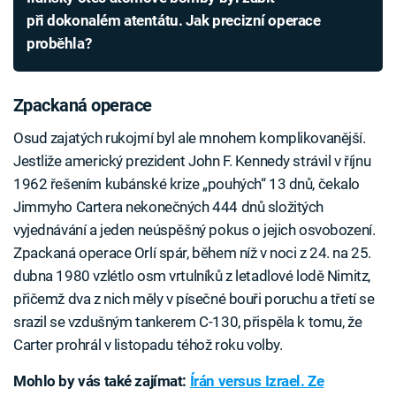
při dokonalém atentátu. Jak precizní operace
proběhla?
Zpackaná operace
Osud zajatých rukojmí byl ale mnohem komplikovanější.
Jestliže americký prezident John F. Kennedy strávil v říjnu
1962 řešením kubánské krize „pouhých“ 13 dnů, čekalo
Jimmyho Cartera nekonečných 444 dnů složitých
vyjednávání a jeden neúspěšný pokus o jejich osvobození.
Zpackaná operace Orlí spár, během níž v noci z 24. na 25.
dubna 1980 vzlétlo osm vrtulníků z letadlové lodě Nimitz,
přičemž dva z nich měly v písečné bouři poruchu a třetí se
srazil se vzdušným tankerem C-130, přispěla k tomu, že
Carter prohrál v listopadu téhož roku volby.
Mohlo by vás také zajímat:
Írán versus Izrael. Ze