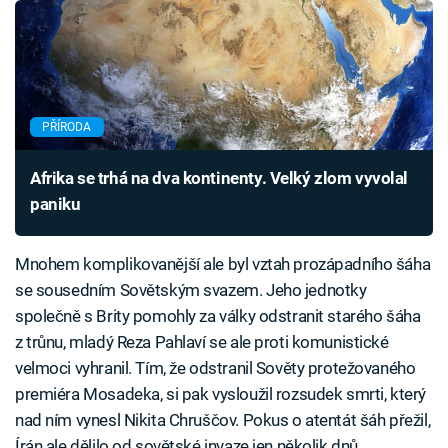
PŘÍRODA
Afrika se trhá na dva kontinenty. Velký zlom vyvolal
paniku
Mnohem komplikovanější ale byl vztah prozápadního šáha
se sousedním Sovětským svazem. Jeho jednotky
společně s Brity pomohly za války odstranit starého šáha
z trůnu, mladý Reza Pahlaví se ale proti komunistické
velmoci vyhranil. Tím, že odstranil Sověty protežovaného
premiéra Mosadeka, si pak vysloužil rozsudek smrti, který
nad ním vynesl Nikita Chruščov. Pokus o atentát šáh přežil,
Írán ale dělilo od sovětské invaze jen několik dnů.