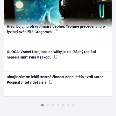
Hráči bojují proti vypínání videoher. Tvoříme precedent i pro
fyzický svět, říká Gregorová
GLOSA: Vracet Ukrajince do války je zlo. Žádný rodič si
nepřeje smrt syna v zákopu
Ukrajincům se lehčí trestná činnost odpouštěla, tvrdí Koten.
Pospíšil chtěl vidět čísla