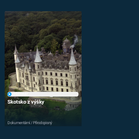
PŘEHRÁT
Skotsko z výšky
Dokumentární / Přírodopisný