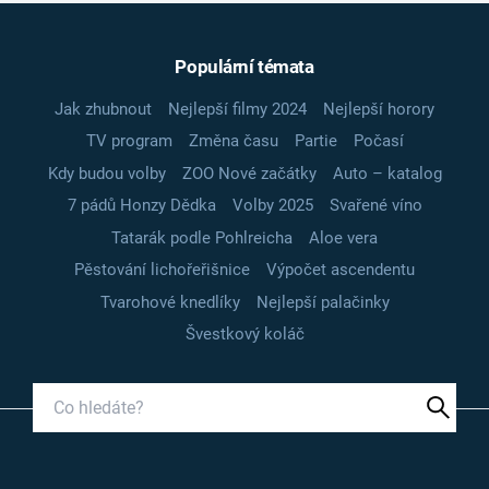
Populární témata
Jak zhubnout
Nejlepší filmy 2024
Nejlepší horory
TV program
Změna času
Partie
Počasí
Kdy budou volby
ZOO Nové začátky
Auto – katalog
7 pádů Honzy Dědka
Volby 2025
Svařené víno
Tatarák podle Pohlreicha
Aloe vera
Pěstování lichořeřišnice
Výpočet ascendentu
Tvarohové knedlíky
Nejlepší palačinky
Švestkový koláč