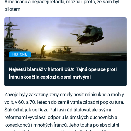
Američanů a nejraději letadla, možná i proto, že sám byl
pilotem.
HISTORIE
Největší blamáž v historii USA: Tajná operace proti
Íránu skončila explozí a osmi mrtvými
Závoje byly zakázány, ženy směly nosit minisukně a mohly
volit, v 60. a 70. letech do země vtrhla západní popkultura.
Šáh šáhů, jak se Reza Pahlaví rád tituloval, ale svými
reformami vyvolával odpor u islámských duchovních a
koneckonců i mnohých Íránců. Jeho touha po absolutní