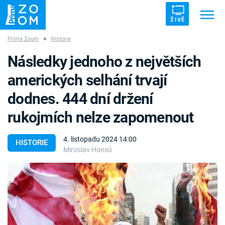
ŽIVĚ
Prima Zoom
■
Historie
Trendy:
ZRÁDCI
UFO
DRUHÁ SVĚTOVÁ VÁLKA
Následky jednoho z největších
ZÁHADY
VETŘELCI DÁVNOVĚKU
amerických selhání trvají
dodnes. 444 dní držení
rukojmích nelze zapomenout
Témata
4. listopadu 2024 14:00
HISTORIE
Miroslav Honsů
Témata
Pořady
TV Program