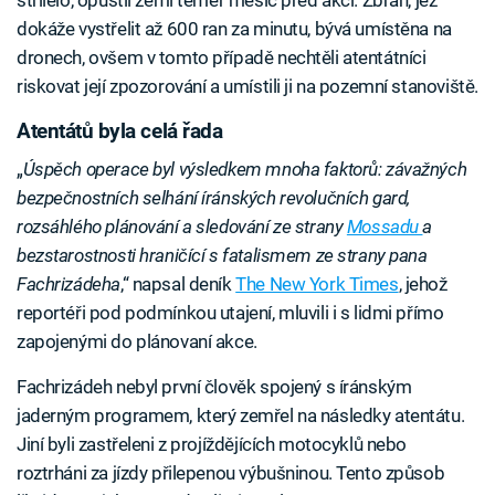
střílelo, opustil zemi téměř měsíc před akcí. Zbraň, jež
dokáže vystřelit až 600 ran za minutu, bývá umístěna na
dronech, ovšem v tomto případě nechtěli atentátníci
riskovat její zpozorování a umístili ji na pozemní stanoviště.
Atentátů byla celá řada
„
Úspěch operace byl výsledkem mnoha faktorů: závažných
bezpečnostních selhání íránských revolučních gard,
rozsáhlého plánování a sledování ze strany
Mossadu
a
bezstarostnosti hraničící s fatalismem ze strany pana
Fachrizádeha
,“ napsal deník
The New York Times
, jehož
reportéři pod podmínkou utajení, mluvili i s lidmi přímo
zapojenými do plánovaní akce.
Fachrizádeh nebyl první člověk spojený s íránským
jaderným programem, který zemřel na následky atentátu.
Jiní byli zastřeleni z projíždějících motocyklů nebo
roztrháni za jízdy přilepenou výbušninou. Tento způsob