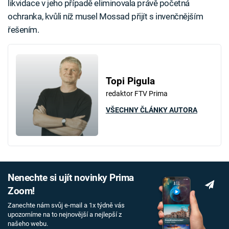
likvidace v jeho případě eliminovala právě početná
ochranka, kvůli níž musel Mossad přijít s invenčnějším
řešením.
Topi Pigula
redaktor FTV Prima
VŠECHNY ČLÁNKY AUTORA
Nenechte si ujít novinky Prima
Zoom!
Zanechte nám svůj e-mail a 1x týdně vás
upozorníme na to nejnovější a nejlepší z
našeho webu.