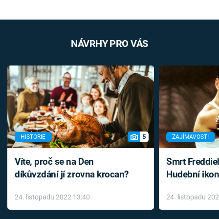
NÁVRHY PRO VÁS
5
HISTORIE
ZAJÍMAVOSTI
Víte, proč se na Den
Smrt Freddie
díkůvzdání jí zrovna krocan?
Hudební ikon
až do konce 
24. listopadu 2022 13:40
24. listopadu 20
léky