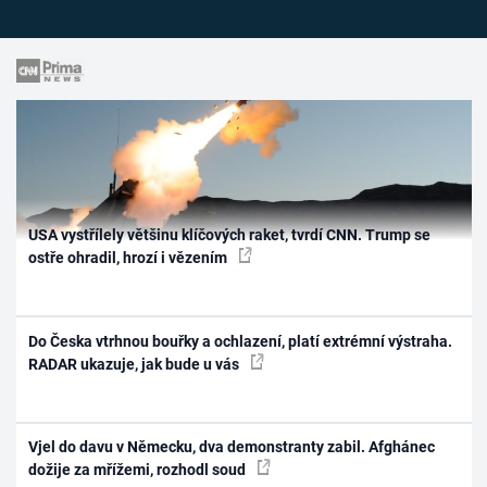
USA vystřílely většinu klíčových raket, tvrdí CNN. Trump se
ostře ohradil, hrozí i vězením
Do Česka vtrhnou bouřky a ochlazení, platí extrémní výstraha.
RADAR ukazuje, jak bude u vás
Vjel do davu v Německu, dva demonstranty zabil. Afghánec
dožije za mřížemi, rozhodl soud