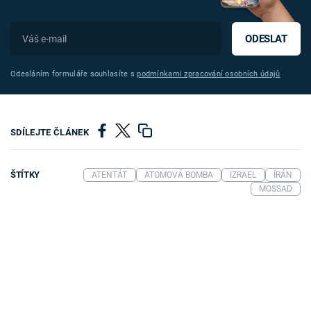
ODESLAT
Odesláním formuláře souhlasíte s
podmínkami zpracování osobních údajů
SDÍLEJTE ČLÁNEK
ŠTÍTKY
ATENTÁT
ATOMOVÁ BOMBA
IZRAEL
ÍRÁN
MOSSAD