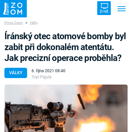
ŽIVĚ
Prima Zoom
■
Války
Trendy:
ZRÁDCI
UFO
DRUHÁ SVĚTOVÁ VÁLKA
Íránský otec atomové bomby byl
ZÁHADY
VETŘELCI DÁVNOVĚKU
zabit při dokonalém atentátu.
Jak precizní operace proběhla?
6. října 2021 08:40
VÁLKY
Topi Pigula
Témata
Témata
Pořady
TV Program