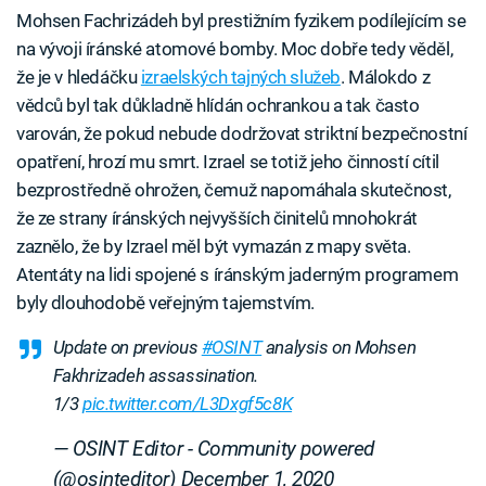
Mohsen Fachrizádeh byl prestižním fyzikem podílejícím se
na vývoji íránské atomové bomby. Moc dobře tedy věděl,
že je v hledáčku
izraelských tajných služeb
. Málokdo z
vědců byl tak důkladně hlídán ochrankou a tak často
varován, že pokud nebude dodržovat striktní bezpečnostní
opatření, hrozí mu smrt. Izrael se totiž jeho činností cítil
bezprostředně ohrožen, čemuž napomáhala skutečnost,
že ze strany íránských nejvyšších činitelů mnohokrát
zaznělo, že by Izrael měl být vymazán z mapy světa.
Atentáty na lidi spojené s íránským jaderným programem
byly dlouhodobě veřejným tajemstvím.
Update on previous
#OSINT
analysis on Mohsen
Fakhrizadeh assassination.
1/3
pic.twitter.com/L3Dxgf5c8K
— OSINT Editor - Community powered
(@osinteditor)
December 1, 2020