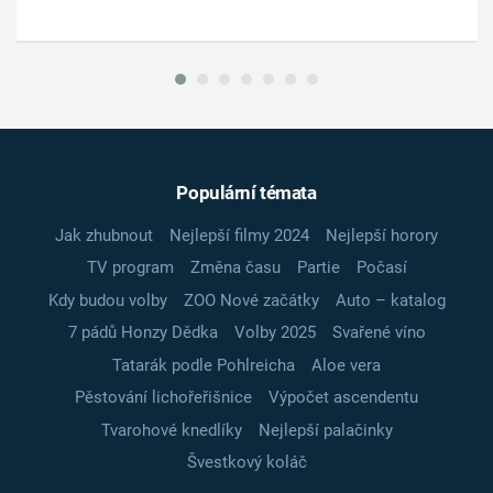
Populární témata
Jak zhubnout
Nejlepší filmy 2024
Nejlepší horory
TV program
Změna času
Partie
Počasí
Kdy budou volby
ZOO Nové začátky
Auto – katalog
7 pádů Honzy Dědka
Volby 2025
Svařené víno
Tatarák podle Pohlreicha
Aloe vera
Pěstování lichořeřišnice
Výpočet ascendentu
Tvarohové knedlíky
Nejlepší palačinky
Švestkový koláč