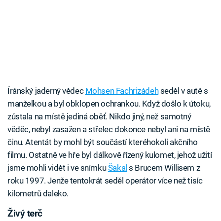
Íránský jaderný vědec
Mohsen Fachrizádeh
seděl v autě s
manželkou a byl obklopen ochrankou. Když došlo k útoku,
zůstala na místě jediná oběť. Nikdo jiný, než samotný
věděc, nebyl zasažen a střelec dokonce nebyl ani na místě
činu. Atentát by mohl být součástí kteréhokoli akčního
filmu. Ostatně ve hře byl dálkově řízený kulomet, jehož užití
jsme mohli vidět i ve snímku
Šakal
s Brucem Willisem z
roku 1997. Jenže tentokrát seděl operátor více než tisíc
kilometrů daleko.
Živý terč