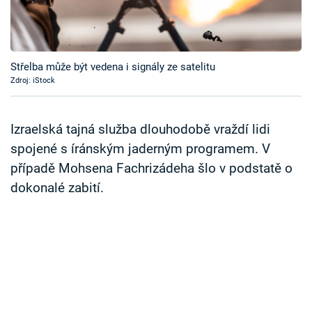
Časopis
Sledujte prima+
Střelba může být vedena i signály ze satelitu
Zdroj: iStock
Přihlášení
Izraelská tajná služba dlouhodobě vraždí lidi
Sledujte nás
spojené s íránským jaderným programem. V
případě Mohsena Fachrizádeha šlo v podstatě o
dokonalé zabití.