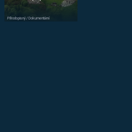
Přírodopisný / Dokumentární