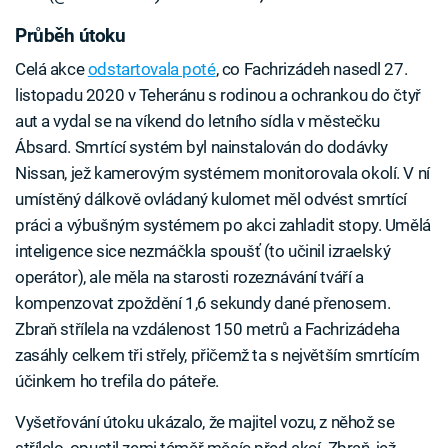
Průběh útoku
Celá akce
odstartovala poté
, co Fachrizádeh nasedl 27.
listopadu 2020 v Teheránu s rodinou a ochrankou do čtyř
aut a vydal se na víkend do letního sídla v městečku
Ábsard. Smrtící systém byl nainstalován do dodávky
Nissan, jež kamerovým systémem monitorovala okolí. V ní
umístěný dálkově ovládaný kulomet měl odvést smrtící
práci a výbušným systémem po akci zahladit stopy. Umělá
inteligence sice nezmáčkla spoušť (to učinil izraelský
operátor), ale měla na starosti rozeznávání tváří a
kompenzovat zpoždění 1,6 sekundy dané přenosem.
Zbraň střílela na vzdálenost 150 metrů a Fachrizádeha
zasáhly celkem tři střely, přičemž ta s největším smrtícím
účinkem ho trefila do páteře.
Vyšetřování útoku ukázalo, že majitel vozu, z něhož se