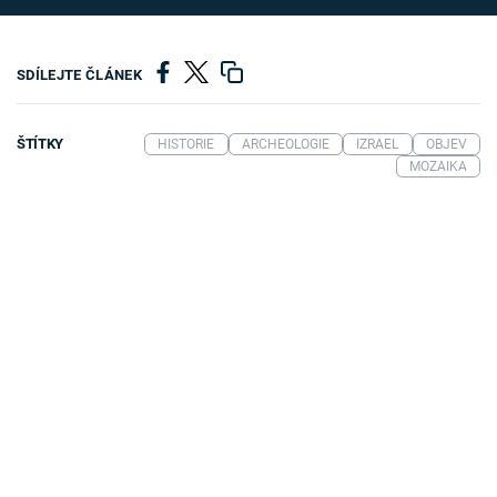
SDÍLEJTE ČLÁNEK
ŠTÍTKY
HISTORIE
ARCHEOLOGIE
IZRAEL
OBJEV
MOZAIKA