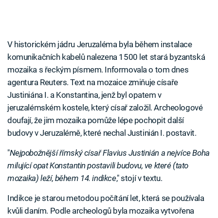
V historickém jádru Jeruzaléma byla během instalace
komunikačních kabelů nalezena 1500 let stará byzantská
mozaika s řeckým písmem. Informovala o tom dnes
agentura Reuters. Text na mozaice zmiňuje císaře
Justiniána I. a Konstantina, jenž byl opatem v
jeruzalémském kostele, který císař založil. Archeologové
doufají, že jim mozaika pomůže lépe pochopit další
budovy v Jeruzalémě, které nechal Justinián I. postavit.
"
Nejpobožnější římský císař Flavius Justinián a nejvíce Boha
milující opat Konstantin postavili budovu, ve které (tato
mozaika) leží, během 14. indikce
," stojí v textu.
Indikce je starou metodou počítání let, která se používala
kvůli daním. Podle archeologů byla mozaika vytvořena