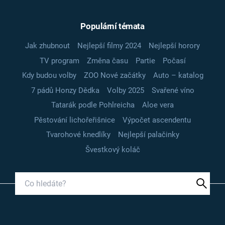
Populární témata
Jak zhubnout
Nejlepší filmy 2024
Nejlepší horory
TV program
Změna času
Partie
Počasí
Kdy budou volby
ZOO Nové začátky
Auto – katalog
7 pádů Honzy Dědka
Volby 2025
Svařené víno
Tatarák podle Pohlreicha
Aloe vera
Pěstování lichořeřišnice
Výpočet ascendentu
Tvarohové knedlíky
Nejlepší palačinky
Švestkový koláč