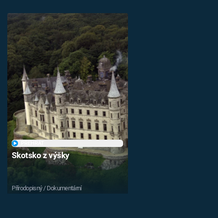
PŘEHRÁT
Skotsko z výšky
Přírodopisný / Dokumentární