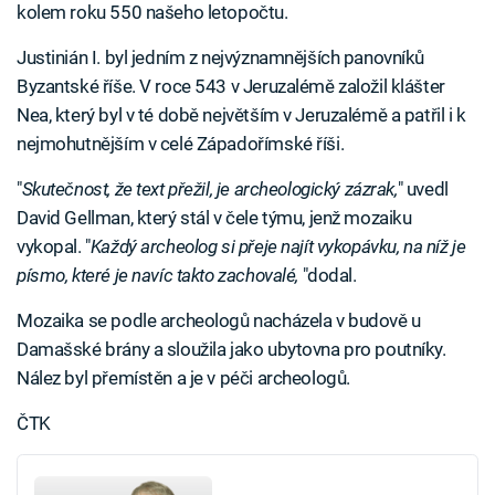
kolem roku 550 našeho letopočtu.
Justinián I. byl jedním z nejvýznamnějších panovníků
Byzantské říše. V roce 543 v Jeruzalémě založil klášter
Nea, který byl v té době největším v Jeruzalémě a patřil i k
nejmohutnějším v celé Západořímské říši.
"
Skutečnost, že text přežil, je archeologický zázrak,
" uvedl
David Gellman, který stál v čele týmu, jenž mozaiku
vykopal. "
Každý archeolog si přeje najít vykopávku, na níž je
písmo, které je navíc takto zachovalé,
"dodal.
Mozaika se podle archeologů nacházela v budově u
Damašské brány a sloužila jako ubytovna pro poutníky.
Nález byl přemístěn a je v péči archeologů.
ČTK