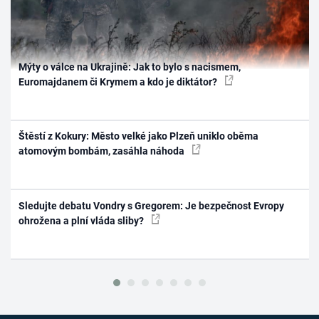
Mýty o válce na Ukrajině: Jak to bylo s nacismem,
Euromajdanem či Krymem a kdo je diktátor?
Štěstí z Kokury: Město velké jako Plzeň uniklo oběma
atomovým bombám, zasáhla náhoda
Sledujte debatu Vondry s Gregorem: Je bezpečnost Evropy
ohrožena a plní vláda sliby?