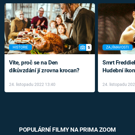
5
HISTORIE
ZAJÍMAVOSTI
Víte, proč se na Den
Smrt Freddie
díkůvzdání jí zrovna krocan?
Hudební ikon
až do konce 
24. listopadu 2022 13:40
24. listopadu 20
léky
POPULÁRNÍ FILMY NA PRIMA ZOOM