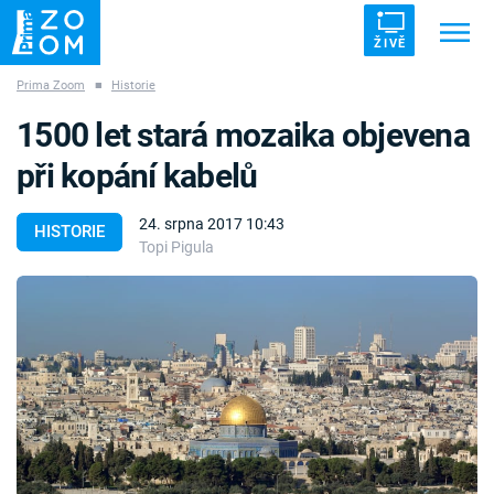
ŽIVĚ
Prima Zoom
■
Historie
Trendy:
ZRÁDCI
UFO
DRUHÁ SVĚTOVÁ VÁLKA
1500 let stará mozaika objevena
ZÁHADY
VETŘELCI DÁVNOVĚKU
při kopání kabelů
24. srpna 2017 10:43
HISTORIE
Topi Pigula
Témata
Témata
Pořady
TV Program